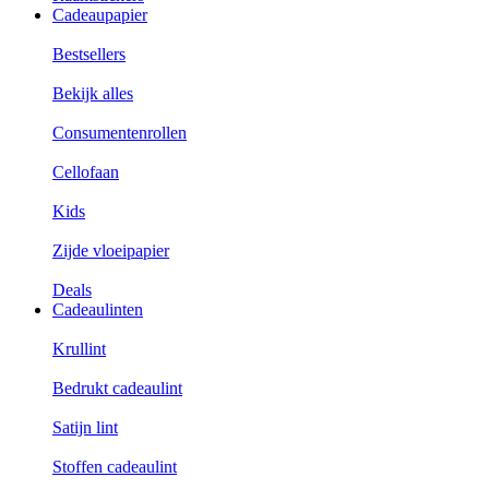
Cadeaupapier
Bestsellers
Bekijk alles
Consumentenrollen
Cellofaan
Kids
Zijde vloeipapier
Deals
Cadeaulinten
Krullint
Bedrukt cadeaulint
Satijn lint
Stoffen cadeaulint