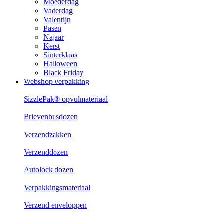
Moederdag
Vaderdag
Valentijn
Pasen
Najaar
Kerst
Sinterklaas
Halloween
Black Friday
Webshop verpakking
SizzlePak® opvulmateriaal
Brievenbusdozen
Verzendzakken
Verzenddozen
Autolock dozen
Verpakkingsmateriaal
Verzend enveloppen