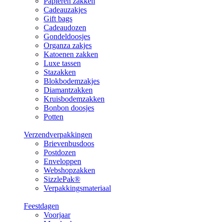
Papieren zakken
Cadeauzakjes
Gift bags
Cadeaudozen
Gondeldoosjes
Organza zakjes
Katoenen zakken
Luxe tassen
Stazakken
Blokbodemzakjes
Diamantzakken
Kruisbodemzakken
Bonbon doosjes
Potten
Verzendverpakkingen
Brievenbusdoos
Postdozen
Enveloppen
Webshopzakken
SizzlePak®
Verpakkingsmateriaal
Feestdagen
Voorjaar