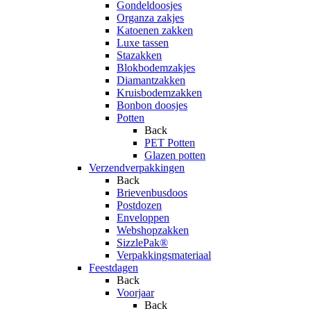
Gondeldoosjes
Organza zakjes
Katoenen zakken
Luxe tassen
Stazakken
Blokbodemzakjes
Diamantzakken
Kruisbodemzakken
Bonbon doosjes
Potten
Back
PET Potten
Glazen potten
Verzendverpakkingen
Back
Brievenbusdoos
Postdozen
Enveloppen
Webshopzakken
SizzlePak®
Verpakkingsmateriaal
Feestdagen
Back
Voorjaar
Back