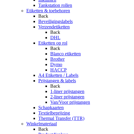
Tankstation rollen
Etiketten & toebehoren
Back
Beveiligingslabels
Verzendetiketten
Back
DHL
Etiketten op rol
Back
Blanco etiketten
Brother
Dymo
HACCP
A4 Etiketten / Labels
Prijstangen & labels
Back
1-liner prijstangen
2-liner prijstangen
Van/Voor prijstangen
Schapkaarten
Textielbeprijzing
Thermal Transfer (TTR)
Winkelmateriaal
Back