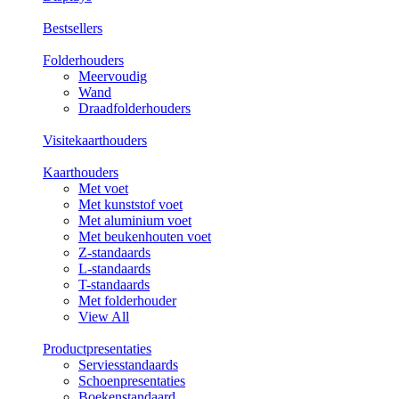
Bestsellers
Folderhouders
Meervoudig
Wand
Draadfolderhouders
Visitekaarthouders
Kaarthouders
Met voet
Met kunststof voet
Met aluminium voet
Met beukenhouten voet
Z-standaards
L-standaards
T-standaards
Met folderhouder
View All
Productpresentaties
Serviesstandaards
Schoenpresentaties
Boekenstandaard