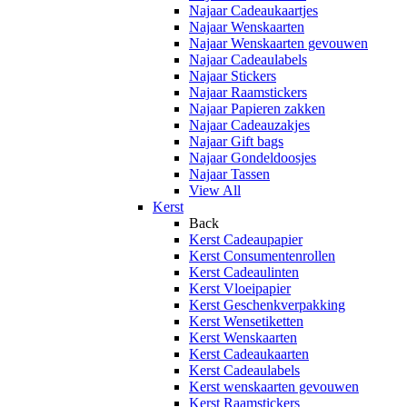
Najaar Cadeaukaartjes
Najaar Wenskaarten
Najaar Wenskaarten gevouwen
Najaar Cadeaulabels
Najaar Stickers
Najaar Raamstickers
Najaar Papieren zakken
Najaar Cadeauzakjes
Najaar Gift bags
Najaar Gondeldoosjes
Najaar Tassen
View All
Kerst
Back
Kerst Cadeaupapier
Kerst Consumentenrollen
Kerst Cadeaulinten
Kerst Vloeipapier
Kerst Geschenkverpakking
Kerst Wensetiketten
Kerst Wenskaarten
Kerst Cadeaukaarten
Kerst Cadeaulabels
Kerst wenskaarten gevouwen
Kerst Raamstickers