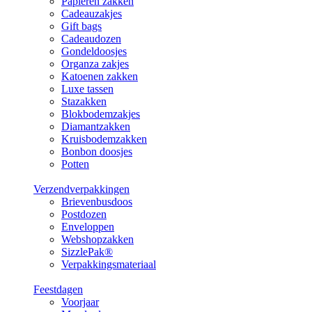
Papieren zakken
Cadeauzakjes
Gift bags
Cadeaudozen
Gondeldoosjes
Organza zakjes
Katoenen zakken
Luxe tassen
Stazakken
Blokbodemzakjes
Diamantzakken
Kruisbodemzakken
Bonbon doosjes
Potten
Verzendverpakkingen
Brievenbusdoos
Postdozen
Enveloppen
Webshopzakken
SizzlePak®
Verpakkingsmateriaal
Feestdagen
Voorjaar