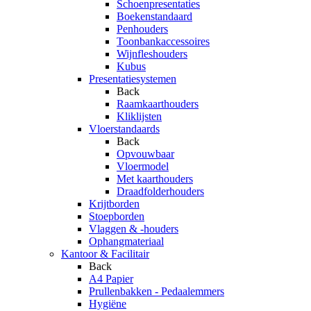
Schoenpresentaties
Boekenstandaard
Penhouders
Toonbankaccessoires
Wijnfleshouders
Kubus
Presentatiesystemen
Back
Raamkaarthouders
Kliklijsten
Vloerstandaards
Back
Opvouwbaar
Vloermodel
Met kaarthouders
Draadfolderhouders
Krijtborden
Stoepborden
Vlaggen & -houders
Ophangmateriaal
Kantoor & Facilitair
Back
A4 Papier
Prullenbakken - Pedaalemmers
Hygiëne