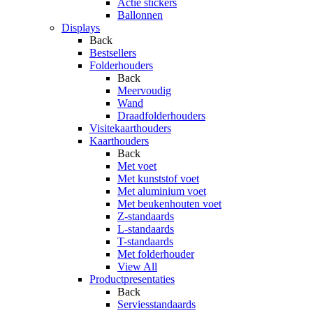
Actie stickers
Ballonnen
Displays
Back
Bestsellers
Folderhouders
Back
Meervoudig
Wand
Draadfolderhouders
Visitekaarthouders
Kaarthouders
Back
Met voet
Met kunststof voet
Met aluminium voet
Met beukenhouten voet
Z-standaards
L-standaards
T-standaards
Met folderhouder
View All
Productpresentaties
Back
Serviesstandaards