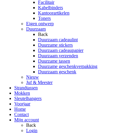
Facilitair
Kabelbinders
Kantoorartikelen
Toners
Eigen ontwerp
Duurzaam
Back
Duurzaam cadeaulint
Duurzame stickers
Duurzaam cadeaupapier
Duurzaam verzenden
Duurzame tassen
Duurzame geschenkverpakking
Duurzaam geschenk
Nieuw
Juf & Meester
Strandtassen
Mokken
Sleutelhangers
Voorjaar
Home
Contact
Mijn account
Back
Login