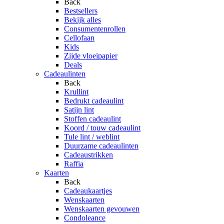
Back
Bestsellers
Bekijk alles
Consumentenrollen
Cellofaan
Kids
Zijde vloeipapier
Deals
Cadeaulinten
Back
Krullint
Bedrukt cadeaulint
Satijn lint
Stoffen cadeaulint
Koord / touw cadeaulint
Tule lint / weblint
Duurzame cadeaulinten
Cadeaustrikken
Raffia
Kaarten
Back
Cadeaukaartjes
Wenskaarten
Wenskaarten gevouwen
Condoleance