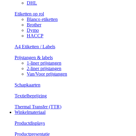
DHL
Etiketten op rol
Blanco etiketten
Brother
Dymo
HACCP
A4 Etiketten / Labels
Prijstangen & labels
1-liner prijstangen
2-liner prijstangen
Van/Voor prijstangen
Schapkaarten
Textielbeprijzing
Thermal Transfer (TTR)
Winkelmateriaal
Productdisplays
Productpresentatie