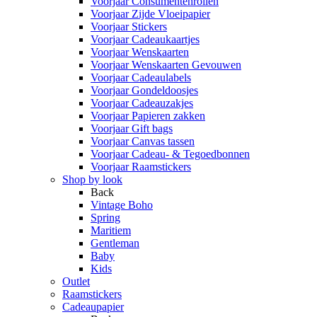
Voorjaar Consumentenrollen
Voorjaar Zijde Vloeipapier
Voorjaar Stickers
Voorjaar Cadeaukaartjes
Voorjaar Wenskaarten
Voorjaar Wenskaarten Gevouwen
Voorjaar Cadeaulabels
Voorjaar Gondeldoosjes
Voorjaar Cadeauzakjes
Voorjaar Papieren zakken
Voorjaar Gift bags
Voorjaar Canvas tassen
Voorjaar Cadeau- & Tegoedbonnen
Voorjaar Raamstickers
Shop by look
Back
Vintage Boho
Spring
Maritiem
Gentleman
Baby
Kids
Outlet
Raamstickers
Cadeaupapier