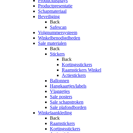
Productdisplays
Productpresentatie
Schapmateriaal
Beveiliging
Back
Safescan
Volgnummersysteem
Winkelbenodigdheden
Sale materialen
Back
Stickers
Back
Kortingsstickers
Raamstickers Winkel
Actiestickers
Ballonnen
Hangkaartjes/labels
Vlaggetjes
Sale posters
Sale schapstroken
Sale plafondborden
Winkelaankleding
Back
Raamstickers
Kortingsstickers