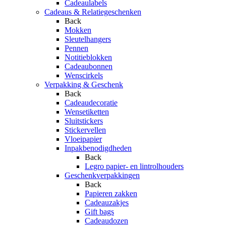
Cadeaulabels
Cadeaus & Relatiegeschenken
Back
Mokken
Sleutelhangers
Pennen
Notitieblokken
Cadeaubonnen
Wenscirkels
Verpakking & Geschenk
Back
Cadeaudecoratie
Wensetiketten
Sluitstickers
Stickervellen
Vloeipapier
Inpakbenodigdheden
Back
Legro papier- en lintrolhouders
Geschenkverpakkingen
Back
Papieren zakken
Cadeauzakjes
Gift bags
Cadeaudozen