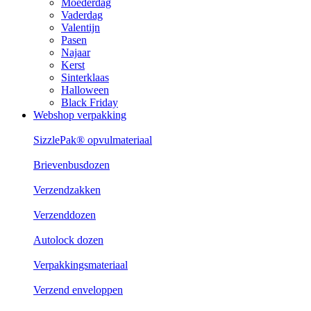
Moederdag
Vaderdag
Valentijn
Pasen
Najaar
Kerst
Sinterklaas
Halloween
Black Friday
Webshop verpakking
SizzlePak® opvulmateriaal
Brievenbusdozen
Verzendzakken
Verzenddozen
Autolock dozen
Verpakkingsmateriaal
Verzend enveloppen