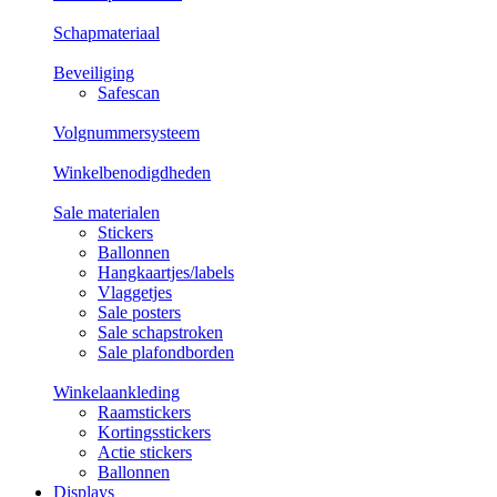
Schapmateriaal
Beveiliging
Safescan
Volgnummersysteem
Winkelbenodigdheden
Sale materialen
Stickers
Ballonnen
Hangkaartjes/labels
Vlaggetjes
Sale posters
Sale schapstroken
Sale plafondborden
Winkelaankleding
Raamstickers
Kortingsstickers
Actie stickers
Ballonnen
Displays