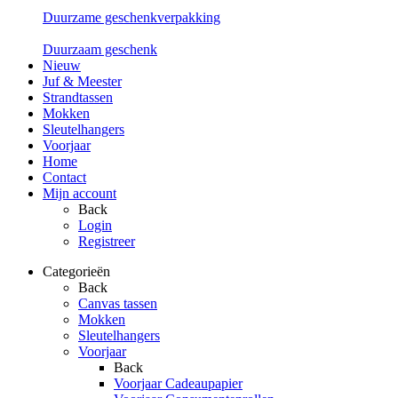
Duurzame geschenkverpakking
Duurzaam geschenk
Nieuw
Juf & Meester
Strandtassen
Mokken
Sleutelhangers
Voorjaar
Home
Contact
Mijn account
Back
Login
Registreer
Categorieën
Back
Canvas tassen
Mokken
Sleutelhangers
Voorjaar
Back
Voorjaar Cadeaupapier