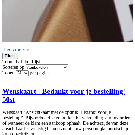
Lees meer ˅
Filters
Toon als
Tabel
Lijst
Sorteren op
Tonen
per pagina
Maak het verschil met een persoonlijk kaartje! Bedank uw klanten
door het toevoegen van een kaart aan de bestelling. De achterzijde
van de kaart is blanco, waardoor u een gepersonaliseerde tekst
kunt schrijven voor de ontvanger. Door de klant persoonlijk te
Wenskaart - Bedankt voor je bestelling!
bedanken verhoogt u de betrokkenheid bij de ontvanger. Dit zorgt
50st
voor een extra verrassingseffect voor de klant en kan resulteren in
een hogere bestelfrequentie.
Wenskaart / Ansichtkaart met de opdruk 'Bedankt voor je
bestelling!'. Bijvoorbeeld te gebruiken bij verzending van uw orders
of wanneer de klant een aankoop ophaalt. De achterzijde van deze
ansichtkaart is volledig blanco zodat u uw persoonlijke boodschap
kunt opschrijven.