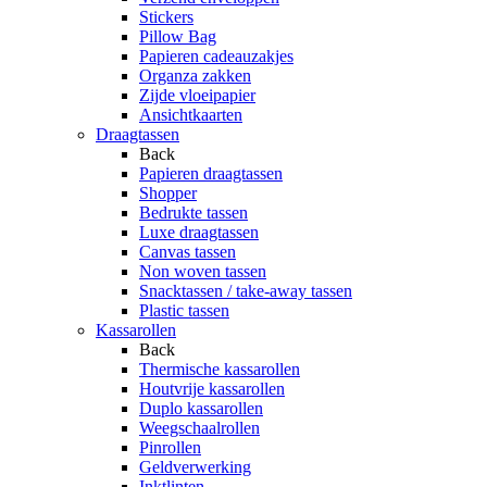
Stickers
Pillow Bag
Papieren cadeauzakjes
Organza zakken
Zijde vloeipapier
Ansichtkaarten
Draagtassen
Back
Papieren draagtassen
Shopper
Bedrukte tassen
Luxe draagtassen
Canvas tassen
Non woven tassen
Snacktassen / take-away tassen
Plastic tassen
Kassarollen
Back
Thermische kassarollen
Houtvrije kassarollen
Duplo kassarollen
Weegschaalrollen
Pinrollen
Geldverwerking
Inktlinten