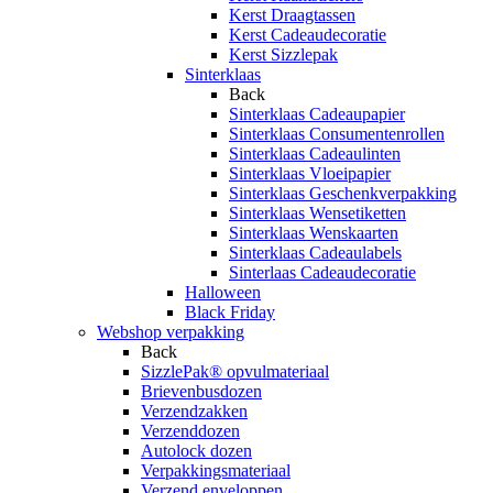
Kerst Draagtassen
Kerst Cadeaudecoratie
Kerst Sizzlepak
Sinterklaas
Back
Sinterklaas Cadeaupapier
Sinterklaas Consumentenrollen
Sinterklaas Cadeaulinten
Sinterklaas Vloeipapier
Sinterklaas Geschenkverpakking
Sinterklaas Wensetiketten
Sinterklaas Wenskaarten
Sinterklaas Cadeaulabels
Sinterlaas Cadeaudecoratie
Halloween
Black Friday
Webshop verpakking
Back
SizzlePak® opvulmateriaal
Brievenbusdozen
Verzendzakken
Verzenddozen
Autolock dozen
Verpakkingsmateriaal
Verzend enveloppen