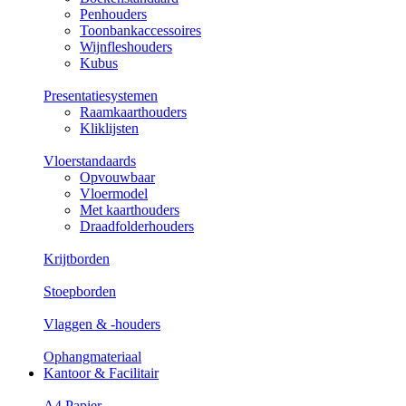
Penhouders
Toonbankaccessoires
Wijnfleshouders
Kubus
Presentatiesystemen
Raamkaarthouders
Kliklijsten
Vloerstandaards
Opvouwbaar
Vloermodel
Met kaarthouders
Draadfolderhouders
Krijtborden
Stoepborden
Vlaggen & -houders
Ophangmateriaal
Kantoor & Facilitair
A4 Papier