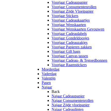
Voorjaar Cadeaupapier
Voorjaar Consumentenrollen
Voorjaar Zijde Vloeipapier
Voorjaar Stickers
Voorjaar Cadeaukaartjes
Voorjaar Wenskaarten
Voorjaar Wenskaarten Gevouwen
Voorjaar Cadeaulabels
Voorjaar Gondeldoosjes
Voorjaar Cadeauzakjes
Voorjaar Papieren zakken
Voorjaar Gift bags
Voorjaar Canvas tassen
Voorjaar Cadeau- & Tegoedbonnen
Voorjaar Raamstickers
Moederdag
Vaderdag
Valentijn
Pasen
Najaar
Back
Najaar Cadeaupapier
Najaar Consumentenrollen
Najaar Zijde vloeipapier
Najaar Cadeaulinten