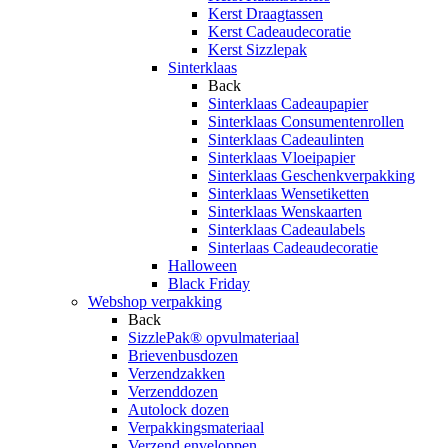
Kerst Draagtassen
Kerst Cadeaudecoratie
Kerst Sizzlepak
Sinterklaas
Back
Sinterklaas Cadeaupapier
Sinterklaas Consumentenrollen
Sinterklaas Cadeaulinten
Sinterklaas Vloeipapier
Sinterklaas Geschenkverpakking
Sinterklaas Wensetiketten
Sinterklaas Wenskaarten
Sinterklaas Cadeaulabels
Sinterlaas Cadeaudecoratie
Halloween
Black Friday
Webshop verpakking
Back
SizzlePak® opvulmateriaal
Brievenbusdozen
Verzendzakken
Verzenddozen
Autolock dozen
Verpakkingsmateriaal
Verzend enveloppen