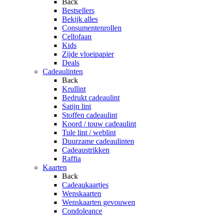
Back
Bestsellers
Bekijk alles
Consumentenrollen
Cellofaan
Kids
Zijde vloeipapier
Deals
Cadeaulinten
Back
Krullint
Bedrukt cadeaulint
Satijn lint
Stoffen cadeaulint
Koord / touw cadeaulint
Tule lint / weblint
Duurzame cadeaulinten
Cadeaustrikken
Raffia
Kaarten
Back
Cadeaukaartjes
Wenskaarten
Wenskaarten gevouwen
Condoleance