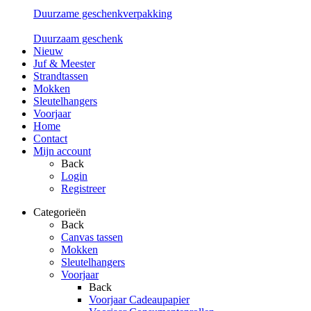
Duurzame geschenkverpakking
Duurzaam geschenk
Nieuw
Juf & Meester
Strandtassen
Mokken
Sleutelhangers
Voorjaar
Home
Contact
Mijn account
Back
Login
Registreer
Categorieën
Back
Canvas tassen
Mokken
Sleutelhangers
Voorjaar
Back
Voorjaar Cadeaupapier