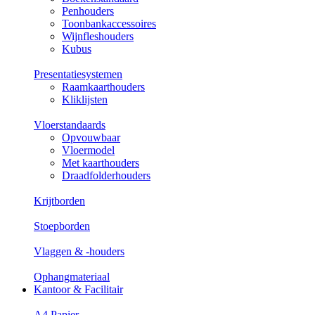
Penhouders
Toonbankaccessoires
Wijnfleshouders
Kubus
Presentatiesystemen
Raamkaarthouders
Kliklijsten
Vloerstandaards
Opvouwbaar
Vloermodel
Met kaarthouders
Draadfolderhouders
Krijtborden
Stoepborden
Vlaggen & -houders
Ophangmateriaal
Kantoor & Facilitair
A4 Papier