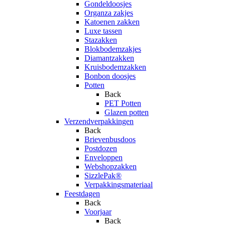
Gondeldoosjes
Organza zakjes
Katoenen zakken
Luxe tassen
Stazakken
Blokbodemzakjes
Diamantzakken
Kruisbodemzakken
Bonbon doosjes
Potten
Back
PET Potten
Glazen potten
Verzendverpakkingen
Back
Brievenbusdoos
Postdozen
Enveloppen
Webshopzakken
SizzlePak®
Verpakkingsmateriaal
Feestdagen
Back
Voorjaar
Back