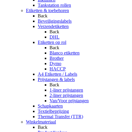
Tankstation rollen
Etiketten & toebehoren
Back
Beveiligingslabels
Verzendetiketten
Back
DHL
Etiketten op rol
Back
Blanco etiketten
Brother
Dymo
HACCP
A4 Etiketten / Labels
Prijstangen & labels
Back
1-liner prijstangen
2-liner prijstangen
Van/Voor prijstangen
Schapkaarten
Textielbeprijzing
Thermal Transfer (TTR)
Winkelmateriaal
Back