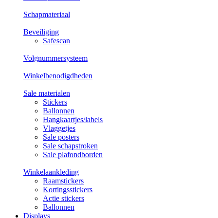
Schapmateriaal
Beveiliging
Safescan
Volgnummersysteem
Winkelbenodigdheden
Sale materialen
Stickers
Ballonnen
Hangkaartjes/labels
Vlaggetjes
Sale posters
Sale schapstroken
Sale plafondborden
Winkelaankleding
Raamstickers
Kortingsstickers
Actie stickers
Ballonnen
Displays