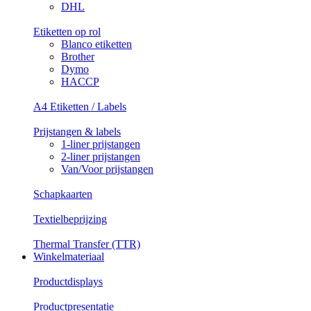
DHL
Etiketten op rol
Blanco etiketten
Brother
Dymo
HACCP
A4 Etiketten / Labels
Prijstangen & labels
1-liner prijstangen
2-liner prijstangen
Van/Voor prijstangen
Schapkaarten
Textielbeprijzing
Thermal Transfer (TTR)
Winkelmateriaal
Productdisplays
Productpresentatie