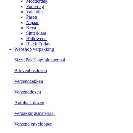
Moederdag
Vaderdag
Valentijn
Pasen
Najaar
Kerst
Sinterklaas
Halloween
Black Friday
Webshop verpakking
SizzlePak® opvulmateriaal
Brievenbusdozen
Verzendzakken
Verzenddozen
Autolock dozen
Verpakkingsmateriaal
Verzend enveloppen