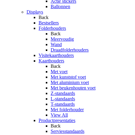
Actie stickers
Ballonnen
Displays
Back
Bestsellers
Folderhouders
Back
Meervoudig
Wand
Draadfolderhouders
Visitekaarthouders
Kaarthouders
Back
Met voet
Met kunststof voet
Met aluminium voet
Met beukenhouten voet
Z-standaards
L-standaards
T-standaards
Met folderhouder
View All
Productpresentaties
Back
Serviesstandaards