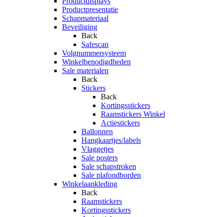
Productdisplays
Productpresentatie
Schapmateriaal
Beveiliging
Back
Safescan
Volgnummersysteem
Winkelbenodigdheden
Sale materialen
Back
Stickers
Back
Kortingsstickers
Raamstickers Winkel
Actiestickers
Ballonnen
Hangkaartjes/labels
Vlaggetjes
Sale posters
Sale schapstroken
Sale plafondborden
Winkelaankleding
Back
Raamstickers
Kortingsstickers