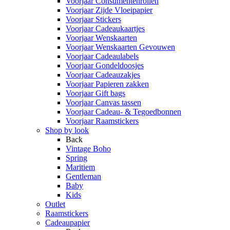
Voorjaar Consumentenrollen
Voorjaar Zijde Vloeipapier
Voorjaar Stickers
Voorjaar Cadeaukaartjes
Voorjaar Wenskaarten
Voorjaar Wenskaarten Gevouwen
Voorjaar Cadeaulabels
Voorjaar Gondeldoosjes
Voorjaar Cadeauzakjes
Voorjaar Papieren zakken
Voorjaar Gift bags
Voorjaar Canvas tassen
Voorjaar Cadeau- & Tegoedbonnen
Voorjaar Raamstickers
Shop by look
Back
Vintage Boho
Spring
Maritiem
Gentleman
Baby
Kids
Outlet
Raamstickers
Cadeaupapier