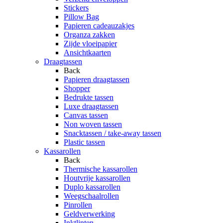
Stickers
Pillow Bag
Papieren cadeauzakjes
Organza zakken
Zijde vloeipapier
Ansichtkaarten
Draagtassen
Back
Papieren draagtassen
Shopper
Bedrukte tassen
Luxe draagtassen
Canvas tassen
Non woven tassen
Snacktassen / take-away tassen
Plastic tassen
Kassarollen
Back
Thermische kassarollen
Houtvrije kassarollen
Duplo kassarollen
Weegschaalrollen
Pinrollen
Geldverwerking
Inktlinten