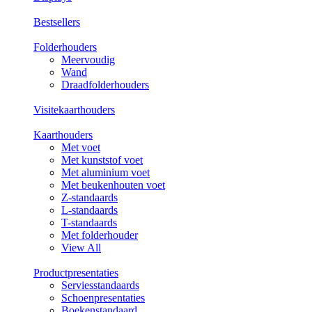
Bestsellers
Folderhouders
Meervoudig
Wand
Draadfolderhouders
Visitekaarthouders
Kaarthouders
Met voet
Met kunststof voet
Met aluminium voet
Met beukenhouten voet
Z-standaards
L-standaards
T-standaards
Met folderhouder
View All
Productpresentaties
Serviesstandaards
Schoenpresentaties
Boekenstandaard