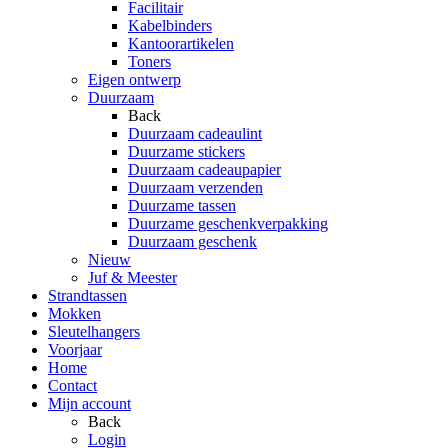
Facilitair
Kabelbinders
Kantoorartikelen
Toners
Eigen ontwerp
Duurzaam
Back
Duurzaam cadeaulint
Duurzame stickers
Duurzaam cadeaupapier
Duurzaam verzenden
Duurzame tassen
Duurzame geschenkverpakking
Duurzaam geschenk
Nieuw
Juf & Meester
Strandtassen
Mokken
Sleutelhangers
Voorjaar
Home
Contact
Mijn account
Back
Login