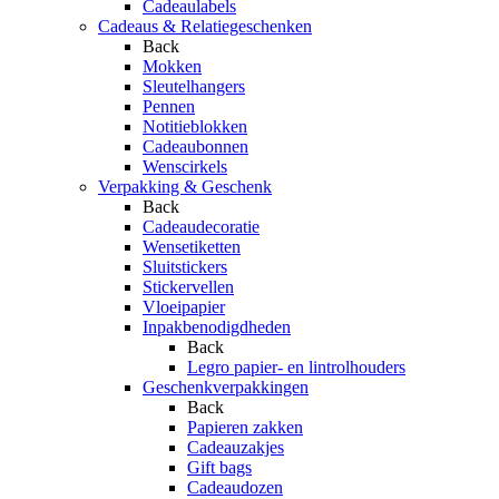
Cadeaulabels
Cadeaus & Relatiegeschenken
Back
Mokken
Sleutelhangers
Pennen
Notitieblokken
Cadeaubonnen
Wenscirkels
Verpakking & Geschenk
Back
Cadeaudecoratie
Wensetiketten
Sluitstickers
Stickervellen
Vloeipapier
Inpakbenodigdheden
Back
Legro papier- en lintrolhouders
Geschenkverpakkingen
Back
Papieren zakken
Cadeauzakjes
Gift bags
Cadeaudozen