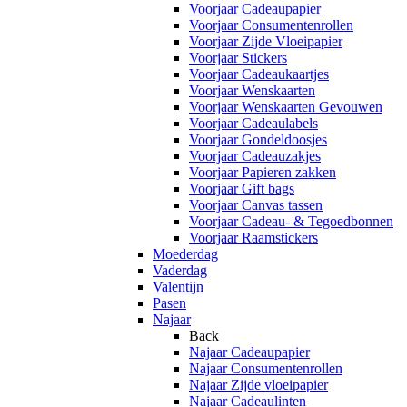
Voorjaar Cadeaupapier
Voorjaar Consumentenrollen
Voorjaar Zijde Vloeipapier
Voorjaar Stickers
Voorjaar Cadeaukaartjes
Voorjaar Wenskaarten
Voorjaar Wenskaarten Gevouwen
Voorjaar Cadeaulabels
Voorjaar Gondeldoosjes
Voorjaar Cadeauzakjes
Voorjaar Papieren zakken
Voorjaar Gift bags
Voorjaar Canvas tassen
Voorjaar Cadeau- & Tegoedbonnen
Voorjaar Raamstickers
Moederdag
Vaderdag
Valentijn
Pasen
Najaar
Back
Najaar Cadeaupapier
Najaar Consumentenrollen
Najaar Zijde vloeipapier
Najaar Cadeaulinten