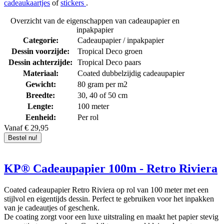
cadeaukaartjes
of
stickers
.
Overzicht van de eigenschappen van cadeaupapier en
inpakpapier
Categorie:
Cadeaupapier / inpakpapier
Dessin voorzijde:
Tropical Deco groen
Dessin achterzijde:
Tropical Deco paars
Materiaal:
Coated dubbelzijdig cadeaupapier
Gewicht:
80 gram per m2
Breedte:
30, 40 of 50 cm
Lengte:
100 meter
Eenheid:
Per rol
Vanaf € 29,95
Bestel nu!
KP® Cadeaupapier 100m - Retro Riviera
Coated cadeaupapier Retro Riviera op rol van 100 meter met een
stijlvol en eigentijds dessin. Perfect te gebruiken voor het inpakken
van je cadeautjes of geschenk.
De coating zorgt voor een luxe uitstraling en maakt het papier stevig