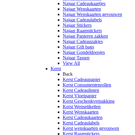
Najaar Cadeaukaartjes
Najaar Wenskaarten
Najaar Wenskaarten gevouwen
Najaar Cadeaulabels
Najaar Stickers
Najaar Raamstickers
Najaar Papieren zakken
Najaar Cadeauzakjes
Najaar Gift bags
Najaar Gondeldoosjes
Najaar Tassen
View All
Kerst
Back
Kerst Cadeaupapier
Kerst Consumentenrollen
Kerst Cadeaulinten
Kerst Vloeipapier
Kerst Geschenkverpakking
Kerst Wensetiketten
Kerst Wenskaarten
Kerst Cadeaukaarten
Kerst Cadeaulabels
Kerst wenskaarten gevouwen
Kerst Raamstickers