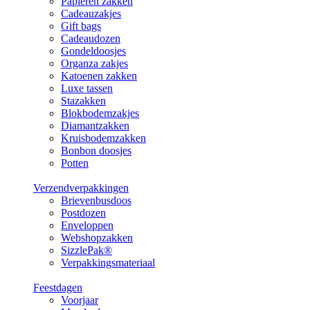
Papieren zakken
Cadeauzakjes
Gift bags
Cadeaudozen
Gondeldoosjes
Organza zakjes
Katoenen zakken
Luxe tassen
Stazakken
Blokbodemzakjes
Diamantzakken
Kruisbodemzakken
Bonbon doosjes
Potten
Verzendverpakkingen
Brievenbusdoos
Postdozen
Enveloppen
Webshopzakken
SizzlePak®
Verpakkingsmateriaal
Feestdagen
Voorjaar