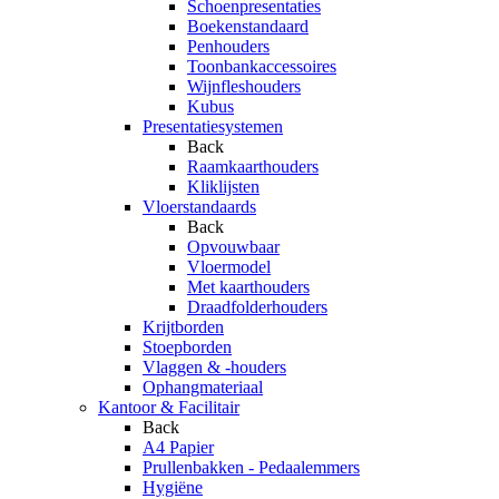
Schoenpresentaties
Boekenstandaard
Penhouders
Toonbankaccessoires
Wijnfleshouders
Kubus
Presentatiesystemen
Back
Raamkaarthouders
Kliklijsten
Vloerstandaards
Back
Opvouwbaar
Vloermodel
Met kaarthouders
Draadfolderhouders
Krijtborden
Stoepborden
Vlaggen & -houders
Ophangmateriaal
Kantoor & Facilitair
Back
A4 Papier
Prullenbakken - Pedaalemmers
Hygiëne