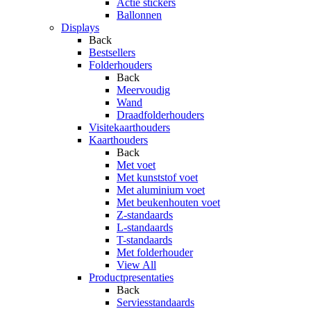
Actie stickers
Ballonnen
Displays
Back
Bestsellers
Folderhouders
Back
Meervoudig
Wand
Draadfolderhouders
Visitekaarthouders
Kaarthouders
Back
Met voet
Met kunststof voet
Met aluminium voet
Met beukenhouten voet
Z-standaards
L-standaards
T-standaards
Met folderhouder
View All
Productpresentaties
Back
Serviesstandaards