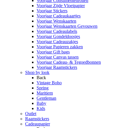
Voorjaar Consumentenrollen
Voorjaar Zijde Vloeipapier
Voorjaar Stickers
Voorjaar Cadeaukaartjes
Voorjaar Wenskaarten
Voorjaar Wenskaarten Gevouwen
Voorjaar Cadeaulabels
Voorjaar Gondeldoosjes
Voorjaar Cadeauzakjes
Voorjaar Papieren zakken
Voorjaar Gift bags
Voorjaar Canvas tassen
Voorjaar Cadeau- & Tegoedbonnen
Voorjaar Raamstickers
Shop by look
Back
Vintage Boho
Spring
Maritiem
Gentleman
Baby
Kids
Outlet
Raamstickers
Cadeaupapier