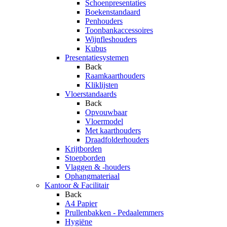
Schoenpresentaties
Boekenstandaard
Penhouders
Toonbankaccessoires
Wijnfleshouders
Kubus
Presentatiesystemen
Back
Raamkaarthouders
Kliklijsten
Vloerstandaards
Back
Opvouwbaar
Vloermodel
Met kaarthouders
Draadfolderhouders
Krijtborden
Stoepborden
Vlaggen & -houders
Ophangmateriaal
Kantoor & Facilitair
Back
A4 Papier
Prullenbakken - Pedaalemmers
Hygiëne