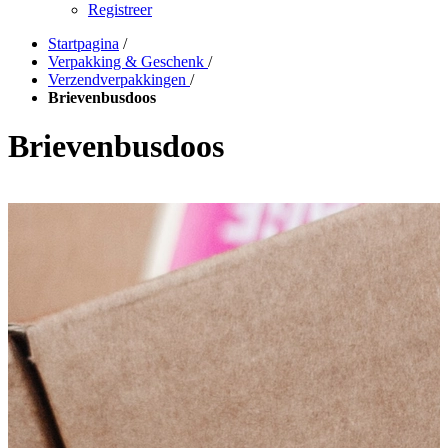
Registreer
Startpagina
/
Verpakking & Geschenk
/
Verzendverpakkingen
/
Brievenbusdoos
Brievenbusdoos