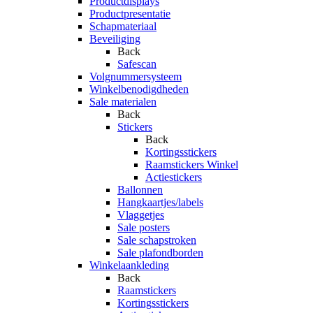
Productdisplays
Productpresentatie
Schapmateriaal
Beveiliging
Back
Safescan
Volgnummersysteem
Winkelbenodigdheden
Sale materialen
Back
Stickers
Back
Kortingsstickers
Raamstickers Winkel
Actiestickers
Ballonnen
Hangkaartjes/labels
Vlaggetjes
Sale posters
Sale schapstroken
Sale plafondborden
Winkelaankleding
Back
Raamstickers
Kortingsstickers