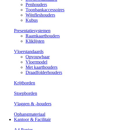
Penhouders
Toonbankaccessoires
Wijnfleshouders
Kubus
Presentatiesystemen
Raamkaarthouders
Kliklijsten
Vloerstandaards
Opvouwbaar
Vloermodel
Met kaarthouders
Draadfolderhouders
Krijtborden
Stoepborden
Vlaggen & -houders
Ophangmateriaal
Kantoor & Facilitair
A4 Papier