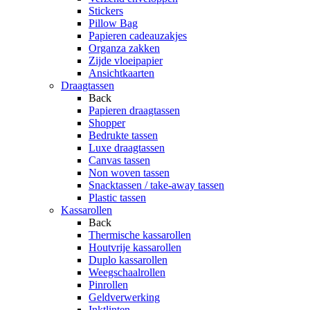
Stickers
Pillow Bag
Papieren cadeauzakjes
Organza zakken
Zijde vloeipapier
Ansichtkaarten
Draagtassen
Back
Papieren draagtassen
Shopper
Bedrukte tassen
Luxe draagtassen
Canvas tassen
Non woven tassen
Snacktassen / take-away tassen
Plastic tassen
Kassarollen
Back
Thermische kassarollen
Houtvrije kassarollen
Duplo kassarollen
Weegschaalrollen
Pinrollen
Geldverwerking
Inktlinten