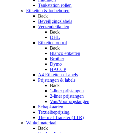
Tankstation rollen
Etiketten & toebehoren
Back
Beveiligingslabels
Verzendetiketten
Back
DHL
Etiketten op rol
Back
Blanco etiketten
Brother
Dymo
HACCP
A4 Etiketten / Labels
Prijstangen & labels
Back
1-liner prijstangen
2-liner prijstangen
Van/Voor prijstangen
Schapkaarten
Textielbeprijzing
Thermal Transfer (TTR)
Winkelmateriaal
Back