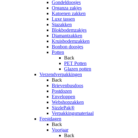
Gondeldoosjes
Organza zakjes
Katoenen zakken
Luxe tassen
Stazakken
Blokbodemzakjes
Diamantzakken
Kruisbodemzakken
Bonbon doosjes
Potten
Back
PET Potten
Glazen potten
Verzendverpakkingen
Back
Brievenbusdoos
Postdozen
Enveloppen
Webshopzakken
SizzlePak®
Verpakkingsmateriaal
Feestdagen
Back
Voorjaar
Back