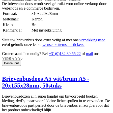
vloeipapier
,
papieren cadeauzakjes
,
organza zakken
of
De brievenbusdoos wordt veel gebruikt voor online verkoop door
cadeaulabels
.
webshops en e-commerce bedrijven.
Formaat:
310x220x28mm
Afmetingen brievenbuspakje
Materiaal:
Karton
Kleur:
Bruin
Maximale afmeting brievenbuspakje: 38 x 26,5 x 3,2 cm groot en
Kenmerk 1:
Met insteeksluiting
maximaal 2 kg.
Sluit uw brievenbus doos extra veilig af met ons
verpakkingstape
Brievenbusdoos bedrukken
en/of gebruik onze leuke
wensetiketten/sluitstickers.
Grotere aantallen nodig? Bel
+31(0)182 39 55 22
of
mail
ons.
Wilt u dat klanten direct bij levering zien van wie het
Vanaf € 9,95
brievenbuspakket afkomstig is en tevens extra reclame maken? Dan
Bestel nu!
zou een bedrukte brievenbusdoos/envelobox wellicht wat voor u
zijn! Neem contact op met een van onze specialisten om de
mogelijkheden te bespreken.
Brievenbusdoos A5 wit/bruin A5 -
20x155x28mm, 50stuks
Brievenbusdozen zijn super handig om bijvoorbeeld boeken,
kleding, dvd’s, maar vooral kleine lichte spullen in te verzenden. De
brievenbusdoos past perfect door de brievenbus en zorgt ervoor dat
het product onbeschadigd blijft.