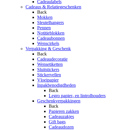
Cadeaulabels
Cadeaus & Relatiegeschenken
Back
Mokken
Sleutelhangers
Pennen
Notitieblokken
Cadeaubonnen
Wenscirkels
Verpakking & Geschenk
Back
Cadeaudecoratie
Wensetiketten
Sluitstickers
Stickervellen
Vloeipapier
Inpakbenodigdheden
Back
Legro papier- en lintrolhouders
Geschenkverpakkingen
Back
Papieren zakken
Cadeauzakjes
Gift bags
Cadeaudozen