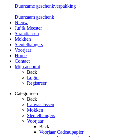
Duurzame geschenkverpakking
Duurzaam geschenk
Nieuw
Juf & Meester
Strandtassen
Mokken
Sleutelhangers
Voorjaar
Home
Contact
Mijn account
Back
Login
Registreer
Categorieën
Back
Canvas tassen
Mokken
Sleutelhangers
Voorjaar
Back
Voorjaar Cadeaupapier