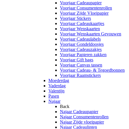
Voorjaar Cadeaupapier
Voorjaar Consumentenrollen
Voorjaar Zijde Vloeipapier
Voorjaar Stickers
Voorjaar Cadeaukaartjes
Voorjaar Wenskaarten
Voorjaar Wenskaarten Gevouwen
Voorjaar Cadeaulabels
Voorjaar Gondeldoosjes
Voorjaar Cadeauzakjes
Voorjaar Papieren zakken
Voorjaar Gift bags
Voorjaar Canvas tassen
Voorjaar Cadeau- & Tegoedbonnen
Voorjaar Raamstickers
Moederdag
Vaderdag
Valentijn
Pasen
Najaar
Back
Najaar Cadeaupapier
Najaar Consumentenrollen
Najaar Zijde vloeipapier
Najaar Cadeaulinten