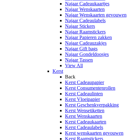
Najaar Cadeaukaartjes
Najaar Wenskaarten
Najaar Wenskaarten gevouwen
Najaar Cadeaulabels
Najaar Stickers
Najaar Raamstickers
Najaar Papieren zakken
Najaar Cadeauzakjes
Najaar Gift bags
Najaar Gondeldoosjes
Najaar Tassen
View All
Kerst
Back
Kerst Cadeaupapier
Kerst Consumentenrollen
Kerst Cadeaulinten
Kerst Vloeipapier
Kerst Geschenkverpakking
Kerst Wensetiketten
Kerst Wenskaarten
Kerst Cadeaukaarten
Kerst Cadeaulabels
Kerst wenskaarten gevouwen
Kerst Raamstickers