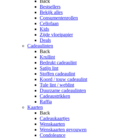
Back
Bestsellers
Bekijk alles
Consumentenrollen
Cellofaan
Kids
Zijde vloeipapier
Deals
Cadeaulinten
Back
Krullint
Bedrukt cadeaulint
Satijn lint
Stoffen cadeaulint
Koord / touw cadeaulint
Tule lint / weblint
Duurzame cadeaulinten
Cadeaustrikken
Raffia
Kaarten
Back
Cadeaukaartjes
Wenskaarten
Wenskaarten gevouwen
Condoleance