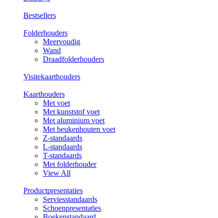
Bestsellers
Folderhouders
Meervoudig
Wand
Draadfolderhouders
Visitekaarthouders
Kaarthouders
Met voet
Met kunststof voet
Met aluminium voet
Met beukenhouten voet
Z-standaards
L-standaards
T-standaards
Met folderhouder
View All
Productpresentaties
Serviesstandaards
Schoenpresentaties
Boekenstandaard