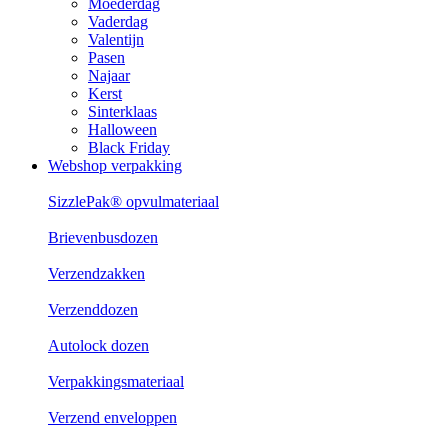
Moederdag
Vaderdag
Valentijn
Pasen
Najaar
Kerst
Sinterklaas
Halloween
Black Friday
Webshop verpakking
SizzlePak® opvulmateriaal
Brievenbusdozen
Verzendzakken
Verzenddozen
Autolock dozen
Verpakkingsmateriaal
Verzend enveloppen