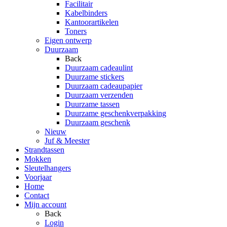
Facilitair
Kabelbinders
Kantoorartikelen
Toners
Eigen ontwerp
Duurzaam
Back
Duurzaam cadeaulint
Duurzame stickers
Duurzaam cadeaupapier
Duurzaam verzenden
Duurzame tassen
Duurzame geschenkverpakking
Duurzaam geschenk
Nieuw
Juf & Meester
Strandtassen
Mokken
Sleutelhangers
Voorjaar
Home
Contact
Mijn account
Back
Login