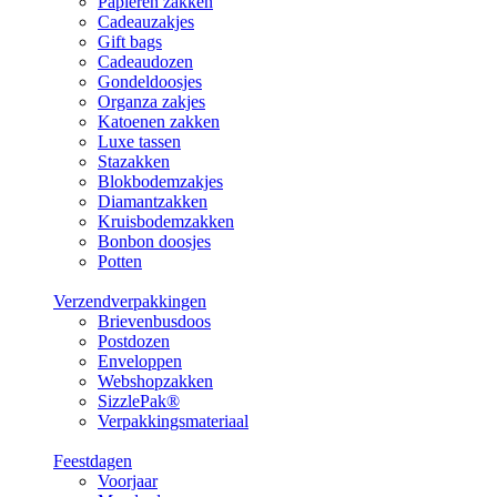
Papieren zakken
Cadeauzakjes
Gift bags
Cadeaudozen
Gondeldoosjes
Organza zakjes
Katoenen zakken
Luxe tassen
Stazakken
Blokbodemzakjes
Diamantzakken
Kruisbodemzakken
Bonbon doosjes
Potten
Verzendverpakkingen
Brievenbusdoos
Postdozen
Enveloppen
Webshopzakken
SizzlePak®
Verpakkingsmateriaal
Feestdagen
Voorjaar