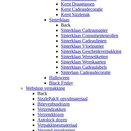
Kerst Draagtassen
Kerst Cadeaudecoratie
Kerst Sizzlepak
Sinterklaas
Back
Sinterklaas Cadeaupapier
Sinterklaas Consumentenrollen
Sinterklaas Cadeaulinten
Sinterklaas Vloeipapier
Sinterklaas Geschenkverpakking
Sinterklaas Wensetiketten
Sinterklaas Wenskaarten
Sinterklaas Cadeaulabels
Sinterlaas Cadeaudecoratie
Halloween
Black Friday
Webshop verpakking
Back
SizzlePak® opvulmateriaal
Brievenbusdozen
Verzendzakken
Verzenddozen
Autolock dozen
Verpakkingsmateriaal
Verzend enveloppen