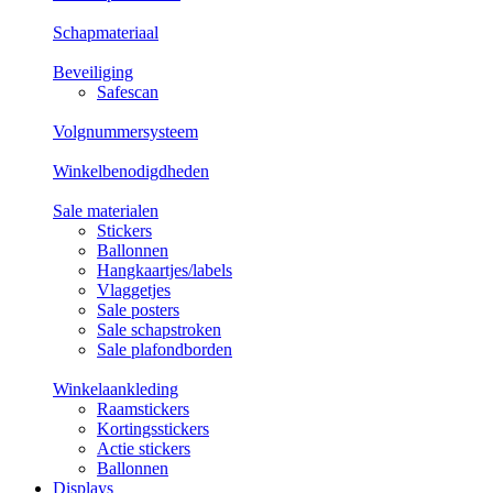
Schapmateriaal
Beveiliging
Safescan
Volgnummersysteem
Winkelbenodigdheden
Sale materialen
Stickers
Ballonnen
Hangkaartjes/labels
Vlaggetjes
Sale posters
Sale schapstroken
Sale plafondborden
Winkelaankleding
Raamstickers
Kortingsstickers
Actie stickers
Ballonnen
Displays