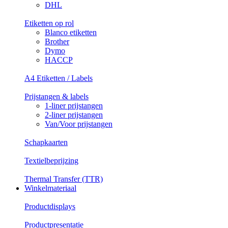
DHL
Etiketten op rol
Blanco etiketten
Brother
Dymo
HACCP
A4 Etiketten / Labels
Prijstangen & labels
1-liner prijstangen
2-liner prijstangen
Van/Voor prijstangen
Schapkaarten
Textielbeprijzing
Thermal Transfer (TTR)
Winkelmateriaal
Productdisplays
Productpresentatie