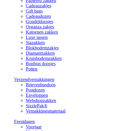
Papieren zakken
Cadeauzakjes
Gift bags
Cadeaudozen
Gondeldoosjes
Organza zakjes
Katoenen zakken
Luxe tassen
Stazakken
Blokbodemzakjes
Diamantzakken
Kruisbodemzakken
Bonbon doosjes
Potten
Verzendverpakkingen
Brievenbusdoos
Postdozen
Enveloppen
Webshopzakken
SizzlePak®
Verpakkingsmateriaal
Feestdagen
Voorjaar