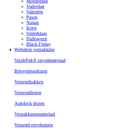
Moederdag
Vaderdag
Valentijn
Pasen
Najaar
Kerst
Sinterklaas
Halloween
Black Friday
Webshop verpakking
SizzlePak® opvulmateriaal
Brievenbusdozen
Verzendzakken
Verzenddozen
Autolock dozen
Verpakkingsmateriaal
Verzend enveloppen