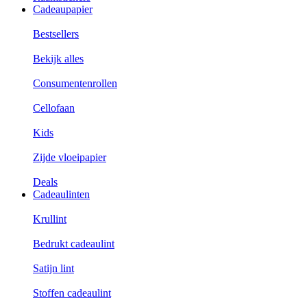
Cadeaupapier
Bestsellers
Bekijk alles
Consumentenrollen
Cellofaan
Kids
Zijde vloeipapier
Deals
Cadeaulinten
Krullint
Bedrukt cadeaulint
Satijn lint
Stoffen cadeaulint