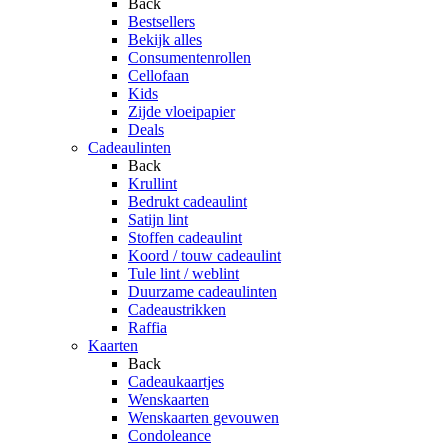
Back
Bestsellers
Bekijk alles
Consumentenrollen
Cellofaan
Kids
Zijde vloeipapier
Deals
Cadeaulinten
Back
Krullint
Bedrukt cadeaulint
Satijn lint
Stoffen cadeaulint
Koord / touw cadeaulint
Tule lint / weblint
Duurzame cadeaulinten
Cadeaustrikken
Raffia
Kaarten
Back
Cadeaukaartjes
Wenskaarten
Wenskaarten gevouwen
Condoleance