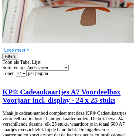
Lees meer ˅
Filters
Toon als
Tabel
Lijst
Sorteren op
Tonen
per pagina
Een cadeau geven wordt nog specialer met een mooie cadeaukaart.
Bij elke gelegenheid kun je bij ons een kaart vinden die echt past.
Onze cadeaukaarten voegen net dat persoonlijke tintje toe aan elk
geschenk, zodat het altijd speciaal aanvoelt.
KP® Cadeaukaartjes A7 Voordeelbox
Voorjaar incl. display - 24 x 25 stuks
Cadeaukaartjes en de afmeting
De cadeaubonnen hebben een klein A7-formaat (74 x 105 mm),
Maak je cadeau-aanbod compleet met deze KP® Cadeaukaartjes
waardoor ze ideaal zijn om bij cadeaus zoals bloemen, chocolaatjes
voordeelbox, inclusief handige kaartenmolen. De box bevat 24
of een ander cadeau te voegen. Deze artikelen kunnen handig
verschillende dessins, elk 25 stuks, waardoor je in totaal 600 A7
worden verpakt. Ze zijn perfect voor online aankopen of
kaartjes overzichtelijk bij de hand hebt. De bijgeleverde
bezorgingen. een persoonlijk tintje aan het geschenk toevoegen.
kaartenmolen zorgt ervoor dat de kaartjes netjes en professioneel