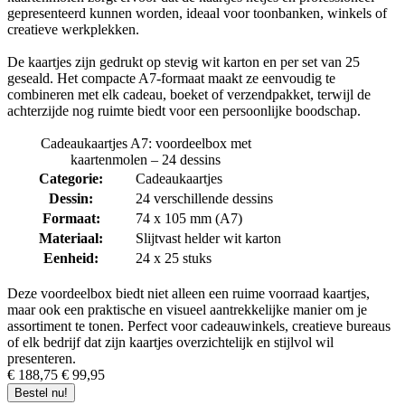
gepresenteerd kunnen worden, ideaal voor toonbanken, winkels of
Naast cadeakaartjes hebben we ook
creatieve werkplekken.
Naast cadeaukaartjes bieden we ook een uitgebreid assortiment
De kaartjes zijn gedrukt op stevig wit karton en per set van 25
wenskaarten
en
cadeaulabels
. Wenskaarten zijn perfect voor
geseald. Het compacte A7-formaat maakt ze eenvoudig te
grotere boodschappen of als zelfstandig geschenk. Ze zijn
combineren met elk cadeau, boeket of verzendpakket, terwijl de
beschikbaar in verschillende stijlen, zodat je altijd de juiste kaart
achterzijde nog ruimte biedt voor een persoonlijke boodschap.
vindt voor de gelegenheid, of het nu een verjaardag, huwelijk,
feestdag of zomaar een moment van dankbaarheid betreft. Onze
Cadeaukaartjes A7: voordeelbox met
cadeaulabels zijn ideaal voor het stijlvol labelen van geschenken.
kaartenmolen – 24 dessins
Verkrijgbaar in diverse vormen, kleuren en stijlen, zorgen ze voor
Categorie:
Cadeaukaartjes
een extra speelse of elegante afwerking van elk geschenk.
Dessin:
24 verschillende dessins
Genoeg ruimte
Formaat:
74 x 105 mm (A7)
Materiaal:
Slijtvast helder wit karton
Op de achterzijde van elk cadeaukaartje en wenskaart is er
Eenheid:
24 x 25 stuks
voldoende ruimte om een persoonlijke, handgeschreven boodschap
toe te voegen. Dit geeft jouw geschenk net dat beetje extra aandacht
waardoor het nóg meer gewaardeerd wordt door de ontvanger. Een
Deze voordeelbox biedt niet alleen een ruime voorraad kaartjes,
handgeschreven tekst blijft immers altijd persoonlijker en warmer,
maar ook een praktische en visueel aantrekkelijke manier om je
wat jouw aandacht voor detail perfect tot uiting brengt.
assortiment te tonen. Perfect voor cadeauwinkels, creatieve bureaus
of elk bedrijf dat zijn kaartjes overzichtelijk en stijlvol wil
Om je geschenk nog eleganter te presenteren
presenteren.
€ 188,75
€ 99,95
Om je geschenk nog eleganter te presenteren, bieden we een
Bestel nu!
prachtig assortiment
cadeaulinten
. Deze feestelijke linten zijn de