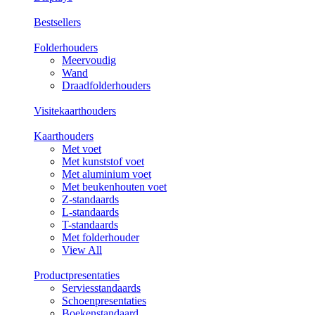
Bestsellers
Folderhouders
Meervoudig
Wand
Draadfolderhouders
Visitekaarthouders
Kaarthouders
Met voet
Met kunststof voet
Met aluminium voet
Met beukenhouten voet
Z-standaards
L-standaards
T-standaards
Met folderhouder
View All
Productpresentaties
Serviesstandaards
Schoenpresentaties
Boekenstandaard