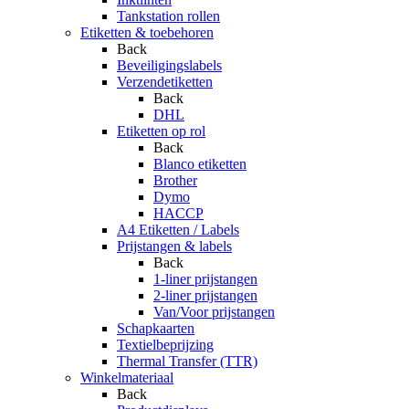
Tankstation rollen
Etiketten & toebehoren
Back
Beveiligingslabels
Verzendetiketten
Back
DHL
Etiketten op rol
Back
Blanco etiketten
Brother
Dymo
HACCP
A4 Etiketten / Labels
Prijstangen & labels
Back
1-liner prijstangen
2-liner prijstangen
Van/Voor prijstangen
Schapkaarten
Textielbeprijzing
Thermal Transfer (TTR)
Winkelmateriaal
Back