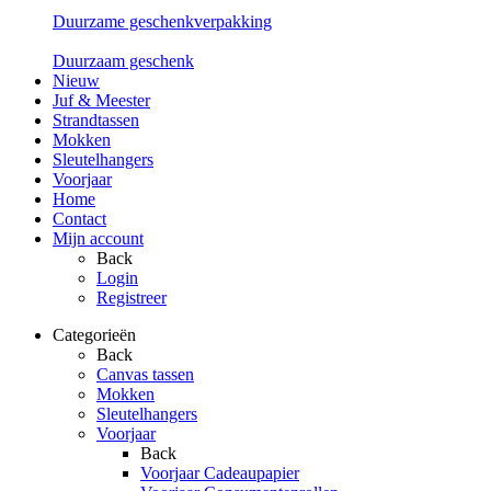
Duurzame geschenkverpakking
Duurzaam geschenk
Nieuw
Juf & Meester
Strandtassen
Mokken
Sleutelhangers
Voorjaar
Home
Contact
Mijn account
Back
Login
Registreer
Categorieën
Back
Canvas tassen
Mokken
Sleutelhangers
Voorjaar
Back
Voorjaar Cadeaupapier