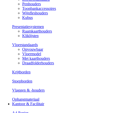
Penhouders
Toonbankaccessoires
Wijnfleshouders
Kubus
Presentatiesystemen
Raamkaarthouders
Kliklijsten
Vloerstandaards
Opvouwbaar
Vloermodel
Met kaarthouders
Draadfolderhouders
Krijtborden
Stoepborden
Vlaggen & -houders
Ophangmateriaal
Kantoor & Facilitair
A4 Papier