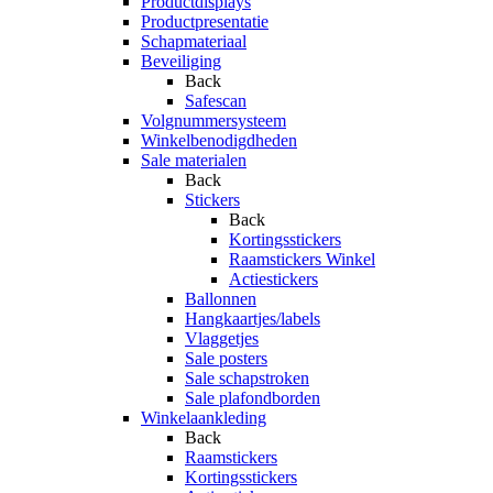
Productdisplays
Productpresentatie
Schapmateriaal
Beveiliging
Back
Safescan
Volgnummersysteem
Winkelbenodigdheden
Sale materialen
Back
Stickers
Back
Kortingsstickers
Raamstickers Winkel
Actiestickers
Ballonnen
Hangkaartjes/labels
Vlaggetjes
Sale posters
Sale schapstroken
Sale plafondborden
Winkelaankleding
Back
Raamstickers
Kortingsstickers