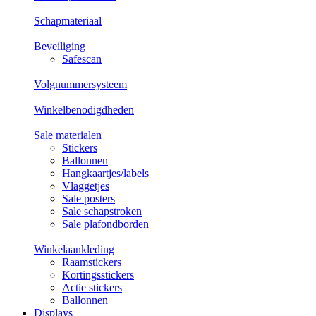
Schapmateriaal
Beveiliging
Safescan
Volgnummersysteem
Winkelbenodigdheden
Sale materialen
Stickers
Ballonnen
Hangkaartjes/labels
Vlaggetjes
Sale posters
Sale schapstroken
Sale plafondborden
Winkelaankleding
Raamstickers
Kortingsstickers
Actie stickers
Ballonnen
Displays