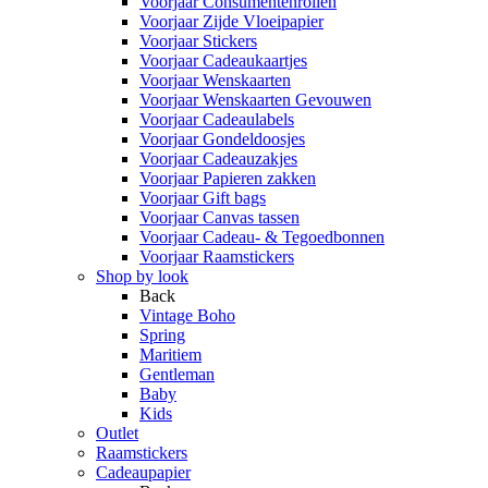
Voorjaar Consumentenrollen
Voorjaar Zijde Vloeipapier
Voorjaar Stickers
Voorjaar Cadeaukaartjes
Voorjaar Wenskaarten
Voorjaar Wenskaarten Gevouwen
Voorjaar Cadeaulabels
Voorjaar Gondeldoosjes
Voorjaar Cadeauzakjes
Voorjaar Papieren zakken
Voorjaar Gift bags
Voorjaar Canvas tassen
Voorjaar Cadeau- & Tegoedbonnen
Voorjaar Raamstickers
Shop by look
Back
Vintage Boho
Spring
Maritiem
Gentleman
Baby
Kids
Outlet
Raamstickers
Cadeaupapier