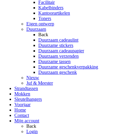
Facilitair
Kabelbinders
Kantoorartikelen
Toners
Eigen ontwerp
Duurzaam
Back
Duurzaam cadeaulint
Duurzame stickers
Duurzaam cadeaupapier
Duurzaam verzenden
Duurzame tassen
Duurzame geschenkverpakking
Duurzaam geschenk
Nieuw
Juf & Meester
Strandtassen
Mokken
Sleutelhangers
Voorjaar
Home
Contact
Mijn account
Back
Login