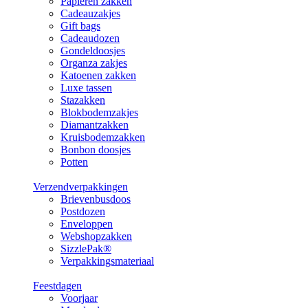
Papieren zakken
Cadeauzakjes
Gift bags
Cadeaudozen
Gondeldoosjes
Organza zakjes
Katoenen zakken
Luxe tassen
Stazakken
Blokbodemzakjes
Diamantzakken
Kruisbodemzakken
Bonbon doosjes
Potten
Verzendverpakkingen
Brievenbusdoos
Postdozen
Enveloppen
Webshopzakken
SizzlePak®
Verpakkingsmateriaal
Feestdagen
Voorjaar