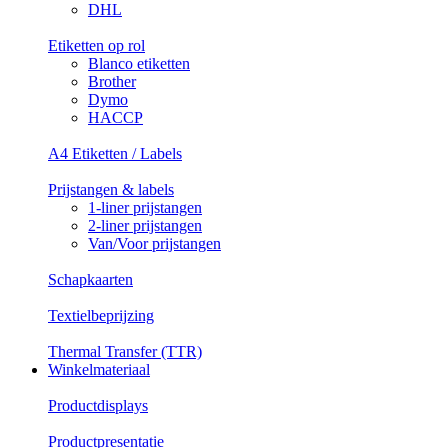
DHL
Etiketten op rol
Blanco etiketten
Brother
Dymo
HACCP
A4 Etiketten / Labels
Prijstangen & labels
1-liner prijstangen
2-liner prijstangen
Van/Voor prijstangen
Schapkaarten
Textielbeprijzing
Thermal Transfer (TTR)
Winkelmateriaal
Productdisplays
Productpresentatie