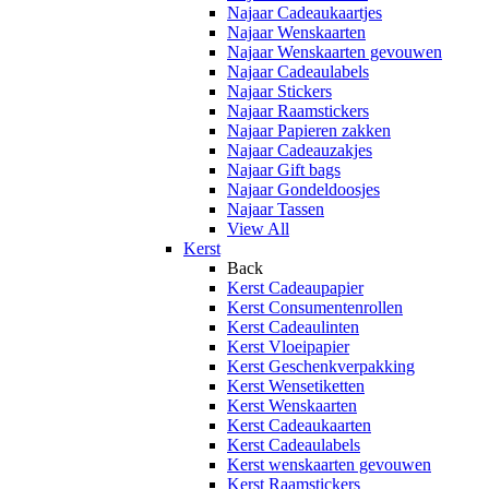
Najaar Cadeaukaartjes
Najaar Wenskaarten
Najaar Wenskaarten gevouwen
Najaar Cadeaulabels
Najaar Stickers
Najaar Raamstickers
Najaar Papieren zakken
Najaar Cadeauzakjes
Najaar Gift bags
Najaar Gondeldoosjes
Najaar Tassen
View All
Kerst
Back
Kerst Cadeaupapier
Kerst Consumentenrollen
Kerst Cadeaulinten
Kerst Vloeipapier
Kerst Geschenkverpakking
Kerst Wensetiketten
Kerst Wenskaarten
Kerst Cadeaukaarten
Kerst Cadeaulabels
Kerst wenskaarten gevouwen
Kerst Raamstickers