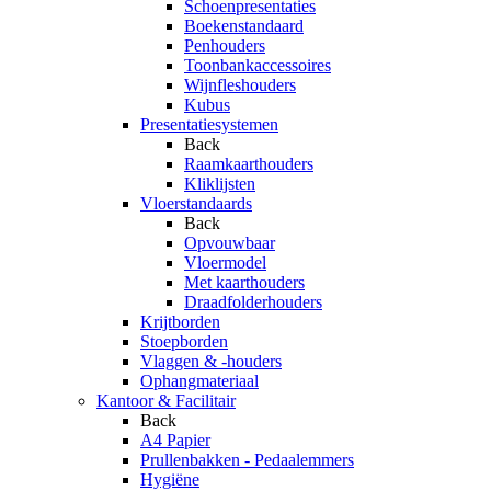
Schoenpresentaties
Boekenstandaard
Penhouders
Toonbankaccessoires
Wijnfleshouders
Kubus
Presentatiesystemen
Back
Raamkaarthouders
Kliklijsten
Vloerstandaards
Back
Opvouwbaar
Vloermodel
Met kaarthouders
Draadfolderhouders
Krijtborden
Stoepborden
Vlaggen & -houders
Ophangmateriaal
Kantoor & Facilitair
Back
A4 Papier
Prullenbakken - Pedaalemmers
Hygiëne