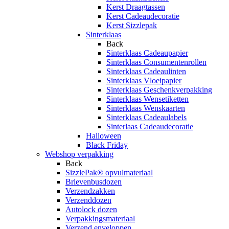
Kerst Draagtassen
Kerst Cadeaudecoratie
Kerst Sizzlepak
Sinterklaas
Back
Sinterklaas Cadeaupapier
Sinterklaas Consumentenrollen
Sinterklaas Cadeaulinten
Sinterklaas Vloeipapier
Sinterklaas Geschenkverpakking
Sinterklaas Wensetiketten
Sinterklaas Wenskaarten
Sinterklaas Cadeaulabels
Sinterlaas Cadeaudecoratie
Halloween
Black Friday
Webshop verpakking
Back
SizzlePak® opvulmateriaal
Brievenbusdozen
Verzendzakken
Verzenddozen
Autolock dozen
Verpakkingsmateriaal
Verzend enveloppen