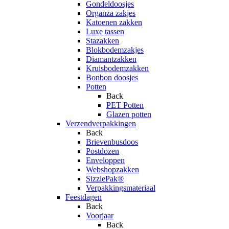
Gondeldoosjes
Organza zakjes
Katoenen zakken
Luxe tassen
Stazakken
Blokbodemzakjes
Diamantzakken
Kruisbodemzakken
Bonbon doosjes
Potten
Back
PET Potten
Glazen potten
Verzendverpakkingen
Back
Brievenbusdoos
Postdozen
Enveloppen
Webshopzakken
SizzlePak®
Verpakkingsmateriaal
Feestdagen
Back
Voorjaar
Back