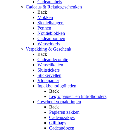
Cadeaulabels
Cadeaus & Relatiegeschenken
Back
Mokken
Sleutelhangers
Pennen
Notitieblokken
Cadeaubonnen
Wenscirkels
Verpakking & Geschenk
Back
Cadeaudecoratie
Wensetiketten
Sluitstickers
Stickervellen
Vloeipapier
Inpakbenodigdheden
Back
Legro papier- en lintrolhouders
Geschenkverpakkingen
Back
Papieren zakken
Cadeauzakjes
Gift bags
Cadeaudozen