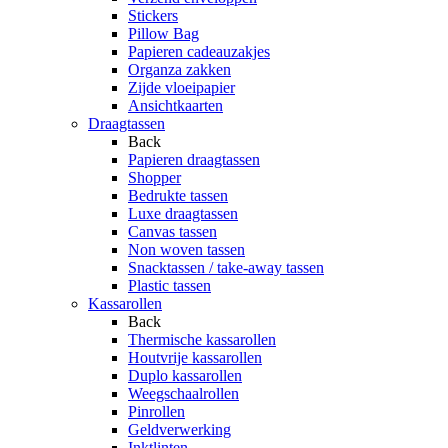
Stickers
Pillow Bag
Papieren cadeauzakjes
Organza zakken
Zijde vloeipapier
Ansichtkaarten
Draagtassen
Back
Papieren draagtassen
Shopper
Bedrukte tassen
Luxe draagtassen
Canvas tassen
Non woven tassen
Snacktassen / take-away tassen
Plastic tassen
Kassarollen
Back
Thermische kassarollen
Houtvrije kassarollen
Duplo kassarollen
Weegschaalrollen
Pinrollen
Geldverwerking
Inktlinten