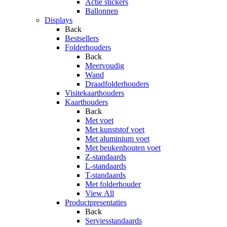
Actie stickers
Ballonnen
Displays
Back
Bestsellers
Folderhouders
Back
Meervoudig
Wand
Draadfolderhouders
Visitekaarthouders
Kaarthouders
Back
Met voet
Met kunststof voet
Met aluminium voet
Met beukenhouten voet
Z-standaards
L-standaards
T-standaards
Met folderhouder
View All
Productpresentaties
Back
Serviesstandaards