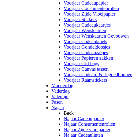
Voorjaar Cadeaupapier
Voorjaar Consumentenrollen
Voorjaar Zijde Vloeipapier
Voorjaar Stickers
Voorjaar Cadeaukaartjes
Voorjaar Wenskaarten
Voorjaar Wenskaarten Gevouwen
Voorjaar Cadeaulabels
Voorjaar Gondeldoosjes
Voorjaar Cadeauzakjes
Voorjaar Papieren zakken
Voorjaar Gift bags
Voorjaar Canvas tassen
Voorjaar Cadeau- & Tegoedbonnen
Voorjaar Raamstickers
Moederdag
Vaderdag
Valentijn
Pasen
Najaar
Back
Najaar Cadeaupapier
Najaar Consumentenrollen
Najaar Zijde vloeipapier
Najaar Cadeaulinten