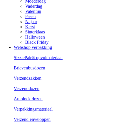
Moederdag
Vaderdag
Valentijn
Pasen
Najaar
Kerst
Sinterklaas
Halloween
Black Friday
Webshop verpakking
SizzlePak® opvulmateriaal
Brievenbusdozen
Verzendzakken
Verzenddozen
Autolock dozen
Verpakkingsmateriaal
Verzend enveloppen