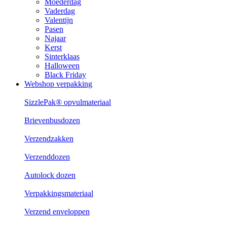
Moederdag
Vaderdag
Valentijn
Pasen
Najaar
Kerst
Sinterklaas
Halloween
Black Friday
Webshop verpakking
SizzlePak® opvulmateriaal
Brievenbusdozen
Verzendzakken
Verzenddozen
Autolock dozen
Verpakkingsmateriaal
Verzend enveloppen