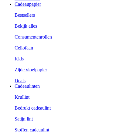
Cadeaupapier
Bestsellers
Bekijk alles
Consumentenrollen
Cellofaan
Kids
Zijde vloeipapier
Deals
Cadeaulinten
Krullint
Bedrukt cadeaulint
Satijn lint
Stoffen cadeaulint