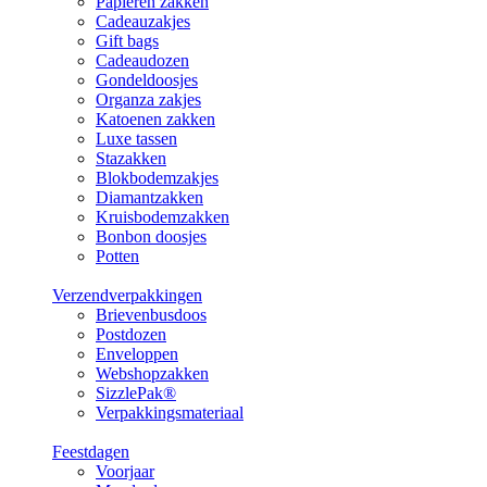
Papieren zakken
Cadeauzakjes
Gift bags
Cadeaudozen
Gondeldoosjes
Organza zakjes
Katoenen zakken
Luxe tassen
Stazakken
Blokbodemzakjes
Diamantzakken
Kruisbodemzakken
Bonbon doosjes
Potten
Verzendverpakkingen
Brievenbusdoos
Postdozen
Enveloppen
Webshopzakken
SizzlePak®
Verpakkingsmateriaal
Feestdagen
Voorjaar