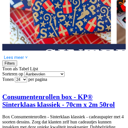
Lees meer ˅
Filters
Toon als
Tabel
Lijst
Sorteren op
Tonen
per pagina
Sinterklaas consumentenrollen
cadeaupapier
Consumentenrollen box - KP®
Sinterklaas klassiek - 70cm x 2m 50rol
Ideaal om de klant thuis zelf aan de slag te laten gaan met mooi
Sinterklaas cadeaupapier.
Box Consumentenrollen - Sinterklaas klassiek - cadeaupapier met 4
✓ Stevig dubbelzijdig cadeaupapier
soorten dessins. Zorg dat klanten zelf hun cadeautjes kunnen
✓ Iedere rol is voorzien van een barcode
inpakken met deze unieke kwaliteit inpakpapier. Dubbelzijdige