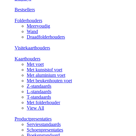
Bestsellers
Folderhouders
Meervoudig
Wand
Draadfolderhouders
Visitekaarthouders
Kaarthouders
Met voet
Met kunststof voet
Met aluminium voet
Met beukenhouten voet
Z-standaards
L-standaards
T-standaards
Met folderhouder
View All
Productpresentaties
Serviesstandaards
Schoenpresentaties
Boekenstandaard