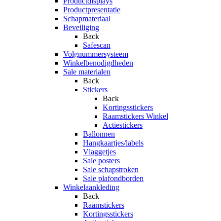
Productdisplays
Productpresentatie
Schapmateriaal
Beveiliging
Back
Safescan
Volgnummersysteem
Winkelbenodigdheden
Sale materialen
Back
Stickers
Back
Kortingsstickers
Raamstickers Winkel
Actiestickers
Ballonnen
Hangkaartjes/labels
Vlaggetjes
Sale posters
Sale schapstroken
Sale plafondborden
Winkelaankleding
Back
Raamstickers
Kortingsstickers