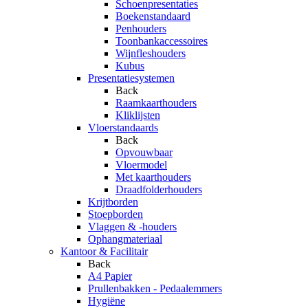
Schoenpresentaties
Boekenstandaard
Penhouders
Toonbankaccessoires
Wijnfleshouders
Kubus
Presentatiesystemen
Back
Raamkaarthouders
Kliklijsten
Vloerstandaards
Back
Opvouwbaar
Vloermodel
Met kaarthouders
Draadfolderhouders
Krijtborden
Stoepborden
Vlaggen & -houders
Ophangmateriaal
Kantoor & Facilitair
Back
A4 Papier
Prullenbakken - Pedaalemmers
Hygiëne