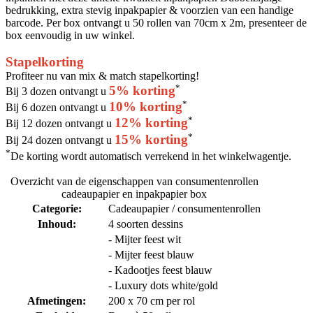
✓ De rollen worden geleverd in een handige afscheur-box
bedrukking, extra stevig inpakpapier & voorzien van een handige
✓ Biedt de klant dezelfde kwaliteit inpakpapier voor thuis en
barcode. Per box ontvangt u 50 rollen van 70cm x 2m, presenteer de
verhoog de doorloopsnelheid in de winkel
box eenvoudig in uw winkel.
✓ Advies verkoopprijs per rol: € 1,99
Stapelkorting
Per box 50 rollen x 200 x 70cm voor maar:
€ 44,95
Profiteer nu van mix & match stapelkorting!
*
5% korting
Bij 3 dozen ontvangt u
Mix&Match korting
*
10% korting
Bij 6 dozen ontvangt u
*
12% korting
Bij 12 dozen ontvangt u
*
Bij 3 dozen ontvangt u
5% korting
*
15% korting
Bij 24 dozen ontvangt u
*
Bij 6 dozen ontvangt u
10% korting
*
De korting wordt automatisch verrekend in het winkelwagentje.
*
Bij 12 dozen ontvangt u
12% korting
*
Bij 24 dozen ontvangt u
15% korting
Overzicht van de eigenschappen van consumentenrollen
*
De korting wordt automatisch verrekend in het winkelwagentje
cadeaupapier en inpakpapier box
Categorie:
Cadeaupapier / consumentenrollen
*
De korting wordt automatisch verrekend in het winkelwagentje. Let op: Deze korting is niet
Inhoud:
4 soorten dessins
van toepassing op eerder afgeprijsde consumentenrollen. Haal nu het maximale uit uw
- Mijter feest wit
aankoop en begin met combineren voor onmiddellijke besparingen!
- Mijter feest blauw
- Kadootjes feest blauw
- Luxury dots white/gold
Afmetingen:
200 x 70 cm per rol