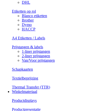
DHL
Etiketten op rol
Blanco etiketten
Brother
Dymo
HACCP
A4 Etiketten / Labels
Prijstangen & labels
1-liner prijstangen
2-liner prijstangen
Van/Voor prijstangen
Schapkaarten
Textielbeprijzing
Thermal Transfer (TTR)
Winkelmateriaal
Productdisplays
Productpresentatie