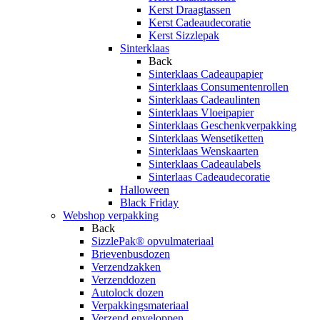
Kerst Draagtassen
Kerst Cadeaudecoratie
Kerst Sizzlepak
Sinterklaas
Back
Sinterklaas Cadeaupapier
Sinterklaas Consumentenrollen
Sinterklaas Cadeaulinten
Sinterklaas Vloeipapier
Sinterklaas Geschenkverpakking
Sinterklaas Wensetiketten
Sinterklaas Wenskaarten
Sinterklaas Cadeaulabels
Sinterlaas Cadeaudecoratie
Halloween
Black Friday
Webshop verpakking
Back
SizzlePak® opvulmateriaal
Brievenbusdozen
Verzendzakken
Verzenddozen
Autolock dozen
Verpakkingsmateriaal
Verzend enveloppen