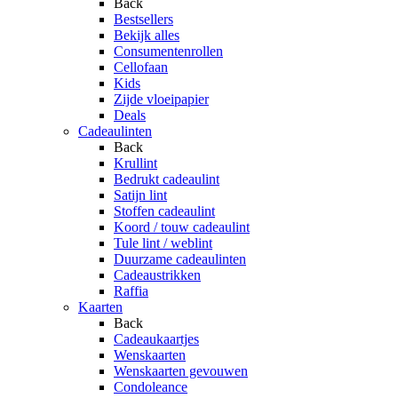
Back
Bestsellers
Bekijk alles
Consumentenrollen
Cellofaan
Kids
Zijde vloeipapier
Deals
Cadeaulinten
Back
Krullint
Bedrukt cadeaulint
Satijn lint
Stoffen cadeaulint
Koord / touw cadeaulint
Tule lint / weblint
Duurzame cadeaulinten
Cadeaustrikken
Raffia
Kaarten
Back
Cadeaukaartjes
Wenskaarten
Wenskaarten gevouwen
Condoleance