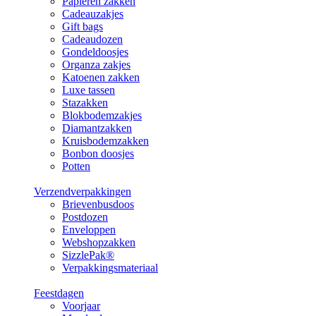
Papieren zakken
Cadeauzakjes
Gift bags
Cadeaudozen
Gondeldoosjes
Organza zakjes
Katoenen zakken
Luxe tassen
Stazakken
Blokbodemzakjes
Diamantzakken
Kruisbodemzakken
Bonbon doosjes
Potten
Verzendverpakkingen
Brievenbusdoos
Postdozen
Enveloppen
Webshopzakken
SizzlePak®
Verpakkingsmateriaal
Feestdagen
Voorjaar