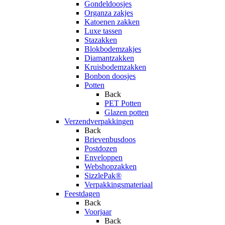
Gondeldoosjes
Organza zakjes
Katoenen zakken
Luxe tassen
Stazakken
Blokbodemzakjes
Diamantzakken
Kruisbodemzakken
Bonbon doosjes
Potten
Back
PET Potten
Glazen potten
Verzendverpakkingen
Back
Brievenbusdoos
Postdozen
Enveloppen
Webshopzakken
SizzlePak®
Verpakkingsmateriaal
Feestdagen
Back
Voorjaar
Back