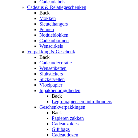
Cadeaulabels
Cadeaus & Relatiegeschenken
Back
Mokken
Sleutelhangers
Pennen
Notitieblokken
Cadeaubonnen
Wenscirkels
Verpakking & Geschenk
Back
Cadeaudecoratie
Wensetiketten
Sluitstickers
Stickervellen
Vloeipapier
Inpakbenodigdheden
Back
Legro papier- en lintrolhouders
Geschenkverpakkingen
Back
Papieren zakken
Cadeauzakjes
Gift bags
Cadeaudozen