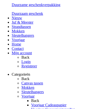
Duurzame geschenkverpakking
Duurzaam geschenk
Nieuw
Juf & Meester
Strandtassen
Mokken
Sleutelhangers
Voorjaar
Home
Contact
Mijn account
Back
Login
Registreer
Categorieën
Back
Canvas tassen
Mokken
Sleutelhangers
Voorjaar
Back
Voorjaar Cadeaupapier