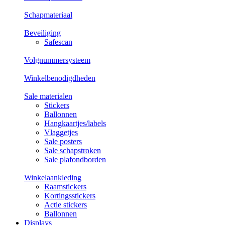
Schapmateriaal
Beveiliging
Safescan
Volgnummersysteem
Winkelbenodigdheden
Sale materialen
Stickers
Ballonnen
Hangkaartjes/labels
Vlaggetjes
Sale posters
Sale schapstroken
Sale plafondborden
Winkelaankleding
Raamstickers
Kortingsstickers
Actie stickers
Ballonnen
Displays