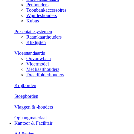
Penhouders
Toonbankaccessoires
Wijnfleshouders
Kubus
Presentatiesystemen
Raamkaarthouders
Kliklijsten
Vloerstandaards
Opvouwbaar
Vloermodel
Met kaarthouders
Draadfolderhouders
Krijtborden
Stoepborden
Vlaggen & -houders
Ophangmateriaal
Kantoor & Facilitair
A4 Papier