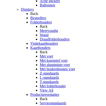
Actie stickers
Ballonnen
Displays
Back
Bestsellers
Folderhouders
Back
Meervoudig
Wand
Draadfolderhouders
Visitekaarthouders
Kaarthouders
Back
Met voet
Met kunststof voet
Met aluminium voet
Met beukenhouten voet
Z-standaards
L-standaards
T-standaards
Met folderhouder
View All
Productpresentaties
Back
Serviesstandaards