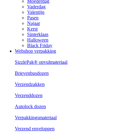
Moederdag
Vaderdag
Valentijn
Pasen
Najaar
Kerst
Sinterklaas
Halloween
Black Friday
Webshop verpakking
SizzlePak® opvulmateriaal
Brievenbusdozen
Verzendzakken
Verzenddozen
Autolock dozen
Verpakkingsmateriaal
Verzend enveloppen