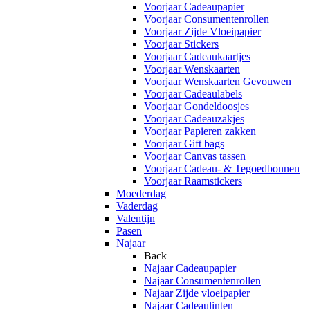
Voorjaar Cadeaupapier
Voorjaar Consumentenrollen
Voorjaar Zijde Vloeipapier
Voorjaar Stickers
Voorjaar Cadeaukaartjes
Voorjaar Wenskaarten
Voorjaar Wenskaarten Gevouwen
Voorjaar Cadeaulabels
Voorjaar Gondeldoosjes
Voorjaar Cadeauzakjes
Voorjaar Papieren zakken
Voorjaar Gift bags
Voorjaar Canvas tassen
Voorjaar Cadeau- & Tegoedbonnen
Voorjaar Raamstickers
Moederdag
Vaderdag
Valentijn
Pasen
Najaar
Back
Najaar Cadeaupapier
Najaar Consumentenrollen
Najaar Zijde vloeipapier
Najaar Cadeaulinten