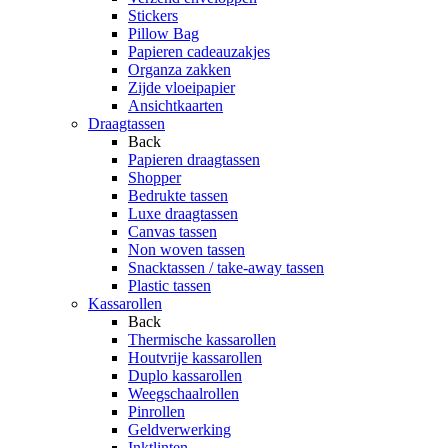
Stickers
Pillow Bag
Papieren cadeauzakjes
Organza zakken
Zijde vloeipapier
Ansichtkaarten
Draagtassen
Back
Papieren draagtassen
Shopper
Bedrukte tassen
Luxe draagtassen
Canvas tassen
Non woven tassen
Snacktassen / take-away tassen
Plastic tassen
Kassarollen
Back
Thermische kassarollen
Houtvrije kassarollen
Duplo kassarollen
Weegschaalrollen
Pinrollen
Geldverwerking
Inktlinten