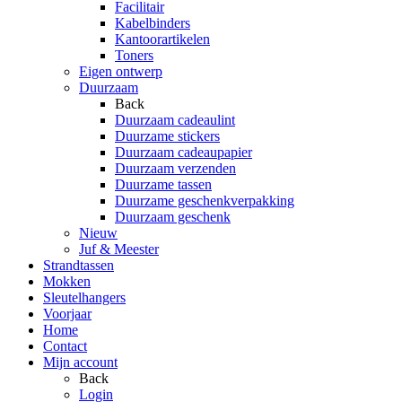
Facilitair
Kabelbinders
Kantoorartikelen
Toners
Eigen ontwerp
Duurzaam
Back
Duurzaam cadeaulint
Duurzame stickers
Duurzaam cadeaupapier
Duurzaam verzenden
Duurzame tassen
Duurzame geschenkverpakking
Duurzaam geschenk
Nieuw
Juf & Meester
Strandtassen
Mokken
Sleutelhangers
Voorjaar
Home
Contact
Mijn account
Back
Login