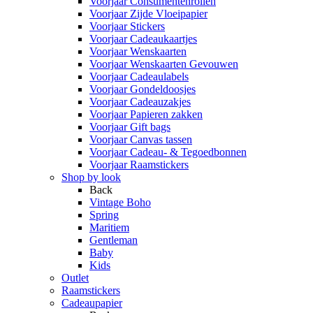
Voorjaar Consumentenrollen
Voorjaar Zijde Vloeipapier
Voorjaar Stickers
Voorjaar Cadeaukaartjes
Voorjaar Wenskaarten
Voorjaar Wenskaarten Gevouwen
Voorjaar Cadeaulabels
Voorjaar Gondeldoosjes
Voorjaar Cadeauzakjes
Voorjaar Papieren zakken
Voorjaar Gift bags
Voorjaar Canvas tassen
Voorjaar Cadeau- & Tegoedbonnen
Voorjaar Raamstickers
Shop by look
Back
Vintage Boho
Spring
Maritiem
Gentleman
Baby
Kids
Outlet
Raamstickers
Cadeaupapier