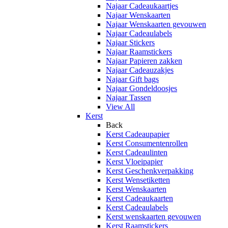
Najaar Cadeaukaartjes
Najaar Wenskaarten
Najaar Wenskaarten gevouwen
Najaar Cadeaulabels
Najaar Stickers
Najaar Raamstickers
Najaar Papieren zakken
Najaar Cadeauzakjes
Najaar Gift bags
Najaar Gondeldoosjes
Najaar Tassen
View All
Kerst
Back
Kerst Cadeaupapier
Kerst Consumentenrollen
Kerst Cadeaulinten
Kerst Vloeipapier
Kerst Geschenkverpakking
Kerst Wensetiketten
Kerst Wenskaarten
Kerst Cadeaukaarten
Kerst Cadeaulabels
Kerst wenskaarten gevouwen
Kerst Raamstickers