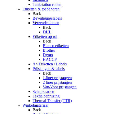
Tankstation rollen
Etiketten & toebehoren
Back
Beveiligingslabels
Verzendetiketten
Back
DHL
Etiketten op rol
Back
Blanco etiketten
Brother
Dymo
HACCP
A4 Etiketten / Labels
Prijstangen & labels
Back
1-liner prijstangen
2-liner prijstangen
Van/Voor prijstangen
Schapkaarten
Textielbeprijzing
Thermal Transfer (TTR)
Winkelmateriaal
Back