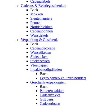
Cadeaulabels
Cadeaus & Relatiegeschenken
Back
Mokken
Sleutelhangers
Pennen
Notitieblokken
Cadeaubonnen
Wenscirkels
Verpakking & Geschenk
Back
Cadeaudecoratie
Wensetiketten
Sluitstickers
Stickervellen
Vloeipapier
Inpakbenodigdheden
Back
Legro papier- en lintrolhouders
Geschenkverpakkingen
Back
Papieren zakken
Cadeauzakjes
Gift bags
Cadeaudozen