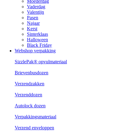
Moederdag
Vaderdag
Valentijn
Pasen
Najaar
Kerst
Sinterklaas
Halloween
Black Friday
Webshop verpakking
SizzlePak® opvulmateriaal
Brievenbusdozen
Verzendzakken
Verzenddozen
Autolock dozen
Verpakkingsmateriaal
Verzend enveloppen