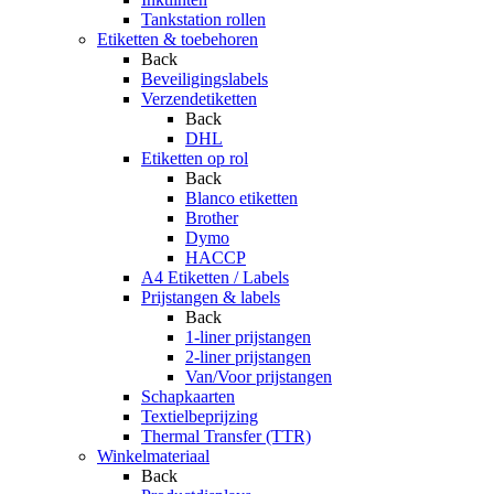
Tankstation rollen
Etiketten & toebehoren
Back
Beveiligingslabels
Verzendetiketten
Back
DHL
Etiketten op rol
Back
Blanco etiketten
Brother
Dymo
HACCP
A4 Etiketten / Labels
Prijstangen & labels
Back
1-liner prijstangen
2-liner prijstangen
Van/Voor prijstangen
Schapkaarten
Textielbeprijzing
Thermal Transfer (TTR)
Winkelmateriaal
Back