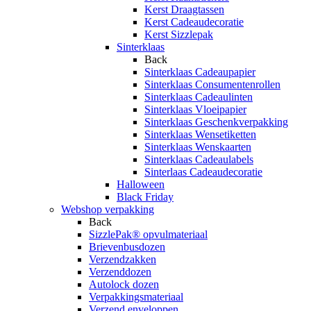
Kerst Draagtassen
Kerst Cadeaudecoratie
Kerst Sizzlepak
Sinterklaas
Back
Sinterklaas Cadeaupapier
Sinterklaas Consumentenrollen
Sinterklaas Cadeaulinten
Sinterklaas Vloeipapier
Sinterklaas Geschenkverpakking
Sinterklaas Wensetiketten
Sinterklaas Wenskaarten
Sinterklaas Cadeaulabels
Sinterlaas Cadeaudecoratie
Halloween
Black Friday
Webshop verpakking
Back
SizzlePak® opvulmateriaal
Brievenbusdozen
Verzendzakken
Verzenddozen
Autolock dozen
Verpakkingsmateriaal
Verzend enveloppen