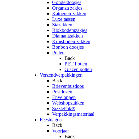
Gondeldoosjes
Organza zakjes
Katoenen zakken
Luxe tassen
Stazakken
Blokbodemzakjes
Diamantzakken
Kruisbodemzakken
Bonbon doosjes
Potten
Back
PET Potten
Glazen potten
Verzendverpakkingen
Back
Brievenbusdoos
Postdozen
Enveloppen
Webshopzakken
SizzlePak®
Verpakkingsmateriaal
Feestdagen
Back
Voorjaar
Back