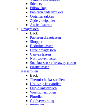
Stickers
Pillow Bag
Papieren cadeauzakjes
Organza zakken
Zijde vloeipapier
Ansichtkaarten
Draagtassen
Back
Papieren draagtassen
Shopper
Bedrukte tassen
Luxe draagtassen
Canvas tassen
Non woven tassen
Snacktassen / take-away tassen
Plastic tassen
Kassarollen
Back
Thermische kassarollen
Houtvrije kassarollen
Duplo kassarollen
Weegschaalrollen
Pinrollen
Geldverwerking
Inktlinten