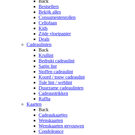
Back
Bestsellers
Bekijk alles
Consumentenrollen
Cellofaan
Kids
Zijde vloeipapier
Deals
Cadeaulinten
Back
Krullint
Bedrukt cadeaulint
Satijn lint
Stoffen cadeaulint
Koord / touw cadeaulint
Tule lint / weblint
Duurzame cadeaulinten
Cadeaustrikken
Raffia
Kaarten
Back
Cadeaukaartjes
Wenskaarten
Wenskaarten gevouwen
Condoleance