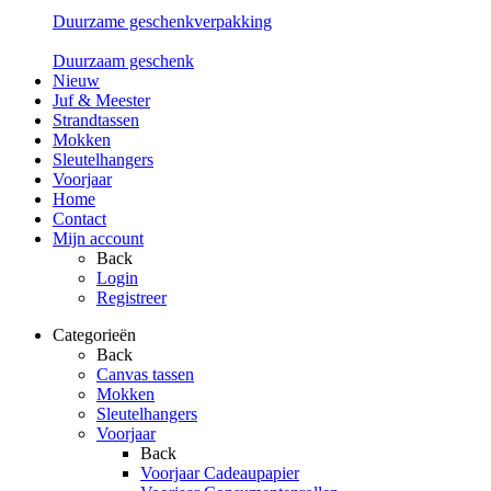
Duurzame geschenkverpakking
Duurzaam geschenk
Nieuw
Juf & Meester
Strandtassen
Mokken
Sleutelhangers
Voorjaar
Home
Contact
Mijn account
Back
Login
Registreer
Categorieën
Back
Canvas tassen
Mokken
Sleutelhangers
Voorjaar
Back
Voorjaar Cadeaupapier