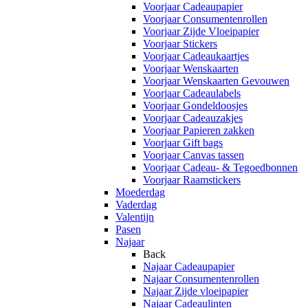
Voorjaar Cadeaupapier
Voorjaar Consumentenrollen
Voorjaar Zijde Vloeipapier
Voorjaar Stickers
Voorjaar Cadeaukaartjes
Voorjaar Wenskaarten
Voorjaar Wenskaarten Gevouwen
Voorjaar Cadeaulabels
Voorjaar Gondeldoosjes
Voorjaar Cadeauzakjes
Voorjaar Papieren zakken
Voorjaar Gift bags
Voorjaar Canvas tassen
Voorjaar Cadeau- & Tegoedbonnen
Voorjaar Raamstickers
Moederdag
Vaderdag
Valentijn
Pasen
Najaar
Back
Najaar Cadeaupapier
Najaar Consumentenrollen
Najaar Zijde vloeipapier
Najaar Cadeaulinten