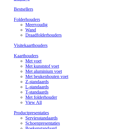
Bestsellers
Folderhouders
Meervoudig
Wand
Draadfolderhouders
Visitekaarthouders
Kaarthouders
Met voet
Met kunststof voet
Met aluminium voet
Met beukenhouten voet
Z-standaards
L-standaards
T-standaards
Met folderhouder
View All
Productpresentaties
Serviesstandaards
Schoenpresentaties
Boekenstandaard