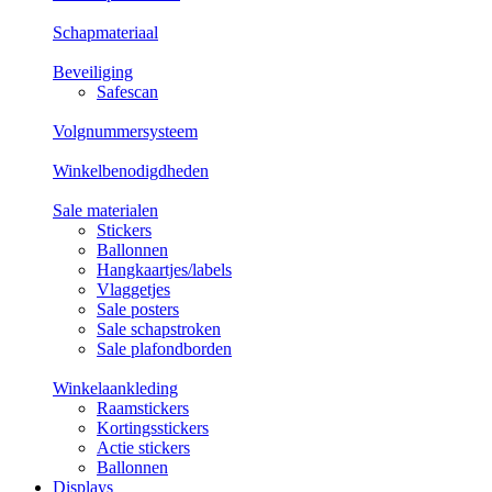
Schapmateriaal
Beveiliging
Safescan
Volgnummersysteem
Winkelbenodigdheden
Sale materialen
Stickers
Ballonnen
Hangkaartjes/labels
Vlaggetjes
Sale posters
Sale schapstroken
Sale plafondborden
Winkelaankleding
Raamstickers
Kortingsstickers
Actie stickers
Ballonnen
Displays