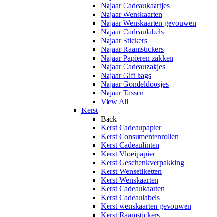
Najaar Cadeaukaartjes
Najaar Wenskaarten
Najaar Wenskaarten gevouwen
Najaar Cadeaulabels
Najaar Stickers
Najaar Raamstickers
Najaar Papieren zakken
Najaar Cadeauzakjes
Najaar Gift bags
Najaar Gondeldoosjes
Najaar Tassen
View All
Kerst
Back
Kerst Cadeaupapier
Kerst Consumentenrollen
Kerst Cadeaulinten
Kerst Vloeipapier
Kerst Geschenkverpakking
Kerst Wensetiketten
Kerst Wenskaarten
Kerst Cadeaukaarten
Kerst Cadeaulabels
Kerst wenskaarten gevouwen
Kerst Raamstickers