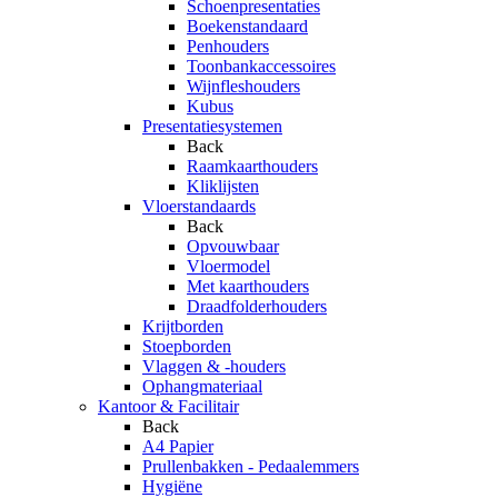
Schoenpresentaties
Boekenstandaard
Penhouders
Toonbankaccessoires
Wijnfleshouders
Kubus
Presentatiesystemen
Back
Raamkaarthouders
Kliklijsten
Vloerstandaards
Back
Opvouwbaar
Vloermodel
Met kaarthouders
Draadfolderhouders
Krijtborden
Stoepborden
Vlaggen & -houders
Ophangmateriaal
Kantoor & Facilitair
Back
A4 Papier
Prullenbakken - Pedaalemmers
Hygiëne