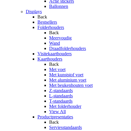
Actie stickers
Ballonnen
Displays
Back
Bestsellers
Folderhouders
Back
Meervoudig
Wand
Draadfolderhouders
Visitekaarthouders
Kaarthouders
Back
Met voet
Met kunststof voet
Met aluminium voet
Met beukenhouten voet
Z-standaards
L-standaards
T-standaards
Met folderhouder
View All
Productpresentaties
Back
Serviesstandaards