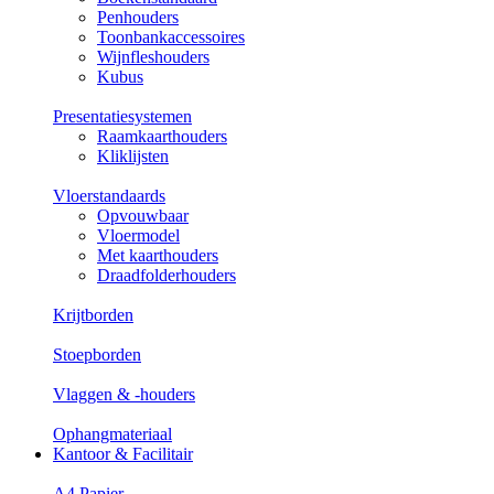
Penhouders
Toonbankaccessoires
Wijnfleshouders
Kubus
Presentatiesystemen
Raamkaarthouders
Kliklijsten
Vloerstandaards
Opvouwbaar
Vloermodel
Met kaarthouders
Draadfolderhouders
Krijtborden
Stoepborden
Vlaggen & -houders
Ophangmateriaal
Kantoor & Facilitair
A4 Papier