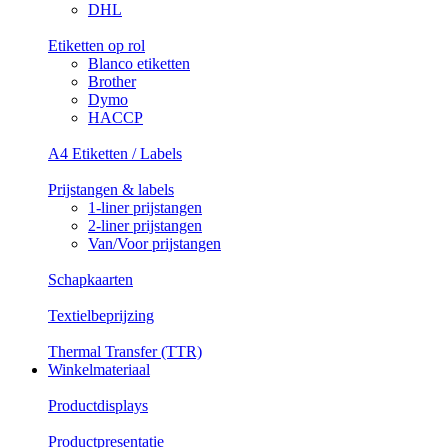
DHL
Etiketten op rol
Blanco etiketten
Brother
Dymo
HACCP
A4 Etiketten / Labels
Prijstangen & labels
1-liner prijstangen
2-liner prijstangen
Van/Voor prijstangen
Schapkaarten
Textielbeprijzing
Thermal Transfer (TTR)
Winkelmateriaal
Productdisplays
Productpresentatie