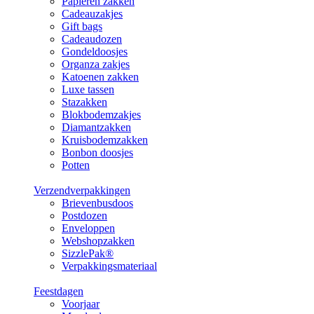
Papieren zakken
Cadeauzakjes
Gift bags
Cadeaudozen
Gondeldoosjes
Organza zakjes
Katoenen zakken
Luxe tassen
Stazakken
Blokbodemzakjes
Diamantzakken
Kruisbodemzakken
Bonbon doosjes
Potten
Verzendverpakkingen
Brievenbusdoos
Postdozen
Enveloppen
Webshopzakken
SizzlePak®
Verpakkingsmateriaal
Feestdagen
Voorjaar