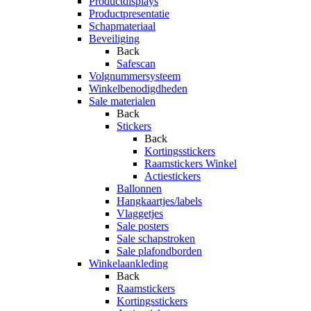
Productdisplays
Productpresentatie
Schapmateriaal
Beveiliging
Back
Safescan
Volgnummersysteem
Winkelbenodigdheden
Sale materialen
Back
Stickers
Back
Kortingsstickers
Raamstickers Winkel
Actiestickers
Ballonnen
Hangkaartjes/labels
Vlaggetjes
Sale posters
Sale schapstroken
Sale plafondborden
Winkelaankleding
Back
Raamstickers
Kortingsstickers