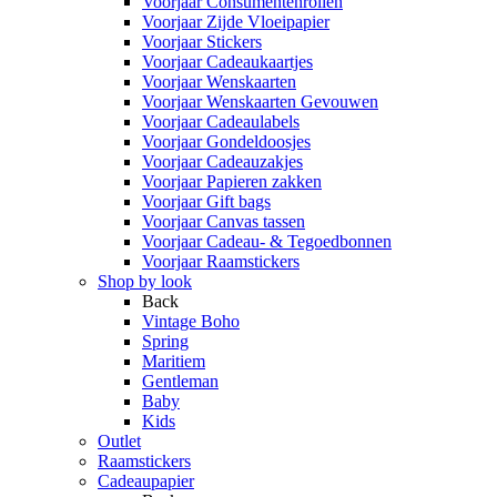
Voorjaar Consumentenrollen
Voorjaar Zijde Vloeipapier
Voorjaar Stickers
Voorjaar Cadeaukaartjes
Voorjaar Wenskaarten
Voorjaar Wenskaarten Gevouwen
Voorjaar Cadeaulabels
Voorjaar Gondeldoosjes
Voorjaar Cadeauzakjes
Voorjaar Papieren zakken
Voorjaar Gift bags
Voorjaar Canvas tassen
Voorjaar Cadeau- & Tegoedbonnen
Voorjaar Raamstickers
Shop by look
Back
Vintage Boho
Spring
Maritiem
Gentleman
Baby
Kids
Outlet
Raamstickers
Cadeaupapier