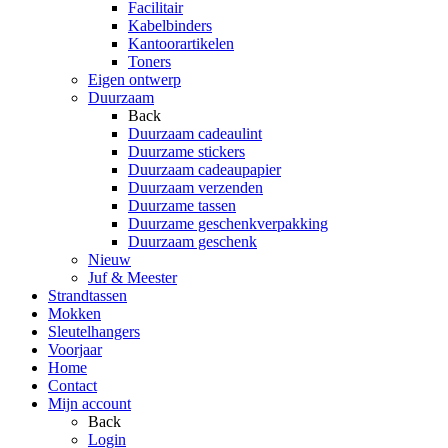
Facilitair
Kabelbinders
Kantoorartikelen
Toners
Eigen ontwerp
Duurzaam
Back
Duurzaam cadeaulint
Duurzame stickers
Duurzaam cadeaupapier
Duurzaam verzenden
Duurzame tassen
Duurzame geschenkverpakking
Duurzaam geschenk
Nieuw
Juf & Meester
Strandtassen
Mokken
Sleutelhangers
Voorjaar
Home
Contact
Mijn account
Back
Login