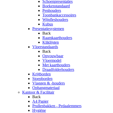
Schoenpresentaties
Boekenstandaard
Penhouders
Toonbankaccessoires
Wijnfleshouders
Kubus
Presentatiesystemen
Back
Raamkaarthouders
Kliklijsten
Vloerstandaards
Back
Opvouwbaar
Vloermodel
Met kaarthouders
Draadfolderhouders
Krijtborden
Stoepborden
Vlaggen & -houders
Ophangmateriaal
Kantoor & Facilitair
Back
A4 Papier
Prullenbakken - Pedaalemmers
Hygiëne