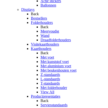
Actie stickers
Ballonnen
Displays
Back
Bestsellers
Folderhouders
Back
Meervoudig
Wand
Draadfolderhouders
Visitekaarthouders
Kaarthouders
Back
Met voet
Met kunststof voet
Met aluminium voet
Met beukenhouten voet
Z-standaards
L-standaards
T-standaards
Met folderhouder
View All
Productpresentaties
Back
Serviesstandaards