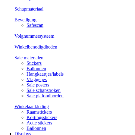
Schapmateriaal
Beveiliging
Safescan
Volgnummersysteem
Winkelbenodigdheden
Sale materialen
Stickers
Ballonnen
Hangkaartjes/labels
Vlaggetjes
Sale posters
Sale schapstroken
Sale plafondborden
Winkelaankleding
Raamstickers
Kortingsstickers
Actie stickers
Ballonnen
Displays