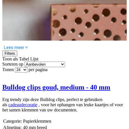
Lees meer ˅
Filters
Toon als
Tabel
Lijst
Sorteren op
Tonen
per pagina
Een mooi cadeau verdient de perfecte cadeaudecoratie!
Bij het geven van een cadeau draait het niet alleen om wat erin zit,
maar ook om hoe het eruitziet. De juiste cadeaudecoratie maakt elk
Bulldog clips goud, medium - 40 mm
geschenk extra bijzonder en laat een blijvende indruk achter. Het is
die laatste, persoonlijke touch die je cadeau omtovert tot iets dat echt
Erg trendy zijn deze Bulldog clips, perfect te gebruiken
in het oog springt. Of het nu voor een verjaardag, een bruiloft, of
als
cadeaudecoratie
, voor het ophangen van leuke kaartjes of voor
zomaar een spontaan cadeau is – met de juiste versiering geef je
het samen klemmen van uw documenten.
jouw cadeau nét dat beetje meer.
Categorie:
Papierklemmen
Geef elk cadeau iets speciaals mee
Afmeting:
40 mm breed