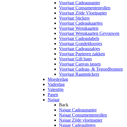
Voorjaar Cadeaupapier
Voorjaar Consumentenrollen
Voorjaar Zijde Vloeipapier
Voorjaar Stickers
Voorjaar Cadeaukaartjes
Voorjaar Wenskaarten
Voorjaar Wenskaarten Gevouwen
Voorjaar Cadeaulabels
Voorjaar Gondeldoosjes
Voorjaar Cadeauzakjes
Voorjaar Papieren zakken
Voorjaar Gift bags
Voorjaar Canvas tassen
Voorjaar Cadeau- & Tegoedbonnen
Voorjaar Raamstickers
Moederdag
Vaderdag
Valentijn
Pasen
Najaar
Back
Najaar Cadeaupapier
Najaar Consumentenrollen
Najaar Zijde vloeipapier
Najaar Cadeaulinten