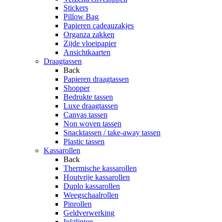
Stickers
Pillow Bag
Papieren cadeauzakjes
Organza zakken
Zijde vloeipapier
Ansichtkaarten
Draagtassen
Back
Papieren draagtassen
Shopper
Bedrukte tassen
Luxe draagtassen
Canvas tassen
Non woven tassen
Snacktassen / take-away tassen
Plastic tassen
Kassarollen
Back
Thermische kassarollen
Houtvrije kassarollen
Duplo kassarollen
Weegschaalrollen
Pinrollen
Geldverwerking
Inktlinten