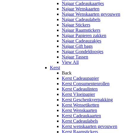
Najaar Cadeaukaartjes
Najaar Wenskaarten
Najaar Wenskaarten gevouwen
Najaar Cadeaulabels
Najaar Stickers
Najaar Raamstickers
Najaar Papieren zakken
Najaar Cadeauzakjes
Najaar Gift bags
Najaar Gondeldoosjes
Najaar Tassen
View All
Kerst
Back
Kerst Cadeaupapier
Kerst Consumentenrollen
Kerst Cadeaulinten
Kerst Vloeipapier
Kerst Geschenkverpakking
Kerst Wensetiketten
Kerst Wenskaarten
Kerst Cadeaukaarten
Kerst Cadeaulabels
Kerst wenskaarten gevouwen
Kerst Raamstickers