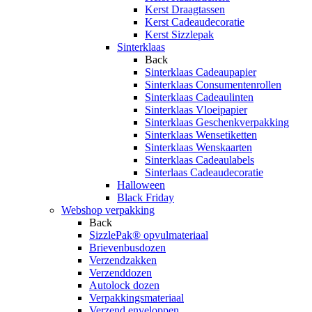
Kerst Draagtassen
Kerst Cadeaudecoratie
Kerst Sizzlepak
Sinterklaas
Back
Sinterklaas Cadeaupapier
Sinterklaas Consumentenrollen
Sinterklaas Cadeaulinten
Sinterklaas Vloeipapier
Sinterklaas Geschenkverpakking
Sinterklaas Wensetiketten
Sinterklaas Wenskaarten
Sinterklaas Cadeaulabels
Sinterlaas Cadeaudecoratie
Halloween
Black Friday
Webshop verpakking
Back
SizzlePak® opvulmateriaal
Brievenbusdozen
Verzendzakken
Verzenddozen
Autolock dozen
Verpakkingsmateriaal
Verzend enveloppen