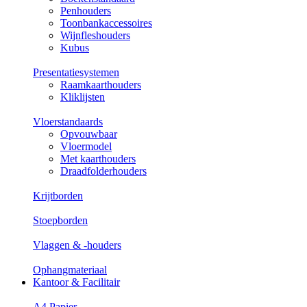
Penhouders
Toonbankaccessoires
Wijnfleshouders
Kubus
Presentatiesystemen
Raamkaarthouders
Kliklijsten
Vloerstandaards
Opvouwbaar
Vloermodel
Met kaarthouders
Draadfolderhouders
Krijtborden
Stoepborden
Vlaggen & -houders
Ophangmateriaal
Kantoor & Facilitair
A4 Papier