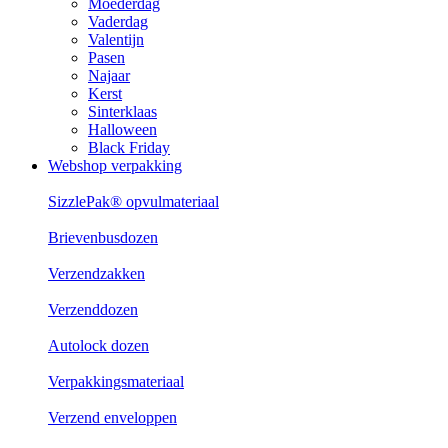
Moederdag
Vaderdag
Valentijn
Pasen
Najaar
Kerst
Sinterklaas
Halloween
Black Friday
Webshop verpakking
SizzlePak® opvulmateriaal
Brievenbusdozen
Verzendzakken
Verzenddozen
Autolock dozen
Verpakkingsmateriaal
Verzend enveloppen