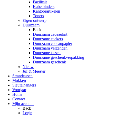
Facilitair
Kabelbinders
Kantoorartikelen
Toners
Eigen ontwerp
Duurzaam
Back
Duurzaam cadeaulint
Duurzame stickers
Duurzaam cadeaupapier
Duurzaam verzenden
Duurzame tassen
Duurzame geschenkverpakking
Duurzaam geschenk
Nieuw
Juf & Meester
Strandtassen
Mokken
Sleutelhangers
Voorjaar
Home
Contact
Mijn account
Back
Login