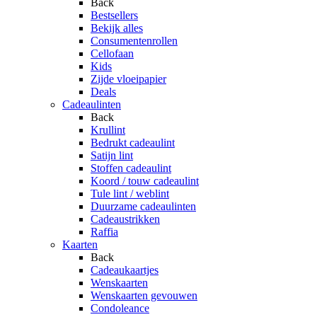
Back
Bestsellers
Bekijk alles
Consumentenrollen
Cellofaan
Kids
Zijde vloeipapier
Deals
Cadeaulinten
Back
Krullint
Bedrukt cadeaulint
Satijn lint
Stoffen cadeaulint
Koord / touw cadeaulint
Tule lint / weblint
Duurzame cadeaulinten
Cadeaustrikken
Raffia
Kaarten
Back
Cadeaukaartjes
Wenskaarten
Wenskaarten gevouwen
Condoleance