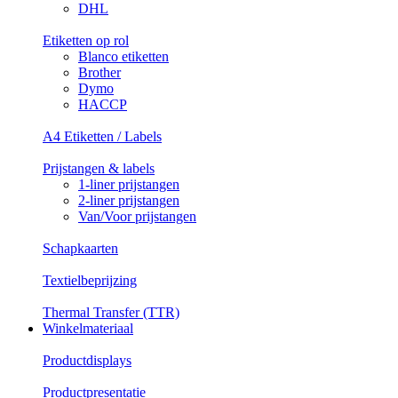
DHL
Etiketten op rol
Blanco etiketten
Brother
Dymo
HACCP
A4 Etiketten / Labels
Prijstangen & labels
1-liner prijstangen
2-liner prijstangen
Van/Voor prijstangen
Schapkaarten
Textielbeprijzing
Thermal Transfer (TTR)
Winkelmateriaal
Productdisplays
Productpresentatie