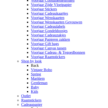
Voorjaar Consumentenrollen
Voorjaar Zijde Vloeipapier
Voorjaar Stickers
Voorjaar Cadeaukaartjes
Voorjaar Wenskaarten
Voorjaar Wenskaarten Gevouwen
Voorjaar Cadeaulabels
Voorjaar Gondeldoosjes
Voorjaar Cadeauzakjes
Voorjaar Papieren zakken
Voorjaar Gift bags
Voorjaar Canvas tassen
Voorjaar Cadeau- & Tegoedbonnen
Voorjaar Raamstickers
Shop by look
Back
Vintage Boho
Spring
Maritiem
Gentleman
Baby
Kids
Outlet
Raamstickers
Cadeaupapier