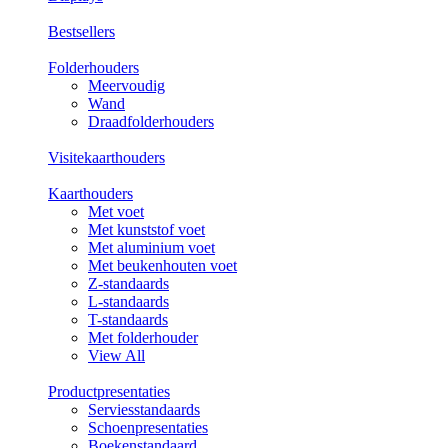
Bestsellers
Folderhouders
Meervoudig
Wand
Draadfolderhouders
Visitekaarthouders
Kaarthouders
Met voet
Met kunststof voet
Met aluminium voet
Met beukenhouten voet
Z-standaards
L-standaards
T-standaards
Met folderhouder
View All
Productpresentaties
Serviesstandaards
Schoenpresentaties
Boekenstandaard