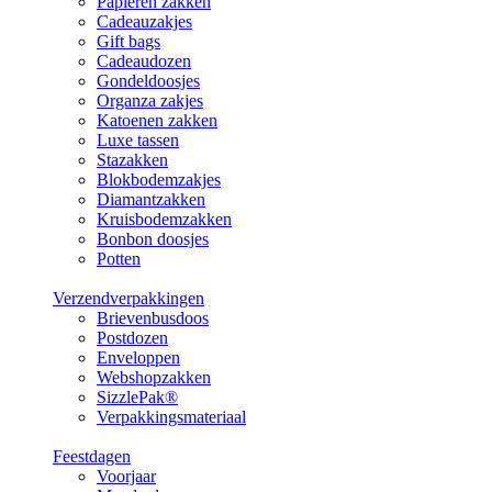
Papieren zakken
Cadeauzakjes
Gift bags
Cadeaudozen
Gondeldoosjes
Organza zakjes
Katoenen zakken
Luxe tassen
Stazakken
Blokbodemzakjes
Diamantzakken
Kruisbodemzakken
Bonbon doosjes
Potten
Verzendverpakkingen
Brievenbusdoos
Postdozen
Enveloppen
Webshopzakken
SizzlePak®
Verpakkingsmateriaal
Feestdagen
Voorjaar