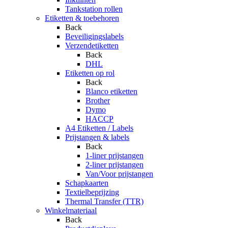
Tankstation rollen
Etiketten & toebehoren
Back
Beveiligingslabels
Verzendetiketten
Back
DHL
Etiketten op rol
Back
Blanco etiketten
Brother
Dymo
HACCP
A4 Etiketten / Labels
Prijstangen & labels
Back
1-liner prijstangen
2-liner prijstangen
Van/Voor prijstangen
Schapkaarten
Textielbeprijzing
Thermal Transfer (TTR)
Winkelmateriaal
Back