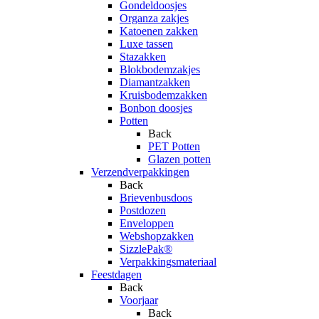
Gondeldoosjes
Organza zakjes
Katoenen zakken
Luxe tassen
Stazakken
Blokbodemzakjes
Diamantzakken
Kruisbodemzakken
Bonbon doosjes
Potten
Back
PET Potten
Glazen potten
Verzendverpakkingen
Back
Brievenbusdoos
Postdozen
Enveloppen
Webshopzakken
SizzlePak®
Verpakkingsmateriaal
Feestdagen
Back
Voorjaar
Back