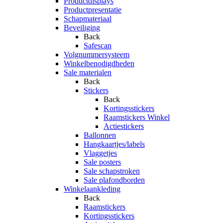
Productdisplays
Productpresentatie
Schapmateriaal
Beveiliging
Back
Safescan
Volgnummersysteem
Winkelbenodigdheden
Sale materialen
Back
Stickers
Back
Kortingsstickers
Raamstickers Winkel
Actiestickers
Ballonnen
Hangkaartjes/labels
Vlaggetjes
Sale posters
Sale schapstroken
Sale plafondborden
Winkelaankleding
Back
Raamstickers
Kortingsstickers