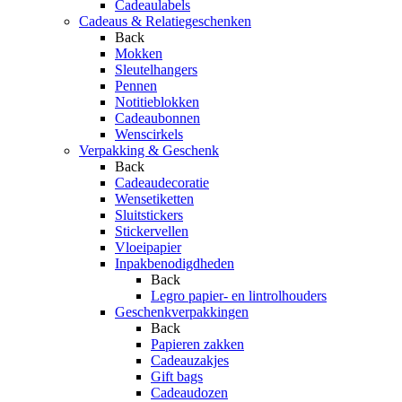
Cadeaulabels
Cadeaus & Relatiegeschenken
Back
Mokken
Sleutelhangers
Pennen
Notitieblokken
Cadeaubonnen
Wenscirkels
Verpakking & Geschenk
Back
Cadeaudecoratie
Wensetiketten
Sluitstickers
Stickervellen
Vloeipapier
Inpakbenodigdheden
Back
Legro papier- en lintrolhouders
Geschenkverpakkingen
Back
Papieren zakken
Cadeauzakjes
Gift bags
Cadeaudozen