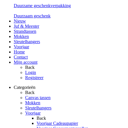
Duurzame geschenkverpakking
Duurzaam geschenk
Nieuw
Juf & Meester
Strandtassen
Mokken
Sleutelhangers
Voorjaar
Home
Contact
Mijn account
Back
Login
Registreer
Categorieën
Back
Canvas tassen
Mokken
Sleutelhangers
Voorjaar
Back
Voorjaar Cadeaupapier