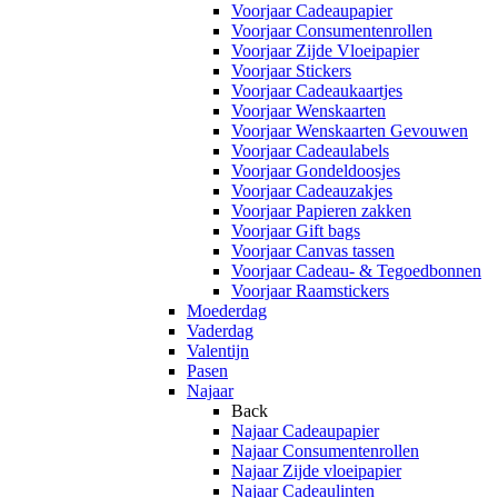
Voorjaar Cadeaupapier
Voorjaar Consumentenrollen
Voorjaar Zijde Vloeipapier
Voorjaar Stickers
Voorjaar Cadeaukaartjes
Voorjaar Wenskaarten
Voorjaar Wenskaarten Gevouwen
Voorjaar Cadeaulabels
Voorjaar Gondeldoosjes
Voorjaar Cadeauzakjes
Voorjaar Papieren zakken
Voorjaar Gift bags
Voorjaar Canvas tassen
Voorjaar Cadeau- & Tegoedbonnen
Voorjaar Raamstickers
Moederdag
Vaderdag
Valentijn
Pasen
Najaar
Back
Najaar Cadeaupapier
Najaar Consumentenrollen
Najaar Zijde vloeipapier
Najaar Cadeaulinten