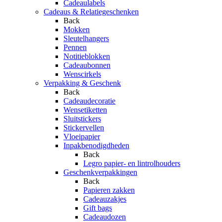
Cadeaulabels
Cadeaus & Relatiegeschenken
Back
Mokken
Sleutelhangers
Pennen
Notitieblokken
Cadeaubonnen
Wenscirkels
Verpakking & Geschenk
Back
Cadeaudecoratie
Wensetiketten
Sluitstickers
Stickervellen
Vloeipapier
Inpakbenodigdheden
Back
Legro papier- en lintrolhouders
Geschenkverpakkingen
Back
Papieren zakken
Cadeauzakjes
Gift bags
Cadeaudozen