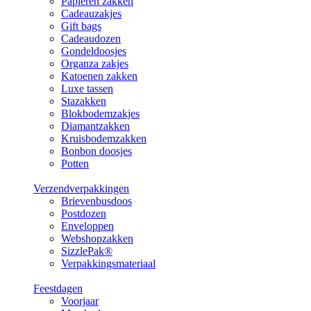
Papieren zakken
Cadeauzakjes
Gift bags
Cadeaudozen
Gondeldoosjes
Organza zakjes
Katoenen zakken
Luxe tassen
Stazakken
Blokbodemzakjes
Diamantzakken
Kruisbodemzakken
Bonbon doosjes
Potten
Verzendverpakkingen
Brievenbusdoos
Postdozen
Enveloppen
Webshopzakken
SizzlePak®
Verpakkingsmateriaal
Feestdagen
Voorjaar