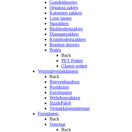
Gondeldoosjes
Organza zakjes
Katoenen zakken
Luxe tassen
Stazakken
Blokbodemzakjes
Diamantzakken
Kruisbodemzakken
Bonbon doosjes
Potten
Back
PET Potten
Glazen potten
Verzendverpakkingen
Back
Brievenbusdoos
Postdozen
Enveloppen
Webshopzakken
SizzlePak®
Verpakkingsmateriaal
Feestdagen
Back
Voorjaar
Back