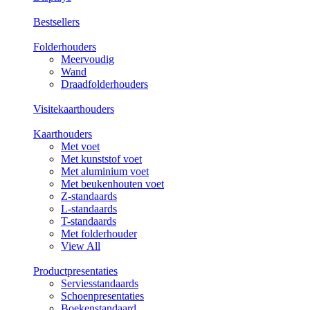
Bestsellers
Folderhouders
Meervoudig
Wand
Draadfolderhouders
Visitekaarthouders
Kaarthouders
Met voet
Met kunststof voet
Met aluminium voet
Met beukenhouten voet
Z-standaards
L-standaards
T-standaards
Met folderhouder
View All
Productpresentaties
Serviesstandaards
Schoenpresentaties
Boekenstandaard