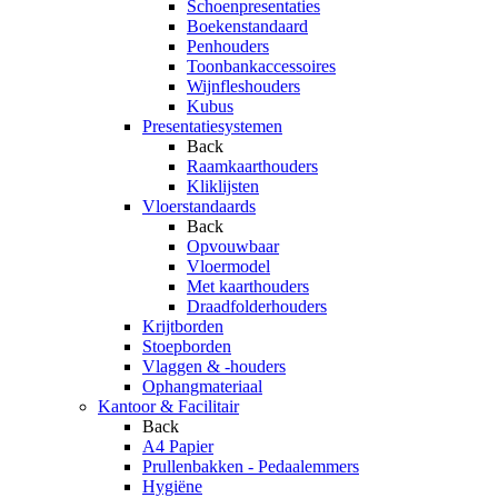
Schoenpresentaties
Boekenstandaard
Penhouders
Toonbankaccessoires
Wijnfleshouders
Kubus
Presentatiesystemen
Back
Raamkaarthouders
Kliklijsten
Vloerstandaards
Back
Opvouwbaar
Vloermodel
Met kaarthouders
Draadfolderhouders
Krijtborden
Stoepborden
Vlaggen & -houders
Ophangmateriaal
Kantoor & Facilitair
Back
A4 Papier
Prullenbakken - Pedaalemmers
Hygiëne