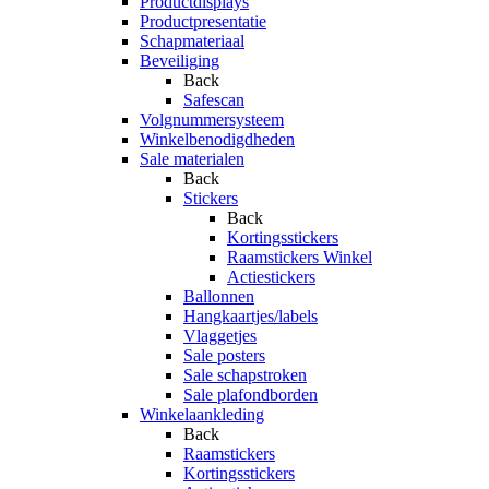
Productdisplays
Productpresentatie
Schapmateriaal
Beveiliging
Back
Safescan
Volgnummersysteem
Winkelbenodigdheden
Sale materialen
Back
Stickers
Back
Kortingsstickers
Raamstickers Winkel
Actiestickers
Ballonnen
Hangkaartjes/labels
Vlaggetjes
Sale posters
Sale schapstroken
Sale plafondborden
Winkelaankleding
Back
Raamstickers
Kortingsstickers