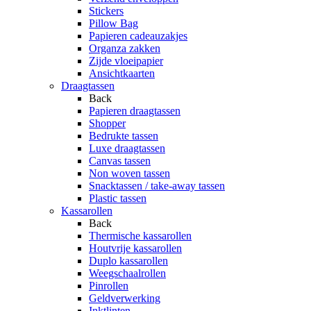
Stickers
Pillow Bag
Papieren cadeauzakjes
Organza zakken
Zijde vloeipapier
Ansichtkaarten
Draagtassen
Back
Papieren draagtassen
Shopper
Bedrukte tassen
Luxe draagtassen
Canvas tassen
Non woven tassen
Snacktassen / take-away tassen
Plastic tassen
Kassarollen
Back
Thermische kassarollen
Houtvrije kassarollen
Duplo kassarollen
Weegschaalrollen
Pinrollen
Geldverwerking
Inktlinten