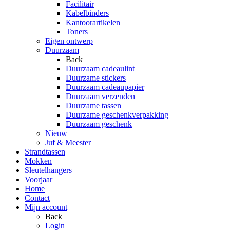
Facilitair
Kabelbinders
Kantoorartikelen
Toners
Eigen ontwerp
Duurzaam
Back
Duurzaam cadeaulint
Duurzame stickers
Duurzaam cadeaupapier
Duurzaam verzenden
Duurzame tassen
Duurzame geschenkverpakking
Duurzaam geschenk
Nieuw
Juf & Meester
Strandtassen
Mokken
Sleutelhangers
Voorjaar
Home
Contact
Mijn account
Back
Login