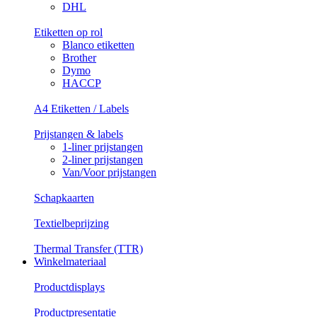
DHL
Etiketten op rol
Blanco etiketten
Brother
Dymo
HACCP
A4 Etiketten / Labels
Prijstangen & labels
1-liner prijstangen
2-liner prijstangen
Van/Voor prijstangen
Schapkaarten
Textielbeprijzing
Thermal Transfer (TTR)
Winkelmateriaal
Productdisplays
Productpresentatie