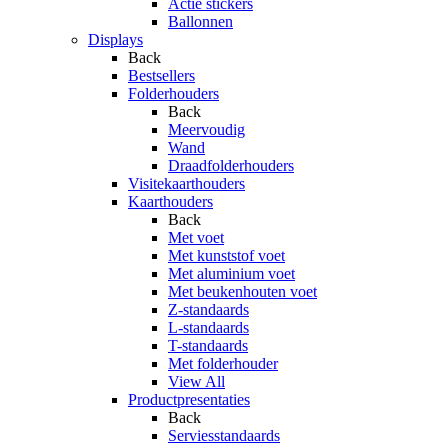
Actie stickers
Ballonnen
Displays
Back
Bestsellers
Folderhouders
Back
Meervoudig
Wand
Draadfolderhouders
Visitekaarthouders
Kaarthouders
Back
Met voet
Met kunststof voet
Met aluminium voet
Met beukenhouten voet
Z-standaards
L-standaards
T-standaards
Met folderhouder
View All
Productpresentaties
Back
Serviesstandaards