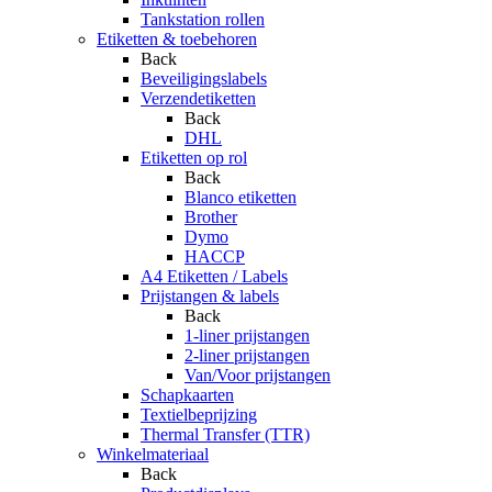
Tankstation rollen
Etiketten & toebehoren
Back
Beveiligingslabels
Verzendetiketten
Back
DHL
Etiketten op rol
Back
Blanco etiketten
Brother
Dymo
HACCP
A4 Etiketten / Labels
Prijstangen & labels
Back
1-liner prijstangen
2-liner prijstangen
Van/Voor prijstangen
Schapkaarten
Textielbeprijzing
Thermal Transfer (TTR)
Winkelmateriaal
Back