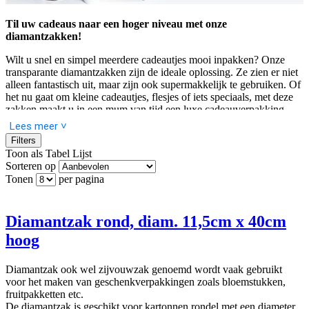
Til uw cadeaus naar een hoger niveau met onze
diamantzakken!
Wilt u snel en simpel meerdere cadeautjes mooi inpakken? Onze
transparante diamantzakken zijn de ideale oplossing. Ze zien er niet
alleen fantastisch uit, maar zijn ook supermakkelijk te gebruiken. Of
het nu gaat om kleine cadeautjes, flesjes of iets speciaals, met deze
zakken maakt u in een mum van tijd een luxe cadeauverpakking.
Geen gedoe met mandjes of aparte wijnzakken meer, gewoon een
Lees meer ˅
elegante oplossing die meteen werkt.
Filters
Toon als
Tabel
Lijst
Wat maakt onze diamantzakken zo handig?
Sorteren op
Tonen
per pagina
Stevig én mooi
: Dankzij de ronde kartonnen bodem blijven
de zakken stevig staan, wat ideaal is voor zwaardere of
meerdere producten. Bovendien kunt u zelf kiezen of u de
Diamantzak rond, diam. 11,5cm x 40cm
bodem in goud of zilver wilt, afhankelijk van wat het beste bij
hoog
uw cadeaus past. Het geeft meteen die extra chique uitstraling
die het net wat specialer maakt.
Simpel en snel in gebruik
: Cadeautjes inpakken hoeft
Diamantzak ook wel zijvouwzak genoemd wordt vaak gebruikt
helemaal niet lastig te zijn. Met deze zakken is het letterlijk
voor het maken van geschenkverpakkingen zoals bloemstukken,
een kwestie van erin schuiven en dichtmaken. Voeg een mooi
fruitpakketten etc.
lint of strik toe, en uw cadeau is klaar om indruk te maken!
De diamantzak is geschikt voor kartonnen rondel met een diameter