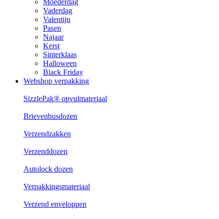
Moederdag
Vaderdag
Valentijn
Pasen
Najaar
Kerst
Sinterklaas
Halloween
Black Friday
Webshop verpakking
SizzlePak® opvulmateriaal
Brievenbusdozen
Verzendzakken
Verzenddozen
Autolock dozen
Verpakkingsmateriaal
Verzend enveloppen