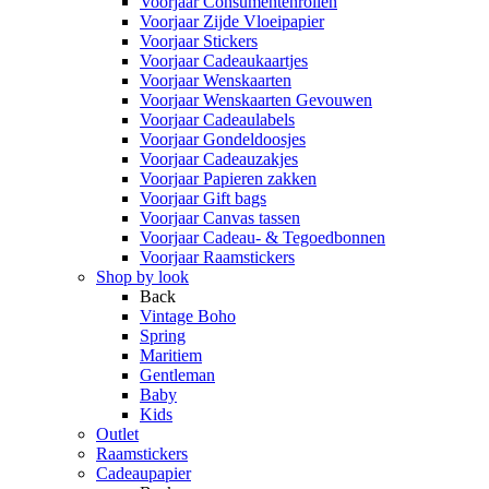
Voorjaar Consumentenrollen
Voorjaar Zijde Vloeipapier
Voorjaar Stickers
Voorjaar Cadeaukaartjes
Voorjaar Wenskaarten
Voorjaar Wenskaarten Gevouwen
Voorjaar Cadeaulabels
Voorjaar Gondeldoosjes
Voorjaar Cadeauzakjes
Voorjaar Papieren zakken
Voorjaar Gift bags
Voorjaar Canvas tassen
Voorjaar Cadeau- & Tegoedbonnen
Voorjaar Raamstickers
Shop by look
Back
Vintage Boho
Spring
Maritiem
Gentleman
Baby
Kids
Outlet
Raamstickers
Cadeaupapier