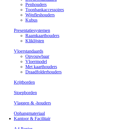
Penhouders
Toonbankaccessoires
Wijnfleshouders
Kubus
Presentatiesystemen
Raamkaarthouders
Kliklijsten
Vloerstandaards
Opvouwbaar
Vloermodel
Met kaarthouders
Draadfolderhouders
Krijtborden
Stoepborden
Vlaggen & -houders
Ophangmateriaal
Kantoor & Facilitair
A4 Papier