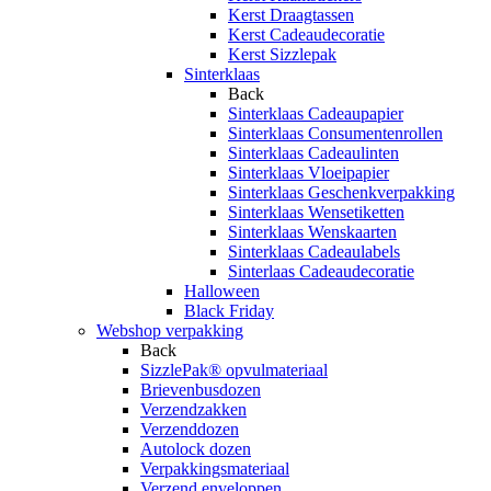
Kerst Draagtassen
Kerst Cadeaudecoratie
Kerst Sizzlepak
Sinterklaas
Back
Sinterklaas Cadeaupapier
Sinterklaas Consumentenrollen
Sinterklaas Cadeaulinten
Sinterklaas Vloeipapier
Sinterklaas Geschenkverpakking
Sinterklaas Wensetiketten
Sinterklaas Wenskaarten
Sinterklaas Cadeaulabels
Sinterlaas Cadeaudecoratie
Halloween
Black Friday
Webshop verpakking
Back
SizzlePak® opvulmateriaal
Brievenbusdozen
Verzendzakken
Verzenddozen
Autolock dozen
Verpakkingsmateriaal
Verzend enveloppen