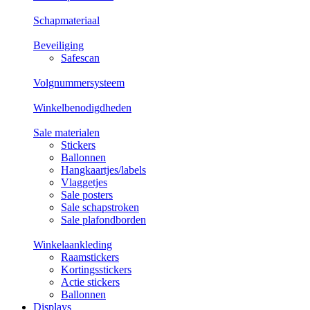
Schapmateriaal
Beveiliging
Safescan
Volgnummersysteem
Winkelbenodigdheden
Sale materialen
Stickers
Ballonnen
Hangkaartjes/labels
Vlaggetjes
Sale posters
Sale schapstroken
Sale plafondborden
Winkelaankleding
Raamstickers
Kortingsstickers
Actie stickers
Ballonnen
Displays