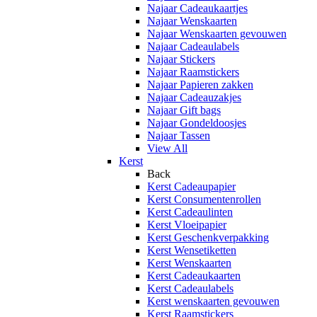
Najaar Cadeaukaartjes
Najaar Wenskaarten
Najaar Wenskaarten gevouwen
Najaar Cadeaulabels
Najaar Stickers
Najaar Raamstickers
Najaar Papieren zakken
Najaar Cadeauzakjes
Najaar Gift bags
Najaar Gondeldoosjes
Najaar Tassen
View All
Kerst
Back
Kerst Cadeaupapier
Kerst Consumentenrollen
Kerst Cadeaulinten
Kerst Vloeipapier
Kerst Geschenkverpakking
Kerst Wensetiketten
Kerst Wenskaarten
Kerst Cadeaukaarten
Kerst Cadeaulabels
Kerst wenskaarten gevouwen
Kerst Raamstickers