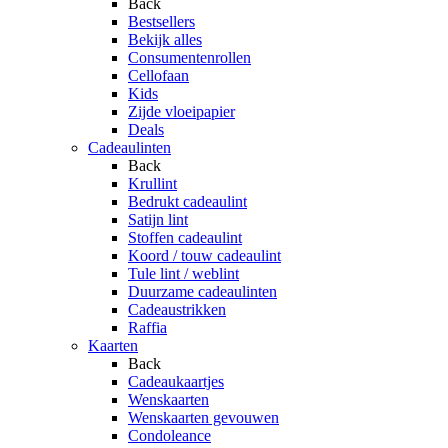
Back
Bestsellers
Bekijk alles
Consumentenrollen
Cellofaan
Kids
Zijde vloeipapier
Deals
Cadeaulinten
Back
Krullint
Bedrukt cadeaulint
Satijn lint
Stoffen cadeaulint
Koord / touw cadeaulint
Tule lint / weblint
Duurzame cadeaulinten
Cadeaustrikken
Raffia
Kaarten
Back
Cadeaukaartjes
Wenskaarten
Wenskaarten gevouwen
Condoleance