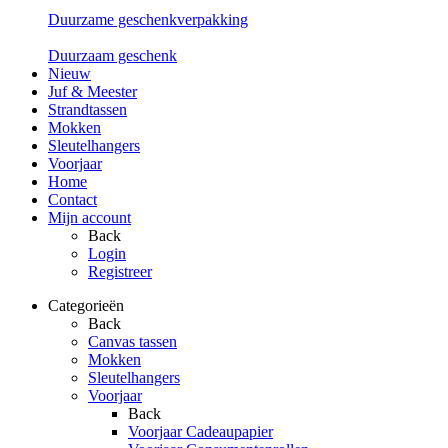
Duurzame geschenkverpakking
Duurzaam geschenk
Nieuw
Juf & Meester
Strandtassen
Mokken
Sleutelhangers
Voorjaar
Home
Contact
Mijn account
Back
Login
Registreer
Categorieën
Back
Canvas tassen
Mokken
Sleutelhangers
Voorjaar
Back
Voorjaar Cadeaupapier