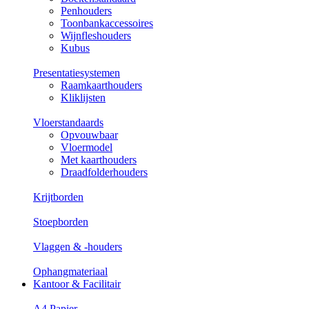
Penhouders
Toonbankaccessoires
Wijnfleshouders
Kubus
Presentatiesystemen
Raamkaarthouders
Kliklijsten
Vloerstandaards
Opvouwbaar
Vloermodel
Met kaarthouders
Draadfolderhouders
Krijtborden
Stoepborden
Vlaggen & -houders
Ophangmateriaal
Kantoor & Facilitair
A4 Papier