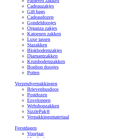
Papieren zakken
Cadeauzakjes
Gift bags
Cadeaudozen
Gondeldoosjes
Organza zakjes
Katoenen zakken
Luxe tassen
Stazakken
Blokbodemzakjes
Diamantzakken
Kruisbodemzakken
Bonbon doosjes
Potten
Verzendverpakkingen
Brievenbusdoos
Postdozen
Enveloppen
Webshopzakken
SizzlePak®
Verpakkingsmateriaal
Feestdagen
Voorjaar