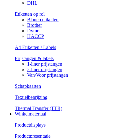
DHL
Etiketten op rol
Blanco etiketten
Brother
Dymo
HACCP
A4 Etiketten / Labels
Prijstangen & labels
1-liner prijstangen
2-liner prijstangen
Van/Voor prijstangen
Schapkaarten
Textielbeprijzing
Thermal Transfer (TTR)
Winkelmateriaal
Productdisplays
Productpresentatie