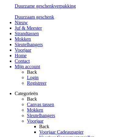
Duurzame geschenkverpakking
Duurzaam geschenk
Nieuw
Juf & Meester
Strandtassen
Mokken
Sleutelhangers
Voorjaar
Home
Contact
Mijn account
Back
Login
Registreer
Categorieën
Back
Canvas tassen
Mokken
Sleutelhangers
Voorjaar
Back
Voorjaar Cadeaupapier