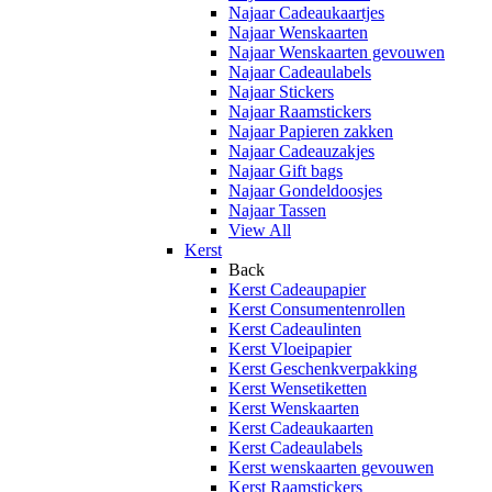
Najaar Cadeaukaartjes
Najaar Wenskaarten
Najaar Wenskaarten gevouwen
Najaar Cadeaulabels
Najaar Stickers
Najaar Raamstickers
Najaar Papieren zakken
Najaar Cadeauzakjes
Najaar Gift bags
Najaar Gondeldoosjes
Najaar Tassen
View All
Kerst
Back
Kerst Cadeaupapier
Kerst Consumentenrollen
Kerst Cadeaulinten
Kerst Vloeipapier
Kerst Geschenkverpakking
Kerst Wensetiketten
Kerst Wenskaarten
Kerst Cadeaukaarten
Kerst Cadeaulabels
Kerst wenskaarten gevouwen
Kerst Raamstickers