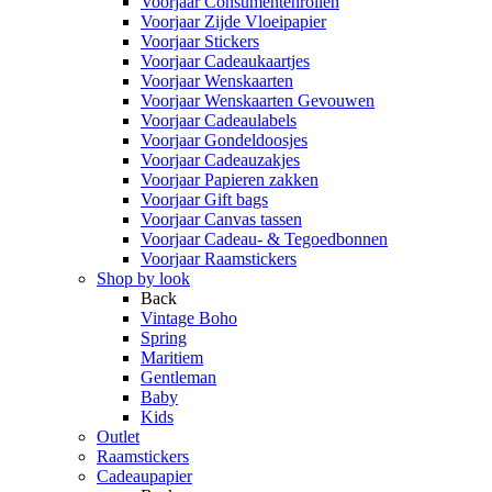
Voorjaar Consumentenrollen
Voorjaar Zijde Vloeipapier
Voorjaar Stickers
Voorjaar Cadeaukaartjes
Voorjaar Wenskaarten
Voorjaar Wenskaarten Gevouwen
Voorjaar Cadeaulabels
Voorjaar Gondeldoosjes
Voorjaar Cadeauzakjes
Voorjaar Papieren zakken
Voorjaar Gift bags
Voorjaar Canvas tassen
Voorjaar Cadeau- & Tegoedbonnen
Voorjaar Raamstickers
Shop by look
Back
Vintage Boho
Spring
Maritiem
Gentleman
Baby
Kids
Outlet
Raamstickers
Cadeaupapier