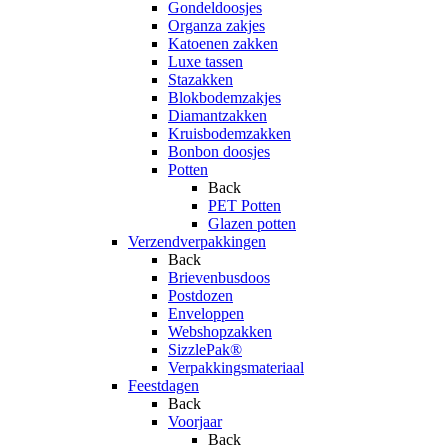
Gondeldoosjes
Organza zakjes
Katoenen zakken
Luxe tassen
Stazakken
Blokbodemzakjes
Diamantzakken
Kruisbodemzakken
Bonbon doosjes
Potten
Back
PET Potten
Glazen potten
Verzendverpakkingen
Back
Brievenbusdoos
Postdozen
Enveloppen
Webshopzakken
SizzlePak®
Verpakkingsmateriaal
Feestdagen
Back
Voorjaar
Back