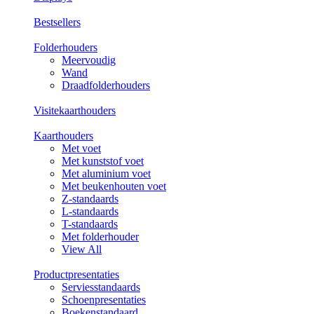
Bestsellers
Folderhouders
Meervoudig
Wand
Draadfolderhouders
Visitekaarthouders
Kaarthouders
Met voet
Met kunststof voet
Met aluminium voet
Met beukenhouten voet
Z-standaards
L-standaards
T-standaards
Met folderhouder
View All
Productpresentaties
Serviesstandaards
Schoenpresentaties
Boekenstandaard