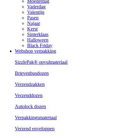
Moederdag
Vaderdag
Valentijn
Pasen
Najaar
Kerst
Sinterklaas
Halloween
Black Friday
Webshop verpakking
SizzlePak® opvulmateriaal
Brievenbusdozen
Verzendzakken
Verzenddozen
Autolock dozen
Verpakkingsmateriaal
Verzend enveloppen