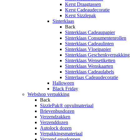
Kerst Draagtassen
Kerst Cadeaudecoratie
Kerst Sizzlepak
Sinterklaas
Back
Sinterklaas Cadeaupapier
Sinterklaas Consumentenrollen
Sinterklaas Cadeaulinten
Sinterklaas Vloeipapier
Sinterklaas Geschenkverpakking
Sinterklaas Wensetiketten
Sinterklaas Wenskaarten
Sinterklaas Cadeaulabels
Sinterlaas Cadeaudecoratie
Halloween
Black Friday
Webshop verpakking
Back
SizzlePak® opvulmateriaal
Brievenbusdozen
Verzendzakken
Verzenddozen
Autolock dozen
Verpakkingsmateriaal
Verzend enveloppen