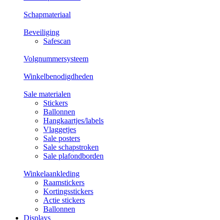
Schapmateriaal
Beveiliging
Safescan
Volgnummersysteem
Winkelbenodigdheden
Sale materialen
Stickers
Ballonnen
Hangkaartjes/labels
Vlaggetjes
Sale posters
Sale schapstroken
Sale plafondborden
Winkelaankleding
Raamstickers
Kortingsstickers
Actie stickers
Ballonnen
Displays