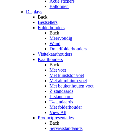
Actie stickers
Ballonnen
Displays
Back
Bestsellers
Folderhouders
Back
Meervoudig
Wand
Draadfolderhouders
Visitekaarthouders
Kaarthouders
Back
Met voet
Met kunststof voet
Met aluminium voet
Met beukenhouten voet
Z-standaards
L-standaards
T-standaards
Met folderhouder
View All
Productpresentaties
Back
Serviesstandaards