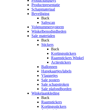
Productdisplays
Productpresentatie
Schapmateriaal
Beveiliging
Back
Safescan
Volgnummersysteem
Winkelbenodigdheden
Sale materialen
Back
Stickers
Back
Kortingsstickers
Raamstickers Winkel
Actiestickers
Ballonnen
Hangkaartjes/labels
Vlaggetjes
Sale posters
Sale schapstroken
Sale plafondborden
Winkelaankleding
Back
Raamstickers
Kortingsstickers