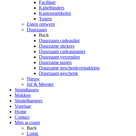
Facilitair
Kabelbinders
Kantoorartikelen
Toners
Eigen ontwerp
Duurzaam
Back
Duurzaam cadeaulint
Duurzame stickers
Duurzaam cadeaupapier
Duurzaam verzenden
Duurzame tassen
Duurzame geschenkverpakking
Duurzaam geschenk
Nieuw
Juf & Meester
Strandtassen
Mokken
Sleutelhangers
Voorjaar
Home
Contact
Mijn account
Back
Login