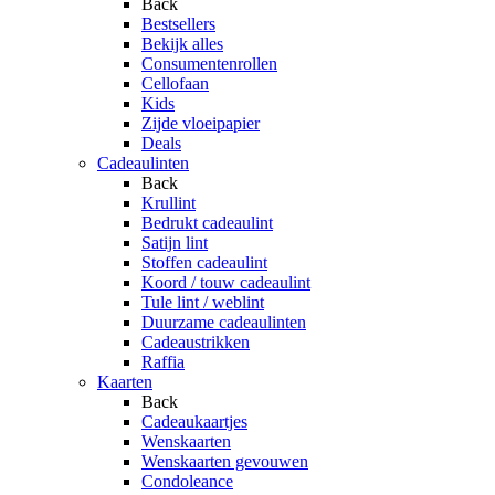
Back
Bestsellers
Bekijk alles
Consumentenrollen
Cellofaan
Kids
Zijde vloeipapier
Deals
Cadeaulinten
Back
Krullint
Bedrukt cadeaulint
Satijn lint
Stoffen cadeaulint
Koord / touw cadeaulint
Tule lint / weblint
Duurzame cadeaulinten
Cadeaustrikken
Raffia
Kaarten
Back
Cadeaukaartjes
Wenskaarten
Wenskaarten gevouwen
Condoleance