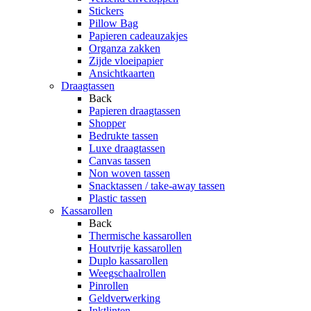
Stickers
Pillow Bag
Papieren cadeauzakjes
Organza zakken
Zijde vloeipapier
Ansichtkaarten
Draagtassen
Back
Papieren draagtassen
Shopper
Bedrukte tassen
Luxe draagtassen
Canvas tassen
Non woven tassen
Snacktassen / take-away tassen
Plastic tassen
Kassarollen
Back
Thermische kassarollen
Houtvrije kassarollen
Duplo kassarollen
Weegschaalrollen
Pinrollen
Geldverwerking
Inktlinten