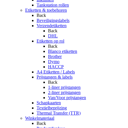
Tankstation rollen
Etiketten & toebehoren
Back
Beveiligingslabels
Verzendetiketten
Back
DHL
Etiketten op rol
Back
Blanco etiketten
Brother
Dymo
HACCP
A4 Etiketten / Labels
Prijstangen & labels
Back
1-liner prijstangen
2-liner prijstangen
Van/Voor prijstangen
Schapkaarten
Textielbeprijzing
Thermal Transfer (TTR)
Winkelmateriaal
Back