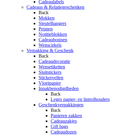
Cadeaulabels
Cadeaus & Relatiegeschenken
Back
Mokken
Sleutelhangers
Pennen
Notitieblokken
Cadeaubonnen
Wenscirkels
Verpakking & Geschenk
Back
Cadeaudecoratie
Wensetiketten
Sluitstickers
Stickervellen
Vloeipapier
Inpakbenodigdheden
Back
Legro papier- en lintrolhouders
Geschenkverpakkingen
Back
Papieren zakken
Cadeauzakjes
Gift bags
Cadeaudozen