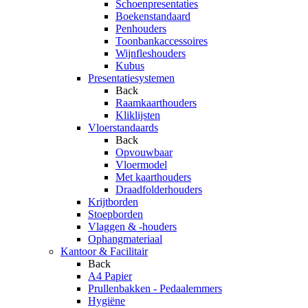
Schoenpresentaties
Boekenstandaard
Penhouders
Toonbankaccessoires
Wijnfleshouders
Kubus
Presentatiesystemen
Back
Raamkaarthouders
Kliklijsten
Vloerstandaards
Back
Opvouwbaar
Vloermodel
Met kaarthouders
Draadfolderhouders
Krijtborden
Stoepborden
Vlaggen & -houders
Ophangmateriaal
Kantoor & Facilitair
Back
A4 Papier
Prullenbakken - Pedaalemmers
Hygiëne