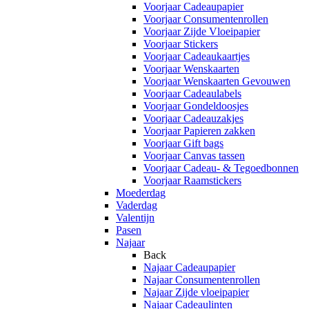
Voorjaar Cadeaupapier
Voorjaar Consumentenrollen
Voorjaar Zijde Vloeipapier
Voorjaar Stickers
Voorjaar Cadeaukaartjes
Voorjaar Wenskaarten
Voorjaar Wenskaarten Gevouwen
Voorjaar Cadeaulabels
Voorjaar Gondeldoosjes
Voorjaar Cadeauzakjes
Voorjaar Papieren zakken
Voorjaar Gift bags
Voorjaar Canvas tassen
Voorjaar Cadeau- & Tegoedbonnen
Voorjaar Raamstickers
Moederdag
Vaderdag
Valentijn
Pasen
Najaar
Back
Najaar Cadeaupapier
Najaar Consumentenrollen
Najaar Zijde vloeipapier
Najaar Cadeaulinten