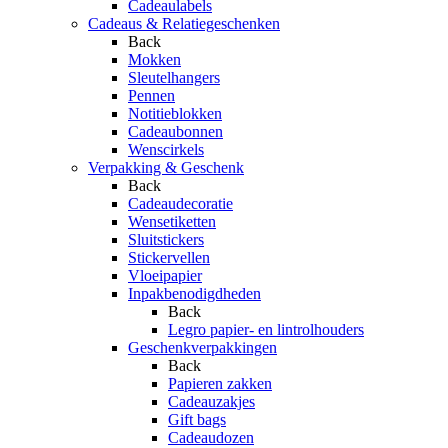
Cadeaulabels
Cadeaus & Relatiegeschenken
Back
Mokken
Sleutelhangers
Pennen
Notitieblokken
Cadeaubonnen
Wenscirkels
Verpakking & Geschenk
Back
Cadeaudecoratie
Wensetiketten
Sluitstickers
Stickervellen
Vloeipapier
Inpakbenodigdheden
Back
Legro papier- en lintrolhouders
Geschenkverpakkingen
Back
Papieren zakken
Cadeauzakjes
Gift bags
Cadeaudozen