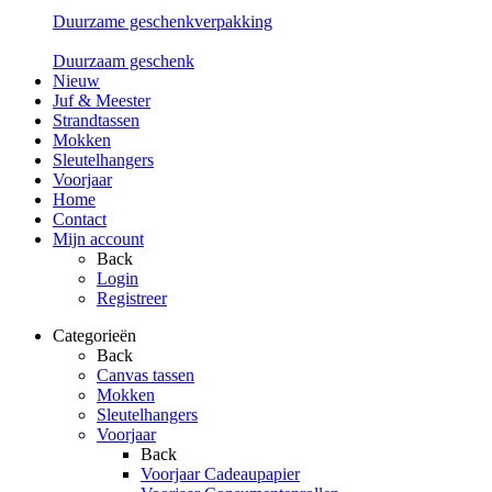
Duurzame geschenkverpakking
Duurzaam geschenk
Nieuw
Juf & Meester
Strandtassen
Mokken
Sleutelhangers
Voorjaar
Home
Contact
Mijn account
Back
Login
Registreer
Categorieën
Back
Canvas tassen
Mokken
Sleutelhangers
Voorjaar
Back
Voorjaar Cadeaupapier