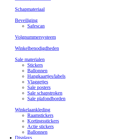
Schapmateriaal
Beveiliging
Safescan
Volgnummersysteem
Winkelbenodigdheden
Sale materialen
Stickers
Ballonnen
Hangkaartjes/labels
Vlaggetjes
Sale posters
Sale schapstroken
Sale plafondborden
Winkelaankleding
Raamstickers
Kortingsstickers
Actie stickers
Ballonnen
Displays