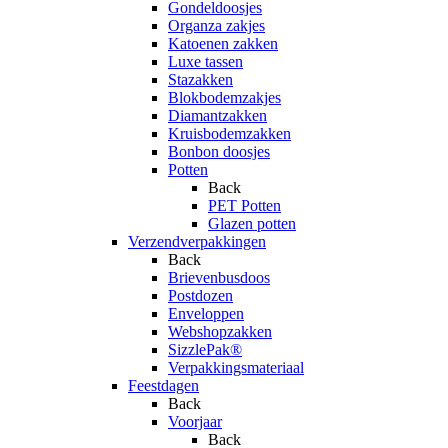
Gondeldoosjes
Organza zakjes
Katoenen zakken
Luxe tassen
Stazakken
Blokbodemzakjes
Diamantzakken
Kruisbodemzakken
Bonbon doosjes
Potten
Back
PET Potten
Glazen potten
Verzendverpakkingen
Back
Brievenbusdoos
Postdozen
Enveloppen
Webshopzakken
SizzlePak®
Verpakkingsmateriaal
Feestdagen
Back
Voorjaar
Back