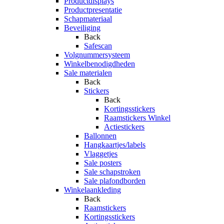
Productdisplays
Productpresentatie
Schapmateriaal
Beveiliging
Back
Safescan
Volgnummersysteem
Winkelbenodigdheden
Sale materialen
Back
Stickers
Back
Kortingsstickers
Raamstickers Winkel
Actiestickers
Ballonnen
Hangkaartjes/labels
Vlaggetjes
Sale posters
Sale schapstroken
Sale plafondborden
Winkelaankleding
Back
Raamstickers
Kortingsstickers