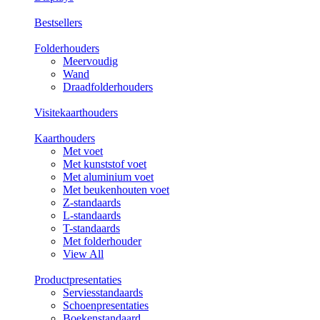
Bestsellers
Folderhouders
Meervoudig
Wand
Draadfolderhouders
Visitekaarthouders
Kaarthouders
Met voet
Met kunststof voet
Met aluminium voet
Met beukenhouten voet
Z-standaards
L-standaards
T-standaards
Met folderhouder
View All
Productpresentaties
Serviesstandaards
Schoenpresentaties
Boekenstandaard