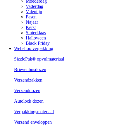
Moederdag
Vaderdag
Valentijn
Pasen
Najaar
Kerst
Sinterklaas
Halloween
Black Friday
Webshop verpakking
SizzlePak® opvulmateriaal
Brievenbusdozen
Verzendzakken
Verzenddozen
Autolock dozen
Verpakkingsmateriaal
Verzend enveloppen