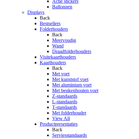
Actie stickers
Ballonnen
Displays
Back
Bestsellers
Folderhouders
Back
Meervoudig
Wand
Draadfolderhouders
Visitekaarthouders
Kaarthouders
Back
Met voet
Met kunststof voet
Met aluminium voet
Met beukenhouten voet
Z-standaards
L-standaards
T-standaards
Met folderhouder
View All
Productpresentaties
Back
Serviesstandaards