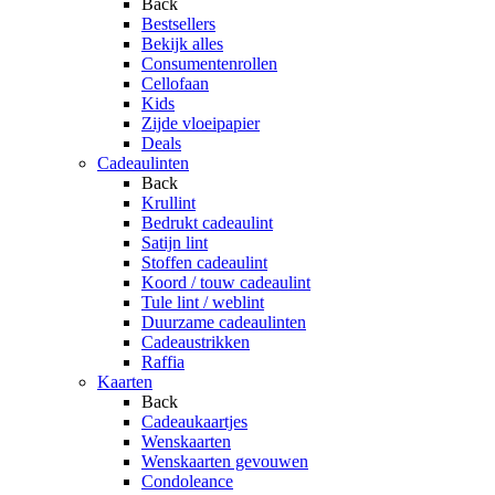
Back
Bestsellers
Bekijk alles
Consumentenrollen
Cellofaan
Kids
Zijde vloeipapier
Deals
Cadeaulinten
Back
Krullint
Bedrukt cadeaulint
Satijn lint
Stoffen cadeaulint
Koord / touw cadeaulint
Tule lint / weblint
Duurzame cadeaulinten
Cadeaustrikken
Raffia
Kaarten
Back
Cadeaukaartjes
Wenskaarten
Wenskaarten gevouwen
Condoleance