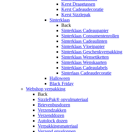
Kerst Draagtassen
Kerst Cadeaudecoratie
Kerst Sizzlepak
Sinterklaas
Back
Sinterklaas Cadeaupapier
Sinterklaas Consumentenrollen
Sinterklaas Cadeaulinten
Sinterklaas Vloeipapier
Sinterklaas Geschenkverpakking
Sinterklaas Wensetiketten
Sinterklaas Wenskaarten
Sinterklaas Cadeaulabels
Sinterlaas Cadeaudecoratie
Halloween
Black Friday
Webshop verpakking
Back
SizzlePak® opvulmateriaal
Brievenbusdozen
Verzendzakken
Verzenddozen
Autolock dozen
Verpakkingsmateriaal
Verzend enveloppen