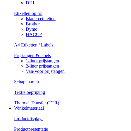
DHL
Etiketten op rol
Blanco etiketten
Brother
Dymo
HACCP
A4 Etiketten / Labels
Prijstangen & labels
1-liner prijstangen
2-liner prijstangen
Van/Voor prijstangen
Schapkaarten
Textielbeprijzing
Thermal Transfer (TTR)
Winkelmateriaal
Productdisplays
Productpresentatie