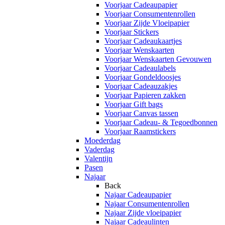
Voorjaar Cadeaupapier
Voorjaar Consumentenrollen
Voorjaar Zijde Vloeipapier
Voorjaar Stickers
Voorjaar Cadeaukaartjes
Voorjaar Wenskaarten
Voorjaar Wenskaarten Gevouwen
Voorjaar Cadeaulabels
Voorjaar Gondeldoosjes
Voorjaar Cadeauzakjes
Voorjaar Papieren zakken
Voorjaar Gift bags
Voorjaar Canvas tassen
Voorjaar Cadeau- & Tegoedbonnen
Voorjaar Raamstickers
Moederdag
Vaderdag
Valentijn
Pasen
Najaar
Back
Najaar Cadeaupapier
Najaar Consumentenrollen
Najaar Zijde vloeipapier
Najaar Cadeaulinten