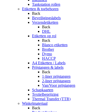
Tankstation rollen
Etiketten & toebehoren
Back
Beveiligingslabels
Verzendetiketten
Back
DHL
Etiketten op rol
Back
Blanco etiketten
Brother
Dymo
HACCP
A4 Etiketten / Labels
Prijstangen & labels
Back
1-liner prijstangen
2-liner prijstangen
Van/Voor prijstangen
Schapkaarten
Textielbeprijzing
Thermal Transfer (TTR)
Winkelmateriaal
Back