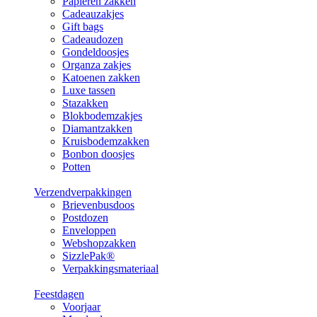
Papieren zakken
Cadeauzakjes
Gift bags
Cadeaudozen
Gondeldoosjes
Organza zakjes
Katoenen zakken
Luxe tassen
Stazakken
Blokbodemzakjes
Diamantzakken
Kruisbodemzakken
Bonbon doosjes
Potten
Verzendverpakkingen
Brievenbusdoos
Postdozen
Enveloppen
Webshopzakken
SizzlePak®
Verpakkingsmateriaal
Feestdagen
Voorjaar