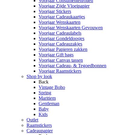
Voorjaar Consumentenrollen
Voorjaar Zijde Vloeipapier
Voorjaar Stickers
Voorjaar Cadeaukaartjes
Voorjaar Wenskaarten
Voorjaar Wenskaarten Gevouwen
Voorjaar Cadeaulabels
Voorjaar Gondeldoosjes
Voorjaar Cadeauzakjes
Voorjaar Papieren zakken
Voorjaar Gift bags
Voorjaar Canvas tassen
Voorjaar Cadeau- & Tegoedbonnen
Voorjaar Raamstickers
Shop by look
Back
Vintage Boho
Spring
Maritiem
Gentleman
Baby
Kids
Outlet
Raamstickers
Cadeaupapier