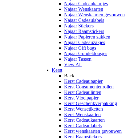
Najaar Cadeaukaartjes
Najaar Wenskaarten
Najaar Wenskaarten gevouwen
Najaar Cadeaulabels
Najaar Stickers
Najaar Raamstickers
Najaar Papieren zakken
Najaar Cadeauzakjes
Najaar Gift bags
Najaar Gondeldoosjes
Najaar Tassen
View All
Kerst
Back
Kerst Cadeaupapier
Kerst Consumentenrollen
Kerst Cadeaulinten
Kerst Vloeipapier
Kerst Geschenkverpakking
Kerst Wensetiketten
Kerst Wenskaarten
Kerst Cadeaukaarten
Kerst Cadeaulabels
Kerst wenskaarten gevouwen
Kerst Raamstickers