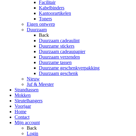
Facilitair
Kabelbinders
Kantoorartikelen
Toners
Eigen ontwerp
Duurzaam
Back
Duurzaam cadeaulint
Duurzame stickers
Duurzaam cadeaupapier
Duurzaam verzenden
Duurzame tassen
Duurzame geschenkverpakking
Duurzaam geschenk
Nieuw
Juf & Meester
Strandtassen
Mokken
Sleutelhangers
Voorjaar
Home
Contact
Mijn account
Back
Login