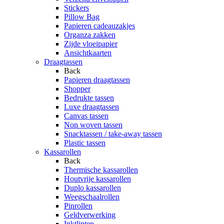
Stickers
Pillow Bag
Papieren cadeauzakjes
Organza zakken
Zijde vloeipapier
Ansichtkaarten
Draagtassen
Back
Papieren draagtassen
Shopper
Bedrukte tassen
Luxe draagtassen
Canvas tassen
Non woven tassen
Snacktassen / take-away tassen
Plastic tassen
Kassarollen
Back
Thermische kassarollen
Houtvrije kassarollen
Duplo kassarollen
Weegschaalrollen
Pinrollen
Geldverwerking
Inktlinten