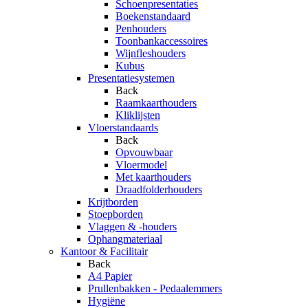
Schoenpresentaties
Boekenstandaard
Penhouders
Toonbankaccessoires
Wijnfleshouders
Kubus
Presentatiesystemen
Back
Raamkaarthouders
Kliklijsten
Vloerstandaards
Back
Opvouwbaar
Vloermodel
Met kaarthouders
Draadfolderhouders
Krijtborden
Stoepborden
Vlaggen & -houders
Ophangmateriaal
Kantoor & Facilitair
Back
A4 Papier
Prullenbakken - Pedaalemmers
Hygiëne