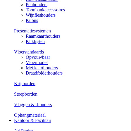
Penhouders
Toonbankaccessoires
Wijnfleshouders
Kubus
Presentatiesystemen
Raamkaarthouders
Kliklijsten
Vloerstandaards
Opvouwbaar
Vloermodel
Met kaarthouders
Draadfolderhouders
Krijtborden
Stoepborden
Vlaggen & -houders
Ophangmateriaal
Kantoor & Facilitair
A4 Papier