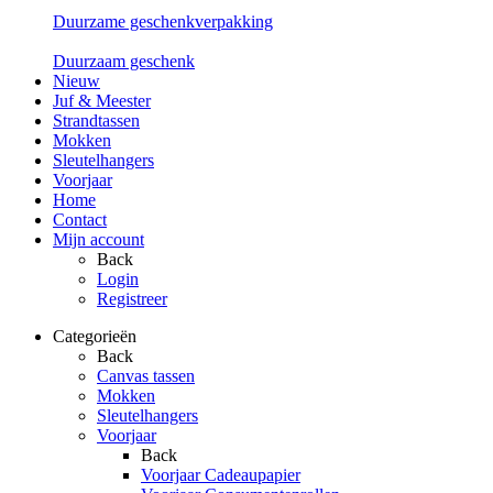
Duurzame geschenkverpakking
Duurzaam geschenk
Nieuw
Juf & Meester
Strandtassen
Mokken
Sleutelhangers
Voorjaar
Home
Contact
Mijn account
Back
Login
Registreer
Categorieën
Back
Canvas tassen
Mokken
Sleutelhangers
Voorjaar
Back
Voorjaar Cadeaupapier