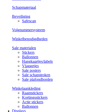
Schapmateriaal
Beveiliging
Safescan
Volgnummersysteem
Winkelbenodigdheden
Sale materialen
Stickers
Ballonnen
Hangkaartjes/labels
Vlaggetjes
Sale posters
Sale schapstroken
Sale plafondborden
Winkelaankleding
Raamstickers
Kortingsstickers
Actie stickers
Ballonnen
Displays