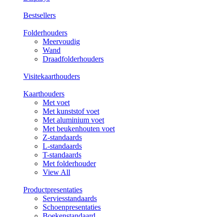
Bestsellers
Folderhouders
Meervoudig
Wand
Draadfolderhouders
Visitekaarthouders
Kaarthouders
Met voet
Met kunststof voet
Met aluminium voet
Met beukenhouten voet
Z-standaards
L-standaards
T-standaards
Met folderhouder
View All
Productpresentaties
Serviesstandaards
Schoenpresentaties
Boekenstandaard