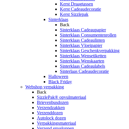
Kerst Draagtassen
Kerst Cadeaudecoratie
Kerst Sizzlepak
Sinterklaas
Back
Sinterklaas Cadeaupapier
Sinterklaas Consumentenrollen
Sinterklaas Cadeaulinten
Sinterklaas Vloeipapier
Sinterklaas Geschenkverpakking
Sinterklaas Wensetiketten
Sinterklaas Wenskaarten
Sinterklaas Cadeaulabels
Sinterlaas Cadeaudecoratie
Halloween
Black Friday
Webshop verpakking
Back
SizzlePak® opvulmateriaal
Brievenbusdozen
Verzendzakken
Verzenddozen
Autolock dozen
Verpakkingsmateriaal
Verzend enveloppen