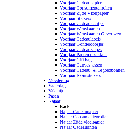
Voorjaar Cadeaupapier
Voorjaar Consumentenrollen
Voorjaar Zijde Vloeipapier
Voorjaar Stickers
Voorjaar Cadeaukaartjes
Voorjaar Wenskaarten
Voorjaar Wenskaarten Gevouwen
Voorjaar Cadeaulabels
Voorjaar Gondeldoosjes
Voorjaar Cadeauzakjes
Voorjaar Papieren zakken
Voorjaar Gift bags
Voorjaar Canvas tassen
Voorjaar Cadeau- & Tegoedbonnen
Voorjaar Raamstickers
Moederdag
Vaderdag
Valentijn
Pasen
Najaar
Back
Najaar Cadeaupapier
Najaar Consumentenrollen
Najaar Zijde vloeipapier
Najaar Cadeaulinten