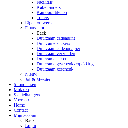
Facilitair
Kabelbinders
Kantoorartikelen
Toners
Eigen ontwerp
Duurzaam
Back
Duurzaam cadeaulint
Duurzame stickers
Duurzaam cadeaupapier
Duurzaam verzenden
Duurzame tassen
Duurzame geschenkverpakking
Duurzaam geschenk
Nieuw
Juf & Meester
Strandtassen
Mokken
Sleutelhangers
Voorjaar
Home
Contact
Mijn account
Back
Login