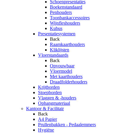
Schoenpresentaties
Boekenstandaard
Penhouders
Toonbankaccessoires
Wijnfleshouders
Kubus
Presentatiesystemen
Back
Raamkaarthouders
Kliklijsten
Vloerstandaards
Back
Opvouwbaar
Vloermodel
Met kaarthouders
Draadfolderhouders
Krijtborden
Stoepborden
Vlaggen & -houders
Ophangmateriaal
Kantoor & Facilitair
Back
A4 Papier
Prullenbakken - Pedaalemmers
Hygiëne