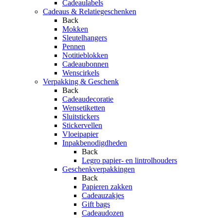
Cadeaulabels
Cadeaus & Relatiegeschenken
Back
Mokken
Sleutelhangers
Pennen
Notitieblokken
Cadeaubonnen
Wenscirkels
Verpakking & Geschenk
Back
Cadeaudecoratie
Wensetiketten
Sluitstickers
Stickervellen
Vloeipapier
Inpakbenodigdheden
Back
Legro papier- en lintrolhouders
Geschenkverpakkingen
Back
Papieren zakken
Cadeauzakjes
Gift bags
Cadeaudozen