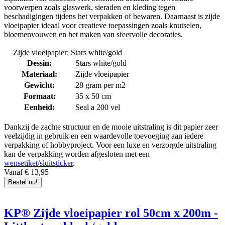
voorwerpen zoals glaswerk, sieraden en kleding tegen
beschadigingen tijdens het verpakken of bewaren. Daarnaast is zijde
vloeipapier ideaal voor creatieve toepassingen zoals knutselen,
bloemenvouwen en het maken van sfeervolle decoraties.
Zijde vloeipapier: Stars white/gold
Dessin:
Stars white/gold
Materiaal:
Zijde vloeipapier
Gewicht:
28 gram per m2
Formaat:
35 x 50 cm
Eenheid:
Seal a 200 vel
Dankzij de zachte structuur en de mooie uitstraling is dit papier zeer
veelzijdig in gebruik en een waardevolle toevoeging aan iedere
verpakking of hobbyproject. Voor een luxe en verzorgde uitstraling
kan de verpakking worden afgesloten met een
wensetiket/sluitsticker
.
Vanaf € 13,95
Bestel nu!
KP® Zijde vloeipapier rol 50cm x 200m -