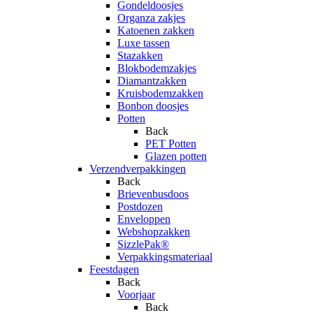
Gondeldoosjes
Organza zakjes
Katoenen zakken
Luxe tassen
Stazakken
Blokbodemzakjes
Diamantzakken
Kruisbodemzakken
Bonbon doosjes
Potten
Back
PET Potten
Glazen potten
Verzendverpakkingen
Back
Brievenbusdoos
Postdozen
Enveloppen
Webshopzakken
SizzlePak®
Verpakkingsmateriaal
Feestdagen
Back
Voorjaar
Back