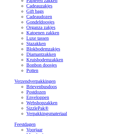
Papieren zakken
Cadeauzakjes
Gift bags
Cadeaudozen
Gondeldoosjes
Organza zakjes
Katoenen zakken
Luxe tassen
Stazakken
Blokbodemzakjes
Diamantzakken
Kruisbodemzakken
Bonbon doosjes
Potten
Verzendverpakkingen
Brievenbusdoos
Postdozen
Enveloppen
Webshopzakken
SizzlePak®
Verpakkingsmateriaal
Feestdagen
Voorjaar