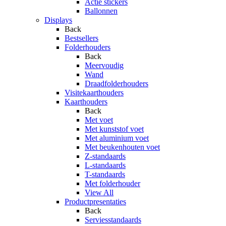
Actie stickers
Ballonnen
Displays
Back
Bestsellers
Folderhouders
Back
Meervoudig
Wand
Draadfolderhouders
Visitekaarthouders
Kaarthouders
Back
Met voet
Met kunststof voet
Met aluminium voet
Met beukenhouten voet
Z-standaards
L-standaards
T-standaards
Met folderhouder
View All
Productpresentaties
Back
Serviesstandaards