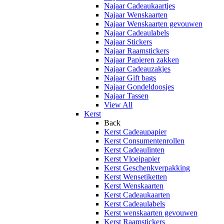
Najaar Cadeaukaartjes
Najaar Wenskaarten
Najaar Wenskaarten gevouwen
Najaar Cadeaulabels
Najaar Stickers
Najaar Raamstickers
Najaar Papieren zakken
Najaar Cadeauzakjes
Najaar Gift bags
Najaar Gondeldoosjes
Najaar Tassen
View All
Kerst
Back
Kerst Cadeaupapier
Kerst Consumentenrollen
Kerst Cadeaulinten
Kerst Vloeipapier
Kerst Geschenkverpakking
Kerst Wensetiketten
Kerst Wenskaarten
Kerst Cadeaukaarten
Kerst Cadeaulabels
Kerst wenskaarten gevouwen
Kerst Raamstickers