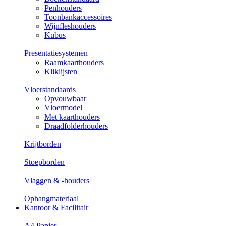
Penhouders
Toonbankaccessoires
Wijnfleshouders
Kubus
Presentatiesystemen
Raamkaarthouders
Kliklijsten
Vloerstandaards
Opvouwbaar
Vloermodel
Met kaarthouders
Draadfolderhouders
Krijtborden
Stoepborden
Vlaggen & -houders
Ophangmateriaal
Kantoor & Facilitair
A4 Papier