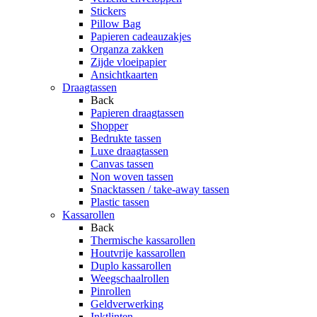
Stickers
Pillow Bag
Papieren cadeauzakjes
Organza zakken
Zijde vloeipapier
Ansichtkaarten
Draagtassen
Back
Papieren draagtassen
Shopper
Bedrukte tassen
Luxe draagtassen
Canvas tassen
Non woven tassen
Snacktassen / take-away tassen
Plastic tassen
Kassarollen
Back
Thermische kassarollen
Houtvrije kassarollen
Duplo kassarollen
Weegschaalrollen
Pinrollen
Geldverwerking
Inktlinten