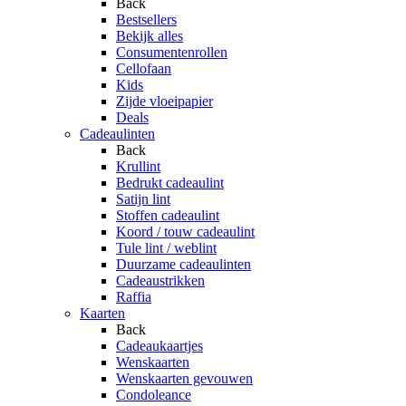
Back
Bestsellers
Bekijk alles
Consumentenrollen
Cellofaan
Kids
Zijde vloeipapier
Deals
Cadeaulinten
Back
Krullint
Bedrukt cadeaulint
Satijn lint
Stoffen cadeaulint
Koord / touw cadeaulint
Tule lint / weblint
Duurzame cadeaulinten
Cadeaustrikken
Raffia
Kaarten
Back
Cadeaukaartjes
Wenskaarten
Wenskaarten gevouwen
Condoleance