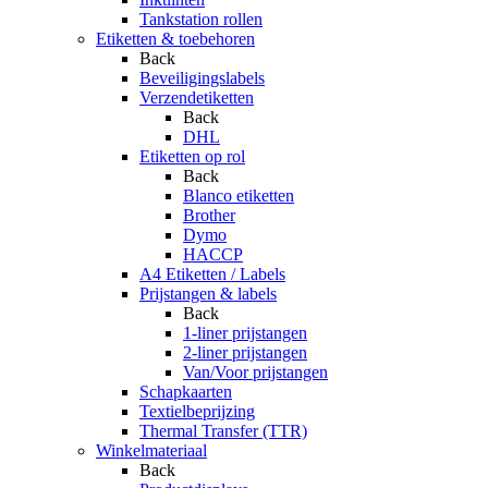
Tankstation rollen
Etiketten & toebehoren
Back
Beveiligingslabels
Verzendetiketten
Back
DHL
Etiketten op rol
Back
Blanco etiketten
Brother
Dymo
HACCP
A4 Etiketten / Labels
Prijstangen & labels
Back
1-liner prijstangen
2-liner prijstangen
Van/Voor prijstangen
Schapkaarten
Textielbeprijzing
Thermal Transfer (TTR)
Winkelmateriaal
Back