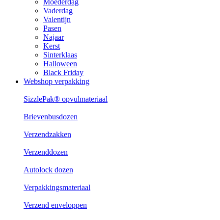
Moederdag
Vaderdag
Valentijn
Pasen
Najaar
Kerst
Sinterklaas
Halloween
Black Friday
Webshop verpakking
SizzlePak® opvulmateriaal
Brievenbusdozen
Verzendzakken
Verzenddozen
Autolock dozen
Verpakkingsmateriaal
Verzend enveloppen