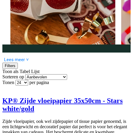
Lees meer ˅
Filters
Toon als
Tabel
Lijst
Sorteren op
Tonen
per pagina
Bedrukt zijde vloeipapier met Kerst dessin. Stevig en kleurvast zijde
papier, ideaal voor het extra leuk verpakken van uw geschenk in
bijvoorbeeld een geschenkverpakking of om het product extra te
beschermen tijdens uw
verzending
.
KP® Zijde vloeipapier 35x50cm - Stars
white/gold
Door de speciale coating is het vloeipapier kleurvast en geeft dus
niet af. Ideaal voor het verpakken van kleding of accessoires. Sluit
uw vloeipapier verpakking op luxe wijze door
Zijde vloeipapier, ook wel zijdepapier of tissue papier genoemd, is
een
wensetiket/sluitsticker
te gebruiken! Zijde vloeipapier wordt
een lichtgewicht en decoratief papier dat perfect is voor het elegant
daarnaast vaak samen gekocht met
draagtassen
of
verzenddozen
.
inpakken van cadeaus. Het beschermt delicate en kwetsbare