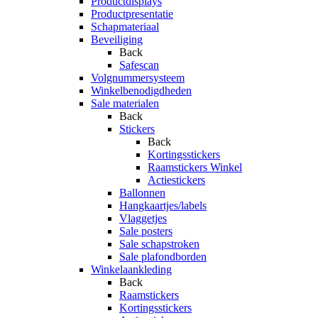
Productdisplays
Productpresentatie
Schapmateriaal
Beveiliging
Back
Safescan
Volgnummersysteem
Winkelbenodigdheden
Sale materialen
Back
Stickers
Back
Kortingsstickers
Raamstickers Winkel
Actiestickers
Ballonnen
Hangkaartjes/labels
Vlaggetjes
Sale posters
Sale schapstroken
Sale plafondborden
Winkelaankleding
Back
Raamstickers
Kortingsstickers