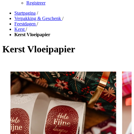
Registreer
Startpagina
/
Verpakking & Geschenk
/
Feestdagen
/
Kerst
/
Kerst Vloeipapier
Kerst Vloeipapier