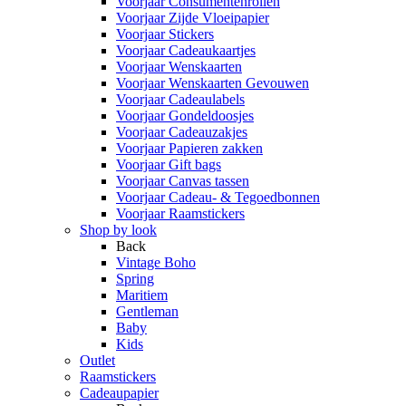
Voorjaar Consumentenrollen
Voorjaar Zijde Vloeipapier
Voorjaar Stickers
Voorjaar Cadeaukaartjes
Voorjaar Wenskaarten
Voorjaar Wenskaarten Gevouwen
Voorjaar Cadeaulabels
Voorjaar Gondeldoosjes
Voorjaar Cadeauzakjes
Voorjaar Papieren zakken
Voorjaar Gift bags
Voorjaar Canvas tassen
Voorjaar Cadeau- & Tegoedbonnen
Voorjaar Raamstickers
Shop by look
Back
Vintage Boho
Spring
Maritiem
Gentleman
Baby
Kids
Outlet
Raamstickers
Cadeaupapier