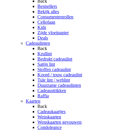
Back
Bestsellers
Bekijk alles
Consumentenrollen
Cellofaan
Kids
Zijde vloeipapier
Deals
Cadeaulinten
Back
Krullint
Bedrukt cadeaulint
Satijn lint
Stoffen cadeaulint
Koord / touw cadeaulint
Tule lint / weblint
Duurzame cadeaulinten
Cadeaustrikken
Raffia
Kaarten
Back
Cadeaukaartjes
Wenskaarten
Wenskaarten gevouwen
Condoleance