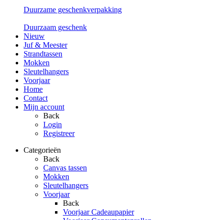
Duurzame geschenkverpakking
Duurzaam geschenk
Nieuw
Juf & Meester
Strandtassen
Mokken
Sleutelhangers
Voorjaar
Home
Contact
Mijn account
Back
Login
Registreer
Categorieën
Back
Canvas tassen
Mokken
Sleutelhangers
Voorjaar
Back
Voorjaar Cadeaupapier