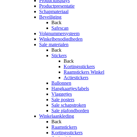
Productdisplays
Productpresentatie
Schapmateriaal
Beveiliging
Back
Safescan
Volgnummersysteem
Winkelbenodigdheden
Sale materialen
Back
Stickers
Back
Kortingsstickers
Raamstickers Winkel
Actiestickers
Ballonnen
Hangkaartjes/labels
Vlaggetjes
Sale posters
Sale schapstroken
Sale plafondborden
Winkelaankleding
Back
Raamstickers
Kortingsstickers