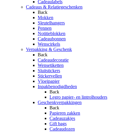
Cadeaulabels
Cadeaus & Relatiegeschenken
Back
Mokken
Sleutelhangers
Pennen
Notitieblokken
Cadeaubonnen
Wenscirkels
Verpakking & Geschenk
Back
Cadeaudecoratie
Wensetiketten
Sluitstickers
Stickervellen
Vloeipapier
Inpakbenodigdheden
Back
Legro papier- en lintrolhouders
Geschenkverpakkingen
Back
Papieren zakken
Cadeauzakjes
Gift bags
Cadeaudozen