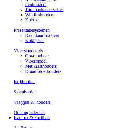
Penhouders
Toonbankaccessoires
Wijnfleshouders
Kubus
Presentatiesystemen
Raamkaarthouders
Kliklijsten
Vloerstandaards
Opvouwbaar
Vloermodel
Met kaarthouders
Draadfolderhouders
Krijtborden
Stoepborden
Vlaggen & -houders
Ophangmateriaal
Kantoor & Facilitair
A4 Papier