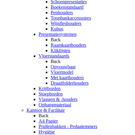
Schoenpresentaties
Boekenstandaard
Penhouders
Toonbankaccessoires
Wijnfleshouders
Kubus
Presentatiesystemen
Back
Raamkaarthouders
Kliklijsten
Vloerstandaards
Back
Opvouwbaar
Vloermodel
Met kaarthouders
Draadfolderhouders
Krijtborden
Stoepborden
Vlaggen & -houders
Ophangmateriaal
Kantoor & Facilitair
Back
A4 Papier
Prullenbakken - Pedaalemmers
Hygiëne