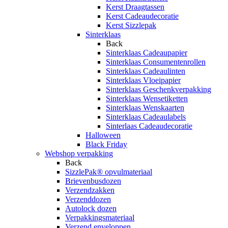
Kerst Draagtassen
Kerst Cadeaudecoratie
Kerst Sizzlepak
Sinterklaas
Back
Sinterklaas Cadeaupapier
Sinterklaas Consumentenrollen
Sinterklaas Cadeaulinten
Sinterklaas Vloeipapier
Sinterklaas Geschenkverpakking
Sinterklaas Wensetiketten
Sinterklaas Wenskaarten
Sinterklaas Cadeaulabels
Sinterlaas Cadeaudecoratie
Halloween
Black Friday
Webshop verpakking
Back
SizzlePak® opvulmateriaal
Brievenbusdozen
Verzendzakken
Verzenddozen
Autolock dozen
Verpakkingsmateriaal
Verzend enveloppen