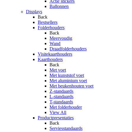
Actie stickers
Ballonnen
Displays
Back
Bestsellers
Folderhouders
Back
Meervoudig
Wand
Draadfolderhouders
Visitekaarthouders
Kaarthouders
Back
Met voet
Met kunststof voet
Met aluminium voet
Met beukenhouten voet
Z-standaards
L-standaards
T-standaards
Met folderhouder
View All
Productpresentaties
Back
Serviesstandaards