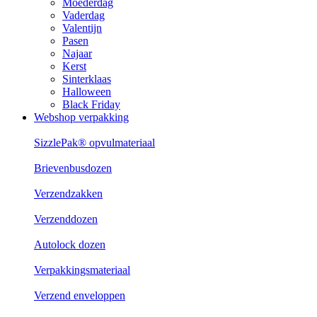
Moederdag
Vaderdag
Valentijn
Pasen
Najaar
Kerst
Sinterklaas
Halloween
Black Friday
Webshop verpakking
SizzlePak® opvulmateriaal
Brievenbusdozen
Verzendzakken
Verzenddozen
Autolock dozen
Verpakkingsmateriaal
Verzend enveloppen