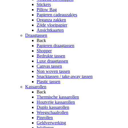
Stickers
Pillow Bag
Papieren cadeauzakjes
Organza zakken
Zijde vloeipapier
Ansichtkaarten
Draagtassen
Back
Papieren draagtassen
Shopper
Bedrukte tassen
Luxe draagtassen
Canvas tassen
Non woven tassen
Snacktassen / take-away tassen
Plastic tassen
Kassarollen
Back
Thermische kassarollen
Houtvrije kassarollen
Duplo kassarollen
Weegschaalrollen
Pinrollen
Geldverwerking
Inktlinten