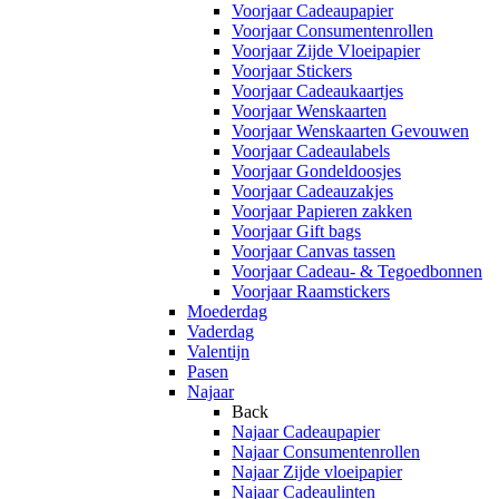
Voorjaar Cadeaupapier
Voorjaar Consumentenrollen
Voorjaar Zijde Vloeipapier
Voorjaar Stickers
Voorjaar Cadeaukaartjes
Voorjaar Wenskaarten
Voorjaar Wenskaarten Gevouwen
Voorjaar Cadeaulabels
Voorjaar Gondeldoosjes
Voorjaar Cadeauzakjes
Voorjaar Papieren zakken
Voorjaar Gift bags
Voorjaar Canvas tassen
Voorjaar Cadeau- & Tegoedbonnen
Voorjaar Raamstickers
Moederdag
Vaderdag
Valentijn
Pasen
Najaar
Back
Najaar Cadeaupapier
Najaar Consumentenrollen
Najaar Zijde vloeipapier
Najaar Cadeaulinten