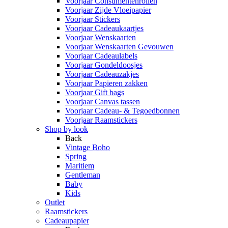
Voorjaar Consumentenrollen
Voorjaar Zijde Vloeipapier
Voorjaar Stickers
Voorjaar Cadeaukaartjes
Voorjaar Wenskaarten
Voorjaar Wenskaarten Gevouwen
Voorjaar Cadeaulabels
Voorjaar Gondeldoosjes
Voorjaar Cadeauzakjes
Voorjaar Papieren zakken
Voorjaar Gift bags
Voorjaar Canvas tassen
Voorjaar Cadeau- & Tegoedbonnen
Voorjaar Raamstickers
Shop by look
Back
Vintage Boho
Spring
Maritiem
Gentleman
Baby
Kids
Outlet
Raamstickers
Cadeaupapier