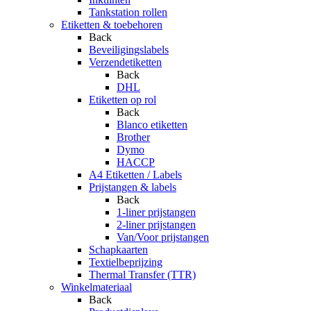
Tankstation rollen
Etiketten & toebehoren
Back
Beveiligingslabels
Verzendetiketten
Back
DHL
Etiketten op rol
Back
Blanco etiketten
Brother
Dymo
HACCP
A4 Etiketten / Labels
Prijstangen & labels
Back
1-liner prijstangen
2-liner prijstangen
Van/Voor prijstangen
Schapkaarten
Textielbeprijzing
Thermal Transfer (TTR)
Winkelmateriaal
Back