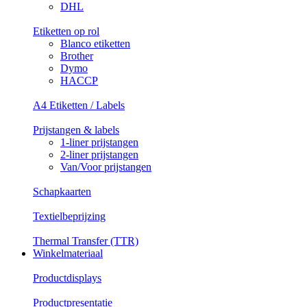
DHL
Etiketten op rol
Blanco etiketten
Brother
Dymo
HACCP
A4 Etiketten / Labels
Prijstangen & labels
1-liner prijstangen
2-liner prijstangen
Van/Voor prijstangen
Schapkaarten
Textielbeprijzing
Thermal Transfer (TTR)
Winkelmateriaal
Productdisplays
Productpresentatie