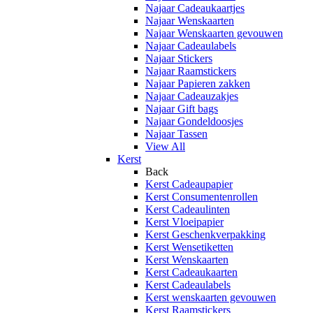
Najaar Cadeaukaartjes
Najaar Wenskaarten
Najaar Wenskaarten gevouwen
Najaar Cadeaulabels
Najaar Stickers
Najaar Raamstickers
Najaar Papieren zakken
Najaar Cadeauzakjes
Najaar Gift bags
Najaar Gondeldoosjes
Najaar Tassen
View All
Kerst
Back
Kerst Cadeaupapier
Kerst Consumentenrollen
Kerst Cadeaulinten
Kerst Vloeipapier
Kerst Geschenkverpakking
Kerst Wensetiketten
Kerst Wenskaarten
Kerst Cadeaukaarten
Kerst Cadeaulabels
Kerst wenskaarten gevouwen
Kerst Raamstickers