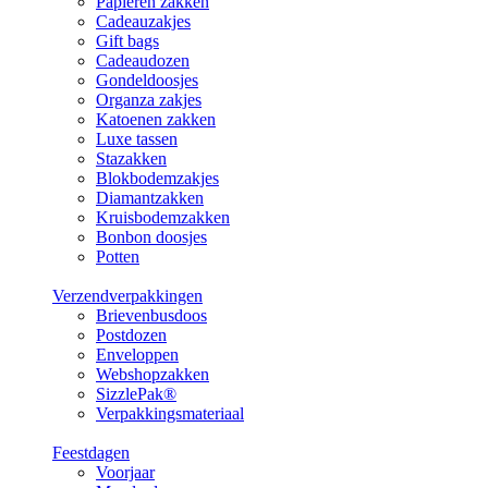
Papieren zakken
Cadeauzakjes
Gift bags
Cadeaudozen
Gondeldoosjes
Organza zakjes
Katoenen zakken
Luxe tassen
Stazakken
Blokbodemzakjes
Diamantzakken
Kruisbodemzakken
Bonbon doosjes
Potten
Verzendverpakkingen
Brievenbusdoos
Postdozen
Enveloppen
Webshopzakken
SizzlePak®
Verpakkingsmateriaal
Feestdagen
Voorjaar