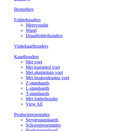
Bestsellers
Folderhouders
Meervoudig
Wand
Draadfolderhouders
Visitekaarthouders
Kaarthouders
Met voet
Met kunststof voet
Met aluminium voet
Met beukenhouten voet
Z-standaards
L-standaards
T-standaards
Met folderhouder
View All
Productpresentaties
Serviesstandaards
Schoenpresentaties
Boekenstandaard