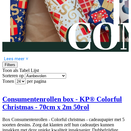
Lees meer ˅
Filters
Toon als
Tabel
Lijst
Sorteren op
Tonen
per pagina
Onze nieuwe collectie consumentenrollen staan online! Elke box
bevat 50 rollen dubbelzijdig coated papier van 70cm x 2m met drie
tot vijf verschillende dessins, ideaal voor winkels om eenvoudig te
presenteren. Ontdek 10 verschillende boxen in de nieuwe collectie,
Consumentenrollen box - KP® Colorful
waaronder feestelijke kerstprints, stijlvolle black & gold en mokka
Christmas - 70cm x 2m 50rol
designs, vrolijke Sinterklaasrollen, babythema’s en een ‘Best of
Kassaplan’ selectie. Perfect voor Kerst, verjaardagen, Sinterklaas,
babycadeaus en andere feestelijke momenten.
Box Consumentenrollen - Colorful christmas - cadeaupapier met 5
soorten dessins. Zorg dat klanten zelf hun cadeautjes kunnen
inpakken met deze unieke kwaliteit inpakpapier. Dubbelzijdige