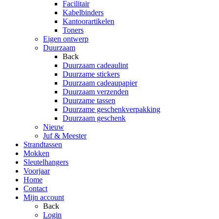
Facilitair
Kabelbinders
Kantoorartikelen
Toners
Eigen ontwerp
Duurzaam
Back
Duurzaam cadeaulint
Duurzame stickers
Duurzaam cadeaupapier
Duurzaam verzenden
Duurzame tassen
Duurzame geschenkverpakking
Duurzaam geschenk
Nieuw
Juf & Meester
Strandtassen
Mokken
Sleutelhangers
Voorjaar
Home
Contact
Mijn account
Back
Login