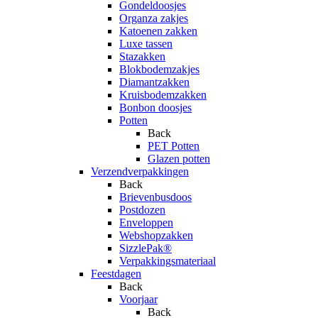
Gondeldoosjes
Organza zakjes
Katoenen zakken
Luxe tassen
Stazakken
Blokbodemzakjes
Diamantzakken
Kruisbodemzakken
Bonbon doosjes
Potten
Back
PET Potten
Glazen potten
Verzendverpakkingen
Back
Brievenbusdoos
Postdozen
Enveloppen
Webshopzakken
SizzlePak®
Verpakkingsmateriaal
Feestdagen
Back
Voorjaar
Back