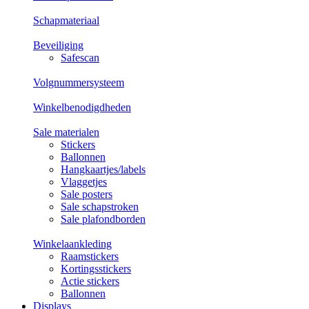
Schapmateriaal
Beveiliging
Safescan
Volgnummersysteem
Winkelbenodigdheden
Sale materialen
Stickers
Ballonnen
Hangkaartjes/labels
Vlaggetjes
Sale posters
Sale schapstroken
Sale plafondborden
Winkelaankleding
Raamstickers
Kortingsstickers
Actie stickers
Ballonnen
Displays