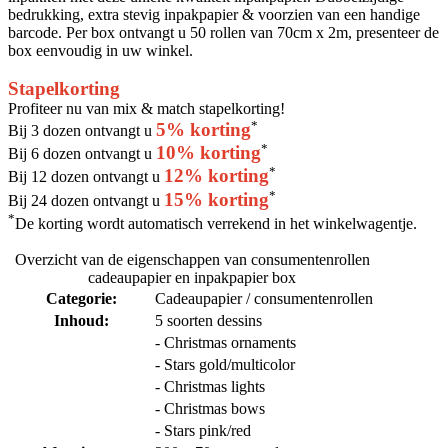
bedrukking, extra stevig inpakpapier & voorzien van een handige
barcode. Per box ontvangt u 50 rollen van 70cm x 2m, presenteer de
box eenvoudig in uw winkel.
Stapelkorting
Profiteer nu van mix & match stapelkorting!
*
5% korting
Bij 3 dozen ontvangt u
*
10% korting
Bij 6 dozen ontvangt u
*
12% korting
Bij 12 dozen ontvangt u
*
15% korting
Bij 24 dozen ontvangt u
*
De korting wordt automatisch verrekend in het winkelwagentje.
Overzicht van de eigenschappen van consumentenrollen
cadeaupapier en inpakpapier box
Categorie:
Cadeaupapier / consumentenrollen
Inhoud:
5 soorten dessins
- Christmas ornaments
- Stars gold/multicolor
- Christmas lights
- Christmas bows
- Stars pink/red