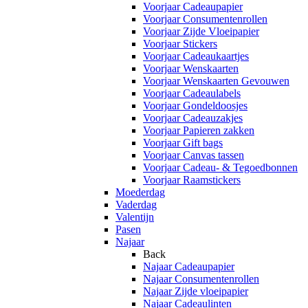
Voorjaar Cadeaupapier
Voorjaar Consumentenrollen
Voorjaar Zijde Vloeipapier
Voorjaar Stickers
Voorjaar Cadeaukaartjes
Voorjaar Wenskaarten
Voorjaar Wenskaarten Gevouwen
Voorjaar Cadeaulabels
Voorjaar Gondeldoosjes
Voorjaar Cadeauzakjes
Voorjaar Papieren zakken
Voorjaar Gift bags
Voorjaar Canvas tassen
Voorjaar Cadeau- & Tegoedbonnen
Voorjaar Raamstickers
Moederdag
Vaderdag
Valentijn
Pasen
Najaar
Back
Najaar Cadeaupapier
Najaar Consumentenrollen
Najaar Zijde vloeipapier
Najaar Cadeaulinten