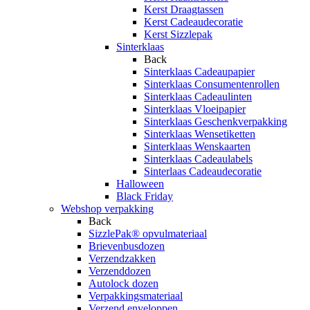
Kerst Draagtassen
Kerst Cadeaudecoratie
Kerst Sizzlepak
Sinterklaas
Back
Sinterklaas Cadeaupapier
Sinterklaas Consumentenrollen
Sinterklaas Cadeaulinten
Sinterklaas Vloeipapier
Sinterklaas Geschenkverpakking
Sinterklaas Wensetiketten
Sinterklaas Wenskaarten
Sinterklaas Cadeaulabels
Sinterlaas Cadeaudecoratie
Halloween
Black Friday
Webshop verpakking
Back
SizzlePak® opvulmateriaal
Brievenbusdozen
Verzendzakken
Verzenddozen
Autolock dozen
Verpakkingsmateriaal
Verzend enveloppen