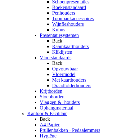
Schoenpresentaties
Boekenstandaard
Penhouders
Toonbankaccessoires
Wijnfleshouders
Kubus
Presentatiesystemen
Back
Raamkaarthouders
Kliklijsten
Vloerstandaards
Back
Opvouwbaar
Vloermodel
Met kaarthouders
Draadfolderhouders
Krijtborden
Stoepborden
Vlaggen & -houders
Ophangmateriaal
Kantoor & Facilitair
Back
A4 Papier
Prullenbakken - Pedaalemmers
Hygiëne