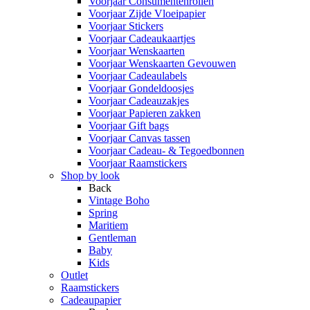
Voorjaar Consumentenrollen
Voorjaar Zijde Vloeipapier
Voorjaar Stickers
Voorjaar Cadeaukaartjes
Voorjaar Wenskaarten
Voorjaar Wenskaarten Gevouwen
Voorjaar Cadeaulabels
Voorjaar Gondeldoosjes
Voorjaar Cadeauzakjes
Voorjaar Papieren zakken
Voorjaar Gift bags
Voorjaar Canvas tassen
Voorjaar Cadeau- & Tegoedbonnen
Voorjaar Raamstickers
Shop by look
Back
Vintage Boho
Spring
Maritiem
Gentleman
Baby
Kids
Outlet
Raamstickers
Cadeaupapier