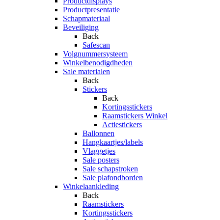
Productdisplays
Productpresentatie
Schapmateriaal
Beveiliging
Back
Safescan
Volgnummersysteem
Winkelbenodigdheden
Sale materialen
Back
Stickers
Back
Kortingsstickers
Raamstickers Winkel
Actiestickers
Ballonnen
Hangkaartjes/labels
Vlaggetjes
Sale posters
Sale schapstroken
Sale plafondborden
Winkelaankleding
Back
Raamstickers
Kortingsstickers