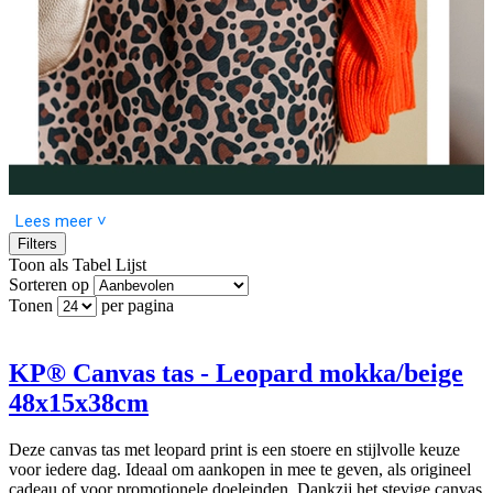
Lees meer ˅
Filters
Toon als
Tabel
Lijst
Sorteren op
Tonen
per pagina
Canvas tassen en papieren tassen met nieuwe dessins! Van speelse
strepen en feestelijke strikjes tot trendy luipaardprints, er is voor
ieder wat wils. Gebruik ze voor cadeaus, boodschappen of als
dagelijkse tas – elk exemplaar combineert gebruiksgemak met
KP® Canvas tas - Leopard mokka/beige
stijlvolle uitstraling. Ontdek de kleuren, prints en patronen en vind
48x15x38cm
jouw favoriet!
Deze canvas tas met leopard print is een stoere en stijlvolle keuze
voor iedere dag. Ideaal om aankopen in mee te geven, als origineel
cadeau of voor promotionele doeleinden. Dankzij het stevige canvas