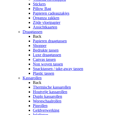
Stickers
Pillow Bag
Papieren cadeauzakjes
Organza zakken
Zijde vloeipapier
Ansichtkaarten
Draagtassen
Back
Papieren draagtassen
Shopper
Bedrukte tassen
Luxe draagtassen
Canvas tassen
Non woven tassen
Snacktassen / take-away tassen
Plastic tassen
Kassarollen
Back
Thermische kassarollen
Houtvrije kassarollen
Duplo kassarollen
Weegschaalrollen
Pinrollen
Geldverwerking
Inktlinten