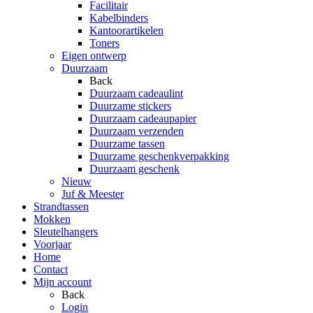
Facilitair
Kabelbinders
Kantoorartikelen
Toners
Eigen ontwerp
Duurzaam
Back
Duurzaam cadeaulint
Duurzame stickers
Duurzaam cadeaupapier
Duurzaam verzenden
Duurzame tassen
Duurzame geschenkverpakking
Duurzaam geschenk
Nieuw
Juf & Meester
Strandtassen
Mokken
Sleutelhangers
Voorjaar
Home
Contact
Mijn account
Back
Login