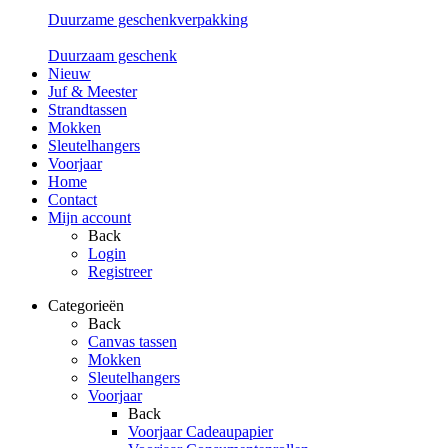
Duurzame geschenkverpakking
Duurzaam geschenk
Nieuw
Juf & Meester
Strandtassen
Mokken
Sleutelhangers
Voorjaar
Home
Contact
Mijn account
Back
Login
Registreer
Categorieën
Back
Canvas tassen
Mokken
Sleutelhangers
Voorjaar
Back
Voorjaar Cadeaupapier