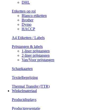
DHL
Etiketten op rol
Blanco etiketten
Brother
Dymo
HACCP
A4 Etiketten / Labels
Prijstangen & labels
1-liner prijstangen
2-liner prijstangen
Van/Voor prijstangen
Schapkaarten
Textielbeprijzing
Thermal Transfer (TTR)
Winkelmateriaal
Productdisplays
Productpresentatie