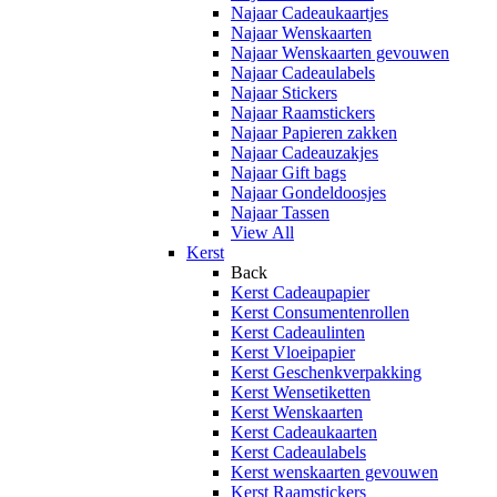
Najaar Cadeaukaartjes
Najaar Wenskaarten
Najaar Wenskaarten gevouwen
Najaar Cadeaulabels
Najaar Stickers
Najaar Raamstickers
Najaar Papieren zakken
Najaar Cadeauzakjes
Najaar Gift bags
Najaar Gondeldoosjes
Najaar Tassen
View All
Kerst
Back
Kerst Cadeaupapier
Kerst Consumentenrollen
Kerst Cadeaulinten
Kerst Vloeipapier
Kerst Geschenkverpakking
Kerst Wensetiketten
Kerst Wenskaarten
Kerst Cadeaukaarten
Kerst Cadeaulabels
Kerst wenskaarten gevouwen
Kerst Raamstickers