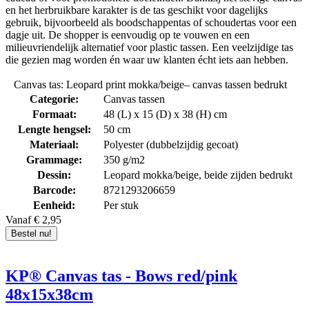
en het herbruikbare karakter is de tas geschikt voor dagelijks
gebruik, bijvoorbeeld als boodschappentas of schoudertas voor een
dagje uit. De shopper is eenvoudig op te vouwen en een
milieuvriendelijk alternatief voor plastic tassen. Een veelzijdige tas
die gezien mag worden én waar uw klanten écht iets aan hebben.
Canvas tas: Leopard print mokka/beige– canvas tassen bedrukt
Categorie:
Canvas tassen
Formaat:
48 (L) x 15 (D) x 38 (H) cm
Lengte hengsel:
50 cm
Materiaal:
Polyester (dubbelzijdig gecoat)
Grammage:
350 g/m2
Dessin:
Leopard mokka/beige, beide zijden bedrukt
Barcode:
8721293206659
Eenheid:
Per stuk
Vanaf € 2,95
Bestel nu!
KP® Canvas tas - Bows red/pink
48x15x38cm