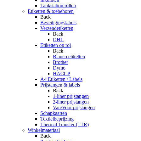
Tankstation rollen
Etiketten & toebehoren
Back
Beveiligingslabels
Verzendetiketten
Back
DHL
Etiketten op rol
Back
Blanco etiketten
Brother
Dymo
HACCP
A4 Etiketten / Labels
Prijstangen & labels
Back
1-liner prijstangen
2-liner prijstangen
Van/Voor prijstangen
Schapkaarten
Textielbeprijzing
Thermal Transfer (TTR)
Winkelmateriaal
Back