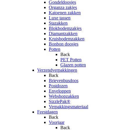
Gondeldoosjes
Organza zakjes
Katoenen zakken
Luxe tassen
Stazakken
Blokbodemzakjes
Diamantzakken
Kruisbodemzakken
Bonbon doosjes
Potten
Back
PET Potten
Glazen potten
Verzendverpakkingen
Back
Brievenbusdoos
Postdozen
Enveloppen
Webshopzakken
SizzlePak®
Verpakkingsmateriaal
Feestdagen
Back
Voorjaar
Back