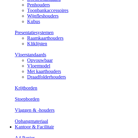
Penhouders
Toonbankaccessoires
Wijnfleshouders
Kubus
Presentatiesystemen
Raamkaarthouders
Kliklijsten
Vloerstandaards
Opvouwbaar
Vloermodel
Met kaarthouders
Draadfolderhouders
Krijtborden
Stoepborden
Vlaggen & -houders
Ophangmateriaal
Kantoor & Facilitair
A4 Papier