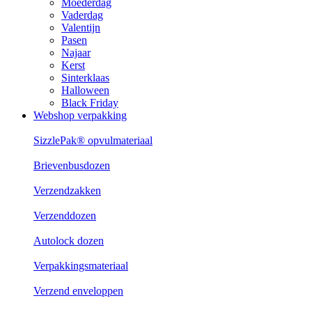
Moederdag
Vaderdag
Valentijn
Pasen
Najaar
Kerst
Sinterklaas
Halloween
Black Friday
Webshop verpakking
SizzlePak® opvulmateriaal
Brievenbusdozen
Verzendzakken
Verzenddozen
Autolock dozen
Verpakkingsmateriaal
Verzend enveloppen