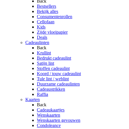
Back
Bestsellers
Bekijk alles
Consumentenrollen
Cellofaan
Kids
Zijde vloeipapier
Deals
Cadeaulinten
Back
Krullint
Bedrukt cadeaulint
Satijn lint
Stoffen cadeaulint
Koord / touw cadeaulint
Tule lint / weblint
Duurzame cadeaulinten
Cadeaustrikken
Raffia
Kaarten
Back
Cadeaukaartjes
Wenskaarten
Wenskaarten gevouwen
Condoleance