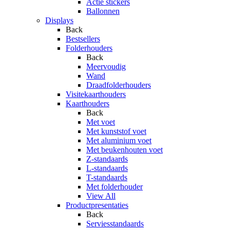
Actie stickers
Ballonnen
Displays
Back
Bestsellers
Folderhouders
Back
Meervoudig
Wand
Draadfolderhouders
Visitekaarthouders
Kaarthouders
Back
Met voet
Met kunststof voet
Met aluminium voet
Met beukenhouten voet
Z-standaards
L-standaards
T-standaards
Met folderhouder
View All
Productpresentaties
Back
Serviesstandaards