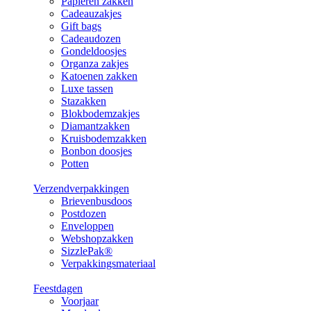
Papieren zakken
Cadeauzakjes
Gift bags
Cadeaudozen
Gondeldoosjes
Organza zakjes
Katoenen zakken
Luxe tassen
Stazakken
Blokbodemzakjes
Diamantzakken
Kruisbodemzakken
Bonbon doosjes
Potten
Verzendverpakkingen
Brievenbusdoos
Postdozen
Enveloppen
Webshopzakken
SizzlePak®
Verpakkingsmateriaal
Feestdagen
Voorjaar