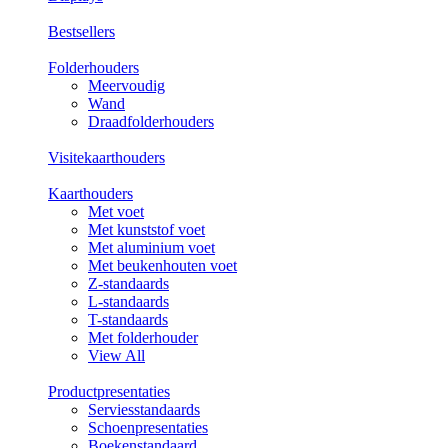
Bestsellers
Folderhouders
Meervoudig
Wand
Draadfolderhouders
Visitekaarthouders
Kaarthouders
Met voet
Met kunststof voet
Met aluminium voet
Met beukenhouten voet
Z-standaards
L-standaards
T-standaards
Met folderhouder
View All
Productpresentaties
Serviesstandaards
Schoenpresentaties
Boekenstandaard