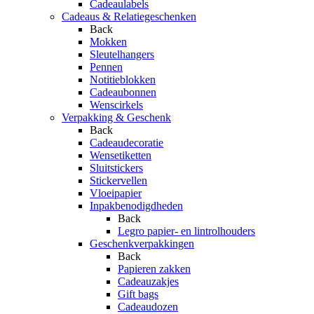
Cadeaulabels
Cadeaus & Relatiegeschenken
Back
Mokken
Sleutelhangers
Pennen
Notitieblokken
Cadeaubonnen
Wenscirkels
Verpakking & Geschenk
Back
Cadeaudecoratie
Wensetiketten
Sluitstickers
Stickervellen
Vloeipapier
Inpakbenodigdheden
Back
Legro papier- en lintrolhouders
Geschenkverpakkingen
Back
Papieren zakken
Cadeauzakjes
Gift bags
Cadeaudozen