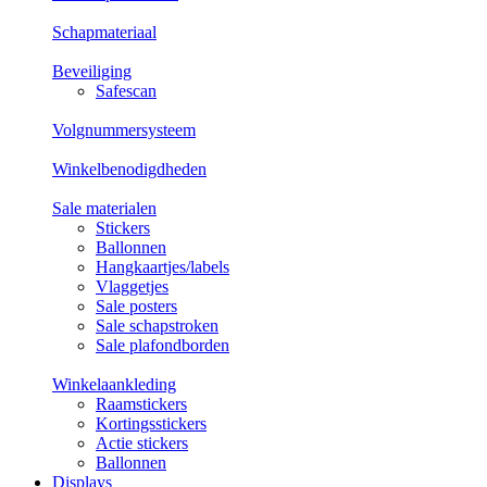
Schapmateriaal
Beveiliging
Safescan
Volgnummersysteem
Winkelbenodigdheden
Sale materialen
Stickers
Ballonnen
Hangkaartjes/labels
Vlaggetjes
Sale posters
Sale schapstroken
Sale plafondborden
Winkelaankleding
Raamstickers
Kortingsstickers
Actie stickers
Ballonnen
Displays