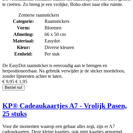
Wil je vrijblijvend advies over
cadeaupapier
,
te creëren. Zo breng je een vrolijke, Boho-sfeer naar elke ruimte.
cadeaulinten
,
wensetiketten
en andere materialen die perfect passen
bij jouw Paasartikel? We helpen je graag bij het samenstellen van de
Zomerse raamstickers
ideale geschenkverpakking — bel of mail ons gerust. Daarnaast
Categorie:
Raamstickers
inspireren en adviseren we je 7 dagen per week via social media
@Kassaplan
.
Vorm:
Bloemen
Afmeting:
66 x 50 cm
Heb je een mooie inpakcreatie gemaakt met een van onze artikelen
Materiaal:
Easydot
speciaal voor Pasen? Deel deze dan op social media (
Instagram
en
Kleur:
Diverse kleuren
Facebook
) met @kassaplan of #kassaplan. Wie weet zie je jouw
foto terug op onze kanalen!
Eenheid:
Per stuk
De EasyDot raamsticker is eenvoudig aan te brengen en
herpositioneerbaar. Na gebruik verwijder je de sticker moeiteloos,
zonder lijmresten achter te laten.
€ 9,95
€ 1,95
Bestel nu!
KP® Cadeaukaartjes A7 - Vrolijk Pasen,
25 stuks
Voor die momenten waarop een gebaar alles zegt, zijn er A7
cadeaukaarten. Deze kleine kaartjes, ook mini kaartjes genoemd,