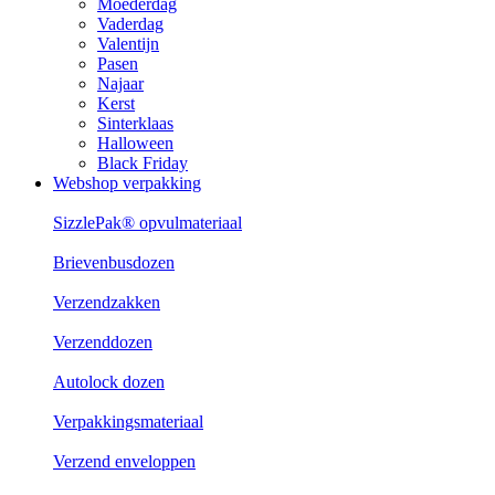
Moederdag
Vaderdag
Valentijn
Pasen
Najaar
Kerst
Sinterklaas
Halloween
Black Friday
Webshop verpakking
SizzlePak® opvulmateriaal
Brievenbusdozen
Verzendzakken
Verzenddozen
Autolock dozen
Verpakkingsmateriaal
Verzend enveloppen