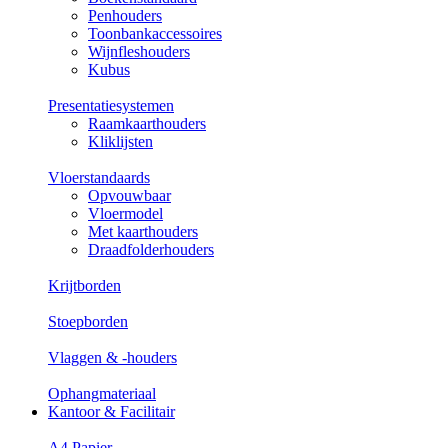
Penhouders
Toonbankaccessoires
Wijnfleshouders
Kubus
Presentatiesystemen
Raamkaarthouders
Kliklijsten
Vloerstandaards
Opvouwbaar
Vloermodel
Met kaarthouders
Draadfolderhouders
Krijtborden
Stoepborden
Vlaggen & -houders
Ophangmateriaal
Kantoor & Facilitair
A4 Papier