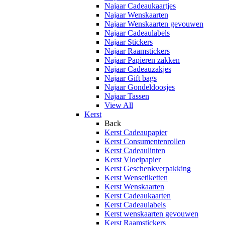
Najaar Cadeaukaartjes
Najaar Wenskaarten
Najaar Wenskaarten gevouwen
Najaar Cadeaulabels
Najaar Stickers
Najaar Raamstickers
Najaar Papieren zakken
Najaar Cadeauzakjes
Najaar Gift bags
Najaar Gondeldoosjes
Najaar Tassen
View All
Kerst
Back
Kerst Cadeaupapier
Kerst Consumentenrollen
Kerst Cadeaulinten
Kerst Vloeipapier
Kerst Geschenkverpakking
Kerst Wensetiketten
Kerst Wenskaarten
Kerst Cadeaukaarten
Kerst Cadeaulabels
Kerst wenskaarten gevouwen
Kerst Raamstickers