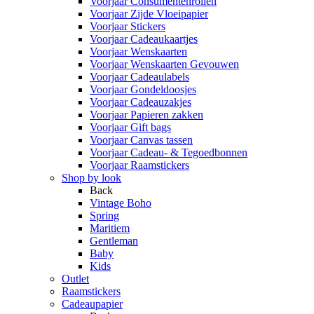
Voorjaar Consumentenrollen
Voorjaar Zijde Vloeipapier
Voorjaar Stickers
Voorjaar Cadeaukaartjes
Voorjaar Wenskaarten
Voorjaar Wenskaarten Gevouwen
Voorjaar Cadeaulabels
Voorjaar Gondeldoosjes
Voorjaar Cadeauzakjes
Voorjaar Papieren zakken
Voorjaar Gift bags
Voorjaar Canvas tassen
Voorjaar Cadeau- & Tegoedbonnen
Voorjaar Raamstickers
Shop by look
Back
Vintage Boho
Spring
Maritiem
Gentleman
Baby
Kids
Outlet
Raamstickers
Cadeaupapier