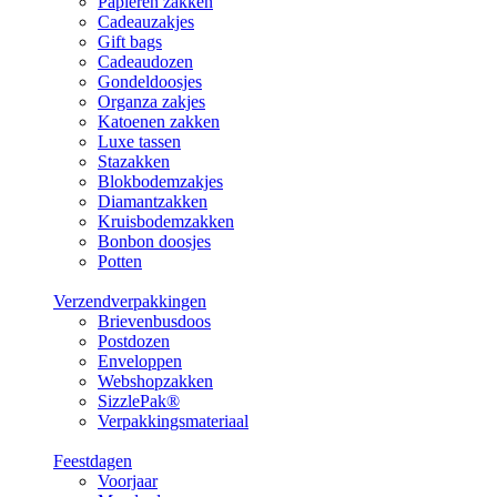
Papieren zakken
Cadeauzakjes
Gift bags
Cadeaudozen
Gondeldoosjes
Organza zakjes
Katoenen zakken
Luxe tassen
Stazakken
Blokbodemzakjes
Diamantzakken
Kruisbodemzakken
Bonbon doosjes
Potten
Verzendverpakkingen
Brievenbusdoos
Postdozen
Enveloppen
Webshopzakken
SizzlePak®
Verpakkingsmateriaal
Feestdagen
Voorjaar