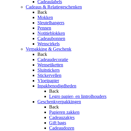
Cadeaulabels
Cadeaus & Relatiegeschenken
Back
Mokken
Sleutelhangers
Pennen
Notitieblokken
Cadeaubonnen
Wenscirkels
Verpakking & Geschenk
Back
Cadeaudecoratie
Wensetiketten
Sluitstickers
Stickervellen
Vloeipapier
Inpakbenodigdheden
Back
Legro papier- en lintrolhouders
Geschenkverpakkingen
Back
Papieren zakken
Cadeauzakjes
Gift bags
Cadeaudozen