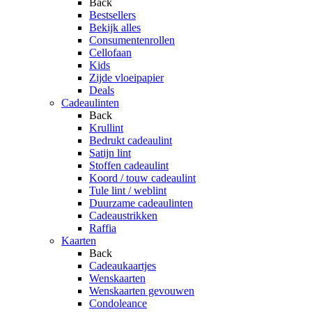
Back
Bestsellers
Bekijk alles
Consumentenrollen
Cellofaan
Kids
Zijde vloeipapier
Deals
Cadeaulinten
Back
Krullint
Bedrukt cadeaulint
Satijn lint
Stoffen cadeaulint
Koord / touw cadeaulint
Tule lint / weblint
Duurzame cadeaulinten
Cadeaustrikken
Raffia
Kaarten
Back
Cadeaukaartjes
Wenskaarten
Wenskaarten gevouwen
Condoleance