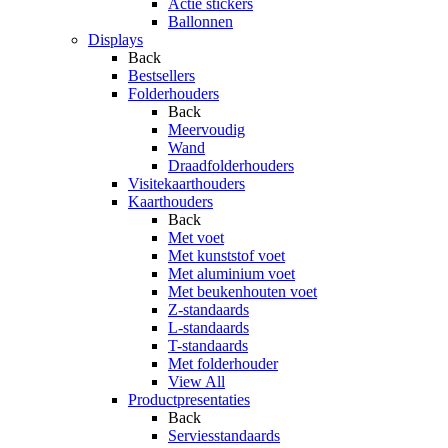
Actie stickers
Ballonnen
Displays
Back
Bestsellers
Folderhouders
Back
Meervoudig
Wand
Draadfolderhouders
Visitekaarthouders
Kaarthouders
Back
Met voet
Met kunststof voet
Met aluminium voet
Met beukenhouten voet
Z-standaards
L-standaards
T-standaards
Met folderhouder
View All
Productpresentaties
Back
Serviesstandaards