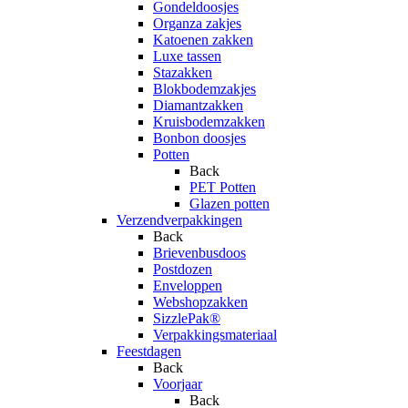
Gondeldoosjes
Organza zakjes
Katoenen zakken
Luxe tassen
Stazakken
Blokbodemzakjes
Diamantzakken
Kruisbodemzakken
Bonbon doosjes
Potten
Back
PET Potten
Glazen potten
Verzendverpakkingen
Back
Brievenbusdoos
Postdozen
Enveloppen
Webshopzakken
SizzlePak®
Verpakkingsmateriaal
Feestdagen
Back
Voorjaar
Back