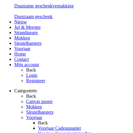
Duurzame geschenkverpakking
Duurzaam geschenk
Nieuw
Juf & Meester
Strandtassen
Mokken
Sleutelhangers
Voorjaar
Home
Contact
Mijn account
Back
Login
Registreer
Categorieën
Back
Canvas tassen
Mokken
Sleutelhangers
Voorjaar
Back
Voorjaar Cadeaupapier