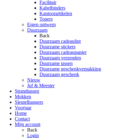
Facilitair
Kabelbinders
Kantoorartikelen
Toners
Eigen ontwerp
Duurzaam
Back
Duurzaam cadeaulint
Duurzame stickers
Duurzaam cadeaupapier
Duurzaam verzenden
Duurzame tassen
Duurzame geschenkverpakking
Duurzaam geschenk
Nieuw
Juf & Meester
Strandtassen
Mokken
Sleutelhangers
Voorjaar
Home
Contact
Mijn account
Back
Login