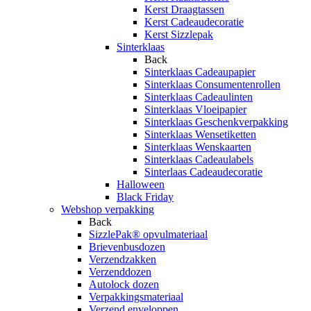
Kerst Draagtassen
Kerst Cadeaudecoratie
Kerst Sizzlepak
Sinterklaas
Back
Sinterklaas Cadeaupapier
Sinterklaas Consumentenrollen
Sinterklaas Cadeaulinten
Sinterklaas Vloeipapier
Sinterklaas Geschenkverpakking
Sinterklaas Wensetiketten
Sinterklaas Wenskaarten
Sinterklaas Cadeaulabels
Sinterlaas Cadeaudecoratie
Halloween
Black Friday
Webshop verpakking
Back
SizzlePak® opvulmateriaal
Brievenbusdozen
Verzendzakken
Verzenddozen
Autolock dozen
Verpakkingsmateriaal
Verzend enveloppen