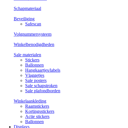
Schapmateriaal
Beveiliging
Safescan
Volgnummersysteem
Winkelbenodigdheden
Sale materialen
Stickers
Ballonnen
Hangkaartjes/labels
Vlaggetjes
Sale posters
Sale schapstroken
Sale plafondborden
Winkelaankleding
Raamstickers
Kortingsstickers
Actie stickers
Ballonnen
Displays