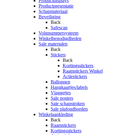
Productdisplays
Productpresentatie
Schapmateriaal
Beveiliging
Back
Safescan
Volgnummersysteem
Winkelbenodigdheden
Sale materialen
Back
Stickers
Back
Kortingsstickers
Raamstickers Winkel
Actiestickers
Ballonnen
Hangkaartjes/labels
Vlaggetjes
Sale posters
Sale schapstroken
Sale plafondborden
Winkelaankleding
Back
Raamstickers
Kortingsstickers