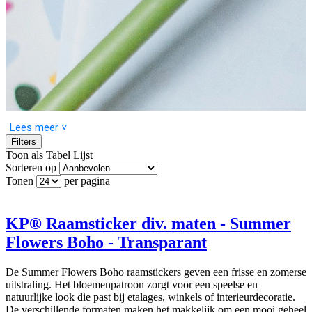
Lees meer ˅
Filters
Toon als
Tabel
Lijst
Sorteren op
Pak je cadeautje voor Pasen in met de geschenkverpakkingen en
Tonen
per pagina
materialen van Kassaplan. Speciaal voor Pasen hebben we een
ruime keuze aan
geschenkverpakkingen
en
wensetiketten
. Deze
combineer je moeiteloos met
cadeaupapier
,
KP® Raamsticker div. maten - Summer
cadeauzakjes,
vloeipapier
en
papieren zakken
. Mix & match je
favoriete items en creëer het perfecte Paasgeschenk. Ideaal voor een
Flowers Boho - Transparant
cadeau binnen de familie of vriendenkring, maar ook leuk als
relatiegeschenk of wanneer je een bestelling per post verstuurt.
De Summer Flowers Boho raamstickers geven een frisse en zomerse
Advies inpakken voor Pasen
uitstraling. Het bloemenpatroon zorgt voor een speelse en
natuurlijke look die past bij etalages, winkels of interieurdecoratie.
De verschillende formaten maken het makkelijk om een mooi geheel