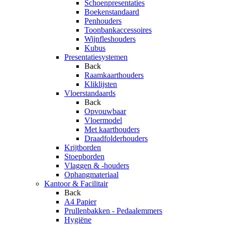
Schoenpresentaties
Boekenstandaard
Penhouders
Toonbankaccessoires
Wijnfleshouders
Kubus
Presentatiesystemen
Back
Raamkaarthouders
Kliklijsten
Vloerstandaards
Back
Opvouwbaar
Vloermodel
Met kaarthouders
Draadfolderhouders
Krijtborden
Stoepborden
Vlaggen & -houders
Ophangmateriaal
Kantoor & Facilitair
Back
A4 Papier
Prullenbakken - Pedaalemmers
Hygiëne