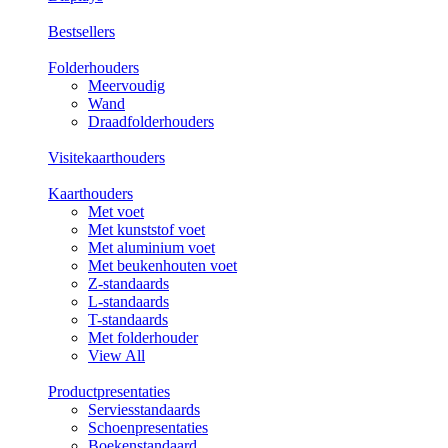
Bestsellers
Folderhouders
Meervoudig
Wand
Draadfolderhouders
Visitekaarthouders
Kaarthouders
Met voet
Met kunststof voet
Met aluminium voet
Met beukenhouten voet
Z-standaards
L-standaards
T-standaards
Met folderhouder
View All
Productpresentaties
Serviesstandaards
Schoenpresentaties
Boekenstandaard