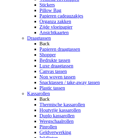
Stickers
Pillow Bag
Papieren cadeauzakjes
Organza zakken
Zijde vloeipapier
Ansichtkaarten
Draagtassen
Back
Papieren draagtassen
Shopper
Bedrukte tassen
Luxe draagtassen
Canvas tassen
Non woven tassen
Snacktassen / take-away tassen
Plastic tassen
Kassarollen
Back
Thermische kassarollen
Houtvrije kassarollen
Duplo kassarollen
Weegschaalrollen
Pinrollen
Geldverwerking
Inktlinten