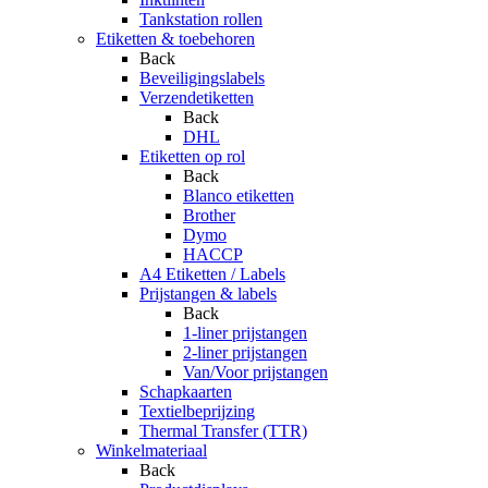
Tankstation rollen
Etiketten & toebehoren
Back
Beveiligingslabels
Verzendetiketten
Back
DHL
Etiketten op rol
Back
Blanco etiketten
Brother
Dymo
HACCP
A4 Etiketten / Labels
Prijstangen & labels
Back
1-liner prijstangen
2-liner prijstangen
Van/Voor prijstangen
Schapkaarten
Textielbeprijzing
Thermal Transfer (TTR)
Winkelmateriaal
Back