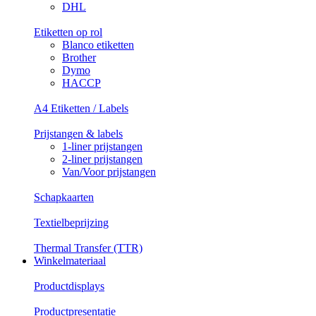
DHL
Etiketten op rol
Blanco etiketten
Brother
Dymo
HACCP
A4 Etiketten / Labels
Prijstangen & labels
1-liner prijstangen
2-liner prijstangen
Van/Voor prijstangen
Schapkaarten
Textielbeprijzing
Thermal Transfer (TTR)
Winkelmateriaal
Productdisplays
Productpresentatie