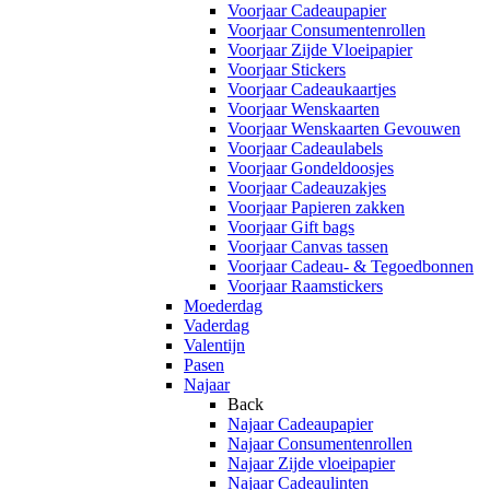
Voorjaar Cadeaupapier
Voorjaar Consumentenrollen
Voorjaar Zijde Vloeipapier
Voorjaar Stickers
Voorjaar Cadeaukaartjes
Voorjaar Wenskaarten
Voorjaar Wenskaarten Gevouwen
Voorjaar Cadeaulabels
Voorjaar Gondeldoosjes
Voorjaar Cadeauzakjes
Voorjaar Papieren zakken
Voorjaar Gift bags
Voorjaar Canvas tassen
Voorjaar Cadeau- & Tegoedbonnen
Voorjaar Raamstickers
Moederdag
Vaderdag
Valentijn
Pasen
Najaar
Back
Najaar Cadeaupapier
Najaar Consumentenrollen
Najaar Zijde vloeipapier
Najaar Cadeaulinten