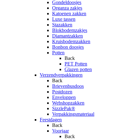
Gondeldoosjes
Organza zakjes
Katoenen zakken
Luxe tassen
Stazakken
Blokbodemzakjes
Diamantzakken
Kruisbodemzakken
Bonbon doosjes
Potten
Back
PET Potten
Glazen potten
Verzendverpakkingen
Back
Brievenbusdoos
Postdozen
Enveloppen
Webshopzakken
SizzlePak®
Verpakkingsmateriaal
Feestdagen
Back
Voorjaar
Back