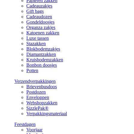
Papieren zakken
Cadeauzakjes
Gift bags
Cadeaudozen
Gondeldoosjes
Organza zakjes
Katoenen zakken
Luxe tassen
Stazakken
Blokbodemzakjes
Diamantzakken
Kruisbodemzakken
Bonbon doosjes
Potten
Verzendverpakkingen
Brievenbusdoos
Postdozen
Enveloppen
Webshopzakken
SizzlePak®
Verpakkingsmateriaal
Feestdagen
Voorjaar