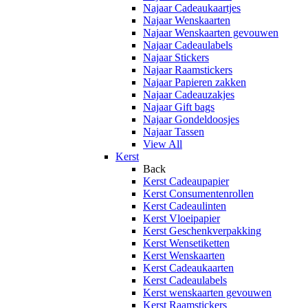
Najaar Cadeaukaartjes
Najaar Wenskaarten
Najaar Wenskaarten gevouwen
Najaar Cadeaulabels
Najaar Stickers
Najaar Raamstickers
Najaar Papieren zakken
Najaar Cadeauzakjes
Najaar Gift bags
Najaar Gondeldoosjes
Najaar Tassen
View All
Kerst
Back
Kerst Cadeaupapier
Kerst Consumentenrollen
Kerst Cadeaulinten
Kerst Vloeipapier
Kerst Geschenkverpakking
Kerst Wensetiketten
Kerst Wenskaarten
Kerst Cadeaukaarten
Kerst Cadeaulabels
Kerst wenskaarten gevouwen
Kerst Raamstickers