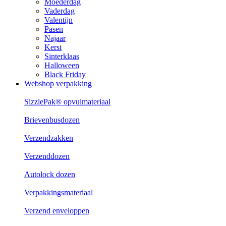
Moederdag
Vaderdag
Valentijn
Pasen
Najaar
Kerst
Sinterklaas
Halloween
Black Friday
Webshop verpakking
SizzlePak® opvulmateriaal
Brievenbusdozen
Verzendzakken
Verzenddozen
Autolock dozen
Verpakkingsmateriaal
Verzend enveloppen