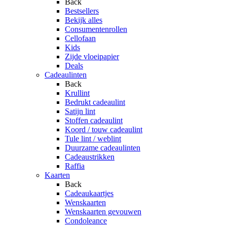
Back
Bestsellers
Bekijk alles
Consumentenrollen
Cellofaan
Kids
Zijde vloeipapier
Deals
Cadeaulinten
Back
Krullint
Bedrukt cadeaulint
Satijn lint
Stoffen cadeaulint
Koord / touw cadeaulint
Tule lint / weblint
Duurzame cadeaulinten
Cadeaustrikken
Raffia
Kaarten
Back
Cadeaukaartjes
Wenskaarten
Wenskaarten gevouwen
Condoleance