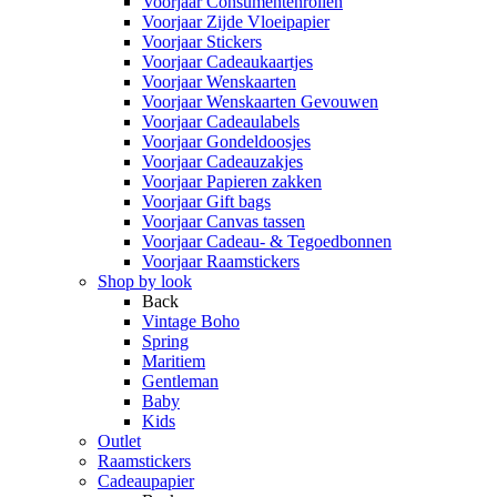
Voorjaar Consumentenrollen
Voorjaar Zijde Vloeipapier
Voorjaar Stickers
Voorjaar Cadeaukaartjes
Voorjaar Wenskaarten
Voorjaar Wenskaarten Gevouwen
Voorjaar Cadeaulabels
Voorjaar Gondeldoosjes
Voorjaar Cadeauzakjes
Voorjaar Papieren zakken
Voorjaar Gift bags
Voorjaar Canvas tassen
Voorjaar Cadeau- & Tegoedbonnen
Voorjaar Raamstickers
Shop by look
Back
Vintage Boho
Spring
Maritiem
Gentleman
Baby
Kids
Outlet
Raamstickers
Cadeaupapier