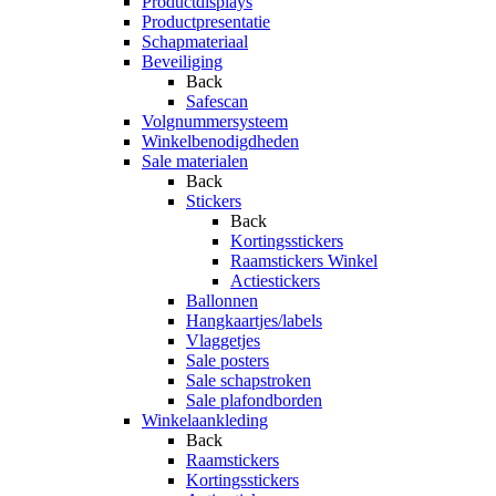
Productdisplays
Productpresentatie
Schapmateriaal
Beveiliging
Back
Safescan
Volgnummersysteem
Winkelbenodigdheden
Sale materialen
Back
Stickers
Back
Kortingsstickers
Raamstickers Winkel
Actiestickers
Ballonnen
Hangkaartjes/labels
Vlaggetjes
Sale posters
Sale schapstroken
Sale plafondborden
Winkelaankleding
Back
Raamstickers
Kortingsstickers