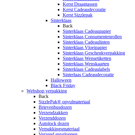
Kerst Draagtassen
Kerst Cadeaudecoratie
Kerst Sizzlepak
Sinterklaas
Back
Sinterklaas Cadeaupapier
Sinterklaas Consumentenrollen
Sinterklaas Cadeaulinten
Sinterklaas Vloeipapier
Sinterklaas Geschenkverpakking
Sinterklaas Wensetiketten
Sinterklaas Wenskaarten
Sinterklaas Cadeaulabels
Sinterlaas Cadeaudecoratie
Halloween
Black Friday
Webshop verpakking
Back
SizzlePak® opvulmateriaal
Brievenbusdozen
Verzendzakken
Verzenddozen
Autolock dozen
Verpakkingsmateriaal
Verzend enveloppen