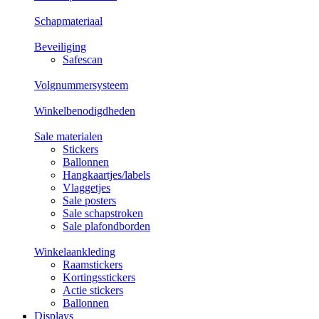
Schapmateriaal
Beveiliging
Safescan
Volgnummersysteem
Winkelbenodigdheden
Sale materialen
Stickers
Ballonnen
Hangkaartjes/labels
Vlaggetjes
Sale posters
Sale schapstroken
Sale plafondborden
Winkelaankleding
Raamstickers
Kortingsstickers
Actie stickers
Ballonnen
Displays