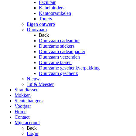
Facilitair
Kabelbinders
Kantoorartikelen
Toners
Eigen ontwerp
Duurzaam
Back
Duurzaam cadeaulint
Duurzame stickers
Duurzaam cadeaupapier
Duurzaam verzenden
Duurzame tassen
Duurzame geschenkverpakking
Duurzaam geschenk
Nieuw
Juf & Meester
Strandtassen
Mokken
Sleutelhangers
Voorjaar
Home
Contact
Mijn account
Back
Login