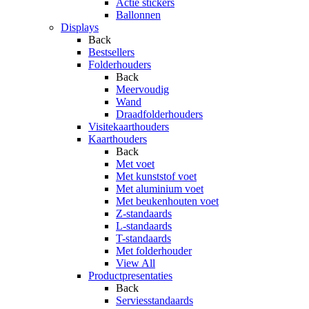
Actie stickers
Ballonnen
Displays
Back
Bestsellers
Folderhouders
Back
Meervoudig
Wand
Draadfolderhouders
Visitekaarthouders
Kaarthouders
Back
Met voet
Met kunststof voet
Met aluminium voet
Met beukenhouten voet
Z-standaards
L-standaards
T-standaards
Met folderhouder
View All
Productpresentaties
Back
Serviesstandaards