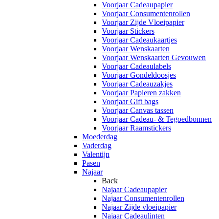
Voorjaar Cadeaupapier
Voorjaar Consumentenrollen
Voorjaar Zijde Vloeipapier
Voorjaar Stickers
Voorjaar Cadeaukaartjes
Voorjaar Wenskaarten
Voorjaar Wenskaarten Gevouwen
Voorjaar Cadeaulabels
Voorjaar Gondeldoosjes
Voorjaar Cadeauzakjes
Voorjaar Papieren zakken
Voorjaar Gift bags
Voorjaar Canvas tassen
Voorjaar Cadeau- & Tegoedbonnen
Voorjaar Raamstickers
Moederdag
Vaderdag
Valentijn
Pasen
Najaar
Back
Najaar Cadeaupapier
Najaar Consumentenrollen
Najaar Zijde vloeipapier
Najaar Cadeaulinten