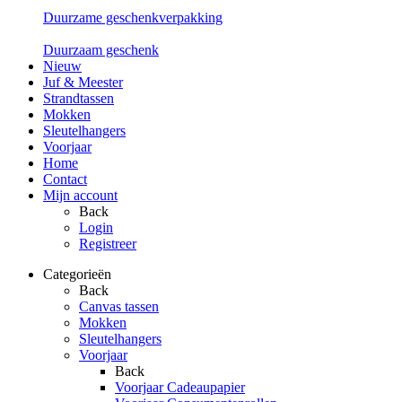
Duurzame geschenkverpakking
Duurzaam geschenk
Nieuw
Juf & Meester
Strandtassen
Mokken
Sleutelhangers
Voorjaar
Home
Contact
Mijn account
Back
Login
Registreer
Categorieën
Back
Canvas tassen
Mokken
Sleutelhangers
Voorjaar
Back
Voorjaar Cadeaupapier