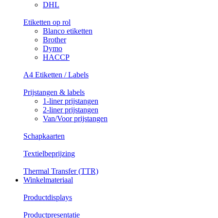
DHL
Etiketten op rol
Blanco etiketten
Brother
Dymo
HACCP
A4 Etiketten / Labels
Prijstangen & labels
1-liner prijstangen
2-liner prijstangen
Van/Voor prijstangen
Schapkaarten
Textielbeprijzing
Thermal Transfer (TTR)
Winkelmateriaal
Productdisplays
Productpresentatie