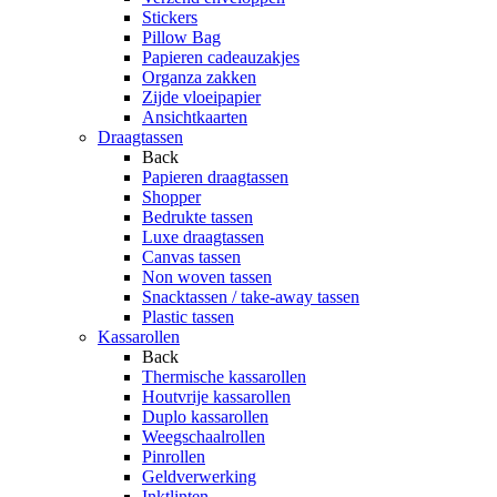
Stickers
Pillow Bag
Papieren cadeauzakjes
Organza zakken
Zijde vloeipapier
Ansichtkaarten
Draagtassen
Back
Papieren draagtassen
Shopper
Bedrukte tassen
Luxe draagtassen
Canvas tassen
Non woven tassen
Snacktassen / take-away tassen
Plastic tassen
Kassarollen
Back
Thermische kassarollen
Houtvrije kassarollen
Duplo kassarollen
Weegschaalrollen
Pinrollen
Geldverwerking
Inktlinten