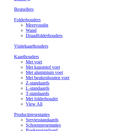
Bestsellers
Folderhouders
Meervoudig
Wand
Draadfolderhouders
Visitekaarthouders
Kaarthouders
Met voet
Met kunststof voet
Met aluminium voet
Met beukenhouten voet
Z-standaards
L-standaards
T-standaards
Met folderhouder
View All
Productpresentaties
Serviesstandaards
Schoenpresentaties
Boekenstandaard