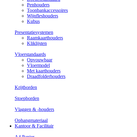
Penhouders
Toonbankaccessoires
Wijnfleshouders
Kubus
Presentatiesystemen
Raamkaarthouders
Kliklijsten
Vloerstandaards
Opvouwbaar
Vloermodel
Met kaarthouders
Draadfolderhouders
Krijtborden
Stoepborden
Vlaggen & -houders
Ophangmateriaal
Kantoor & Facilitair
A4 Papier