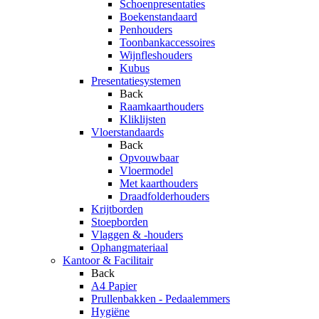
Schoenpresentaties
Boekenstandaard
Penhouders
Toonbankaccessoires
Wijnfleshouders
Kubus
Presentatiesystemen
Back
Raamkaarthouders
Kliklijsten
Vloerstandaards
Back
Opvouwbaar
Vloermodel
Met kaarthouders
Draadfolderhouders
Krijtborden
Stoepborden
Vlaggen & -houders
Ophangmateriaal
Kantoor & Facilitair
Back
A4 Papier
Prullenbakken - Pedaalemmers
Hygiëne