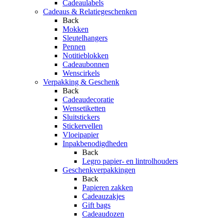
Cadeaulabels
Cadeaus & Relatiegeschenken
Back
Mokken
Sleutelhangers
Pennen
Notitieblokken
Cadeaubonnen
Wenscirkels
Verpakking & Geschenk
Back
Cadeaudecoratie
Wensetiketten
Sluitstickers
Stickervellen
Vloeipapier
Inpakbenodigdheden
Back
Legro papier- en lintrolhouders
Geschenkverpakkingen
Back
Papieren zakken
Cadeauzakjes
Gift bags
Cadeaudozen