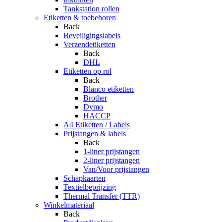
Tankstation rollen
Etiketten & toebehoren
Back
Beveiligingslabels
Verzendetiketten
Back
DHL
Etiketten op rol
Back
Blanco etiketten
Brother
Dymo
HACCP
A4 Etiketten / Labels
Prijstangen & labels
Back
1-liner prijstangen
2-liner prijstangen
Van/Voor prijstangen
Schapkaarten
Textielbeprijzing
Thermal Transfer (TTR)
Winkelmateriaal
Back