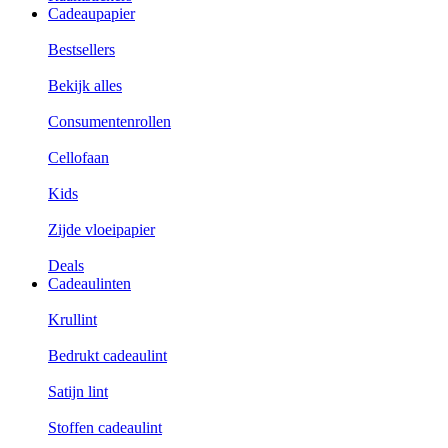
Cadeaupapier
Bestsellers
Bekijk alles
Consumentenrollen
Cellofaan
Kids
Zijde vloeipapier
Deals
Cadeaulinten
Krullint
Bedrukt cadeaulint
Satijn lint
Stoffen cadeaulint