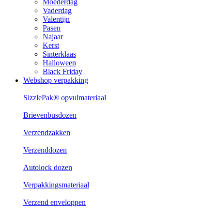
Moederdag
Vaderdag
Valentijn
Pasen
Najaar
Kerst
Sinterklaas
Halloween
Black Friday
Webshop verpakking
SizzlePak® opvulmateriaal
Brievenbusdozen
Verzendzakken
Verzenddozen
Autolock dozen
Verpakkingsmateriaal
Verzend enveloppen