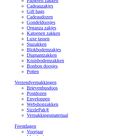
Papieren zakken
Cadeauzakjes
Gift bags
Cadeaudozen
Gondeldoosjes
Organza zakjes
Katoenen zakken
Luxe tassen
Stazakken
Blokbodemzakjes
Diamantzakken
Kruisbodemzakken
Bonbon doosjes
Potten
Verzendverpakkingen
Brievenbusdoos
Postdozen
Enveloppen
Webshopzakken
SizzlePak®
Verpakkingsmateriaal
Feestdagen
Voorjaar