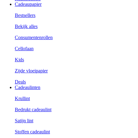
Cadeaupapier
Bestsellers
Bekijk alles
Consumentenrollen
Cellofaan
Kids
Zijde vloeipapier
Deals
Cadeaulinten
Krullint
Bedrukt cadeaulint
Satijn lint
Stoffen cadeaulint