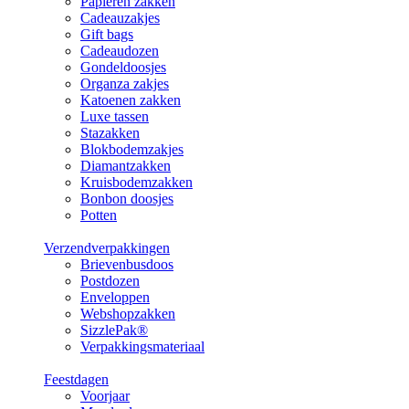
Papieren zakken
Cadeauzakjes
Gift bags
Cadeaudozen
Gondeldoosjes
Organza zakjes
Katoenen zakken
Luxe tassen
Stazakken
Blokbodemzakjes
Diamantzakken
Kruisbodemzakken
Bonbon doosjes
Potten
Verzendverpakkingen
Brievenbusdoos
Postdozen
Enveloppen
Webshopzakken
SizzlePak®
Verpakkingsmateriaal
Feestdagen
Voorjaar