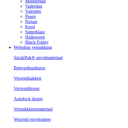
Moederdag
Vaderdag
Valentijn
Pasen
Najaar
Kerst
Sinterklaas
Halloween
Black Friday
Webshop verpakking
SizzlePak® opvulmateriaal
Brievenbusdozen
Verzendzakken
Verzenddozen
Autolock dozen
Verpakkingsmateriaal
Verzend enveloppen