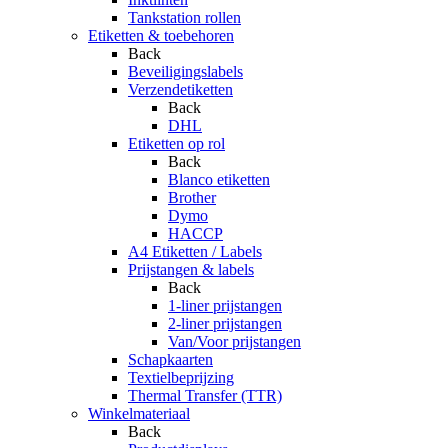
Tankstation rollen
Etiketten & toebehoren
Back
Beveiligingslabels
Verzendetiketten
Back
DHL
Etiketten op rol
Back
Blanco etiketten
Brother
Dymo
HACCP
A4 Etiketten / Labels
Prijstangen & labels
Back
1-liner prijstangen
2-liner prijstangen
Van/Voor prijstangen
Schapkaarten
Textielbeprijzing
Thermal Transfer (TTR)
Winkelmateriaal
Back