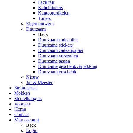
Facilitair
Kabelbinders
Kantoorartikelen
Toners
Eigen ontwerp
Duurzaam
Back
Duurzaam cadeaulint
Duurzame stickers
Duurzaam cadeaupapier
Duurzaam verzenden
Duurzame tassen
Duurzame geschenkverpakking
Duurzaam geschenk
Nieuw
Juf & Meester
Strandtassen
Mokken
Sleutelhangers
Voorjaar
Home
Contact
Mijn account
Back
Login