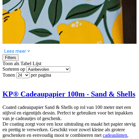
Lees meer ˅
Filters
Toon als
Tabel
Lijst
Sorteren op
Tonen
per pagina
Breng de sfeer van zee en strand in je cadeaus met de
Maritiem
collectie. Met Sand & Shells, Seaside Supper, Sea Stars, Tiny
Shades en Lemons creëer je een frisse look die direct zomergevoel
geeft. Van stickers en kaartjes tot inpakpapier en linten – alles is
KP® Cadeaupapier 100m - Sand & Shells
perfect op elkaar afgestemd, om een complete, stijlvolle presentatie
te maken.
Coated cadeaupapier Sand & Shells op rol van 100 meter met een
stijlvol en eigentijds dessin. Perfect te gebruiken voor het inpakken
van je cadeautjes of geschenk.
De coating zorgt voor een luxe uitstraling en maakt het papier stevig
en prettig te verwerken. Geschikt voor zowel kleine als grotere
geschenken en eenvoudig mooi te combineren met
cadeaulinten
,