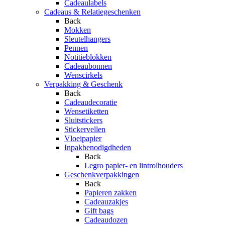
Cadeaulabels
Cadeaus & Relatiegeschenken
Back
Mokken
Sleutelhangers
Pennen
Notitieblokken
Cadeaubonnen
Wenscirkels
Verpakking & Geschenk
Back
Cadeaudecoratie
Wensetiketten
Sluitstickers
Stickervellen
Vloeipapier
Inpakbenodigdheden
Back
Legro papier- en lintrolhouders
Geschenkverpakkingen
Back
Papieren zakken
Cadeauzakjes
Gift bags
Cadeaudozen