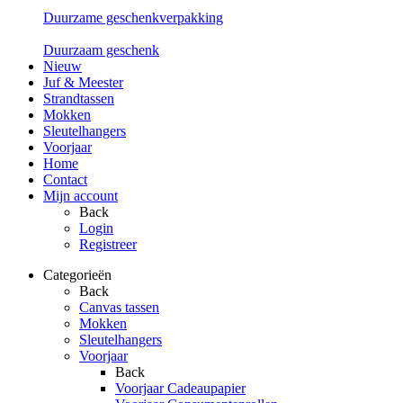
Duurzame geschenkverpakking
Duurzaam geschenk
Nieuw
Juf & Meester
Strandtassen
Mokken
Sleutelhangers
Voorjaar
Home
Contact
Mijn account
Back
Login
Registreer
Categorieën
Back
Canvas tassen
Mokken
Sleutelhangers
Voorjaar
Back
Voorjaar Cadeaupapier