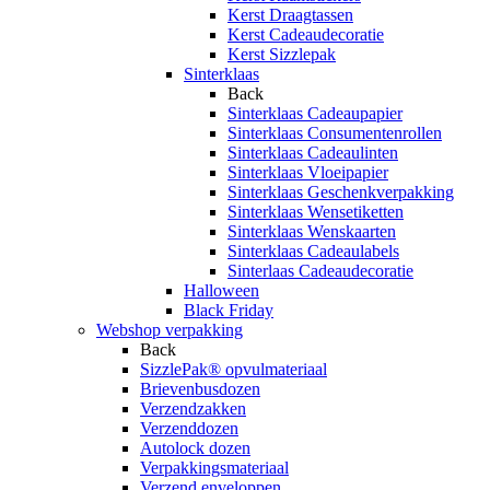
Kerst Draagtassen
Kerst Cadeaudecoratie
Kerst Sizzlepak
Sinterklaas
Back
Sinterklaas Cadeaupapier
Sinterklaas Consumentenrollen
Sinterklaas Cadeaulinten
Sinterklaas Vloeipapier
Sinterklaas Geschenkverpakking
Sinterklaas Wensetiketten
Sinterklaas Wenskaarten
Sinterklaas Cadeaulabels
Sinterlaas Cadeaudecoratie
Halloween
Black Friday
Webshop verpakking
Back
SizzlePak® opvulmateriaal
Brievenbusdozen
Verzendzakken
Verzenddozen
Autolock dozen
Verpakkingsmateriaal
Verzend enveloppen