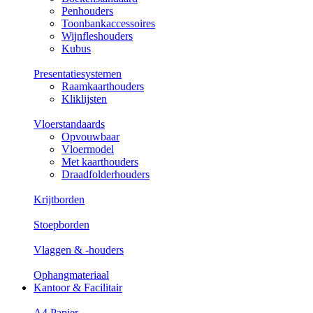
Penhouders
Toonbankaccessoires
Wijnfleshouders
Kubus
Presentatiesystemen
Raamkaarthouders
Kliklijsten
Vloerstandaards
Opvouwbaar
Vloermodel
Met kaarthouders
Draadfolderhouders
Krijtborden
Stoepborden
Vlaggen & -houders
Ophangmateriaal
Kantoor & Facilitair
A4 Papier