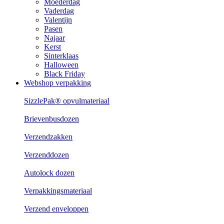
Moederdag
Vaderdag
Valentijn
Pasen
Najaar
Kerst
Sinterklaas
Halloween
Black Friday
Webshop verpakking
SizzlePak® opvulmateriaal
Brievenbusdozen
Verzendzakken
Verzenddozen
Autolock dozen
Verpakkingsmateriaal
Verzend enveloppen