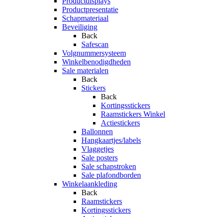
Productdisplays
Productpresentatie
Schapmateriaal
Beveiliging
Back
Safescan
Volgnummersysteem
Winkelbenodigdheden
Sale materialen
Back
Stickers
Back
Kortingsstickers
Raamstickers Winkel
Actiestickers
Ballonnen
Hangkaartjes/labels
Vlaggetjes
Sale posters
Sale schapstroken
Sale plafondborden
Winkelaankleding
Back
Raamstickers
Kortingsstickers