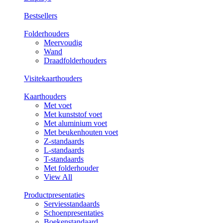
Bestsellers
Folderhouders
Meervoudig
Wand
Draadfolderhouders
Visitekaarthouders
Kaarthouders
Met voet
Met kunststof voet
Met aluminium voet
Met beukenhouten voet
Z-standaards
L-standaards
T-standaards
Met folderhouder
View All
Productpresentaties
Serviesstandaards
Schoenpresentaties
Boekenstandaard