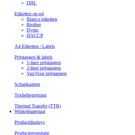
DHL
Etiketten op rol
Blanco etiketten
Brother
Dymo
HACCP
A4 Etiketten / Labels
Prijstangen & labels
1-liner prijstangen
2-liner prijstangen
Van/Voor prijstangen
Schapkaarten
Textielbeprijzing
Thermal Transfer (TTR)
Winkelmateriaal
Productdisplays
Productpresentatie