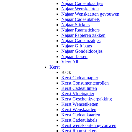
Najaar Cadeaukaartjes
Najaar Wenskaarten
Najaar Wenskaarten gevouwen
Najaar Cadeaulabels
Najaar Stickers
Najaar Raamstickers
Najaar Papieren zakken
Najaar Cadeauzakjes
Najaar Gift bags
Najaar Gondeldoosjes
Najaar Tassen
View All
Kerst
Back
Kerst Cadeaupapier
Kerst Consumentenrollen
Kerst Cadeaulinten
Kerst Vloeipapier
Kerst Geschenkverpakking
Kerst Wensetiketten
Kerst Wenskaarten
Kerst Cadeaukaarten
Kerst Cadeaulabels
Kerst wenskaarten gevouwen
Kerst Raamstickers