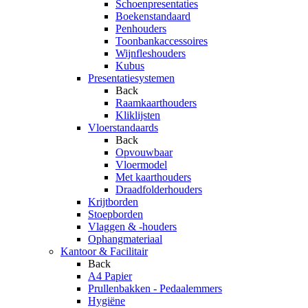
Schoenpresentaties
Boekenstandaard
Penhouders
Toonbankaccessoires
Wijnfleshouders
Kubus
Presentatiesystemen
Back
Raamkaarthouders
Kliklijsten
Vloerstandaards
Back
Opvouwbaar
Vloermodel
Met kaarthouders
Draadfolderhouders
Krijtborden
Stoepborden
Vlaggen & -houders
Ophangmateriaal
Kantoor & Facilitair
Back
A4 Papier
Prullenbakken - Pedaalemmers
Hygiëne