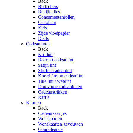
Back
Bestsellers
Bekijk alles
Consumentenrollen
Cellofaan
Kids
Zijde vloeipapier
Deals
Cadeaulinten
Back
Krullint
Bedrukt cadeaulint
Satijn lint
Stoffen cadeaulint
Koord / touw cadeaulint
Tule lint / weblint
Duurzame cadeaulinten
Cadeaustrikken
Raffia
Kaarten
Back
Cadeaukaartjes
Wenskaarten
Wenskaarten gevouwen
Condoleance