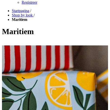
Registreer
Startpagina
/
Shop by look
/
Maritiem
Maritiem