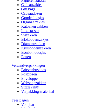
Papieren zakken
Cadeauzakjes
Gift bags
Cadeaudozen
Gondeldoosjes
Organza zakjes
Katoenen zakken
Luxe tassen
Stazakken
Blokbodemzakjes
Diamantzakken
Kruisbodemzakken
Bonbon doosjes
Potten
Verzendverpakkingen
Brievenbusdoos
Postdozen
Enveloppen
Webshopzakken
SizzlePak®
Verpakkingsmateriaal
Feestdagen
Voorjaar