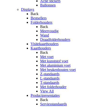
Actie stickers
Ballonnen
Displays
Back
Bestsellers
Folderhouders
Back
Meervoudig
Wand
Draadfolderhouders
Visitekaarthouders
Kaarthouders
Back
Met voet
Met kunststof voet
Met aluminium voet
Met beukenhouten voet
Z-standaards
L-standaards
T-standaards
Met folderhouder
View All
Productpresentaties
Back
Serviesstandaards