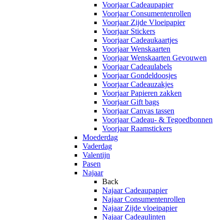
Voorjaar Cadeaupapier
Voorjaar Consumentenrollen
Voorjaar Zijde Vloeipapier
Voorjaar Stickers
Voorjaar Cadeaukaartjes
Voorjaar Wenskaarten
Voorjaar Wenskaarten Gevouwen
Voorjaar Cadeaulabels
Voorjaar Gondeldoosjes
Voorjaar Cadeauzakjes
Voorjaar Papieren zakken
Voorjaar Gift bags
Voorjaar Canvas tassen
Voorjaar Cadeau- & Tegoedbonnen
Voorjaar Raamstickers
Moederdag
Vaderdag
Valentijn
Pasen
Najaar
Back
Najaar Cadeaupapier
Najaar Consumentenrollen
Najaar Zijde vloeipapier
Najaar Cadeaulinten