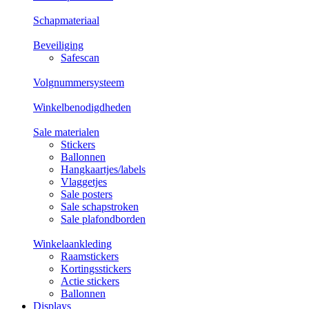
Schapmateriaal
Beveiliging
Safescan
Volgnummersysteem
Winkelbenodigdheden
Sale materialen
Stickers
Ballonnen
Hangkaartjes/labels
Vlaggetjes
Sale posters
Sale schapstroken
Sale plafondborden
Winkelaankleding
Raamstickers
Kortingsstickers
Actie stickers
Ballonnen
Displays