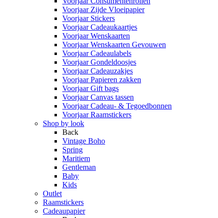
Voorjaar Consumentenrollen
Voorjaar Zijde Vloeipapier
Voorjaar Stickers
Voorjaar Cadeaukaartjes
Voorjaar Wenskaarten
Voorjaar Wenskaarten Gevouwen
Voorjaar Cadeaulabels
Voorjaar Gondeldoosjes
Voorjaar Cadeauzakjes
Voorjaar Papieren zakken
Voorjaar Gift bags
Voorjaar Canvas tassen
Voorjaar Cadeau- & Tegoedbonnen
Voorjaar Raamstickers
Shop by look
Back
Vintage Boho
Spring
Maritiem
Gentleman
Baby
Kids
Outlet
Raamstickers
Cadeaupapier