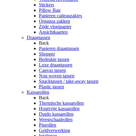
Stickers
Pillow Bag
Papieren cadeauzakjes
Organza zakken
Zijde vloeipapier
Ansichtkaarten
Draagtassen
Back
Papieren draagtassen
Shopper
Bedrukte tassen
Luxe draagtassen
Canvas tassen
Non woven tassen
Snacktassen / take-away tassen
Plastic tassen
Kassarollen
Back
Thermische kassarollen
Houtvrije kassarollen
Duplo kassarollen
Weegschaalrollen
Pinrollen
Geldverwerking
Inktlinten