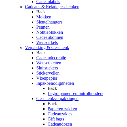
Cadeaulabels
Cadeaus & Relatiegeschenken
Back
Mokken
Sleutelhangers
Pennen
Notitieblokken
Cadeaubonnen
Wenscirkels
Verpakking & Geschenk
Back
Cadeaudecoratie
Wensetiketten
Sluitstickers
Stickervellen
Vloeipapier
Inpakbenodigdheden
Back
Legro papier- en lintrolhouders
Geschenkverpakkingen
Back
Papieren zakken
Cadeauzakjes
Gift bags
Cadeaudozen