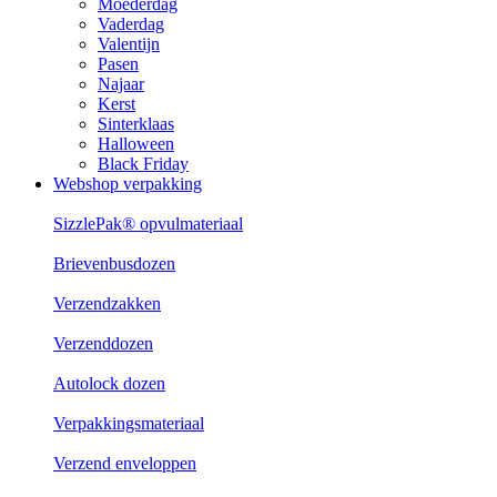
Moederdag
Vaderdag
Valentijn
Pasen
Najaar
Kerst
Sinterklaas
Halloween
Black Friday
Webshop verpakking
SizzlePak® opvulmateriaal
Brievenbusdozen
Verzendzakken
Verzenddozen
Autolock dozen
Verpakkingsmateriaal
Verzend enveloppen