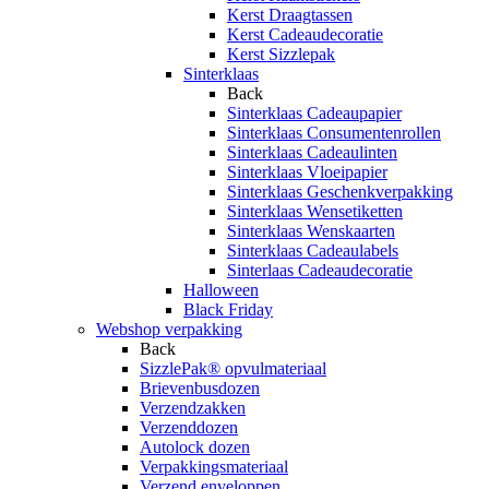
Kerst Draagtassen
Kerst Cadeaudecoratie
Kerst Sizzlepak
Sinterklaas
Back
Sinterklaas Cadeaupapier
Sinterklaas Consumentenrollen
Sinterklaas Cadeaulinten
Sinterklaas Vloeipapier
Sinterklaas Geschenkverpakking
Sinterklaas Wensetiketten
Sinterklaas Wenskaarten
Sinterklaas Cadeaulabels
Sinterlaas Cadeaudecoratie
Halloween
Black Friday
Webshop verpakking
Back
SizzlePak® opvulmateriaal
Brievenbusdozen
Verzendzakken
Verzenddozen
Autolock dozen
Verpakkingsmateriaal
Verzend enveloppen