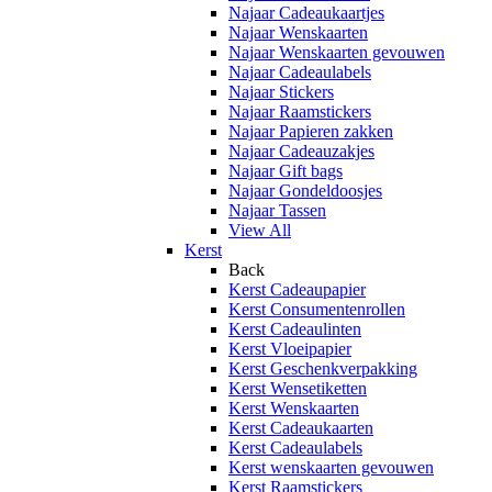
Najaar Cadeaukaartjes
Najaar Wenskaarten
Najaar Wenskaarten gevouwen
Najaar Cadeaulabels
Najaar Stickers
Najaar Raamstickers
Najaar Papieren zakken
Najaar Cadeauzakjes
Najaar Gift bags
Najaar Gondeldoosjes
Najaar Tassen
View All
Kerst
Back
Kerst Cadeaupapier
Kerst Consumentenrollen
Kerst Cadeaulinten
Kerst Vloeipapier
Kerst Geschenkverpakking
Kerst Wensetiketten
Kerst Wenskaarten
Kerst Cadeaukaarten
Kerst Cadeaulabels
Kerst wenskaarten gevouwen
Kerst Raamstickers