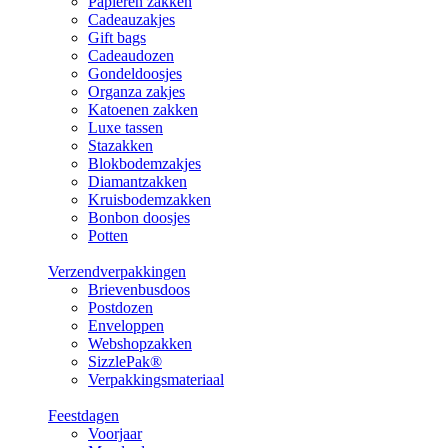
Papieren zakken
Cadeauzakjes
Gift bags
Cadeaudozen
Gondeldoosjes
Organza zakjes
Katoenen zakken
Luxe tassen
Stazakken
Blokbodemzakjes
Diamantzakken
Kruisbodemzakken
Bonbon doosjes
Potten
Verzendverpakkingen
Brievenbusdoos
Postdozen
Enveloppen
Webshopzakken
SizzlePak®
Verpakkingsmateriaal
Feestdagen
Voorjaar