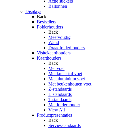
Actie stickers
Ballonnen
Displays
Back
Bestsellers
Folderhouders
Back
Meervoudig
Wand
Draadfolderhouders
Visitekaarthouders
Kaarthouders
Back
Met voet
Met kunststof voet
Met aluminium voet
Met beukenhouten voet
Z-standaards
L-standaards
T-standaards
Met folderhouder
View All
Productpresentaties
Back
Serviesstandaards