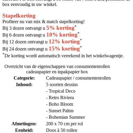
box eenvoudig in uw winkel.
Stapelkorting
Profiteer nu van mix & match stapelkorting!
*
5% korting
Bij 3 dozen ontvangt u
*
10% korting
Bij 6 dozen ontvangt u
*
12% korting
Bij 12 dozen ontvangt u
*
15% korting
Bij 24 dozen ontvangt u
*
De korting wordt automatisch verrekend in het winkelwagentje.
Overzicht van de eigenschappen van consumentenrollen
cadeaupapier en inpakpapier box
Categorie:
Cadeaupapier / consumentenrollen
Inhoud:
5 soorten dessins
- Tropical Deco
- Retro Riviera
- Boho Bloom
- Sunset Palms
- Bohemian Summer
Afmetingen:
200 x 70 cm per rol
Eenheid:
Doos à 50 rollen