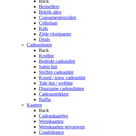
Back
Bestsellers
Bekijk alles
Consumentenrollen
Cellofaan
Kids
Zijde vloeipapier
Deals
Cadeaulinten
Back
Krullint
Bedrukt cadeaulint
Satijn lint
Stoffen cadeaulint
Koord / touw cadeaulint
Tule lint / weblint
Duurzame cadeaulinten
Cadeaustrikken
Raffia
Kaarten
Back
Cadeaukaartjes
Wenskaarten
Wenskaarten gevouwen
Condoleance