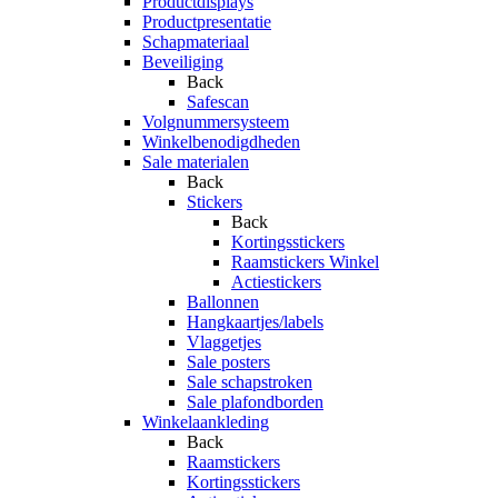
Productdisplays
Productpresentatie
Schapmateriaal
Beveiliging
Back
Safescan
Volgnummersysteem
Winkelbenodigdheden
Sale materialen
Back
Stickers
Back
Kortingsstickers
Raamstickers Winkel
Actiestickers
Ballonnen
Hangkaartjes/labels
Vlaggetjes
Sale posters
Sale schapstroken
Sale plafondborden
Winkelaankleding
Back
Raamstickers
Kortingsstickers