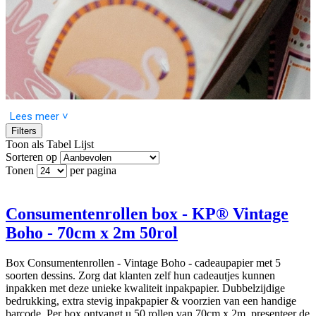
Lees meer ˅
Filters
Toon als
Tabel
Lijst
Sorteren op
Tonen
per pagina
Laat je inspireren door de Vintage Boho collectie, een sfeervolle mix
van tropische, retro en bohemian dessins. Met Tropical Deco, Retro
Riviera, Boho Bloom, Sunset Palms en Bohemian Summer maak je
van elk cadeau een stijlvol geheel. Van wenskaarten en
Consumentenrollen box - KP® Vintage
cadeauzakjes tot cadeaupapier, linten en gondeldoosjes, alles is
Boho - 70cm x 2m 50rol
perfect op elkaar afgestemd, zodat je eenvoudig een complete look
creëert. Ontdek de collectie en geef je cadeaus een unieke, vintage
boho touch.
Box Consumentenrollen - Vintage Boho - cadeaupapier met 5
soorten dessins. Zorg dat klanten zelf hun cadeautjes kunnen
inpakken met deze unieke kwaliteit inpakpapier. Dubbelzijdige
bedrukking, extra stevig inpakpapier & voorzien van een handige
barcode. Per box ontvangt u 50 rollen van 70cm x 2m, presenteer de