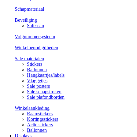
Schapmateriaal
Beveiliging
Safescan
Volgnummersysteem
Winkelbenodigdheden
Sale materialen
Stickers
Ballonnen
Hangkaartjes/labels
Vlaggetjes
Sale posters
Sale schapstroken
Sale plafondborden
Winkelaankleding
Raamstickers
Kortingsstickers
Actie stickers
Ballonnen
Displays