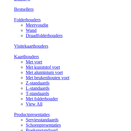
Bestsellers
Folderhouders
Meervoudig
Wand
Draadfolderhouders
Visitekaarthouders
Kaarthouders
Met voet
Met kunststof voet
Met aluminium voet
Met beukenhouten voet
Z-standaards
L-standaards
T-standaards
Met folderhouder
View All
Productpresentaties
Serviesstandaards
Schoenpresentaties
Boekenstandaard