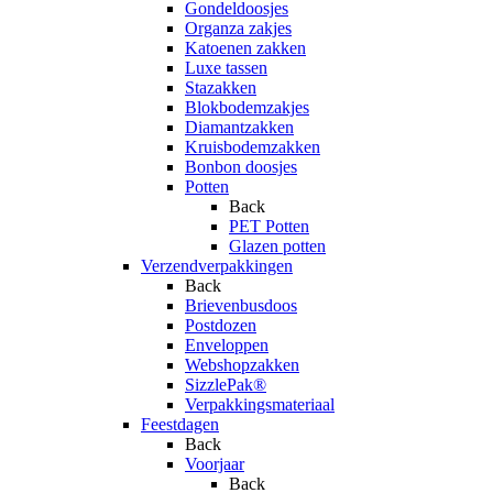
Gondeldoosjes
Organza zakjes
Katoenen zakken
Luxe tassen
Stazakken
Blokbodemzakjes
Diamantzakken
Kruisbodemzakken
Bonbon doosjes
Potten
Back
PET Potten
Glazen potten
Verzendverpakkingen
Back
Brievenbusdoos
Postdozen
Enveloppen
Webshopzakken
SizzlePak®
Verpakkingsmateriaal
Feestdagen
Back
Voorjaar
Back