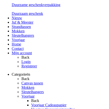
Duurzame geschenkverpakking
Duurzaam geschenk
Nieuw
Juf & Meester
Strandtassen
Mokken
Sleutelhangers
Voorjaar
Home
Contact
Mijn account
Back
Login
Registreer
Categorieën
Back
Canvas tassen
Mokken
Sleutelhangers
Voorjaar
Back
Voorjaar Cadeaupapier