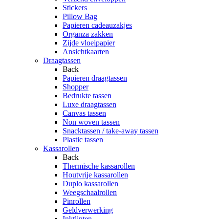
Stickers
Pillow Bag
Papieren cadeauzakjes
Organza zakken
Zijde vloeipapier
Ansichtkaarten
Draagtassen
Back
Papieren draagtassen
Shopper
Bedrukte tassen
Luxe draagtassen
Canvas tassen
Non woven tassen
Snacktassen / take-away tassen
Plastic tassen
Kassarollen
Back
Thermische kassarollen
Houtvrije kassarollen
Duplo kassarollen
Weegschaalrollen
Pinrollen
Geldverwerking
Inktlinten