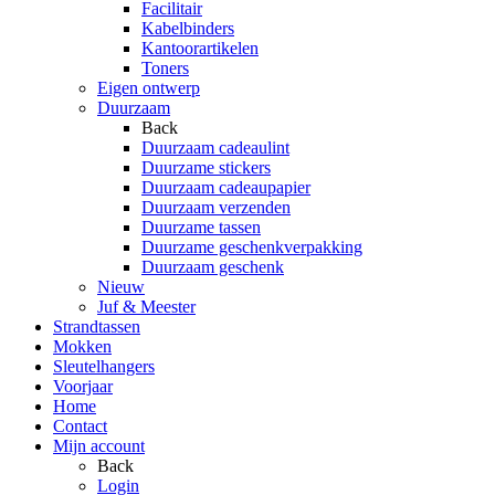
Facilitair
Kabelbinders
Kantoorartikelen
Toners
Eigen ontwerp
Duurzaam
Back
Duurzaam cadeaulint
Duurzame stickers
Duurzaam cadeaupapier
Duurzaam verzenden
Duurzame tassen
Duurzame geschenkverpakking
Duurzaam geschenk
Nieuw
Juf & Meester
Strandtassen
Mokken
Sleutelhangers
Voorjaar
Home
Contact
Mijn account
Back
Login