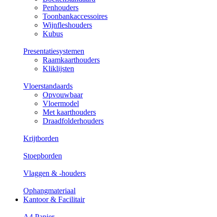
Penhouders
Toonbankaccessoires
Wijnfleshouders
Kubus
Presentatiesystemen
Raamkaarthouders
Kliklijsten
Vloerstandaards
Opvouwbaar
Vloermodel
Met kaarthouders
Draadfolderhouders
Krijtborden
Stoepborden
Vlaggen & -houders
Ophangmateriaal
Kantoor & Facilitair
A4 Papier