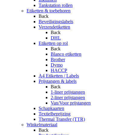
Tankstation rollen
Etiketten & toebehoren
Back
Beveiligingslabels
Verzendetiketten
Back
DHL
Etiketten op rol
Back
Blanco etiketten
Brother
Dymo
HACCP
A4 Etiketten / Labels
Prijstangen & labels
Back
1-liner prijstangen
2-liner prijstangen
Van/Voor prijstangen
Schapkaarten
Textielbeprijzing
Thermal Transfer (TTR)
Winkelmateriaal
Back