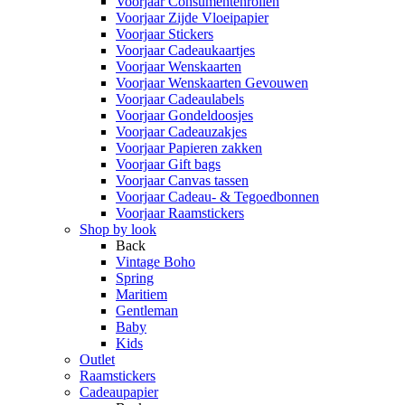
Voorjaar Consumentenrollen
Voorjaar Zijde Vloeipapier
Voorjaar Stickers
Voorjaar Cadeaukaartjes
Voorjaar Wenskaarten
Voorjaar Wenskaarten Gevouwen
Voorjaar Cadeaulabels
Voorjaar Gondeldoosjes
Voorjaar Cadeauzakjes
Voorjaar Papieren zakken
Voorjaar Gift bags
Voorjaar Canvas tassen
Voorjaar Cadeau- & Tegoedbonnen
Voorjaar Raamstickers
Shop by look
Back
Vintage Boho
Spring
Maritiem
Gentleman
Baby
Kids
Outlet
Raamstickers
Cadeaupapier