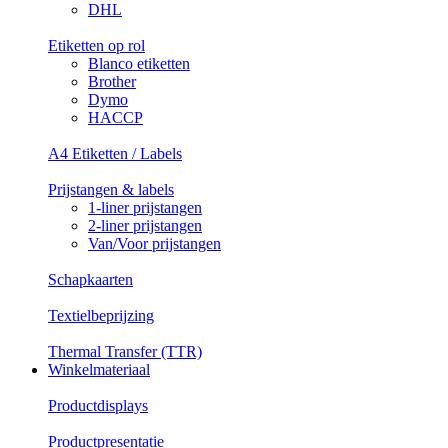
DHL
Etiketten op rol
Blanco etiketten
Brother
Dymo
HACCP
A4 Etiketten / Labels
Prijstangen & labels
1-liner prijstangen
2-liner prijstangen
Van/Voor prijstangen
Schapkaarten
Textielbeprijzing
Thermal Transfer (TTR)
Winkelmateriaal
Productdisplays
Productpresentatie