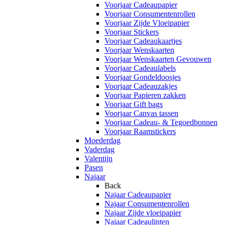
Voorjaar Cadeaupapier
Voorjaar Consumentenrollen
Voorjaar Zijde Vloeipapier
Voorjaar Stickers
Voorjaar Cadeaukaartjes
Voorjaar Wenskaarten
Voorjaar Wenskaarten Gevouwen
Voorjaar Cadeaulabels
Voorjaar Gondeldoosjes
Voorjaar Cadeauzakjes
Voorjaar Papieren zakken
Voorjaar Gift bags
Voorjaar Canvas tassen
Voorjaar Cadeau- & Tegoedbonnen
Voorjaar Raamstickers
Moederdag
Vaderdag
Valentijn
Pasen
Najaar
Back
Najaar Cadeaupapier
Najaar Consumentenrollen
Najaar Zijde vloeipapier
Najaar Cadeaulinten