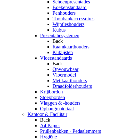
Schoenpresentaties
Boekenstandaard
Penhouders
Toonbankaccessoires
Wijnfleshouders
Kubus
Presentatiesystemen
Back
Raamkaarthouders
Kliklijsten
Vloerstandaards
Back
Opvouwbaar
Vloermodel
Met kaarthouders
Draadfolderhouders
Krijtborden
Stoepborden
Vlaggen & -houders
Ophangmateriaal
Kantoor & Facilitair
Back
A4 Papier
Prullenbakken - Pedaalemmers
Hygiëne