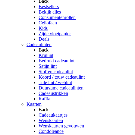
Back
Bestsellers
Bekijk alles
Consumentenrollen
Cellofaan
Kids
Zijde vloeipapier
Deals
Cadeaulinten
Back
Krullint
Bedrukt cadeaulint
Satijn lint
Stoffen cadeaulint
Koord / touw cadeaulint
Tule lint / weblint
Duurzame cadeaulinten
Cadeaustrikken
Raffia
Kaarten
Back
Cadeaukaartjes
Wenskaarten
Wenskaarten gevouwen
Condoleance