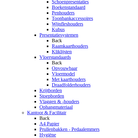
Schoenpresentaties
Boekenstandaard
Penhouders
Toonbankaccessoires
Wijnfleshouders
Kubus
Presentatiesystemen
Back
Raamkaarthouders
Kliklijsten
Vloerstandaards
Back
Opvouwbaar
Vloermodel
Met kaarthouders
Draadfolderhouders
Krijtborden
Stoepborden
Vlaggen & -houders
Ophangmateriaal
Kantoor & Facilitair
Back
A4 Papier
Prullenbakken - Pedaalemmers
Hygiëne