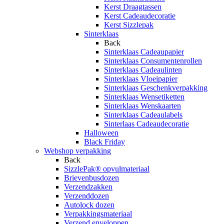
Kerst Draagtassen
Kerst Cadeaudecoratie
Kerst Sizzlepak
Sinterklaas
Back
Sinterklaas Cadeaupapier
Sinterklaas Consumentenrollen
Sinterklaas Cadeaulinten
Sinterklaas Vloeipapier
Sinterklaas Geschenkverpakking
Sinterklaas Wensetiketten
Sinterklaas Wenskaarten
Sinterklaas Cadeaulabels
Sinterlaas Cadeaudecoratie
Halloween
Black Friday
Webshop verpakking
Back
SizzlePak® opvulmateriaal
Brievenbusdozen
Verzendzakken
Verzenddozen
Autolock dozen
Verpakkingsmateriaal
Verzend enveloppen