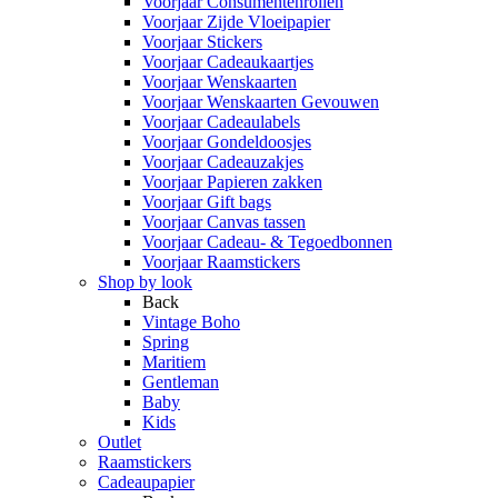
Voorjaar Consumentenrollen
Voorjaar Zijde Vloeipapier
Voorjaar Stickers
Voorjaar Cadeaukaartjes
Voorjaar Wenskaarten
Voorjaar Wenskaarten Gevouwen
Voorjaar Cadeaulabels
Voorjaar Gondeldoosjes
Voorjaar Cadeauzakjes
Voorjaar Papieren zakken
Voorjaar Gift bags
Voorjaar Canvas tassen
Voorjaar Cadeau- & Tegoedbonnen
Voorjaar Raamstickers
Shop by look
Back
Vintage Boho
Spring
Maritiem
Gentleman
Baby
Kids
Outlet
Raamstickers
Cadeaupapier