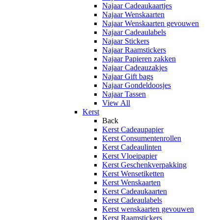
Najaar Cadeaukaartjes
Najaar Wenskaarten
Najaar Wenskaarten gevouwen
Najaar Cadeaulabels
Najaar Stickers
Najaar Raamstickers
Najaar Papieren zakken
Najaar Cadeauzakjes
Najaar Gift bags
Najaar Gondeldoosjes
Najaar Tassen
View All
Kerst
Back
Kerst Cadeaupapier
Kerst Consumentenrollen
Kerst Cadeaulinten
Kerst Vloeipapier
Kerst Geschenkverpakking
Kerst Wensetiketten
Kerst Wenskaarten
Kerst Cadeaukaarten
Kerst Cadeaulabels
Kerst wenskaarten gevouwen
Kerst Raamstickers