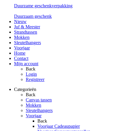
Duurzame geschenkverpakking
Duurzaam geschenk
Nieuw
Juf & Meester
Strandtassen
Mokken
Sleutelhangers
Voorjaar
Home
Contact
Mijn account
Back
Login
Registreer
Categorieën
Back
Canvas tassen
Mokken
Sleutelhangers
Voorjaar
Back
Voorjaar Cadeaupapier