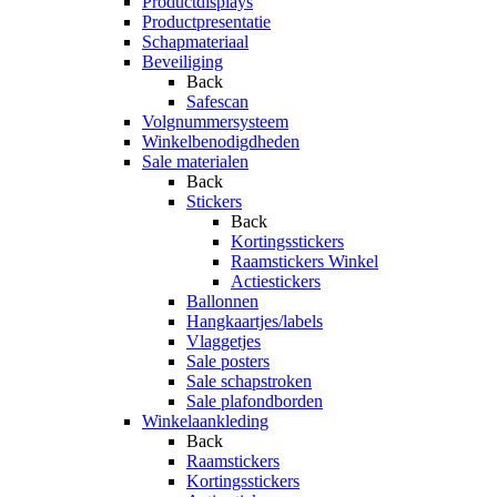
Productdisplays
Productpresentatie
Schapmateriaal
Beveiliging
Back
Safescan
Volgnummersysteem
Winkelbenodigdheden
Sale materialen
Back
Stickers
Back
Kortingsstickers
Raamstickers Winkel
Actiestickers
Ballonnen
Hangkaartjes/labels
Vlaggetjes
Sale posters
Sale schapstroken
Sale plafondborden
Winkelaankleding
Back
Raamstickers
Kortingsstickers