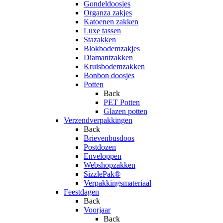
Gondeldoosjes
Organza zakjes
Katoenen zakken
Luxe tassen
Stazakken
Blokbodemzakjes
Diamantzakken
Kruisbodemzakken
Bonbon doosjes
Potten
Back
PET Potten
Glazen potten
Verzendverpakkingen
Back
Brievenbusdoos
Postdozen
Enveloppen
Webshopzakken
SizzlePak®
Verpakkingsmateriaal
Feestdagen
Back
Voorjaar
Back