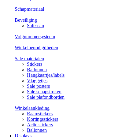
Schapmateriaal
Beveiliging
Safescan
Volgnummersysteem
Winkelbenodigdheden
Sale materialen
Stickers
Ballonnen
Hangkaartjes/labels
Vlaggetjes
Sale posters
Sale schapstroken
Sale plafondborden
Winkelaankleding
Raamstickers
Kortingsstickers
Actie stickers
Ballonnen
Displays