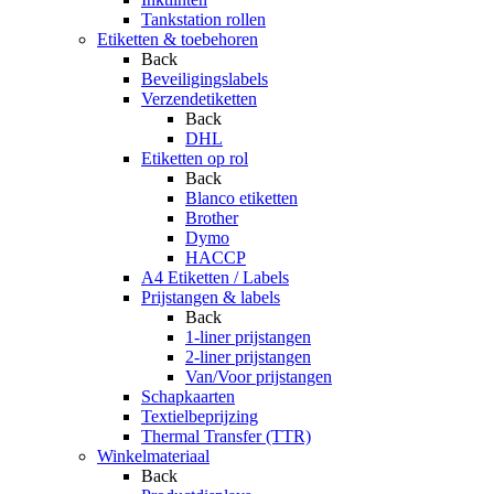
Tankstation rollen
Etiketten & toebehoren
Back
Beveiligingslabels
Verzendetiketten
Back
DHL
Etiketten op rol
Back
Blanco etiketten
Brother
Dymo
HACCP
A4 Etiketten / Labels
Prijstangen & labels
Back
1-liner prijstangen
2-liner prijstangen
Van/Voor prijstangen
Schapkaarten
Textielbeprijzing
Thermal Transfer (TTR)
Winkelmateriaal
Back