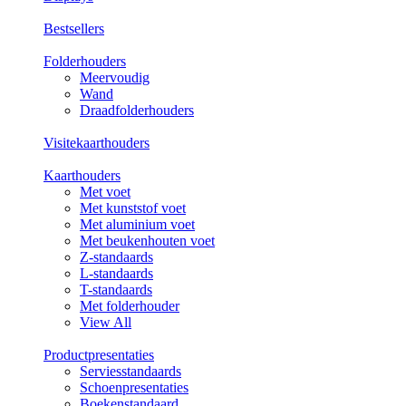
Bestsellers
Folderhouders
Meervoudig
Wand
Draadfolderhouders
Visitekaarthouders
Kaarthouders
Met voet
Met kunststof voet
Met aluminium voet
Met beukenhouten voet
Z-standaards
L-standaards
T-standaards
Met folderhouder
View All
Productpresentaties
Serviesstandaards
Schoenpresentaties
Boekenstandaard