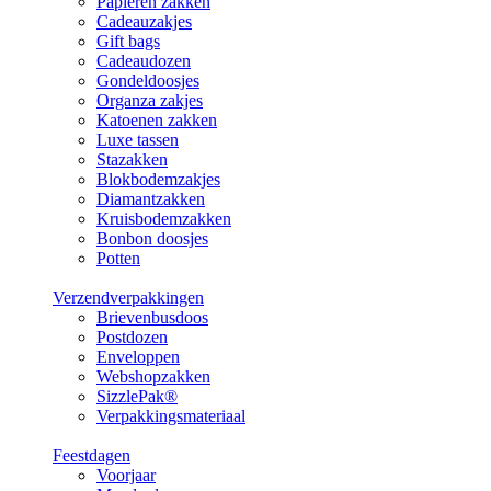
Papieren zakken
Cadeauzakjes
Gift bags
Cadeaudozen
Gondeldoosjes
Organza zakjes
Katoenen zakken
Luxe tassen
Stazakken
Blokbodemzakjes
Diamantzakken
Kruisbodemzakken
Bonbon doosjes
Potten
Verzendverpakkingen
Brievenbusdoos
Postdozen
Enveloppen
Webshopzakken
SizzlePak®
Verpakkingsmateriaal
Feestdagen
Voorjaar