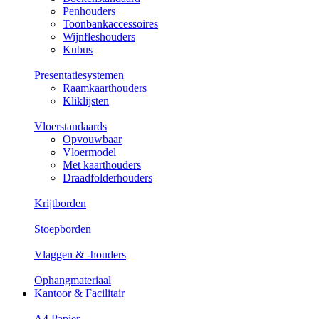
Penhouders
Toonbankaccessoires
Wijnfleshouders
Kubus
Presentatiesystemen
Raamkaarthouders
Kliklijsten
Vloerstandaards
Opvouwbaar
Vloermodel
Met kaarthouders
Draadfolderhouders
Krijtborden
Stoepborden
Vlaggen & -houders
Ophangmateriaal
Kantoor & Facilitair
A4 Papier