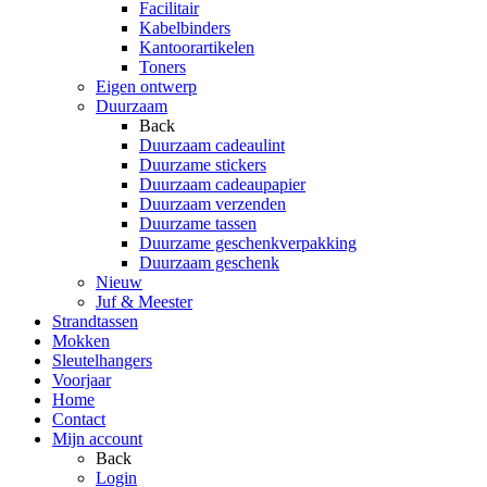
Facilitair
Kabelbinders
Kantoorartikelen
Toners
Eigen ontwerp
Duurzaam
Back
Duurzaam cadeaulint
Duurzame stickers
Duurzaam cadeaupapier
Duurzaam verzenden
Duurzame tassen
Duurzame geschenkverpakking
Duurzaam geschenk
Nieuw
Juf & Meester
Strandtassen
Mokken
Sleutelhangers
Voorjaar
Home
Contact
Mijn account
Back
Login