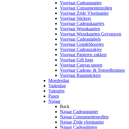
Voorjaar Cadeaupapier
Voorjaar Consumentenrollen
Voorjaar Zijde Vloeipapier
Voorjaar Stickers
Voorjaar Cadeaukaartjes
Voorjaar Wenskaarten
Voorjaar Wenskaarten Gevouwen
Voorjaar Cadeaulabels
Voorjaar Gondeldoosjes
Voorjaar Cadeauzakjes
Voorjaar Papieren zakken
Voorjaar Gift bags
Voorjaar Canvas tassen
Voorjaar Cadeau- & Tegoedbonnen
Voorjaar Raamstickers
Moederdag
Vaderdag
Valentijn
Pasen
Najaar
Back
Najaar Cadeaupapier
Najaar Consumentenrollen
Najaar Zijde vloeipapier
Najaar Cadeaulinten