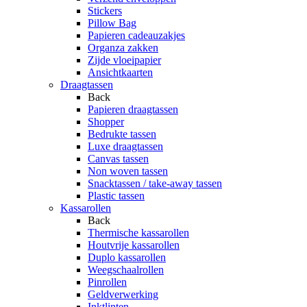
Stickers
Pillow Bag
Papieren cadeauzakjes
Organza zakken
Zijde vloeipapier
Ansichtkaarten
Draagtassen
Back
Papieren draagtassen
Shopper
Bedrukte tassen
Luxe draagtassen
Canvas tassen
Non woven tassen
Snacktassen / take-away tassen
Plastic tassen
Kassarollen
Back
Thermische kassarollen
Houtvrije kassarollen
Duplo kassarollen
Weegschaalrollen
Pinrollen
Geldverwerking
Inktlinten