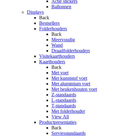
Actie stickers
Ballonnen
Displays
Back
Bestsellers
Folderhouders
Back
Meervoudig
Wand
Draadfolderhouders
Visitekaarthouders
Kaarthouders
Back
Met voet
Met kunststof voet
Met aluminium voet
Met beukenhouten voet
Z-standaards
L-standaards
T-standaards
Met folderhouder
View All
Productpresentaties
Back
Serviesstandaards