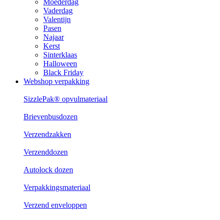
Moederdag
Vaderdag
Valentijn
Pasen
Najaar
Kerst
Sinterklaas
Halloween
Black Friday
Webshop verpakking
SizzlePak® opvulmateriaal
Brievenbusdozen
Verzendzakken
Verzenddozen
Autolock dozen
Verpakkingsmateriaal
Verzend enveloppen