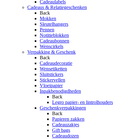
Cadeaulabels
Cadeaus & Relatiegeschenken
Back
Mokken
Sleutelhangers
Pennen
Notitieblokken
Cadeaubonnen
Wenscirkels
Verpakking & Geschenk
Back
Cadeaudecoratie
Wensetiketten
Sluitstickers
Stickervellen
Vloeipapier
Inpakbenodigdheden
Back
Legro papier- en lintrolhouders
Geschenkverpakkingen
Back
Papieren zakken
Cadeauzakjes
Gift bags
Cadeaudozen