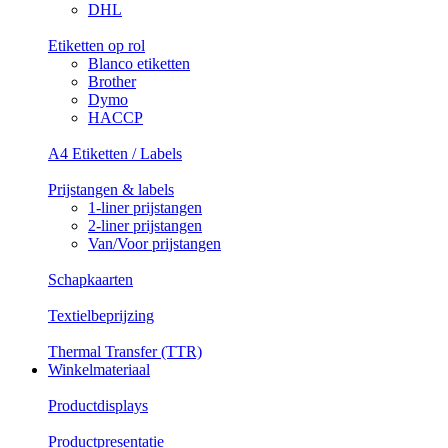
DHL
Etiketten op rol
Blanco etiketten
Brother
Dymo
HACCP
A4 Etiketten / Labels
Prijstangen & labels
1-liner prijstangen
2-liner prijstangen
Van/Voor prijstangen
Schapkaarten
Textielbeprijzing
Thermal Transfer (TTR)
Winkelmateriaal
Productdisplays
Productpresentatie