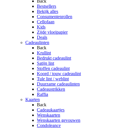
Back
Bestsellers
Bekijk alles
Consumentenrollen
Cellofaan
Kids
Zijde vloeipapier
Deals
Cadeaulinten
Back
Krullint
Bedrukt cadeaulint
Satijn lint
Stoffen cadeaulint
Koord / touw cadeaulint
Tule lint / weblint
Duurzame cadeaulinten
Cadeaustrikken
Raffia
Kaarten
Back
Cadeaukaartjes
Wenskaarten
Wenskaarten gevouwen
Condoleance