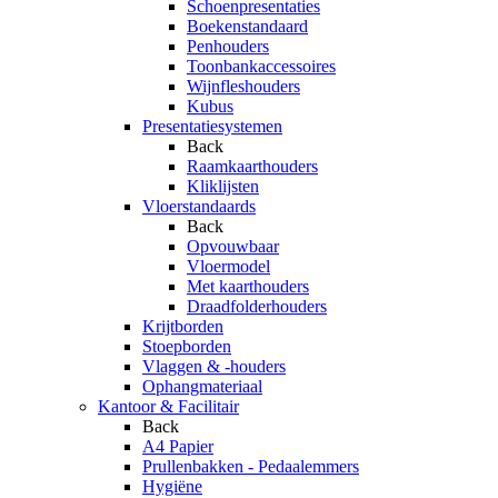
Schoenpresentaties
Boekenstandaard
Penhouders
Toonbankaccessoires
Wijnfleshouders
Kubus
Presentatiesystemen
Back
Raamkaarthouders
Kliklijsten
Vloerstandaards
Back
Opvouwbaar
Vloermodel
Met kaarthouders
Draadfolderhouders
Krijtborden
Stoepborden
Vlaggen & -houders
Ophangmateriaal
Kantoor & Facilitair
Back
A4 Papier
Prullenbakken - Pedaalemmers
Hygiëne