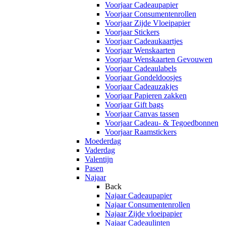
Voorjaar Cadeaupapier
Voorjaar Consumentenrollen
Voorjaar Zijde Vloeipapier
Voorjaar Stickers
Voorjaar Cadeaukaartjes
Voorjaar Wenskaarten
Voorjaar Wenskaarten Gevouwen
Voorjaar Cadeaulabels
Voorjaar Gondeldoosjes
Voorjaar Cadeauzakjes
Voorjaar Papieren zakken
Voorjaar Gift bags
Voorjaar Canvas tassen
Voorjaar Cadeau- & Tegoedbonnen
Voorjaar Raamstickers
Moederdag
Vaderdag
Valentijn
Pasen
Najaar
Back
Najaar Cadeaupapier
Najaar Consumentenrollen
Najaar Zijde vloeipapier
Najaar Cadeaulinten