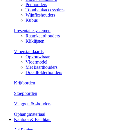
Penhouders
Toonbankaccessoires
Wijnfleshouders
Kubus
Presentatiesystemen
Raamkaarthouders
Kliklijsten
Vloerstandaards
Opvouwbaar
Vloermodel
Met kaarthouders
Draadfolderhouders
Krijtborden
Stoepborden
Vlaggen & -houders
Ophangmateriaal
Kantoor & Facilitair
A4 Papier