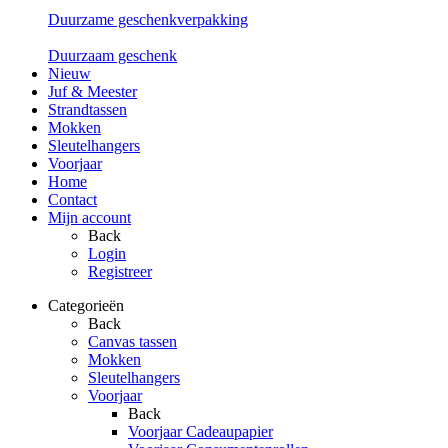
Duurzame geschenkverpakking
Duurzaam geschenk
Nieuw
Juf & Meester
Strandtassen
Mokken
Sleutelhangers
Voorjaar
Home
Contact
Mijn account
Back
Login
Registreer
Categorieën
Back
Canvas tassen
Mokken
Sleutelhangers
Voorjaar
Back
Voorjaar Cadeaupapier