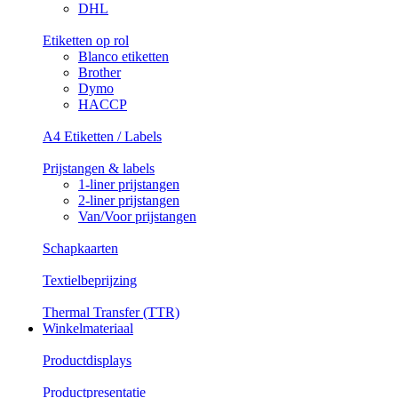
DHL
Etiketten op rol
Blanco etiketten
Brother
Dymo
HACCP
A4 Etiketten / Labels
Prijstangen & labels
1-liner prijstangen
2-liner prijstangen
Van/Voor prijstangen
Schapkaarten
Textielbeprijzing
Thermal Transfer (TTR)
Winkelmateriaal
Productdisplays
Productpresentatie