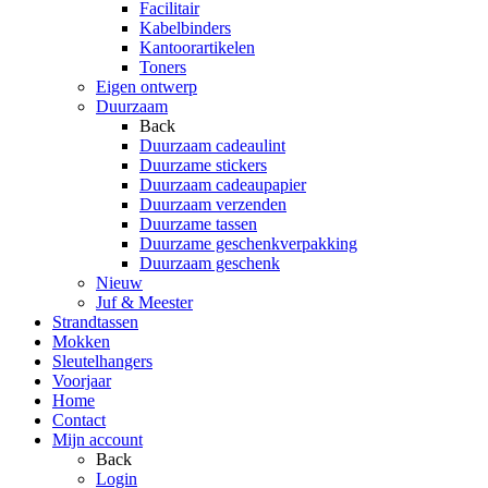
Facilitair
Kabelbinders
Kantoorartikelen
Toners
Eigen ontwerp
Duurzaam
Back
Duurzaam cadeaulint
Duurzame stickers
Duurzaam cadeaupapier
Duurzaam verzenden
Duurzame tassen
Duurzame geschenkverpakking
Duurzaam geschenk
Nieuw
Juf & Meester
Strandtassen
Mokken
Sleutelhangers
Voorjaar
Home
Contact
Mijn account
Back
Login