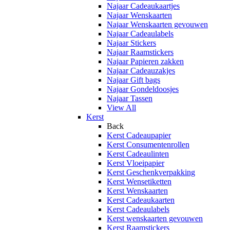
Najaar Cadeaukaartjes
Najaar Wenskaarten
Najaar Wenskaarten gevouwen
Najaar Cadeaulabels
Najaar Stickers
Najaar Raamstickers
Najaar Papieren zakken
Najaar Cadeauzakjes
Najaar Gift bags
Najaar Gondeldoosjes
Najaar Tassen
View All
Kerst
Back
Kerst Cadeaupapier
Kerst Consumentenrollen
Kerst Cadeaulinten
Kerst Vloeipapier
Kerst Geschenkverpakking
Kerst Wensetiketten
Kerst Wenskaarten
Kerst Cadeaukaarten
Kerst Cadeaulabels
Kerst wenskaarten gevouwen
Kerst Raamstickers