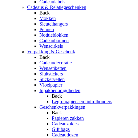
Cadeaulabels
Cadeaus & Relatiegeschenken
Back
Mokken
Sleutelhangers
Pennen
Notitieblokken
Cadeaubonnen
Wenscirkels
Verpakking & Geschenk
Back
Cadeaudecoratie
Wensetiketten
Sluitstickers
Stickervellen
Vloeipapier
Inpakbenodigdheden
Back
Legro papier- en lintrolhouders
Geschenkverpakkingen
Back
Papieren zakken
Cadeauzakjes
Gift bags
Cadeaudozen