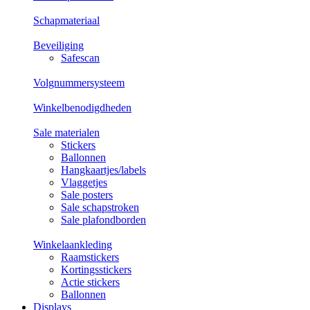
Schapmateriaal
Beveiliging
Safescan
Volgnummersysteem
Winkelbenodigdheden
Sale materialen
Stickers
Ballonnen
Hangkaartjes/labels
Vlaggetjes
Sale posters
Sale schapstroken
Sale plafondborden
Winkelaankleding
Raamstickers
Kortingsstickers
Actie stickers
Ballonnen
Displays