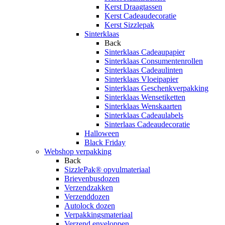
Kerst Draagtassen
Kerst Cadeaudecoratie
Kerst Sizzlepak
Sinterklaas
Back
Sinterklaas Cadeaupapier
Sinterklaas Consumentenrollen
Sinterklaas Cadeaulinten
Sinterklaas Vloeipapier
Sinterklaas Geschenkverpakking
Sinterklaas Wensetiketten
Sinterklaas Wenskaarten
Sinterklaas Cadeaulabels
Sinterlaas Cadeaudecoratie
Halloween
Black Friday
Webshop verpakking
Back
SizzlePak® opvulmateriaal
Brievenbusdozen
Verzendzakken
Verzenddozen
Autolock dozen
Verpakkingsmateriaal
Verzend enveloppen