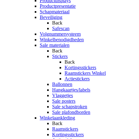
Productdisplays
Productpresentatie
Schapmateriaal
Beveiliging
Back
Safescan
Volgnummersysteem
Winkelbenodigdheden
Sale materialen
Back
Stickers
Back
Kortingsstickers
Raamstickers Winkel
Actiestickers
Ballonnen
Hangkaartjes/labels
Vlaggetjes
Sale posters
Sale schapstroken
Sale plafondborden
Winkelaankleding
Back
Raamstickers
Kortingsstickers