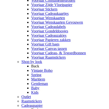
Voorjaar Consumentenrollen
Voorjaar Zijde Vloeipapier
Voorjaar Stickers
Voorjaar Cadeaukaartjes
Voorjaar Wenskaarten
Voorjaar Wenskaarten Gevouwen
Voorjaar Cadeaulabels
Voorjaar Gondeldoosjes
Voorjaar Cadeauzakjes
Voorjaar Papieren zakken
Voorjaar Gift bags
Voorjaar Canvas tassen
Voorjaar Cadeau- & Tegoedbonnen
Voorjaar Raamstickers
Shop by look
Back
Vintage Boho
Spring
Maritiem
Gentleman
Baby
Kids
Outlet
Raamstickers
Cadeaupapier