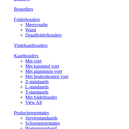
Bestsellers
Folderhouders
Meervoudig
Wand
Draadfolderhouders
Visitekaarthouders
Kaarthouders
Met voet
Met kunststof voet
Met aluminium voet
Met beukenhouten voet
Z-standaards
L-standaards
T-standaards
Met folderhouder
View All
Productpresentaties
Serviesstandaards
Schoenpresentaties
Boekenstandaard