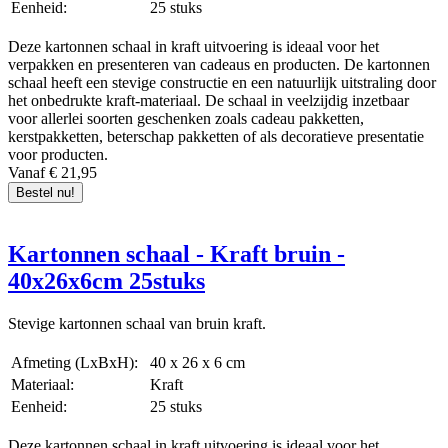
Eenheid:
25 stuks
Naast dat de dozen over een automatische bodem beschikken, kunt
u de autolock dozen eenvoudig aanpassen aan de hoogte van de
producten. Doordat de doos is voorzien van rillijnen kunt u de doos
Deze kartonnen schaal in kraft uitvoering is ideaal voor het
tot verschillende hoogtes aanpassen. Hierdoor bespaart u tijd tijdens
verpakken en presenteren van cadeaus en producten. De kartonnen
het opzetten van de doos, maar ook in opvulmateriaal bespaart u
schaal heeft een stevige constructie en een natuurlijk uitstraling door
aanzienlijk. U kunt de doos immers makkelijker aanpassen aan de
het onbedrukte kraft-materiaal. De schaal in veelzijdig inzetbaar
grootte van het product.
voor allerlei soorten geschenken zoals cadeau pakketten,
kerstpakketten, beterschap pakketten of als decoratieve presentatie
Wilt u nog flexibeler uw producten verzenden? Neem dan eens een
voor producten.
kijkje bij onze
verzendzakken
.
Vanaf € 21,95
Bestel nu!
Grote oplage of maatwerk nodig?
Kartonnen schaal - Kraft bruin -
Bel
+31(0)182 39 55 22
of
mail
ons gerust als u een grote
oplage verzenddozen of dozen met eigen bedrukking wenst. Wij
40x26x6cm 25stuks
denken graag met u mee en kunnen u ook helpen bij het eventuele
ontwerp!
Stevige kartonnen schaal van bruin kraft.
Afmeting (LxBxH):
40 x 26 x 6 cm
Materiaal:
Kraft
Eenheid:
25 stuks
Deze kartonnen schaal in kraft uitvoering is ideaal voor het