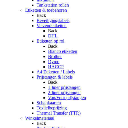
Tankstation rollen
Etiketten & toebehoren
Back
Beveiligingslabels
Verzendetiketten
Back
DHL
Etiketten op rol
Back
Blanco etiketten
Brother
Dymo
HACCP
A4 Etiketten / Labels
Prijstangen & labels
Back
1-liner prijstangen
2-liner prijstangen
Van/Voor prijstangen
Schapkaarten
Textielbeprijzing
Thermal Transfer (TTR)
Winkelmateriaal
Back