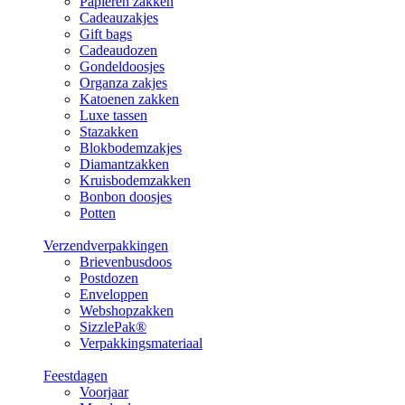
Papieren zakken
Cadeauzakjes
Gift bags
Cadeaudozen
Gondeldoosjes
Organza zakjes
Katoenen zakken
Luxe tassen
Stazakken
Blokbodemzakjes
Diamantzakken
Kruisbodemzakken
Bonbon doosjes
Potten
Verzendverpakkingen
Brievenbusdoos
Postdozen
Enveloppen
Webshopzakken
SizzlePak®
Verpakkingsmateriaal
Feestdagen
Voorjaar