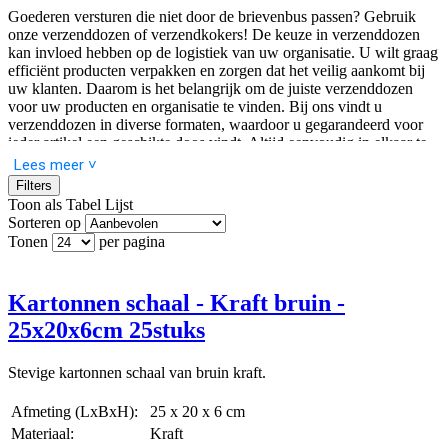
Goederen versturen die niet door de brievenbus passen? Gebruik
onze verzenddozen of verzendkokers! De keuze in verzenddozen
kan invloed hebben op de logistiek van uw organisatie. U wilt graag
efficiënt producten verpakken en zorgen dat het veilig aankomt bij
uw klanten. Daarom is het belangrijk om de juiste verzenddozen
voor uw producten en organisatie te vinden. Bij ons vindt u
verzenddozen in diverse formaten, waardoor u gegarandeerd voor
ieder artikel een geschikte doos vindt. Altijd eenvoudig in elkaar te
vouwen en daardoor snel in gebruik. De verzenddozen zijn voorzien
Lees meer ˅
van een krachtige zelfklevende plakstrip om de verpakking snel te
Filters
sluiten, zonder extra gebruik van tape. De dozen zijn daarnaast ook
Toon als
Tabel
Lijst
voorzien van een tearstrip, zo kan de ontvanger de doos gemakkelijk
Sorteren op
openen, zonder de doos of de inhoud te beschadigen.
Tonen
per pagina
Verzenddozen bedrukken
Kartonnen schaal - Kraft bruin -
Wilt u dat klanten direct bij levering zien van wie het pakket
25x20x6cm 25stuks
afkomstig is en extra reclame maken? Dan zou een bedrukte
verzenddoos wellicht wat voor u zijn! Neem contact op met een van
onze specialisten om de mogelijkheden te bespreken.
Stevige kartonnen schaal van bruin kraft.
Variabele hoogte autolock dozen
Afmeting (LxBxH):
25 x 20 x 6 cm
Materiaal:
Kraft