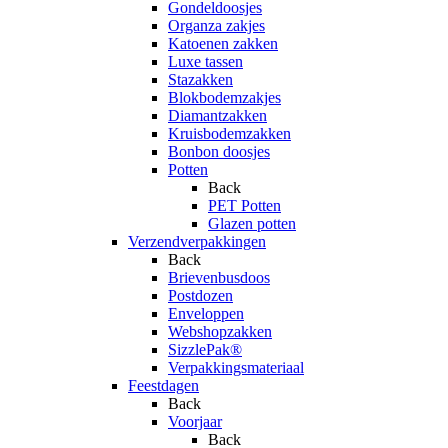
Gondeldoosjes
Organza zakjes
Katoenen zakken
Luxe tassen
Stazakken
Blokbodemzakjes
Diamantzakken
Kruisbodemzakken
Bonbon doosjes
Potten
Back
PET Potten
Glazen potten
Verzendverpakkingen
Back
Brievenbusdoos
Postdozen
Enveloppen
Webshopzakken
SizzlePak®
Verpakkingsmateriaal
Feestdagen
Back
Voorjaar
Back