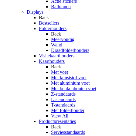
Actie stickers
Ballonnen
Displays
Back
Bestsellers
Folderhouders
Back
Meervoudig
Wand
Draadfolderhouders
Visitekaarthouders
Kaarthouders
Back
Met voet
Met kunststof voet
Met aluminium voet
Met beukenhouten voet
Z-standaards
L-standaards
T-standaards
Met folderhouder
View All
Productpresentaties
Back
Serviesstandaards