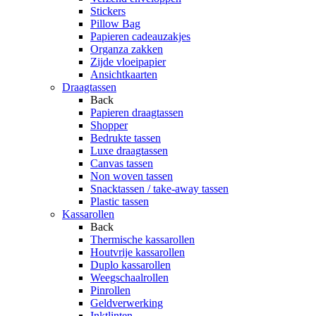
Stickers
Pillow Bag
Papieren cadeauzakjes
Organza zakken
Zijde vloeipapier
Ansichtkaarten
Draagtassen
Back
Papieren draagtassen
Shopper
Bedrukte tassen
Luxe draagtassen
Canvas tassen
Non woven tassen
Snacktassen / take-away tassen
Plastic tassen
Kassarollen
Back
Thermische kassarollen
Houtvrije kassarollen
Duplo kassarollen
Weegschaalrollen
Pinrollen
Geldverwerking
Inktlinten