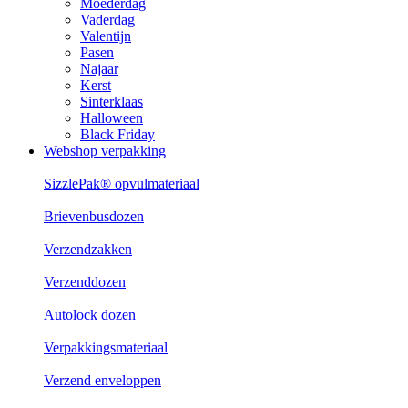
Moederdag
Vaderdag
Valentijn
Pasen
Najaar
Kerst
Sinterklaas
Halloween
Black Friday
Webshop verpakking
SizzlePak® opvulmateriaal
Brievenbusdozen
Verzendzakken
Verzenddozen
Autolock dozen
Verpakkingsmateriaal
Verzend enveloppen