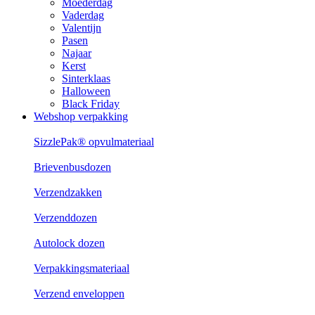
Moederdag
Vaderdag
Valentijn
Pasen
Najaar
Kerst
Sinterklaas
Halloween
Black Friday
Webshop verpakking
SizzlePak® opvulmateriaal
Brievenbusdozen
Verzendzakken
Verzenddozen
Autolock dozen
Verpakkingsmateriaal
Verzend enveloppen