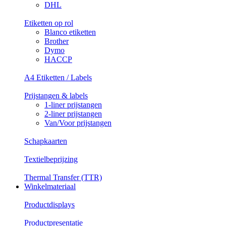
DHL
Etiketten op rol
Blanco etiketten
Brother
Dymo
HACCP
A4 Etiketten / Labels
Prijstangen & labels
1-liner prijstangen
2-liner prijstangen
Van/Voor prijstangen
Schapkaarten
Textielbeprijzing
Thermal Transfer (TTR)
Winkelmateriaal
Productdisplays
Productpresentatie