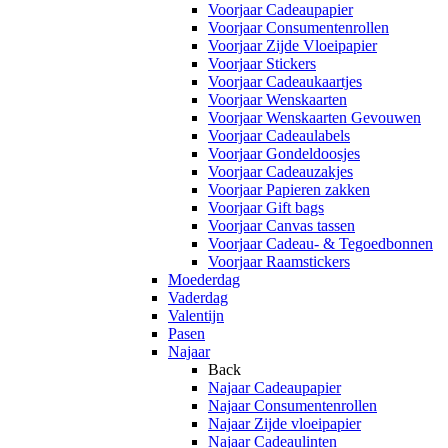
Voorjaar Cadeaupapier
Voorjaar Consumentenrollen
Voorjaar Zijde Vloeipapier
Voorjaar Stickers
Voorjaar Cadeaukaartjes
Voorjaar Wenskaarten
Voorjaar Wenskaarten Gevouwen
Voorjaar Cadeaulabels
Voorjaar Gondeldoosjes
Voorjaar Cadeauzakjes
Voorjaar Papieren zakken
Voorjaar Gift bags
Voorjaar Canvas tassen
Voorjaar Cadeau- & Tegoedbonnen
Voorjaar Raamstickers
Moederdag
Vaderdag
Valentijn
Pasen
Najaar
Back
Najaar Cadeaupapier
Najaar Consumentenrollen
Najaar Zijde vloeipapier
Najaar Cadeaulinten