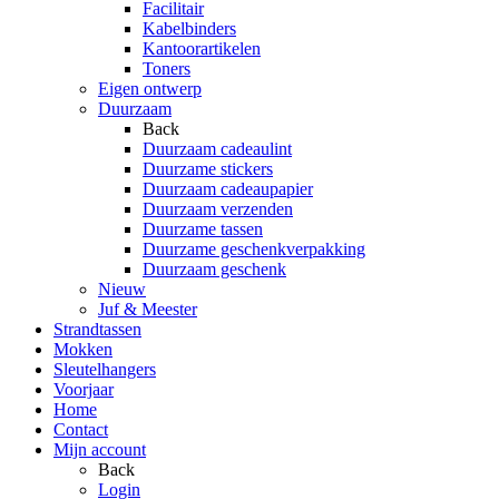
Facilitair
Kabelbinders
Kantoorartikelen
Toners
Eigen ontwerp
Duurzaam
Back
Duurzaam cadeaulint
Duurzame stickers
Duurzaam cadeaupapier
Duurzaam verzenden
Duurzame tassen
Duurzame geschenkverpakking
Duurzaam geschenk
Nieuw
Juf & Meester
Strandtassen
Mokken
Sleutelhangers
Voorjaar
Home
Contact
Mijn account
Back
Login