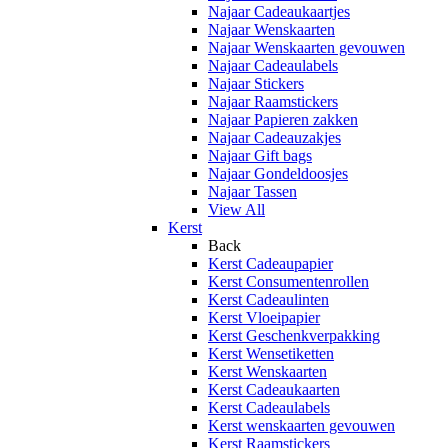
Najaar Cadeaukaartjes
Najaar Wenskaarten
Najaar Wenskaarten gevouwen
Najaar Cadeaulabels
Najaar Stickers
Najaar Raamstickers
Najaar Papieren zakken
Najaar Cadeauzakjes
Najaar Gift bags
Najaar Gondeldoosjes
Najaar Tassen
View All
Kerst
Back
Kerst Cadeaupapier
Kerst Consumentenrollen
Kerst Cadeaulinten
Kerst Vloeipapier
Kerst Geschenkverpakking
Kerst Wensetiketten
Kerst Wenskaarten
Kerst Cadeaukaarten
Kerst Cadeaulabels
Kerst wenskaarten gevouwen
Kerst Raamstickers