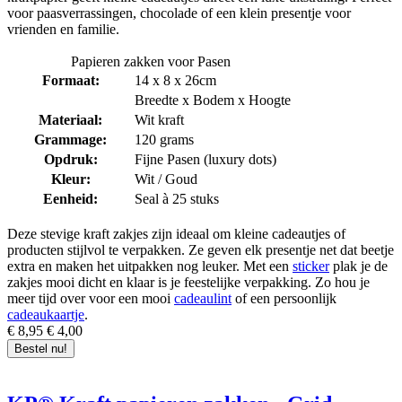
voor paasverrassingen, chocolade of een klein presentje voor
vrienden en familie.
Papieren zakken voor Pasen
Formaat:
14 x 8 x 26cm
Breedte x Bodem x Hoogte
Materiaal:
Wit kraft
Grammage:
120 grams
Opdruk:
Fijne Pasen (luxury dots)
Kleur:
Wit / Goud
Eenheid:
Seal à 25 stuks
Deze stevige kraft zakjes zijn ideaal om kleine cadeautjes of
producten stijlvol te verpakken. Ze geven elk presentje net dat beetje
extra en maken het uitpakken nog leuker. Met een
sticker
plak je de
zakjes mooi dicht en klaar is je feestelijke verpakking. Zo hou je
meer tijd over voor een mooi
cadeaulint
of een persoonlijk
cadeaukaartje
.
€ 8,95
€ 4,00
Bestel nu!