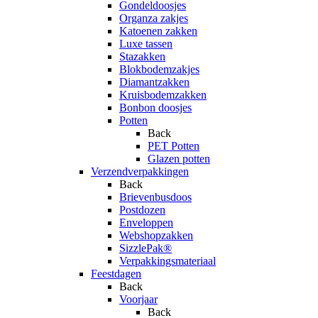
Gondeldoosjes
Organza zakjes
Katoenen zakken
Luxe tassen
Stazakken
Blokbodemzakjes
Diamantzakken
Kruisbodemzakken
Bonbon doosjes
Potten
Back
PET Potten
Glazen potten
Verzendverpakkingen
Back
Brievenbusdoos
Postdozen
Enveloppen
Webshopzakken
SizzlePak®
Verpakkingsmateriaal
Feestdagen
Back
Voorjaar
Back