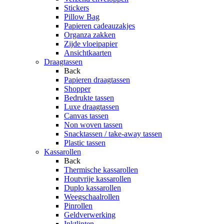
Stickers
Pillow Bag
Papieren cadeauzakjes
Organza zakken
Zijde vloeipapier
Ansichtkaarten
Draagtassen
Back
Papieren draagtassen
Shopper
Bedrukte tassen
Luxe draagtassen
Canvas tassen
Non woven tassen
Snacktassen / take-away tassen
Plastic tassen
Kassarollen
Back
Thermische kassarollen
Houtvrije kassarollen
Duplo kassarollen
Weegschaalrollen
Pinrollen
Geldverwerking
Inktlinten