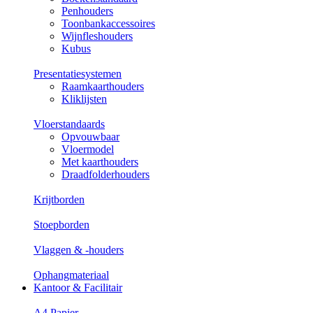
Penhouders
Toonbankaccessoires
Wijnfleshouders
Kubus
Presentatiesystemen
Raamkaarthouders
Kliklijsten
Vloerstandaards
Opvouwbaar
Vloermodel
Met kaarthouders
Draadfolderhouders
Krijtborden
Stoepborden
Vlaggen & -houders
Ophangmateriaal
Kantoor & Facilitair
A4 Papier