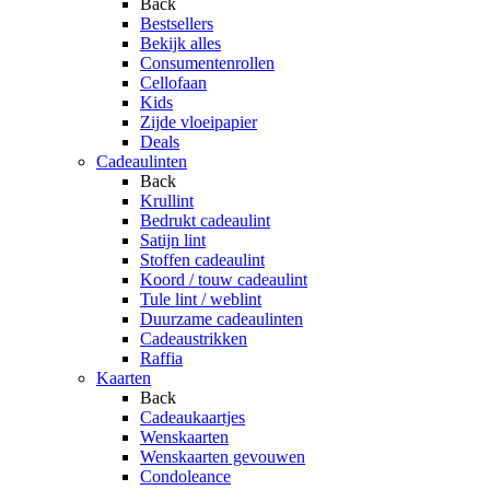
Back
Bestsellers
Bekijk alles
Consumentenrollen
Cellofaan
Kids
Zijde vloeipapier
Deals
Cadeaulinten
Back
Krullint
Bedrukt cadeaulint
Satijn lint
Stoffen cadeaulint
Koord / touw cadeaulint
Tule lint / weblint
Duurzame cadeaulinten
Cadeaustrikken
Raffia
Kaarten
Back
Cadeaukaartjes
Wenskaarten
Wenskaarten gevouwen
Condoleance