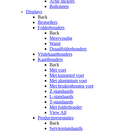
Actie stickers
Ballonnen
Displays
Back
Bestsellers
Folderhouders
Back
Meervoudig
Wand
Draadfolderhouders
Visitekaarthouders
Kaarthouders
Back
Met voet
Met kunststof voet
Met aluminium voet
Met beukenhouten voet
Z-standaards
L-standaards
T-standaards
Met folderhouder
View All
Productpresentaties
Back
Serviesstandaards