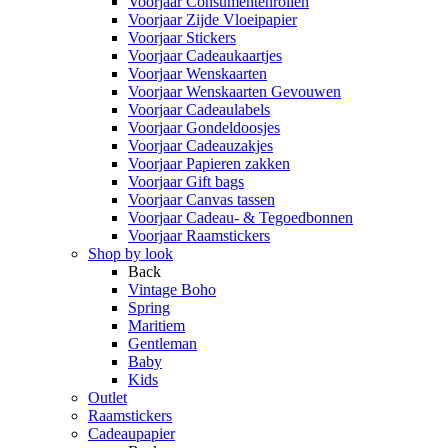
Voorjaar Consumentenrollen
Voorjaar Zijde Vloeipapier
Voorjaar Stickers
Voorjaar Cadeaukaartjes
Voorjaar Wenskaarten
Voorjaar Wenskaarten Gevouwen
Voorjaar Cadeaulabels
Voorjaar Gondeldoosjes
Voorjaar Cadeauzakjes
Voorjaar Papieren zakken
Voorjaar Gift bags
Voorjaar Canvas tassen
Voorjaar Cadeau- & Tegoedbonnen
Voorjaar Raamstickers
Shop by look
Back
Vintage Boho
Spring
Maritiem
Gentleman
Baby
Kids
Outlet
Raamstickers
Cadeaupapier