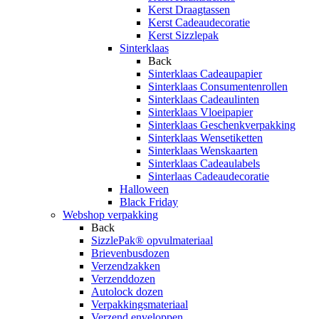
Kerst Draagtassen
Kerst Cadeaudecoratie
Kerst Sizzlepak
Sinterklaas
Back
Sinterklaas Cadeaupapier
Sinterklaas Consumentenrollen
Sinterklaas Cadeaulinten
Sinterklaas Vloeipapier
Sinterklaas Geschenkverpakking
Sinterklaas Wensetiketten
Sinterklaas Wenskaarten
Sinterklaas Cadeaulabels
Sinterlaas Cadeaudecoratie
Halloween
Black Friday
Webshop verpakking
Back
SizzlePak® opvulmateriaal
Brievenbusdozen
Verzendzakken
Verzenddozen
Autolock dozen
Verpakkingsmateriaal
Verzend enveloppen