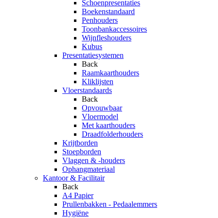
Schoenpresentaties
Boekenstandaard
Penhouders
Toonbankaccessoires
Wijnfleshouders
Kubus
Presentatiesystemen
Back
Raamkaarthouders
Kliklijsten
Vloerstandaards
Back
Opvouwbaar
Vloermodel
Met kaarthouders
Draadfolderhouders
Krijtborden
Stoepborden
Vlaggen & -houders
Ophangmateriaal
Kantoor & Facilitair
Back
A4 Papier
Prullenbakken - Pedaalemmers
Hygiëne