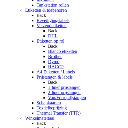
Tankstation rollen
Etiketten & toebehoren
Back
Beveiligingslabels
Verzendetiketten
Back
DHL
Etiketten op rol
Back
Blanco etiketten
Brother
Dymo
HACCP
A4 Etiketten / Labels
Prijstangen & labels
Back
1-liner prijstangen
2-liner prijstangen
Van/Voor prijstangen
Schapkaarten
Textielbeprijzing
Thermal Transfer (TTR)
Winkelmateriaal
Back