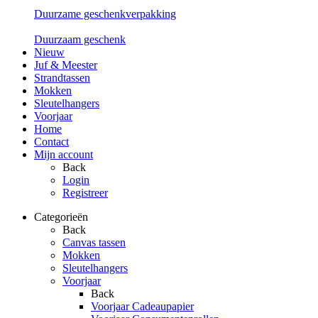
Duurzame geschenkverpakking
Duurzaam geschenk
Nieuw
Juf & Meester
Strandtassen
Mokken
Sleutelhangers
Voorjaar
Home
Contact
Mijn account
Back
Login
Registreer
Categorieën
Back
Canvas tassen
Mokken
Sleutelhangers
Voorjaar
Back
Voorjaar Cadeaupapier