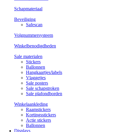
Schapmateriaal
Beveiliging
Safescan
Volgnummersysteem
Winkelbenodigdheden
Sale materialen
Stickers
Ballonnen
Hangkaartjes/labels
Vlaggetjes
Sale posters
Sale schapstroken
Sale plafondborden
Winkelaankleding
Raamstickers
Kortingsstickers
Actie stickers
Ballonnen
Displays