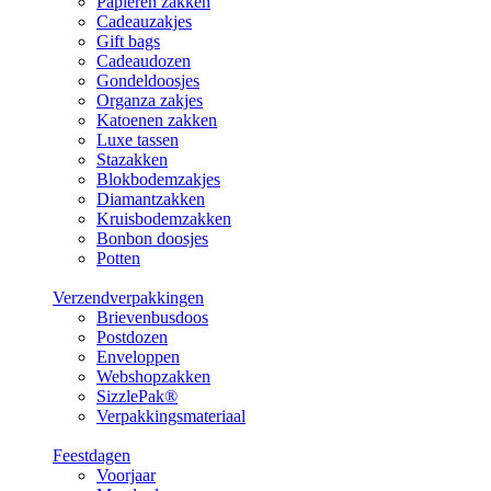
Papieren zakken
Cadeauzakjes
Gift bags
Cadeaudozen
Gondeldoosjes
Organza zakjes
Katoenen zakken
Luxe tassen
Stazakken
Blokbodemzakjes
Diamantzakken
Kruisbodemzakken
Bonbon doosjes
Potten
Verzendverpakkingen
Brievenbusdoos
Postdozen
Enveloppen
Webshopzakken
SizzlePak®
Verpakkingsmateriaal
Feestdagen
Voorjaar