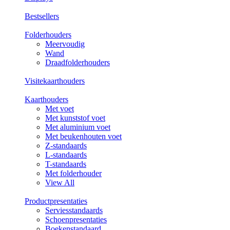
Bestsellers
Folderhouders
Meervoudig
Wand
Draadfolderhouders
Visitekaarthouders
Kaarthouders
Met voet
Met kunststof voet
Met aluminium voet
Met beukenhouten voet
Z-standaards
L-standaards
T-standaards
Met folderhouder
View All
Productpresentaties
Serviesstandaards
Schoenpresentaties
Boekenstandaard