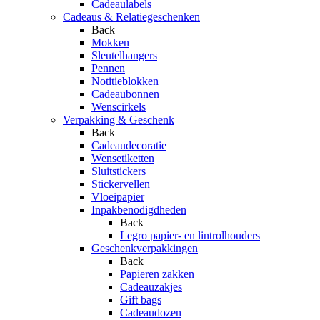
Cadeaulabels
Cadeaus & Relatiegeschenken
Back
Mokken
Sleutelhangers
Pennen
Notitieblokken
Cadeaubonnen
Wenscirkels
Verpakking & Geschenk
Back
Cadeaudecoratie
Wensetiketten
Sluitstickers
Stickervellen
Vloeipapier
Inpakbenodigdheden
Back
Legro papier- en lintrolhouders
Geschenkverpakkingen
Back
Papieren zakken
Cadeauzakjes
Gift bags
Cadeaudozen