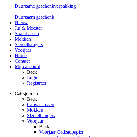
Duurzame geschenkverpakking
Duurzaam geschenk
Nieuw
Juf & Meester
Strandtassen
Mokken
Sleutelhangers
Voorjaar
Home
Contact
Mijn account
Back
Login
Registreer
Categorieën
Back
Canvas tassen
Mokken
Sleutelhangers
Voorjaar
Back
Voorjaar Cadeaupapier