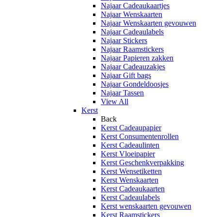
Najaar Cadeaukaartjes
Najaar Wenskaarten
Najaar Wenskaarten gevouwen
Najaar Cadeaulabels
Najaar Stickers
Najaar Raamstickers
Najaar Papieren zakken
Najaar Cadeauzakjes
Najaar Gift bags
Najaar Gondeldoosjes
Najaar Tassen
View All
Kerst
Back
Kerst Cadeaupapier
Kerst Consumentenrollen
Kerst Cadeaulinten
Kerst Vloeipapier
Kerst Geschenkverpakking
Kerst Wensetiketten
Kerst Wenskaarten
Kerst Cadeaukaarten
Kerst Cadeaulabels
Kerst wenskaarten gevouwen
Kerst Raamstickers