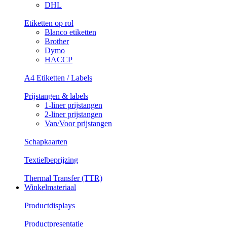
DHL
Etiketten op rol
Blanco etiketten
Brother
Dymo
HACCP
A4 Etiketten / Labels
Prijstangen & labels
1-liner prijstangen
2-liner prijstangen
Van/Voor prijstangen
Schapkaarten
Textielbeprijzing
Thermal Transfer (TTR)
Winkelmateriaal
Productdisplays
Productpresentatie