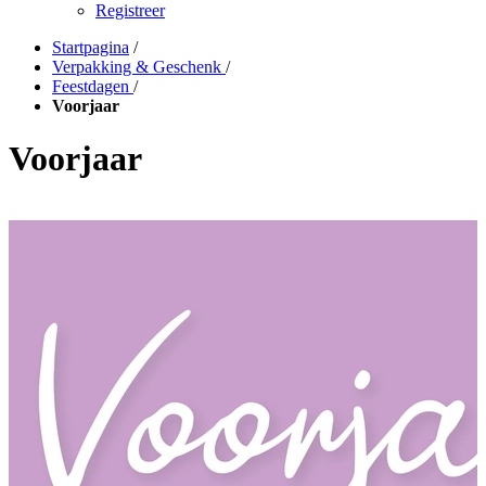
Registreer
Startpagina
/
Verpakking & Geschenk
/
Feestdagen
/
Voorjaar
Voorjaar