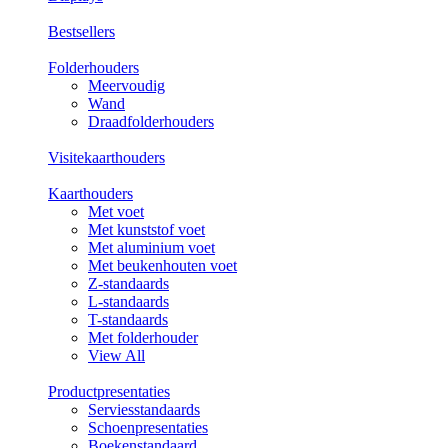
Bestsellers
Folderhouders
Meervoudig
Wand
Draadfolderhouders
Visitekaarthouders
Kaarthouders
Met voet
Met kunststof voet
Met aluminium voet
Met beukenhouten voet
Z-standaards
L-standaards
T-standaards
Met folderhouder
View All
Productpresentaties
Serviesstandaards
Schoenpresentaties
Boekenstandaard