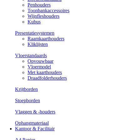
Penhouders
Toonbankaccessoires
Wijnfleshouders
Kubus
Presentatiesystemen
Raamkaarthouders
Kliklijsten
Vloerstandaards
Opvouwbaar
Vloermodel
Met kaarthouders
Draadfolderhouders
Krijtborden
Stoepborden
Vlaggen & -houders
Ophangmateriaal
Kantoor & Facilitair
A4 Papier