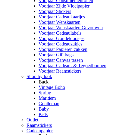
Voorjaar Consumentenrollen
Voorjaar Zijde Vloeipapier
Voorjaar Stickers
Voorjaar Cadeaukaartjes
Voorjaar Wenskaarten
Voorjaar Wenskaarten Gevouwen
Voorjaar Cadeaulabels
Voorjaar Gondeldoosjes
Voorjaar Cadeauzakjes
Voorjaar Papieren zakken
Voorjaar Gift bags
Voorjaar Canvas tassen
Voorjaar Cadeau- & Tegoedbonnen
Voorjaar Raamstickers
Shop by look
Back
Vintage Boho
Spring
Maritiem
Gentleman
Baby
Kids
Outlet
Raamstickers
Cadeaupapier