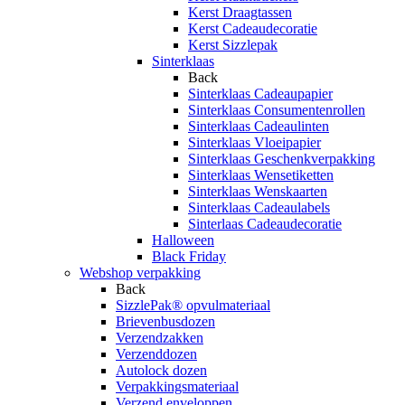
Kerst Draagtassen
Kerst Cadeaudecoratie
Kerst Sizzlepak
Sinterklaas
Back
Sinterklaas Cadeaupapier
Sinterklaas Consumentenrollen
Sinterklaas Cadeaulinten
Sinterklaas Vloeipapier
Sinterklaas Geschenkverpakking
Sinterklaas Wensetiketten
Sinterklaas Wenskaarten
Sinterklaas Cadeaulabels
Sinterlaas Cadeaudecoratie
Halloween
Black Friday
Webshop verpakking
Back
SizzlePak® opvulmateriaal
Brievenbusdozen
Verzendzakken
Verzenddozen
Autolock dozen
Verpakkingsmateriaal
Verzend enveloppen