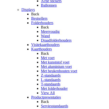
Actie stickers
Ballonnen
Displays
Back
Bestsellers
Folderhouders
Back
Meervoudig
Wand
Draadfolderhouders
Visitekaarthouders
Kaarthouders
Back
Met voet
Met kunststof voet
Met aluminium voet
Met beukenhouten voet
Z-standaards
L-standaards
T-standaards
Met folderhouder
View All
Productpresentaties
Back
Serviesstandaards