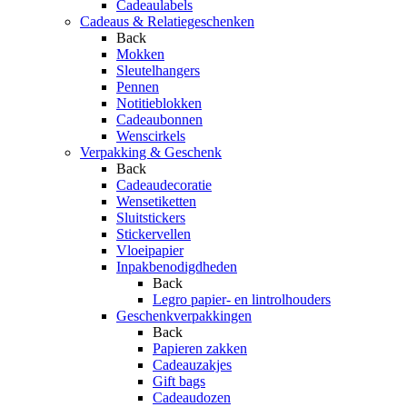
Cadeaulabels
Cadeaus & Relatiegeschenken
Back
Mokken
Sleutelhangers
Pennen
Notitieblokken
Cadeaubonnen
Wenscirkels
Verpakking & Geschenk
Back
Cadeaudecoratie
Wensetiketten
Sluitstickers
Stickervellen
Vloeipapier
Inpakbenodigdheden
Back
Legro papier- en lintrolhouders
Geschenkverpakkingen
Back
Papieren zakken
Cadeauzakjes
Gift bags
Cadeaudozen