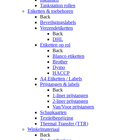
Tankstation rollen
Etiketten & toebehoren
Back
Beveiligingslabels
Verzendetiketten
Back
DHL
Etiketten op rol
Back
Blanco etiketten
Brother
Dymo
HACCP
A4 Etiketten / Labels
Prijstangen & labels
Back
1-liner prijstangen
2-liner prijstangen
Van/Voor prijstangen
Schapkaarten
Textielbeprijzing
Thermal Transfer (TTR)
Winkelmateriaal
Back