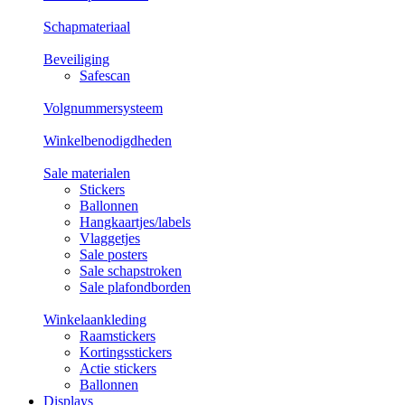
Schapmateriaal
Beveiliging
Safescan
Volgnummersysteem
Winkelbenodigdheden
Sale materialen
Stickers
Ballonnen
Hangkaartjes/labels
Vlaggetjes
Sale posters
Sale schapstroken
Sale plafondborden
Winkelaankleding
Raamstickers
Kortingsstickers
Actie stickers
Ballonnen
Displays