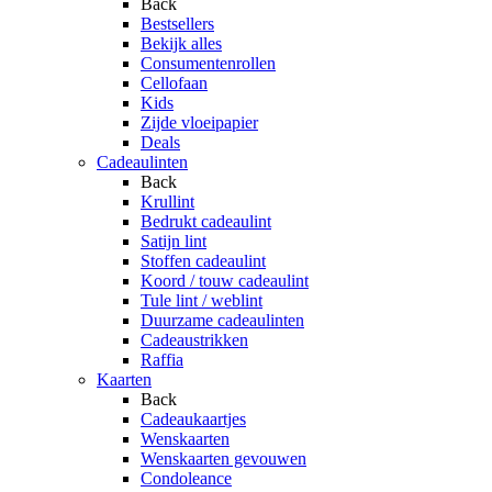
Back
Bestsellers
Bekijk alles
Consumentenrollen
Cellofaan
Kids
Zijde vloeipapier
Deals
Cadeaulinten
Back
Krullint
Bedrukt cadeaulint
Satijn lint
Stoffen cadeaulint
Koord / touw cadeaulint
Tule lint / weblint
Duurzame cadeaulinten
Cadeaustrikken
Raffia
Kaarten
Back
Cadeaukaartjes
Wenskaarten
Wenskaarten gevouwen
Condoleance