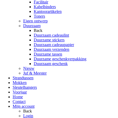
Facilitair
Kabelbinders
Kantoorartikelen
Toners
Eigen ontwerp
Duurzaam
Back
Duurzaam cadeaulint
Duurzame stickers
Duurzaam cadeaupapier
Duurzaam verzenden
Duurzame tassen
Duurzame geschenkverpakking
Duurzaam geschenk
Nieuw
Juf & Meester
Strandtassen
Mokken
Sleutelhangers
Voorjaar
Home
Contact
Mijn account
Back
Login