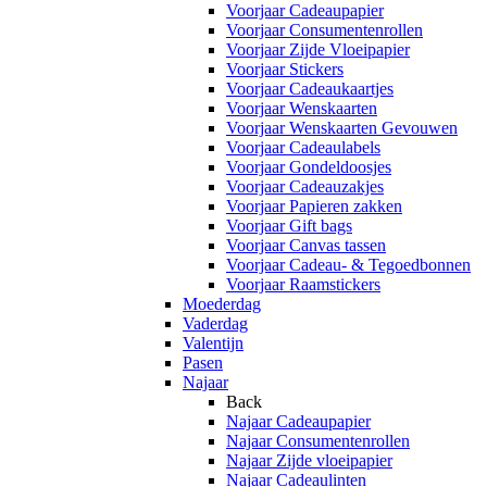
Voorjaar Cadeaupapier
Voorjaar Consumentenrollen
Voorjaar Zijde Vloeipapier
Voorjaar Stickers
Voorjaar Cadeaukaartjes
Voorjaar Wenskaarten
Voorjaar Wenskaarten Gevouwen
Voorjaar Cadeaulabels
Voorjaar Gondeldoosjes
Voorjaar Cadeauzakjes
Voorjaar Papieren zakken
Voorjaar Gift bags
Voorjaar Canvas tassen
Voorjaar Cadeau- & Tegoedbonnen
Voorjaar Raamstickers
Moederdag
Vaderdag
Valentijn
Pasen
Najaar
Back
Najaar Cadeaupapier
Najaar Consumentenrollen
Najaar Zijde vloeipapier
Najaar Cadeaulinten