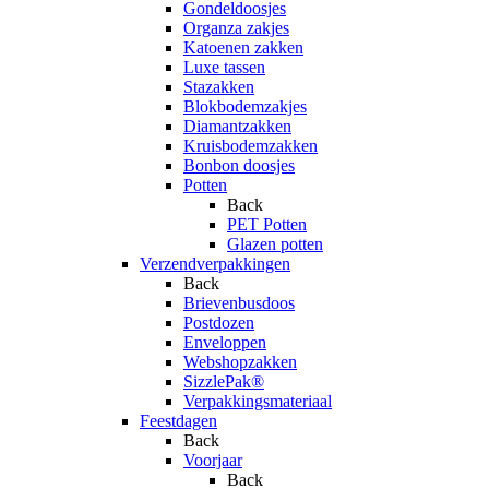
Gondeldoosjes
Organza zakjes
Katoenen zakken
Luxe tassen
Stazakken
Blokbodemzakjes
Diamantzakken
Kruisbodemzakken
Bonbon doosjes
Potten
Back
PET Potten
Glazen potten
Verzendverpakkingen
Back
Brievenbusdoos
Postdozen
Enveloppen
Webshopzakken
SizzlePak®
Verpakkingsmateriaal
Feestdagen
Back
Voorjaar
Back