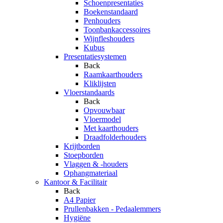
Schoenpresentaties
Boekenstandaard
Penhouders
Toonbankaccessoires
Wijnfleshouders
Kubus
Presentatiesystemen
Back
Raamkaarthouders
Kliklijsten
Vloerstandaards
Back
Opvouwbaar
Vloermodel
Met kaarthouders
Draadfolderhouders
Krijtborden
Stoepborden
Vlaggen & -houders
Ophangmateriaal
Kantoor & Facilitair
Back
A4 Papier
Prullenbakken - Pedaalemmers
Hygiëne