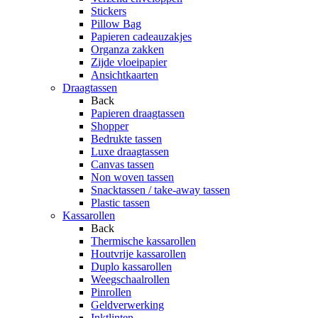
Stickers
Pillow Bag
Papieren cadeauzakjes
Organza zakken
Zijde vloeipapier
Ansichtkaarten
Draagtassen
Back
Papieren draagtassen
Shopper
Bedrukte tassen
Luxe draagtassen
Canvas tassen
Non woven tassen
Snacktassen / take-away tassen
Plastic tassen
Kassarollen
Back
Thermische kassarollen
Houtvrije kassarollen
Duplo kassarollen
Weegschaalrollen
Pinrollen
Geldverwerking
Inktlinten