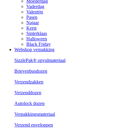
Moederdag
Vaderdag
Valentijn
Pasen
Najaar
Kerst
Sinterklaas
Halloween
Black Friday
Webshop verpakking
SizzlePak® opvulmateriaal
Brievenbusdozen
Verzendzakken
Verzenddozen
Autolock dozen
Verpakkingsmateriaal
Verzend enveloppen