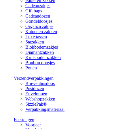
Papieren zakken
Cadeauzakjes
Gift bags
Cadeaudozen
Gondeldoosjes
Organza zakjes
Katoenen zakken
Luxe tassen
Stazakken
Blokbodemzakjes
Diamantzakken
Kruisbodemzakken
Bonbon doosjes
Potten
Verzendverpakkingen
Brievenbusdoos
Postdozen
Enveloppen
Webshopzakken
SizzlePak®
Verpakkingsmateriaal
Feestdagen
Voorjaar