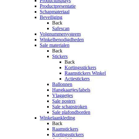
Productdisplays
Productpresentatie
Schapmateriaal
Beveiliging
Back
Safescan
Volgnummersysteem
Winkelbenodigdheden
Sale materialen
Back
Stickers
Back
Kortingsstickers
Raamstickers Winkel
Actiestickers
Ballonnen
Hangkaartjes/labels
Vlaggetjes
Sale posters
Sale schapstroken
Sale plafondborden
Winkelaankleding
Back
Raamstickers
Kortingsstickers