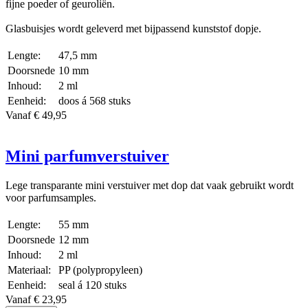
fijne poeder of geuroliën.
Glasbuisjes wordt geleverd met bijpassend kunststof dopje.
Lengte:
47,5 mm
Doorsnede
10 mm
Inhoud:
2 ml
Eenheid:
doos á 568 stuks
Vanaf € 49,95
Mini parfumverstuiver
Lege transparante mini verstuiver met dop dat vaak gebruikt wordt
voor parfumsamples.
Lengte:
55 mm
Doorsnede
12 mm
Inhoud:
2 ml
Materiaal:
PP (polypropyleen)
Eenheid:
seal á 120 stuks
Vanaf € 23,95