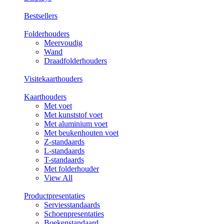
Bestsellers
Folderhouders
Meervoudig
Wand
Draadfolderhouders
Visitekaarthouders
Kaarthouders
Met voet
Met kunststof voet
Met aluminium voet
Met beukenhouten voet
Z-standaards
L-standaards
T-standaards
Met folderhouder
View All
Productpresentaties
Serviesstandaards
Schoenpresentaties
Boekenstandaard