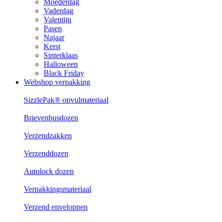
Moederdag
Vaderdag
Valentijn
Pasen
Najaar
Kerst
Sinterklaas
Halloween
Black Friday
Webshop verpakking
SizzlePak® opvulmateriaal
Brievenbusdozen
Verzendzakken
Verzenddozen
Autolock dozen
Verpakkingsmateriaal
Verzend enveloppen