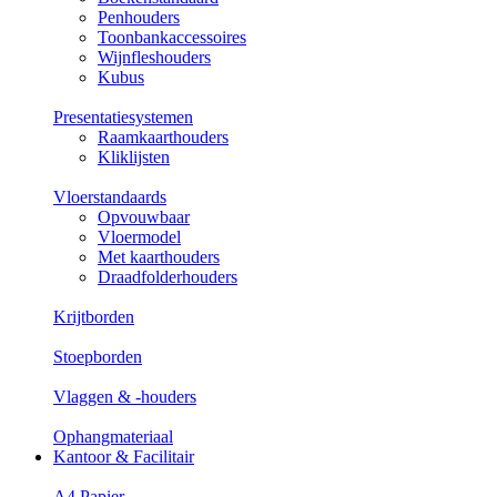
Penhouders
Toonbankaccessoires
Wijnfleshouders
Kubus
Presentatiesystemen
Raamkaarthouders
Kliklijsten
Vloerstandaards
Opvouwbaar
Vloermodel
Met kaarthouders
Draadfolderhouders
Krijtborden
Stoepborden
Vlaggen & -houders
Ophangmateriaal
Kantoor & Facilitair
A4 Papier