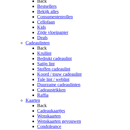
Back
Bestsellers
Bekijk alles
Consumentenrollen
Cellofaan
Kids
Zijde vloeipapier
Deals
Cadeaulinten
Back
Krullint
Bedrukt cadeaulint
Satijn lint
Stoffen cadeaulint
Koord / touw cadeaulint
Tule lint / weblint
Duurzame cadeaulinten
Cadeaustrikken
Raffia
Kaarten
Back
Cadeaukaartjes
Wenskaarten
Wenskaarten gevouwen
Condoleance