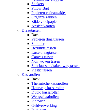
Stickers
Pillow Bag
Papieren cadeauzakjes
Organza zakken
Zijde vloeipapier
Ansichtkaarten
Draagtassen
Back
Papieren draagtassen
Shopper
Bedrukte tassen
Luxe draagtassen
Canvas tassen
Non woven tassen
Snacktassen / take-away tassen
Plastic tassen
Kassarollen
Back
Thermische kassarollen
Houtvrije kassarollen
Duplo kassarollen
Weegschaalrollen
Pinrollen
Geldverwerking
Inktlinten