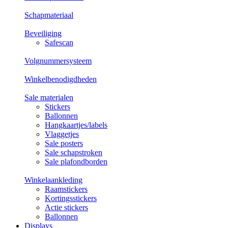
Schapmateriaal
Beveiliging
Safescan
Volgnummersysteem
Winkelbenodigdheden
Sale materialen
Stickers
Ballonnen
Hangkaartjes/labels
Vlaggetjes
Sale posters
Sale schapstroken
Sale plafondborden
Winkelaankleding
Raamstickers
Kortingsstickers
Actie stickers
Ballonnen
Displays