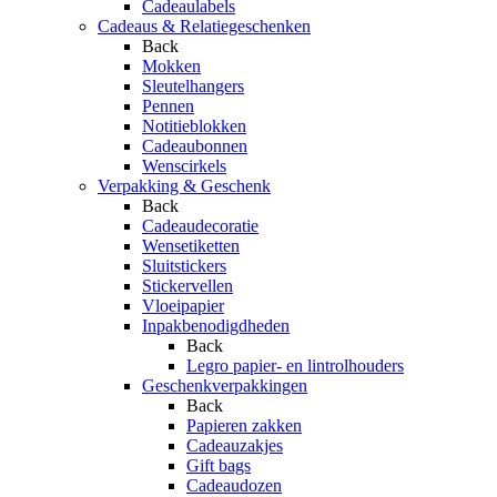
Cadeaulabels
Cadeaus & Relatiegeschenken
Back
Mokken
Sleutelhangers
Pennen
Notitieblokken
Cadeaubonnen
Wenscirkels
Verpakking & Geschenk
Back
Cadeaudecoratie
Wensetiketten
Sluitstickers
Stickervellen
Vloeipapier
Inpakbenodigdheden
Back
Legro papier- en lintrolhouders
Geschenkverpakkingen
Back
Papieren zakken
Cadeauzakjes
Gift bags
Cadeaudozen