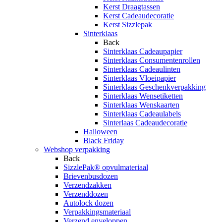
Kerst Draagtassen
Kerst Cadeaudecoratie
Kerst Sizzlepak
Sinterklaas
Back
Sinterklaas Cadeaupapier
Sinterklaas Consumentenrollen
Sinterklaas Cadeaulinten
Sinterklaas Vloeipapier
Sinterklaas Geschenkverpakking
Sinterklaas Wensetiketten
Sinterklaas Wenskaarten
Sinterklaas Cadeaulabels
Sinterlaas Cadeaudecoratie
Halloween
Black Friday
Webshop verpakking
Back
SizzlePak® opvulmateriaal
Brievenbusdozen
Verzendzakken
Verzenddozen
Autolock dozen
Verpakkingsmateriaal
Verzend enveloppen