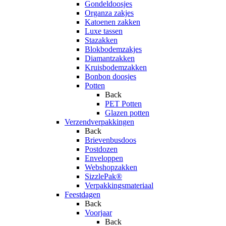
Gondeldoosjes
Organza zakjes
Katoenen zakken
Luxe tassen
Stazakken
Blokbodemzakjes
Diamantzakken
Kruisbodemzakken
Bonbon doosjes
Potten
Back
PET Potten
Glazen potten
Verzendverpakkingen
Back
Brievenbusdoos
Postdozen
Enveloppen
Webshopzakken
SizzlePak®
Verpakkingsmateriaal
Feestdagen
Back
Voorjaar
Back