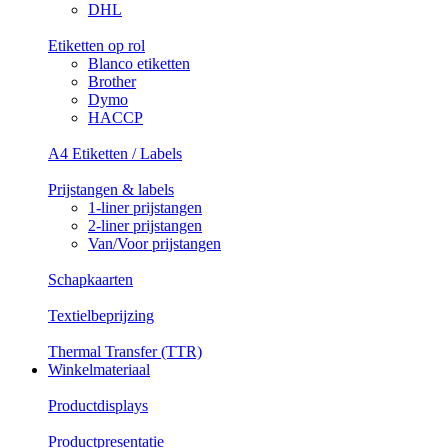
DHL
Etiketten op rol
Blanco etiketten
Brother
Dymo
HACCP
A4 Etiketten / Labels
Prijstangen & labels
1-liner prijstangen
2-liner prijstangen
Van/Voor prijstangen
Schapkaarten
Textielbeprijzing
Thermal Transfer (TTR)
Winkelmateriaal
Productdisplays
Productpresentatie