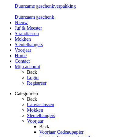
Duurzame geschenkverpakking
Duurzaam geschenk
Nieuw
Juf & Meester
Strandtassen
Mokken
Sleutelhangers
Voorjaar
Home
Contact
Mijn account
Back
Login
Registreer
Categorieën
Back
Canvas tassen
Mokken
Sleutelhangers
Voorjaar
Back
Voorjaar Cadeaupapier