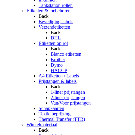
Tankstation rollen
Etiketten & toebehoren
Back
Beveiligingslabels
Verzendetiketten
Back
DHL
Etiketten op rol
Back
Blanco etiketten
Brother
Dymo
HACCP
A4 Etiketten / Labels
Prijstangen & labels
Back
1-liner prijstangen
2-liner prijstangen
Van/Voor prijstangen
Schapkaarten
Textielbeprijzing
Thermal Transfer (TTR)
Winkelmateriaal
Back