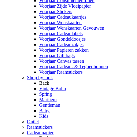
Voorjaar Consumentenrollen
Voorjaar Zijde Vloeipapier
Voorjaar Stickers
Voorjaar Cadeaukaartjes
Voorjaar Wenskaarten
Voorjaar Wenskaarten Gevouwen
Voorjaar Cadeaulabels
Voorjaar Gondeldoosjes
Voorjaar Cadeauzakjes
Voorjaar Papieren zakken
Voorjaar Gift bags
Voorjaar Canvas tassen
Voorjaar Cadeau- & Tegoedbonnen
Voorjaar Raamstickers
Shop by look
Back
Vintage Boho
Spring
Maritiem
Gentleman
Baby
Kids
Outlet
Raamstickers
Cadeaupapier