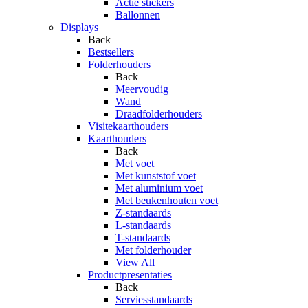
Actie stickers
Ballonnen
Displays
Back
Bestsellers
Folderhouders
Back
Meervoudig
Wand
Draadfolderhouders
Visitekaarthouders
Kaarthouders
Back
Met voet
Met kunststof voet
Met aluminium voet
Met beukenhouten voet
Z-standaards
L-standaards
T-standaards
Met folderhouder
View All
Productpresentaties
Back
Serviesstandaards