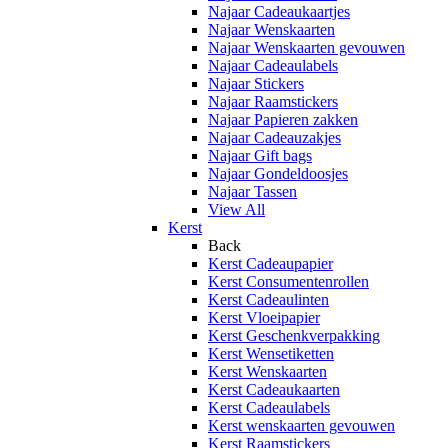
Najaar Cadeaukaartjes
Najaar Wenskaarten
Najaar Wenskaarten gevouwen
Najaar Cadeaulabels
Najaar Stickers
Najaar Raamstickers
Najaar Papieren zakken
Najaar Cadeauzakjes
Najaar Gift bags
Najaar Gondeldoosjes
Najaar Tassen
View All
Kerst
Back
Kerst Cadeaupapier
Kerst Consumentenrollen
Kerst Cadeaulinten
Kerst Vloeipapier
Kerst Geschenkverpakking
Kerst Wensetiketten
Kerst Wenskaarten
Kerst Cadeaukaarten
Kerst Cadeaulabels
Kerst wenskaarten gevouwen
Kerst Raamstickers