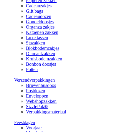
Papieren zakken
Cadeauzakjes
Gift bags
Cadeaudozen
Gondeldoosjes
Organza zakjes
Katoenen zakken
Luxe tassen
Stazakken
Blokbodemzakjes
Diamantzakken
Kruisbodemzakken
Bonbon doosjes
Potten
Verzendverpakkingen
Brievenbusdoos
Postdozen
Enveloppen
Webshopzakken
SizzlePak®
Verpakkingsmateriaal
Feestdagen
Voorjaar