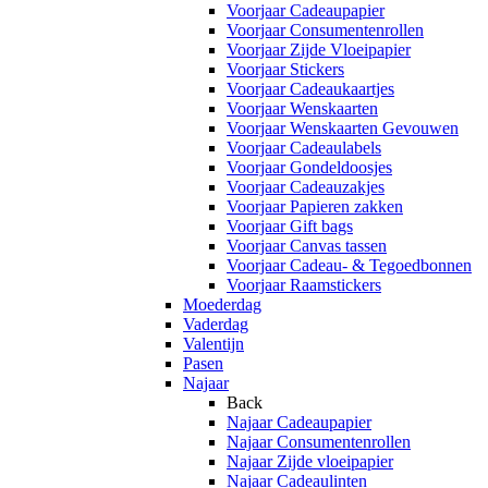
Voorjaar Cadeaupapier
Voorjaar Consumentenrollen
Voorjaar Zijde Vloeipapier
Voorjaar Stickers
Voorjaar Cadeaukaartjes
Voorjaar Wenskaarten
Voorjaar Wenskaarten Gevouwen
Voorjaar Cadeaulabels
Voorjaar Gondeldoosjes
Voorjaar Cadeauzakjes
Voorjaar Papieren zakken
Voorjaar Gift bags
Voorjaar Canvas tassen
Voorjaar Cadeau- & Tegoedbonnen
Voorjaar Raamstickers
Moederdag
Vaderdag
Valentijn
Pasen
Najaar
Back
Najaar Cadeaupapier
Najaar Consumentenrollen
Najaar Zijde vloeipapier
Najaar Cadeaulinten