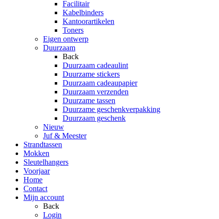
Facilitair
Kabelbinders
Kantoorartikelen
Toners
Eigen ontwerp
Duurzaam
Back
Duurzaam cadeaulint
Duurzame stickers
Duurzaam cadeaupapier
Duurzaam verzenden
Duurzame tassen
Duurzame geschenkverpakking
Duurzaam geschenk
Nieuw
Juf & Meester
Strandtassen
Mokken
Sleutelhangers
Voorjaar
Home
Contact
Mijn account
Back
Login