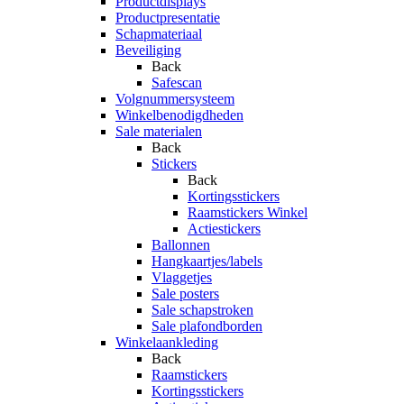
Productdisplays
Productpresentatie
Schapmateriaal
Beveiliging
Back
Safescan
Volgnummersysteem
Winkelbenodigdheden
Sale materialen
Back
Stickers
Back
Kortingsstickers
Raamstickers Winkel
Actiestickers
Ballonnen
Hangkaartjes/labels
Vlaggetjes
Sale posters
Sale schapstroken
Sale plafondborden
Winkelaankleding
Back
Raamstickers
Kortingsstickers