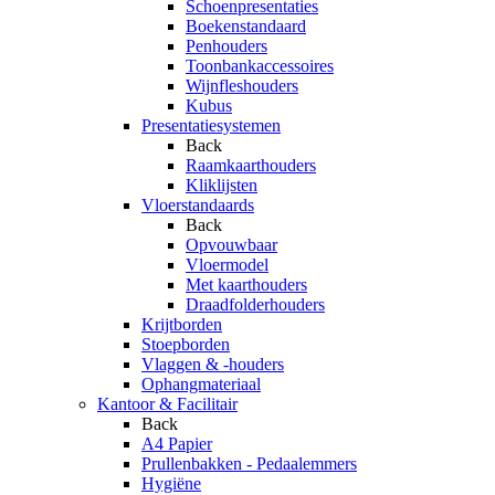
Schoenpresentaties
Boekenstandaard
Penhouders
Toonbankaccessoires
Wijnfleshouders
Kubus
Presentatiesystemen
Back
Raamkaarthouders
Kliklijsten
Vloerstandaards
Back
Opvouwbaar
Vloermodel
Met kaarthouders
Draadfolderhouders
Krijtborden
Stoepborden
Vlaggen & -houders
Ophangmateriaal
Kantoor & Facilitair
Back
A4 Papier
Prullenbakken - Pedaalemmers
Hygiëne