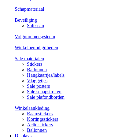
Schapmateriaal
Beveiliging
Safescan
Volgnummersysteem
Winkelbenodigdheden
Sale materialen
Stickers
Ballonnen
Hangkaartjes/labels
Vlaggetjes
Sale posters
Sale schapstroken
Sale plafondborden
Winkelaankleding
Raamstickers
Kortingsstickers
Actie stickers
Ballonnen
Displays