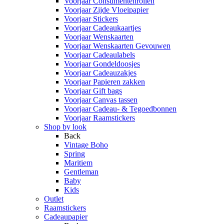
Voorjaar Consumentenrollen
Voorjaar Zijde Vloeipapier
Voorjaar Stickers
Voorjaar Cadeaukaartjes
Voorjaar Wenskaarten
Voorjaar Wenskaarten Gevouwen
Voorjaar Cadeaulabels
Voorjaar Gondeldoosjes
Voorjaar Cadeauzakjes
Voorjaar Papieren zakken
Voorjaar Gift bags
Voorjaar Canvas tassen
Voorjaar Cadeau- & Tegoedbonnen
Voorjaar Raamstickers
Shop by look
Back
Vintage Boho
Spring
Maritiem
Gentleman
Baby
Kids
Outlet
Raamstickers
Cadeaupapier