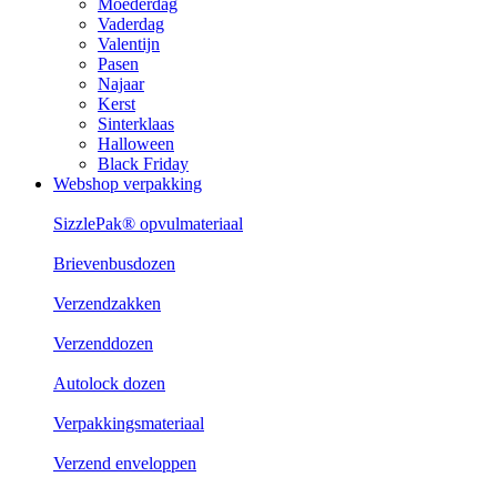
Moederdag
Vaderdag
Valentijn
Pasen
Najaar
Kerst
Sinterklaas
Halloween
Black Friday
Webshop verpakking
SizzlePak® opvulmateriaal
Brievenbusdozen
Verzendzakken
Verzenddozen
Autolock dozen
Verpakkingsmateriaal
Verzend enveloppen