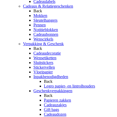
Cadeaulabels
Cadeaus & Relatiegeschenken
Back
Mokken
Sleutelhangers
Pennen
Notitieblokken
Cadeaubonnen
Wenscirkels
Verpakking & Geschenk
Back
Cadeaudecoratie
Wensetiketten
Sluitstickers
Stickervellen
Vloeipapier
Inpakbenodigdheden
Back
Legro papier- en lintrolhouders
Geschenkverpakkingen
Back
Papieren zakken
Cadeauzakjes
Gift bags
Cadeaudozen