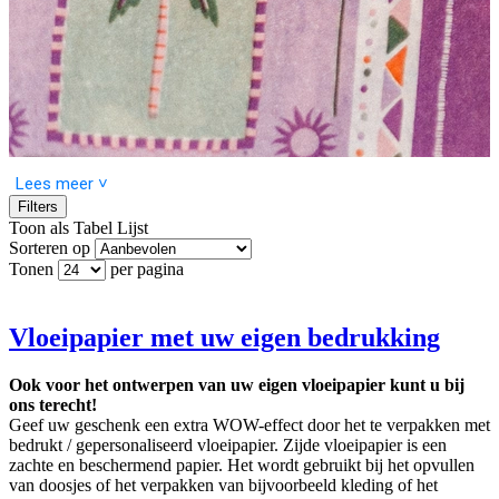
Lees meer ˅
Filters
Toon als
Tabel
Lijst
Sorteren op
Tonen
per pagina
Ontdek het veelzijdige gebruik van vloeipapier, een essentieel
element voor het verpakken van geschenken, kunstprojecten en
decoratieve toepassingen. Combineer het met onze
prachtige
draagtassen
,
kleurrijke stickers
en
elegante kaarten
voor een
Vloeipapier met uw eigen bedrukking
onvergetelijke presentatie.
Ook voor het ontwerpen van uw eigen vloeipapier kunt u bij
ons terecht!
Geef uw geschenk een extra WOW-effect door het te verpakken met
bedrukt / gepersonaliseerd vloeipapier. Zijde vloeipapier is een
zachte en beschermend papier. Het wordt gebruikt bij het opvullen
van doosjes of het verpakken van bijvoorbeeld kleding of het