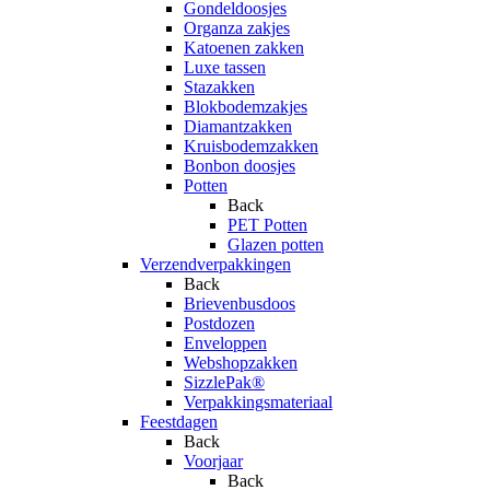
Gondeldoosjes
Organza zakjes
Katoenen zakken
Luxe tassen
Stazakken
Blokbodemzakjes
Diamantzakken
Kruisbodemzakken
Bonbon doosjes
Potten
Back
PET Potten
Glazen potten
Verzendverpakkingen
Back
Brievenbusdoos
Postdozen
Enveloppen
Webshopzakken
SizzlePak®
Verpakkingsmateriaal
Feestdagen
Back
Voorjaar
Back