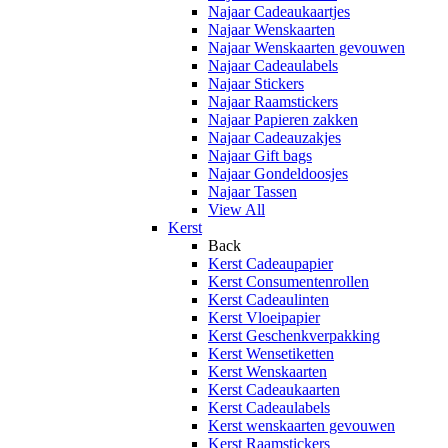
Najaar Cadeaukaartjes
Najaar Wenskaarten
Najaar Wenskaarten gevouwen
Najaar Cadeaulabels
Najaar Stickers
Najaar Raamstickers
Najaar Papieren zakken
Najaar Cadeauzakjes
Najaar Gift bags
Najaar Gondeldoosjes
Najaar Tassen
View All
Kerst
Back
Kerst Cadeaupapier
Kerst Consumentenrollen
Kerst Cadeaulinten
Kerst Vloeipapier
Kerst Geschenkverpakking
Kerst Wensetiketten
Kerst Wenskaarten
Kerst Cadeaukaarten
Kerst Cadeaulabels
Kerst wenskaarten gevouwen
Kerst Raamstickers