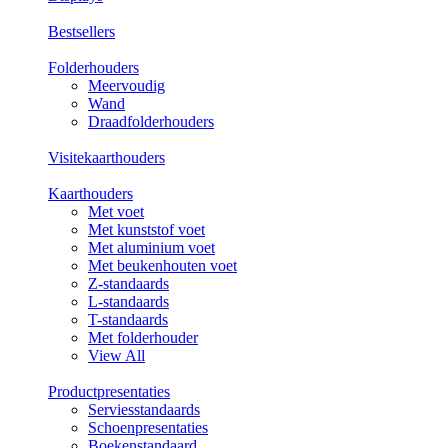
Bestsellers
Folderhouders
Meervoudig
Wand
Draadfolderhouders
Visitekaarthouders
Kaarthouders
Met voet
Met kunststof voet
Met aluminium voet
Met beukenhouten voet
Z-standaards
L-standaards
T-standaards
Met folderhouder
View All
Productpresentaties
Serviesstandaards
Schoenpresentaties
Boekenstandaard