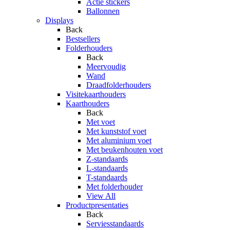
Actie stickers
Ballonnen
Displays
Back
Bestsellers
Folderhouders
Back
Meervoudig
Wand
Draadfolderhouders
Visitekaarthouders
Kaarthouders
Back
Met voet
Met kunststof voet
Met aluminium voet
Met beukenhouten voet
Z-standaards
L-standaards
T-standaards
Met folderhouder
View All
Productpresentaties
Back
Serviesstandaards