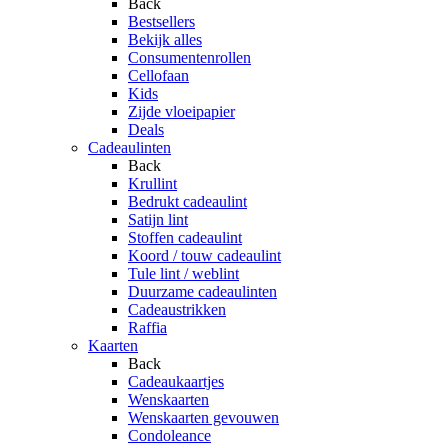
Back
Bestsellers
Bekijk alles
Consumentenrollen
Cellofaan
Kids
Zijde vloeipapier
Deals
Cadeaulinten
Back
Krullint
Bedrukt cadeaulint
Satijn lint
Stoffen cadeaulint
Koord / touw cadeaulint
Tule lint / weblint
Duurzame cadeaulinten
Cadeaustrikken
Raffia
Kaarten
Back
Cadeaukaartjes
Wenskaarten
Wenskaarten gevouwen
Condoleance