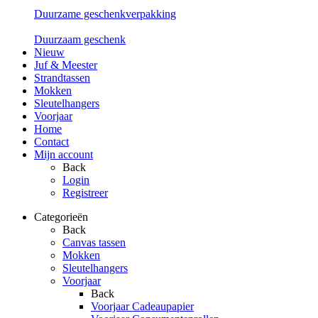
Duurzame geschenkverpakking
Duurzaam geschenk
Nieuw
Juf & Meester
Strandtassen
Mokken
Sleutelhangers
Voorjaar
Home
Contact
Mijn account
Back
Login
Registreer
Categorieën
Back
Canvas tassen
Mokken
Sleutelhangers
Voorjaar
Back
Voorjaar Cadeaupapier