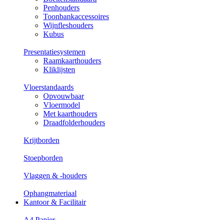
Penhouders
Toonbankaccessoires
Wijnfleshouders
Kubus
Presentatiesystemen
Raamkaarthouders
Kliklijsten
Vloerstandaards
Opvouwbaar
Vloermodel
Met kaarthouders
Draadfolderhouders
Krijtborden
Stoepborden
Vlaggen & -houders
Ophangmateriaal
Kantoor & Facilitair
A4 Papier