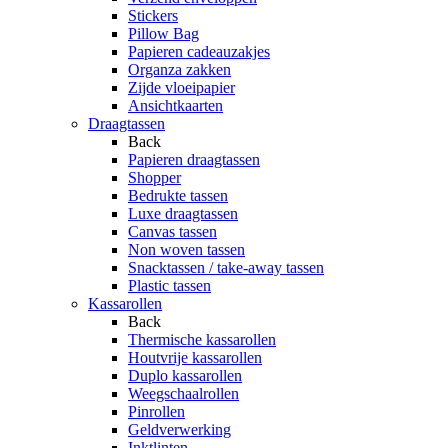
Stickers
Pillow Bag
Papieren cadeauzakjes
Organza zakken
Zijde vloeipapier
Ansichtkaarten
Draagtassen
Back
Papieren draagtassen
Shopper
Bedrukte tassen
Luxe draagtassen
Canvas tassen
Non woven tassen
Snacktassen / take-away tassen
Plastic tassen
Kassarollen
Back
Thermische kassarollen
Houtvrije kassarollen
Duplo kassarollen
Weegschaalrollen
Pinrollen
Geldverwerking
Inktlinten