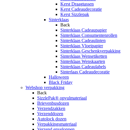
Kerst Draagtassen
Kerst Cadeaudecoratie
Kerst Sizzlepak
Sinterklaas
Back
Sinterklaas Cadeaupapier
Sinterklaas Consumentenrollen
Sinterklaas Cadeaulinten
Sinterklaas Vloeipapier
Sinterklaas Geschenkverpakking
Sinterklaas Wensetiketten
Sinterklaas Wenskaarten
Sinterklaas Cadeaulabels
Sinterlaas Cadeaudecoratie
Halloween
Black Friday
Webshop verpakking
Back
SizzlePak® opvulmateriaal
Brievenbusdozen
Verzendzakken
Verzenddozen
Autolock dozen
Verpakkingsmateriaal
Verzend enveloppen