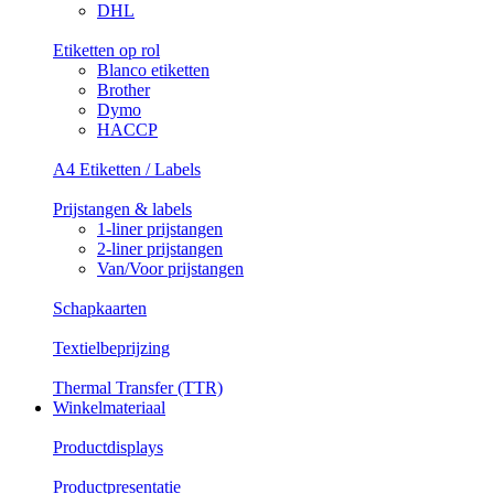
DHL
Etiketten op rol
Blanco etiketten
Brother
Dymo
HACCP
A4 Etiketten / Labels
Prijstangen & labels
1-liner prijstangen
2-liner prijstangen
Van/Voor prijstangen
Schapkaarten
Textielbeprijzing
Thermal Transfer (TTR)
Winkelmateriaal
Productdisplays
Productpresentatie