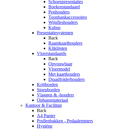
Schoenpresentaties
Boekenstandaard
Penhouders
Toonbankaccessoires
Wijnfleshouders
Kubus
Presentatiesystemen
Back
Raamkaarthouders
Kliklijsten
Vloerstandaards
Back
Opvouwbaar
Vloermodel
Met kaarthouders
Draadfolderhouders
Krijtborden
Stoepborden
Vlaggen & -houders
Ophangmateriaal
Kantoor & Facilitair
Back
A4 Papier
Prullenbakken - Pedaalemmers
Hygiëne