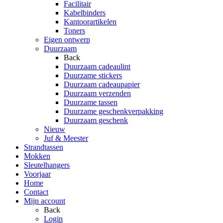
Facilitair
Kabelbinders
Kantoorartikelen
Toners
Eigen ontwerp
Duurzaam
Back
Duurzaam cadeaulint
Duurzame stickers
Duurzaam cadeaupapier
Duurzaam verzenden
Duurzame tassen
Duurzame geschenkverpakking
Duurzaam geschenk
Nieuw
Juf & Meester
Strandtassen
Mokken
Sleutelhangers
Voorjaar
Home
Contact
Mijn account
Back
Login