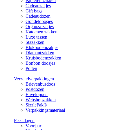
Papieren zakken
Cadeauzakjes
Gift bags
Cadeaudozen
Gondeldoosjes
Organza zakjes
Katoenen zakken
Luxe tassen
Stazakken
Blokbodemzakjes
Diamantzakken
Kruisbodemzakken
Bonbon doosjes
Potten
Verzendverpakkingen
Brievenbusdoos
Postdozen
Enveloppen
Webshopzakken
SizzlePak®
Verpakkingsmateriaal
Feestdagen
Voorjaar