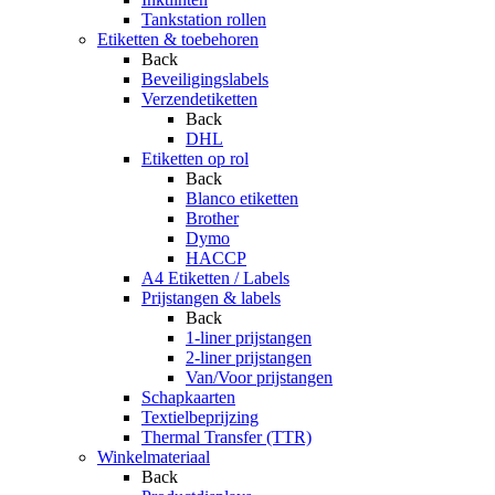
Tankstation rollen
Etiketten & toebehoren
Back
Beveiligingslabels
Verzendetiketten
Back
DHL
Etiketten op rol
Back
Blanco etiketten
Brother
Dymo
HACCP
A4 Etiketten / Labels
Prijstangen & labels
Back
1-liner prijstangen
2-liner prijstangen
Van/Voor prijstangen
Schapkaarten
Textielbeprijzing
Thermal Transfer (TTR)
Winkelmateriaal
Back