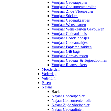
Voorjaar Cadeaupapier
Voorjaar Consumentenrollen
Voorjaar Zijde Vloeipapier
Voorjaar Stickers
Voorjaar Cadeaukaartjes
Voorjaar Wenskaarten
Voorjaar Wenskaarten Gevouwen
Voorjaar Cadeaulabels
Voorjaar Gondeldoosjes
Voorjaar Cadeauzakjes
Voorjaar Papieren zakken
Voorjaar Gift bags
Voorjaar Canvas tassen
Voorjaar Cadeau- & Tegoedbonnen
Voorjaar Raamstickers
Moederdag
Vaderdag
Valentijn
Pasen
Najaar
Back
Najaar Cadeaupapier
Najaar Consumentenrollen
Najaar Zijde vloeipapier
Najaar Cadeaulinten