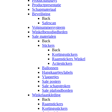
Productdisplays
Productpresentatie
Schapmateriaal
Beveiliging
Back
Safescan
Volgnummersysteem
Winkelbenodigdheden
Sale materialen
Back
Stickers
Back
Kortingsstickers
Raamstickers Winkel
Actiestickers
Ballonnen
Hangkaartjes/labels
Vlaggetjes
Sale posters
Sale schapstroken
Sale plafondborden
Winkelaankleding
Back
Raamstickers
Kortingsstickers