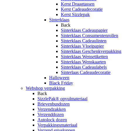
Kerst Draagtassen
Kerst Cadeaudecoratie
Kerst Sizzlepak
Sinterklaas
Back
Sinterklaas Cadeaupapier
Sinterklaas Consumentenrollen
Sinterklaas Cadeaulinten
Sinterklaas Vloeipapier
Sinterklaas Geschenkverpakking
Sinterklaas Wensetiketten
Sinterklaas Wenskaarten
Sinterklaas Cadeaulabels
Sinterlaas Cadeaudecoratie
Halloween
Black Friday
Webshop verpakking
Back
SizzlePak® opvulmateriaal
Brievenbusdozen
Verzendzakken
Verzenddozen
Autolock dozen
Verpakkingsmateriaal
Verzend enveloppen