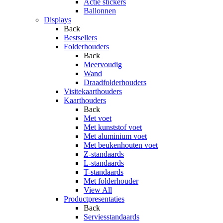
Actie stickers
Ballonnen
Displays
Back
Bestsellers
Folderhouders
Back
Meervoudig
Wand
Draadfolderhouders
Visitekaarthouders
Kaarthouders
Back
Met voet
Met kunststof voet
Met aluminium voet
Met beukenhouten voet
Z-standaards
L-standaards
T-standaards
Met folderhouder
View All
Productpresentaties
Back
Serviesstandaards