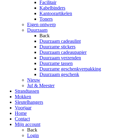
Facilitair
Kabelbinders
Kantoorartikelen
Toners
Eigen ontwerp
Duurzaam
Back
Duurzaam cadeaulint
Duurzame stickers
Duurzaam cadeaupapier
Duurzaam verzenden
Duurzame tassen
Duurzame geschenkverpakking
Duurzaam geschenk
Nieuw
Juf & Meester
Strandtassen
Mokken
Sleutelhangers
Voorjaar
Home
Contact
Mijn account
Back
Login