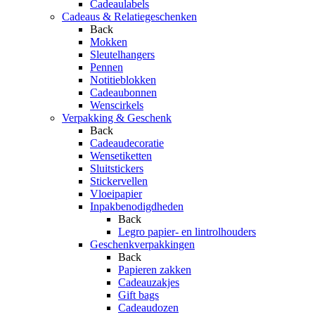
Cadeaulabels
Cadeaus & Relatiegeschenken
Back
Mokken
Sleutelhangers
Pennen
Notitieblokken
Cadeaubonnen
Wenscirkels
Verpakking & Geschenk
Back
Cadeaudecoratie
Wensetiketten
Sluitstickers
Stickervellen
Vloeipapier
Inpakbenodigdheden
Back
Legro papier- en lintrolhouders
Geschenkverpakkingen
Back
Papieren zakken
Cadeauzakjes
Gift bags
Cadeaudozen