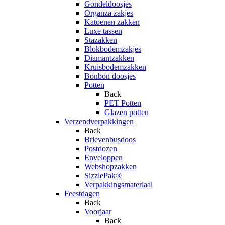
Gondeldoosjes
Organza zakjes
Katoenen zakken
Luxe tassen
Stazakken
Blokbodemzakjes
Diamantzakken
Kruisbodemzakken
Bonbon doosjes
Potten
Back
PET Potten
Glazen potten
Verzendverpakkingen
Back
Brievenbusdoos
Postdozen
Enveloppen
Webshopzakken
SizzlePak®
Verpakkingsmateriaal
Feestdagen
Back
Voorjaar
Back