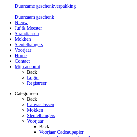
Duurzame geschenkverpakking
Duurzaam geschenk
Nieuw
Juf & Meester
Strandtassen
Mokken
Sleutelhangers
Voorjaar
Home
Contact
Mijn account
Back
Login
Registreer
Categorieën
Back
Canvas tassen
Mokken
Sleutelhangers
Voorjaar
Back
Voorjaar Cadeaupapier