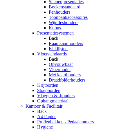
Schoenpresentaties
Boekenstandaard
Penhouders
Toonbankaccessoires
Wijnfleshouders
Kubus
Presentatiesystemen
Back
Raamkaarthouders
Kliklijsten
Vloerstandaards
Back
Opvouwbaar
Vloermodel
Met kaarthouders
Draadfolderhouders
Krijtborden
Stoepborden
Vlaggen & -houders
Ophangmateriaal
Kantoor & Facilitair
Back
A4 Papier
Prullenbakken - Pedaalemmers
Hygiëne