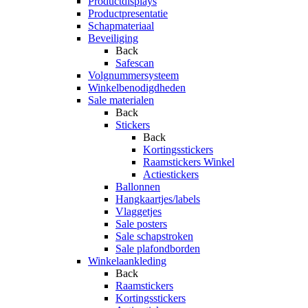
Productdisplays
Productpresentatie
Schapmateriaal
Beveiliging
Back
Safescan
Volgnummersysteem
Winkelbenodigdheden
Sale materialen
Back
Stickers
Back
Kortingsstickers
Raamstickers Winkel
Actiestickers
Ballonnen
Hangkaartjes/labels
Vlaggetjes
Sale posters
Sale schapstroken
Sale plafondborden
Winkelaankleding
Back
Raamstickers
Kortingsstickers