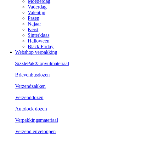
Moederdag
Vaderdag
Valentijn
Pasen
Najaar
Kerst
Sinterklaas
Halloween
Black Friday
Webshop verpakking
SizzlePak® opvulmateriaal
Brievenbusdozen
Verzendzakken
Verzenddozen
Autolock dozen
Verpakkingsmateriaal
Verzend enveloppen