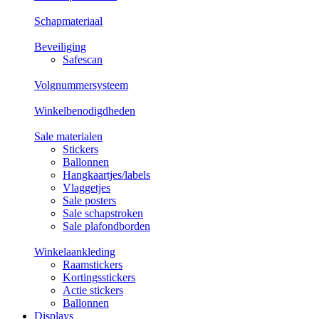
Schapmateriaal
Beveiliging
Safescan
Volgnummersysteem
Winkelbenodigdheden
Sale materialen
Stickers
Ballonnen
Hangkaartjes/labels
Vlaggetjes
Sale posters
Sale schapstroken
Sale plafondborden
Winkelaankleding
Raamstickers
Kortingsstickers
Actie stickers
Ballonnen
Displays