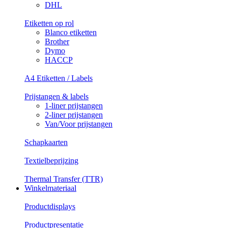
DHL
Etiketten op rol
Blanco etiketten
Brother
Dymo
HACCP
A4 Etiketten / Labels
Prijstangen & labels
1-liner prijstangen
2-liner prijstangen
Van/Voor prijstangen
Schapkaarten
Textielbeprijzing
Thermal Transfer (TTR)
Winkelmateriaal
Productdisplays
Productpresentatie