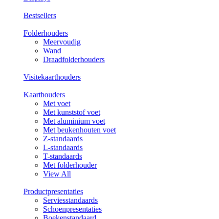
Bestsellers
Folderhouders
Meervoudig
Wand
Draadfolderhouders
Visitekaarthouders
Kaarthouders
Met voet
Met kunststof voet
Met aluminium voet
Met beukenhouten voet
Z-standaards
L-standaards
T-standaards
Met folderhouder
View All
Productpresentaties
Serviesstandaards
Schoenpresentaties
Boekenstandaard