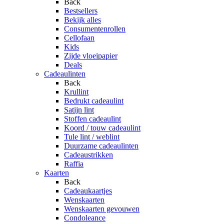
Back
Bestsellers
Bekijk alles
Consumentenrollen
Cellofaan
Kids
Zijde vloeipapier
Deals
Cadeaulinten
Back
Krullint
Bedrukt cadeaulint
Satijn lint
Stoffen cadeaulint
Koord / touw cadeaulint
Tule lint / weblint
Duurzame cadeaulinten
Cadeaustrikken
Raffia
Kaarten
Back
Cadeaukaartjes
Wenskaarten
Wenskaarten gevouwen
Condoleance