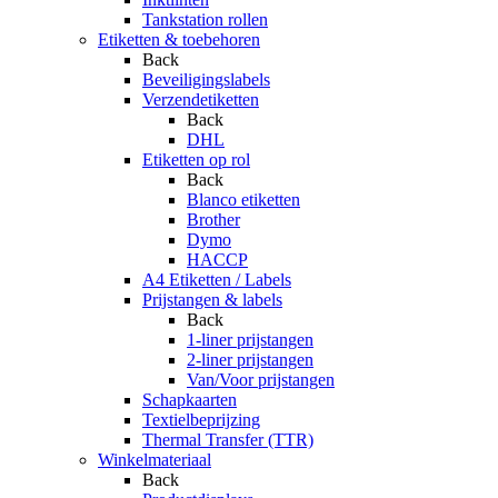
Tankstation rollen
Etiketten & toebehoren
Back
Beveiligingslabels
Verzendetiketten
Back
DHL
Etiketten op rol
Back
Blanco etiketten
Brother
Dymo
HACCP
A4 Etiketten / Labels
Prijstangen & labels
Back
1-liner prijstangen
2-liner prijstangen
Van/Voor prijstangen
Schapkaarten
Textielbeprijzing
Thermal Transfer (TTR)
Winkelmateriaal
Back