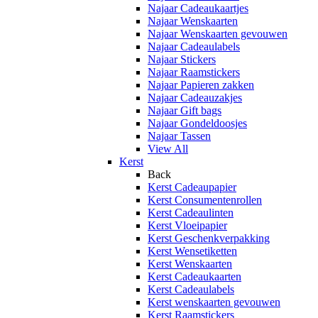
Najaar Cadeaukaartjes
Najaar Wenskaarten
Najaar Wenskaarten gevouwen
Najaar Cadeaulabels
Najaar Stickers
Najaar Raamstickers
Najaar Papieren zakken
Najaar Cadeauzakjes
Najaar Gift bags
Najaar Gondeldoosjes
Najaar Tassen
View All
Kerst
Back
Kerst Cadeaupapier
Kerst Consumentenrollen
Kerst Cadeaulinten
Kerst Vloeipapier
Kerst Geschenkverpakking
Kerst Wensetiketten
Kerst Wenskaarten
Kerst Cadeaukaarten
Kerst Cadeaulabels
Kerst wenskaarten gevouwen
Kerst Raamstickers