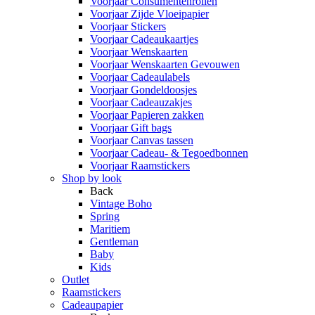
Voorjaar Consumentenrollen
Voorjaar Zijde Vloeipapier
Voorjaar Stickers
Voorjaar Cadeaukaartjes
Voorjaar Wenskaarten
Voorjaar Wenskaarten Gevouwen
Voorjaar Cadeaulabels
Voorjaar Gondeldoosjes
Voorjaar Cadeauzakjes
Voorjaar Papieren zakken
Voorjaar Gift bags
Voorjaar Canvas tassen
Voorjaar Cadeau- & Tegoedbonnen
Voorjaar Raamstickers
Shop by look
Back
Vintage Boho
Spring
Maritiem
Gentleman
Baby
Kids
Outlet
Raamstickers
Cadeaupapier