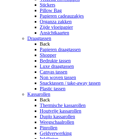
Stickers
Pillow Bag
Papieren cadeauzakjes
Organza zakken
Zijde vloeipapier
Ansichtkaarten
Draagtassen
Back
Papieren draagtassen
Shopper
Bedrukte tassen
Luxe draagtassen
Canvas tassen
Non woven tassen
Snacktassen / take-away tassen
Plastic tassen
Kassarollen
Back
Thermische kassarollen
Houtvrije kassarollen
Duplo kassarollen
Weegschaalrollen
Pinrollen
Geldverwerking
Inktlinten