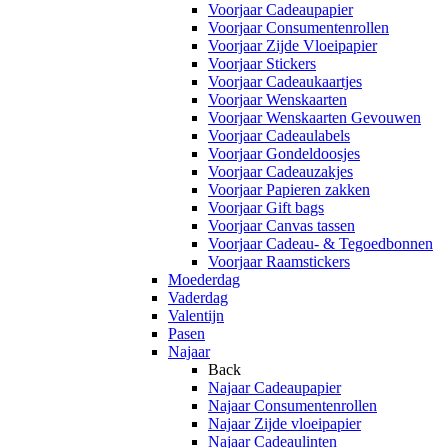
Voorjaar Cadeaupapier
Voorjaar Consumentenrollen
Voorjaar Zijde Vloeipapier
Voorjaar Stickers
Voorjaar Cadeaukaartjes
Voorjaar Wenskaarten
Voorjaar Wenskaarten Gevouwen
Voorjaar Cadeaulabels
Voorjaar Gondeldoosjes
Voorjaar Cadeauzakjes
Voorjaar Papieren zakken
Voorjaar Gift bags
Voorjaar Canvas tassen
Voorjaar Cadeau- & Tegoedbonnen
Voorjaar Raamstickers
Moederdag
Vaderdag
Valentijn
Pasen
Najaar
Back
Najaar Cadeaupapier
Najaar Consumentenrollen
Najaar Zijde vloeipapier
Najaar Cadeaulinten