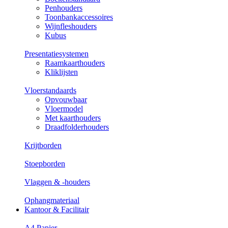
Penhouders
Toonbankaccessoires
Wijnfleshouders
Kubus
Presentatiesystemen
Raamkaarthouders
Kliklijsten
Vloerstandaards
Opvouwbaar
Vloermodel
Met kaarthouders
Draadfolderhouders
Krijtborden
Stoepborden
Vlaggen & -houders
Ophangmateriaal
Kantoor & Facilitair
A4 Papier