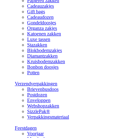
Papieren zakken
Cadeauzakjes
Gift bags
Cadeaudozen
Gondeldoosjes
Organza zakjes
Katoenen zakken
Luxe tassen
Stazakken
Blokbodemzakjes
Diamantzakken
Kruisbodemzakken
Bonbon doosjes
Potten
Verzendverpakkingen
Brievenbusdoos
Postdozen
Enveloppen
Webshopzakken
SizzlePak®
Verpakkingsmateriaal
Feestdagen
Voorjaar