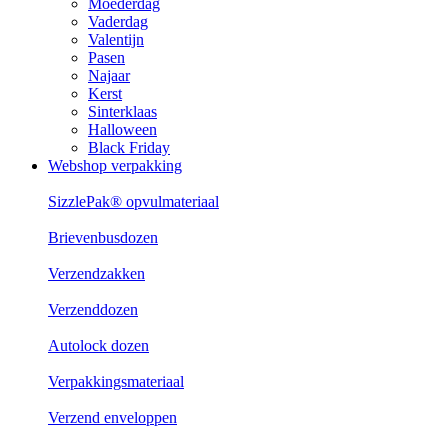
Moederdag
Vaderdag
Valentijn
Pasen
Najaar
Kerst
Sinterklaas
Halloween
Black Friday
Webshop verpakking
SizzlePak® opvulmateriaal
Brievenbusdozen
Verzendzakken
Verzenddozen
Autolock dozen
Verpakkingsmateriaal
Verzend enveloppen