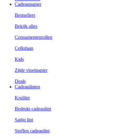
Cadeaupapier
Bestsellers
Bekijk alles
Consumentenrollen
Cellofaan
Kids
Zijde vloeipapier
Deals
Cadeaulinten
Krullint
Bedrukt cadeaulint
Satijn lint
Stoffen cadeaulint