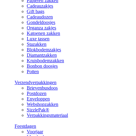
Papieren zakken
Cadeauzakjes
Gift bags
Cadeaudozen
Gondeldoosjes
Organza zakjes
Katoenen zakken
Luxe tassen
Stazakken
Blokbodemzakjes
Diamantzakken
Kruisbodemzakken
Bonbon doosjes
Potten
Verzendverpakkingen
Brievenbusdoos
Postdozen
Enveloppen
Webshopzakken
SizzlePak®
Verpakkingsmateriaal
Feestdagen
Voorjaar