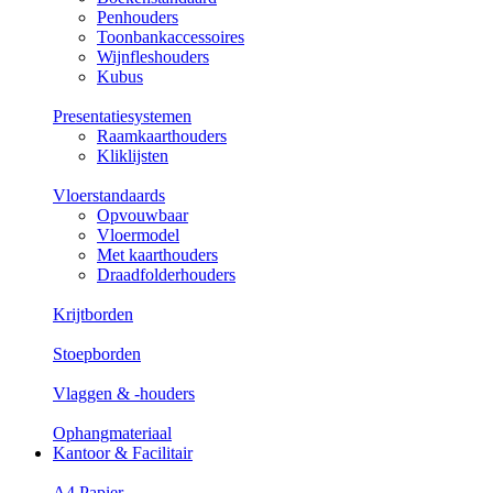
Penhouders
Toonbankaccessoires
Wijnfleshouders
Kubus
Presentatiesystemen
Raamkaarthouders
Kliklijsten
Vloerstandaards
Opvouwbaar
Vloermodel
Met kaarthouders
Draadfolderhouders
Krijtborden
Stoepborden
Vlaggen & -houders
Ophangmateriaal
Kantoor & Facilitair
A4 Papier