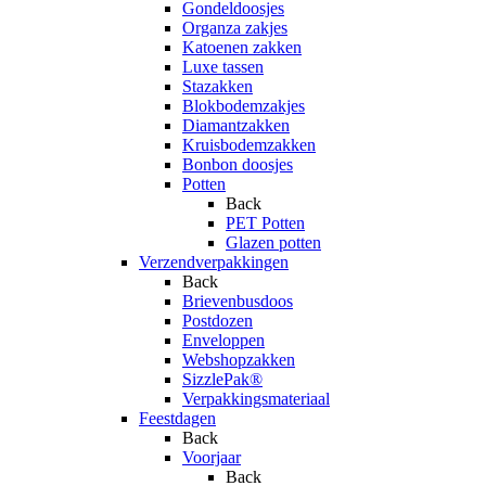
Gondeldoosjes
Organza zakjes
Katoenen zakken
Luxe tassen
Stazakken
Blokbodemzakjes
Diamantzakken
Kruisbodemzakken
Bonbon doosjes
Potten
Back
PET Potten
Glazen potten
Verzendverpakkingen
Back
Brievenbusdoos
Postdozen
Enveloppen
Webshopzakken
SizzlePak®
Verpakkingsmateriaal
Feestdagen
Back
Voorjaar
Back