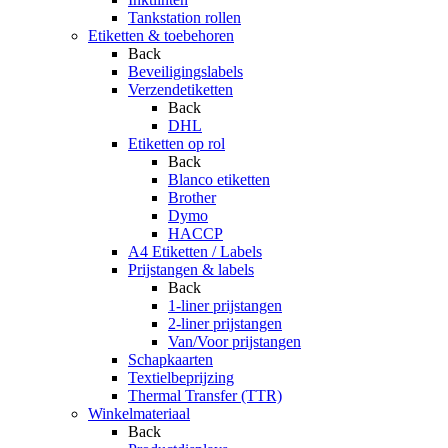
Tankstation rollen
Etiketten & toebehoren
Back
Beveiligingslabels
Verzendetiketten
Back
DHL
Etiketten op rol
Back
Blanco etiketten
Brother
Dymo
HACCP
A4 Etiketten / Labels
Prijstangen & labels
Back
1-liner prijstangen
2-liner prijstangen
Van/Voor prijstangen
Schapkaarten
Textielbeprijzing
Thermal Transfer (TTR)
Winkelmateriaal
Back