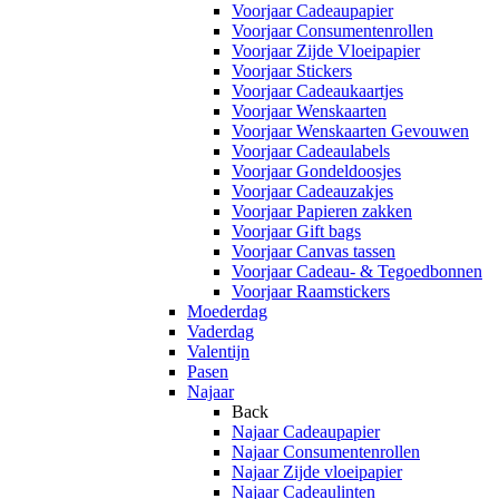
Voorjaar Cadeaupapier
Voorjaar Consumentenrollen
Voorjaar Zijde Vloeipapier
Voorjaar Stickers
Voorjaar Cadeaukaartjes
Voorjaar Wenskaarten
Voorjaar Wenskaarten Gevouwen
Voorjaar Cadeaulabels
Voorjaar Gondeldoosjes
Voorjaar Cadeauzakjes
Voorjaar Papieren zakken
Voorjaar Gift bags
Voorjaar Canvas tassen
Voorjaar Cadeau- & Tegoedbonnen
Voorjaar Raamstickers
Moederdag
Vaderdag
Valentijn
Pasen
Najaar
Back
Najaar Cadeaupapier
Najaar Consumentenrollen
Najaar Zijde vloeipapier
Najaar Cadeaulinten