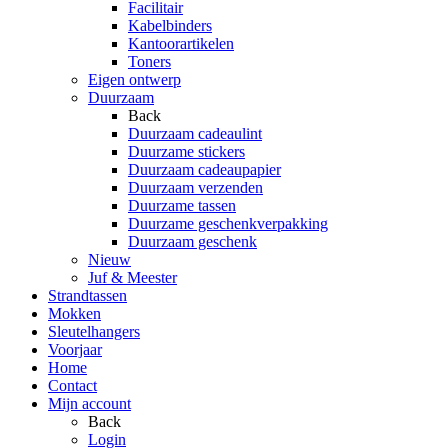
Facilitair
Kabelbinders
Kantoorartikelen
Toners
Eigen ontwerp
Duurzaam
Back
Duurzaam cadeaulint
Duurzame stickers
Duurzaam cadeaupapier
Duurzaam verzenden
Duurzame tassen
Duurzame geschenkverpakking
Duurzaam geschenk
Nieuw
Juf & Meester
Strandtassen
Mokken
Sleutelhangers
Voorjaar
Home
Contact
Mijn account
Back
Login