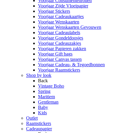
Voorjaar Consumentenrollen
Voorjaar Zijde Vloeipapier
Voorjaar Stickers
Voorjaar Cadeaukaartjes
Voorjaar Wenskaarten
Voorjaar Wenskaarten Gevouwen
Voorjaar Cadeaulabels
Voorjaar Gondeldoosjes
Voorjaar Cadeauzakjes
Voorjaar Papieren zakken
Voorjaar Gift bags
Voorjaar Canvas tassen
Voorjaar Cadeau- & Tegoedbonnen
Voorjaar Raamstickers
Shop by look
Back
Vintage Boho
Spring
Maritiem
Gentleman
Baby
Kids
Outlet
Raamstickers
Cadeaupapier