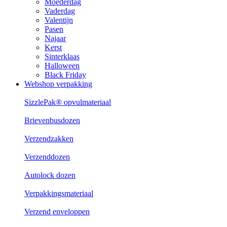
Moederdag
Vaderdag
Valentijn
Pasen
Najaar
Kerst
Sinterklaas
Halloween
Black Friday
Webshop verpakking
SizzlePak® opvulmateriaal
Brievenbusdozen
Verzendzakken
Verzenddozen
Autolock dozen
Verpakkingsmateriaal
Verzend enveloppen