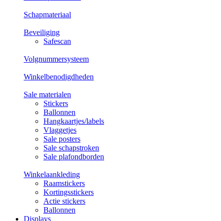
Schapmateriaal
Beveiliging
Safescan
Volgnummersysteem
Winkelbenodigdheden
Sale materialen
Stickers
Ballonnen
Hangkaartjes/labels
Vlaggetjes
Sale posters
Sale schapstroken
Sale plafondborden
Winkelaankleding
Raamstickers
Kortingsstickers
Actie stickers
Ballonnen
Displays