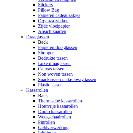
Stickers
Pillow Bag
Papieren cadeauzakjes
Organza zakken
Zijde vloeipapier
Ansichtkaarten
Draagtassen
Back
Papieren draagtassen
Shopper
Bedrukte tassen
Luxe draagtassen
Canvas tassen
Non woven tassen
Snacktassen / take-away tassen
Plastic tassen
Kassarollen
Back
Thermische kassarollen
Houtvrije kassarollen
Duplo kassarollen
Weegschaalrollen
Pinrollen
Geldverwerking
Inktlinten