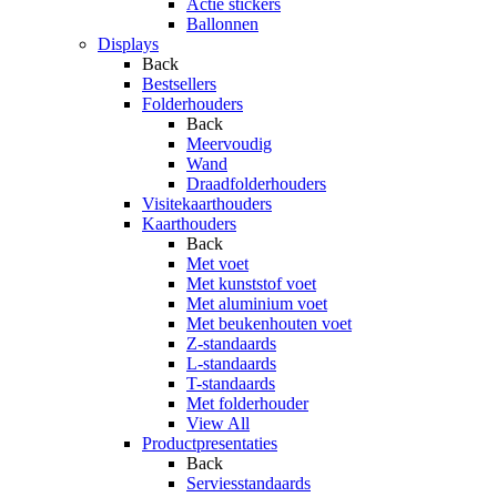
Actie stickers
Ballonnen
Displays
Back
Bestsellers
Folderhouders
Back
Meervoudig
Wand
Draadfolderhouders
Visitekaarthouders
Kaarthouders
Back
Met voet
Met kunststof voet
Met aluminium voet
Met beukenhouten voet
Z-standaards
L-standaards
T-standaards
Met folderhouder
View All
Productpresentaties
Back
Serviesstandaards