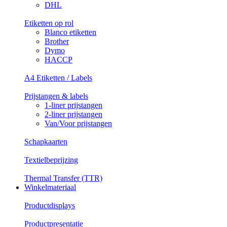
DHL
Etiketten op rol
Blanco etiketten
Brother
Dymo
HACCP
A4 Etiketten / Labels
Prijstangen & labels
1-liner prijstangen
2-liner prijstangen
Van/Voor prijstangen
Schapkaarten
Textielbeprijzing
Thermal Transfer (TTR)
Winkelmateriaal
Productdisplays
Productpresentatie