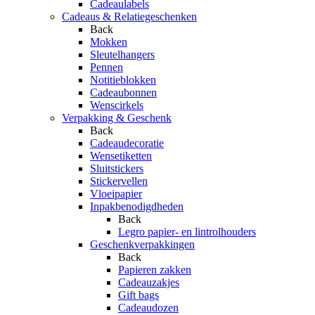
Cadeaulabels
Cadeaus & Relatiegeschenken
Back
Mokken
Sleutelhangers
Pennen
Notitieblokken
Cadeaubonnen
Wenscirkels
Verpakking & Geschenk
Back
Cadeaudecoratie
Wensetiketten
Sluitstickers
Stickervellen
Vloeipapier
Inpakbenodigdheden
Back
Legro papier- en lintrolhouders
Geschenkverpakkingen
Back
Papieren zakken
Cadeauzakjes
Gift bags
Cadeaudozen