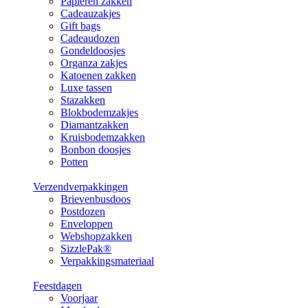
Papieren zakken
Cadeauzakjes
Gift bags
Cadeaudozen
Gondeldoosjes
Organza zakjes
Katoenen zakken
Luxe tassen
Stazakken
Blokbodemzakjes
Diamantzakken
Kruisbodemzakken
Bonbon doosjes
Potten
Verzendverpakkingen
Brievenbusdoos
Postdozen
Enveloppen
Webshopzakken
SizzlePak®
Verpakkingsmateriaal
Feestdagen
Voorjaar