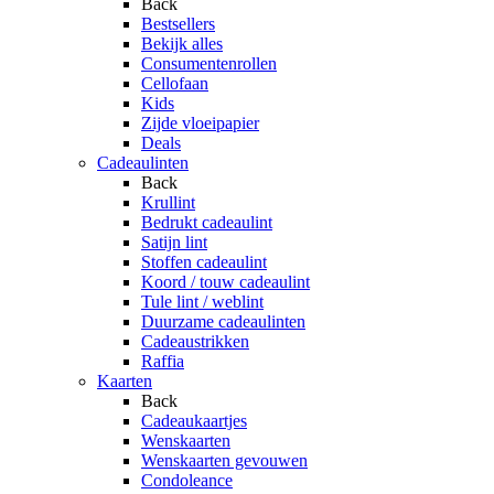
Back
Bestsellers
Bekijk alles
Consumentenrollen
Cellofaan
Kids
Zijde vloeipapier
Deals
Cadeaulinten
Back
Krullint
Bedrukt cadeaulint
Satijn lint
Stoffen cadeaulint
Koord / touw cadeaulint
Tule lint / weblint
Duurzame cadeaulinten
Cadeaustrikken
Raffia
Kaarten
Back
Cadeaukaartjes
Wenskaarten
Wenskaarten gevouwen
Condoleance