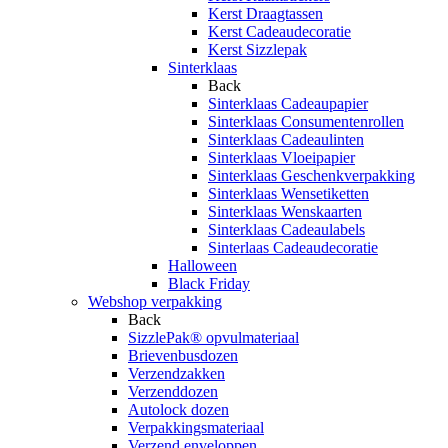
Kerst Draagtassen
Kerst Cadeaudecoratie
Kerst Sizzlepak
Sinterklaas
Back
Sinterklaas Cadeaupapier
Sinterklaas Consumentenrollen
Sinterklaas Cadeaulinten
Sinterklaas Vloeipapier
Sinterklaas Geschenkverpakking
Sinterklaas Wensetiketten
Sinterklaas Wenskaarten
Sinterklaas Cadeaulabels
Sinterlaas Cadeaudecoratie
Halloween
Black Friday
Webshop verpakking
Back
SizzlePak® opvulmateriaal
Brievenbusdozen
Verzendzakken
Verzenddozen
Autolock dozen
Verpakkingsmateriaal
Verzend enveloppen