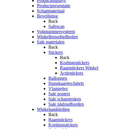
Productdisplays
Productpresentatie
Schapmateriaal
Beveiliging
Back
Safescan
Volgnummersysteem
Winkelbenodigdheden
Sale materialen
Back
Stickers
Back
Kortingsstickers
Raamstickers Winkel
Actiestickers
Ballonnen
Hangkaartjes/labels
Vlaggetjes
Sale posters
Sale schapstroken
Sale plafondborden
Winkelaankleding
Back
Raamstickers
Kortingsstickers