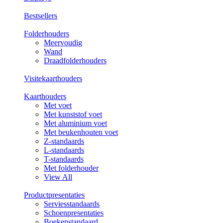
Bestsellers
Folderhouders
Meervoudig
Wand
Draadfolderhouders
Visitekaarthouders
Kaarthouders
Met voet
Met kunststof voet
Met aluminium voet
Met beukenhouten voet
Z-standaards
L-standaards
T-standaards
Met folderhouder
View All
Productpresentaties
Serviesstandaards
Schoenpresentaties
Boekenstandaard