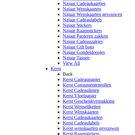
Najaar Cadeaukaartjes
Najaar Wenskaarten
Najaar Wenskaarten gevouwen
Najaar Cadeaulabels
Najaar Stickers
Najaar Raamstickers
Najaar Papieren zakken
Najaar Cadeauzakjes
Najaar Gift bags
Najaar Gondeldoosjes
Najaar Tassen
View All
Kerst
Back
Kerst Cadeaupapier
Kerst Consumentenrollen
Kerst Cadeaulinten
Kerst Vloeipapier
Kerst Geschenkverpakking
Kerst Wensetiketten
Kerst Wenskaarten
Kerst Cadeaukaarten
Kerst Cadeaulabels
Kerst wenskaarten gevouwen
Kerst Raamstickers