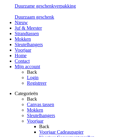
Duurzame geschenkverpakking
Duurzaam geschenk
Nieuw
Juf & Meester
Strandtassen
Mokken
Sleutelhangers
Voorjaar
Home
Contact
Mijn account
Back
Login
Registreer
Categorieën
Back
Canvas tassen
Mokken
Sleutelhangers
Voorjaar
Back
Voorjaar Cadeaupapier