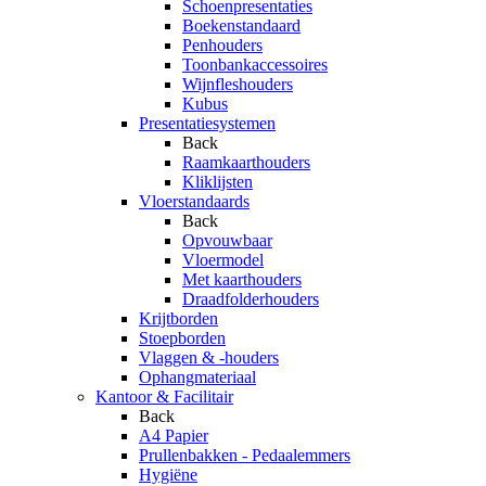
Schoenpresentaties
Boekenstandaard
Penhouders
Toonbankaccessoires
Wijnfleshouders
Kubus
Presentatiesystemen
Back
Raamkaarthouders
Kliklijsten
Vloerstandaards
Back
Opvouwbaar
Vloermodel
Met kaarthouders
Draadfolderhouders
Krijtborden
Stoepborden
Vlaggen & -houders
Ophangmateriaal
Kantoor & Facilitair
Back
A4 Papier
Prullenbakken - Pedaalemmers
Hygiëne