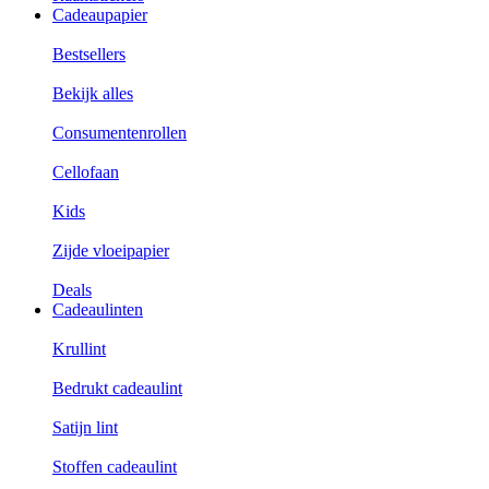
Cadeaupapier
Bestsellers
Bekijk alles
Consumentenrollen
Cellofaan
Kids
Zijde vloeipapier
Deals
Cadeaulinten
Krullint
Bedrukt cadeaulint
Satijn lint
Stoffen cadeaulint