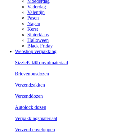
Moederdag
Vaderdag
Valentijn
Pasen
Najaar
Kerst
Sinterklaas
Halloween
Black Friday
Webshop verpakking
SizzlePak® opvulmateriaal
Brievenbusdozen
Verzendzakken
Verzenddozen
Autolock dozen
Verpakkingsmateriaal
Verzend enveloppen