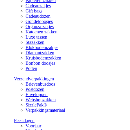
Papieren zakken
Cadeauzakjes
Gift bags
Cadeaudozen
Gondeldoosjes
Organza zakjes
Katoenen zakken
Luxe tassen
Stazakken
Blokbodemzakjes
Diamantzakken
Kruisbodemzakken
Bonbon doosjes
Potten
Verzendverpakkingen
Brievenbusdoos
Postdozen
Enveloppen
Webshopzakken
SizzlePak®
Verpakkingsmateriaal
Feestdagen
Voorjaar