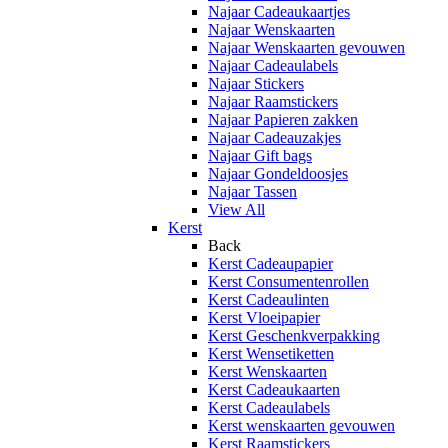
Najaar Cadeaukaartjes
Najaar Wenskaarten
Najaar Wenskaarten gevouwen
Najaar Cadeaulabels
Najaar Stickers
Najaar Raamstickers
Najaar Papieren zakken
Najaar Cadeauzakjes
Najaar Gift bags
Najaar Gondeldoosjes
Najaar Tassen
View All
Kerst
Back
Kerst Cadeaupapier
Kerst Consumentenrollen
Kerst Cadeaulinten
Kerst Vloeipapier
Kerst Geschenkverpakking
Kerst Wensetiketten
Kerst Wenskaarten
Kerst Cadeaukaarten
Kerst Cadeaulabels
Kerst wenskaarten gevouwen
Kerst Raamstickers