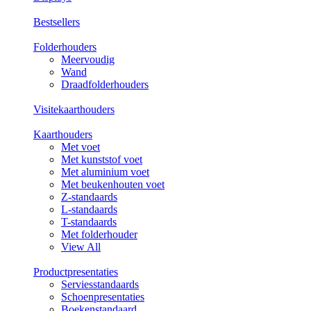
Bestsellers
Folderhouders
Meervoudig
Wand
Draadfolderhouders
Visitekaarthouders
Kaarthouders
Met voet
Met kunststof voet
Met aluminium voet
Met beukenhouten voet
Z-standaards
L-standaards
T-standaards
Met folderhouder
View All
Productpresentaties
Serviesstandaards
Schoenpresentaties
Boekenstandaard