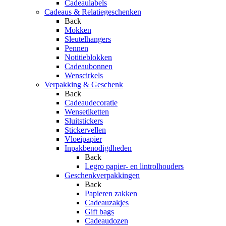
Cadeaulabels
Cadeaus & Relatiegeschenken
Back
Mokken
Sleutelhangers
Pennen
Notitieblokken
Cadeaubonnen
Wenscirkels
Verpakking & Geschenk
Back
Cadeaudecoratie
Wensetiketten
Sluitstickers
Stickervellen
Vloeipapier
Inpakbenodigdheden
Back
Legro papier- en lintrolhouders
Geschenkverpakkingen
Back
Papieren zakken
Cadeauzakjes
Gift bags
Cadeaudozen