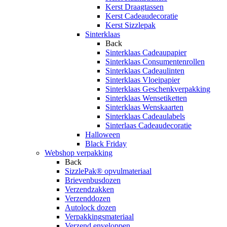
Kerst Draagtassen
Kerst Cadeaudecoratie
Kerst Sizzlepak
Sinterklaas
Back
Sinterklaas Cadeaupapier
Sinterklaas Consumentenrollen
Sinterklaas Cadeaulinten
Sinterklaas Vloeipapier
Sinterklaas Geschenkverpakking
Sinterklaas Wensetiketten
Sinterklaas Wenskaarten
Sinterklaas Cadeaulabels
Sinterlaas Cadeaudecoratie
Halloween
Black Friday
Webshop verpakking
Back
SizzlePak® opvulmateriaal
Brievenbusdozen
Verzendzakken
Verzenddozen
Autolock dozen
Verpakkingsmateriaal
Verzend enveloppen