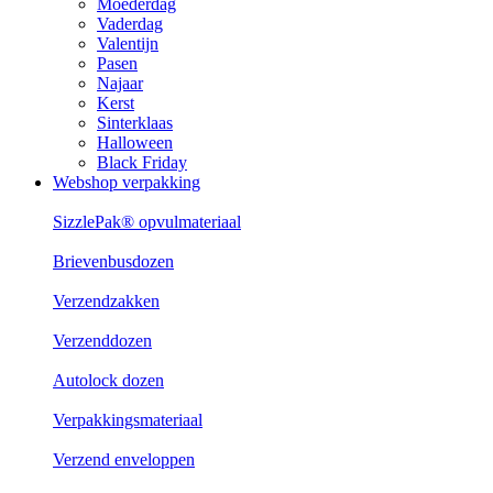
Moederdag
Vaderdag
Valentijn
Pasen
Najaar
Kerst
Sinterklaas
Halloween
Black Friday
Webshop verpakking
SizzlePak® opvulmateriaal
Brievenbusdozen
Verzendzakken
Verzenddozen
Autolock dozen
Verpakkingsmateriaal
Verzend enveloppen