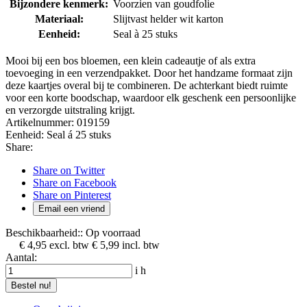
Bijzondere kenmerk:
Voorzien van goudfolie
Materiaal:
Slijtvast helder wit karton
Eenheid:
Seal à 25 stuks
Mooi bij een bos bloemen, een klein cadeautje of als extra
toevoeging in een verzendpakket. Door het handzame formaat zijn
deze kaartjes overal bij te combineren. De achterkant biedt ruimte
voor een korte boodschap, waardoor elk geschenk een persoonlijke
en verzorgde uitstraling krijgt.
Artikelnummer:
019159
Eenheid:
Seal á 25 stuks
Share:
Share on Twitter
Share on Facebook
Share on Pinterest
Email een vriend
Beschikbaarheid::
Op voorraad
€ 4,95
excl. btw
€ 5,99
incl. btw
Aantal:
i
h
Bestel nu!