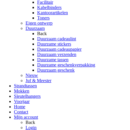
Facilitair
Kabelbinders
Kantoorartikelen
Toners
Eigen ontwerp
Duurzaam
Back
Duurzaam cadeaulint
Duurzame stickers
Duurzaam cadeaupapier
Duurzaam verzenden
Duurzame tassen
Duurzame geschenkverpakking
Duurzaam geschenk
Nieuw
Juf & Meester
Strandtassen
Mokken
Sleutelhangers
Voorjaar
Home
Contact
Mijn account
Back
Login