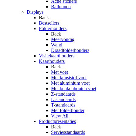
Actie stickers
Ballonnen
Displays
Back
Bestsellers
Folderhouders
Back
Meervoudig
Wand
Draadfolderhouders
Visitekaarthouders
Kaarthouders
Back
Met voet
Met kunststof voet
Met aluminium voet
Met beukenhouten voet
Z-standaards
L-standaards
T-standaards
Met folderhouder
View All
Productpresentaties
Back
Serviesstandaards