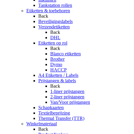
Tankstation rollen
Etiketten & toebehoren
Back
Beveiligingslabels
Verzendetiketten
Back
DHL
Etiketten op rol
Back
Blanco etiketten
Brother
Dymo
HACCP
A4 Etiketten / Labels
Prijstangen & labels
Back
1-liner prijstangen
2-liner prijstangen
Van/Voor prijstangen
Schapkaarten
Textielbeprijzing
Thermal Transfer (TTR)
Winkelmateriaal
Back