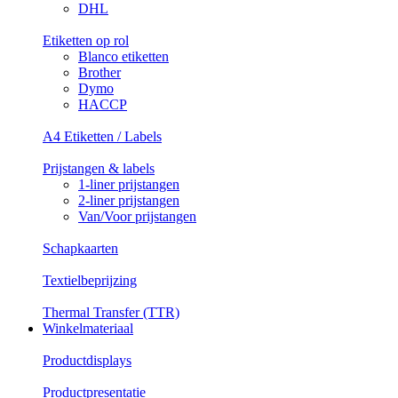
DHL
Etiketten op rol
Blanco etiketten
Brother
Dymo
HACCP
A4 Etiketten / Labels
Prijstangen & labels
1-liner prijstangen
2-liner prijstangen
Van/Voor prijstangen
Schapkaarten
Textielbeprijzing
Thermal Transfer (TTR)
Winkelmateriaal
Productdisplays
Productpresentatie