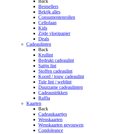
Back
Bestsellers
Bekijk alles
Consumentenrollen
Cellofaan
Kids
Zijde vloeipapier
Deals
Cadeaulinten
Back
Krullint
Bedrukt cadeaulint
Satijn lint
Stoffen cadeaulint
Koord / touw cadeaulint
Tule lint / weblint
Duurzame cadeaulinten
Cadeaustrikken
Raffia
Kaarten
Back
Cadeaukaartjes
Wenskaarten
Wenskaarten gevouwen
Condoleance