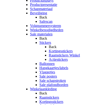
Productdisplays
Productpresentatie
Schapmateriaal
Beveiliging
Back
Safescan
Volgnummersysteem
Winkelbenodigdheden
Sale materialen
Back
Stickers
Back
Kortingsstickers
Raamstickers Winkel
Actiestickers
Ballonnen
Hangkaartjes/labels
Vlaggetjes
Sale posters
Sale schapstroken
Sale plafondborden
Winkelaankleding
Back
Raamstickers
Kortingsstickers