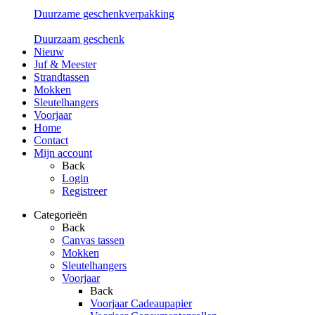
Duurzame geschenkverpakking
Duurzaam geschenk
Nieuw
Juf & Meester
Strandtassen
Mokken
Sleutelhangers
Voorjaar
Home
Contact
Mijn account
Back
Login
Registreer
Categorieën
Back
Canvas tassen
Mokken
Sleutelhangers
Voorjaar
Back
Voorjaar Cadeaupapier