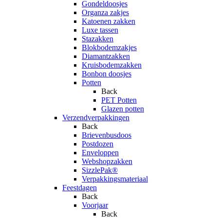
Gondeldoosjes
Organza zakjes
Katoenen zakken
Luxe tassen
Stazakken
Blokbodemzakjes
Diamantzakken
Kruisbodemzakken
Bonbon doosjes
Potten
Back
PET Potten
Glazen potten
Verzendverpakkingen
Back
Brievenbusdoos
Postdozen
Enveloppen
Webshopzakken
SizzlePak®
Verpakkingsmateriaal
Feestdagen
Back
Voorjaar
Back