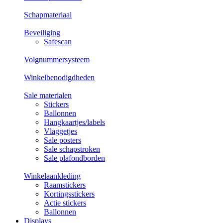
Schapmateriaal
Beveiliging
Safescan
Volgnummersysteem
Winkelbenodigdheden
Sale materialen
Stickers
Ballonnen
Hangkaartjes/labels
Vlaggetjes
Sale posters
Sale schapstroken
Sale plafondborden
Winkelaankleding
Raamstickers
Kortingsstickers
Actie stickers
Ballonnen
Displays