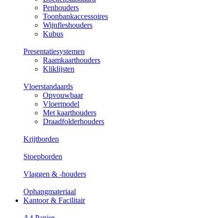
Penhouders
Toonbankaccessoires
Wijnfleshouders
Kubus
Presentatiesystemen
Raamkaarthouders
Kliklijsten
Vloerstandaards
Opvouwbaar
Vloermodel
Met kaarthouders
Draadfolderhouders
Krijtborden
Stoepborden
Vlaggen & -houders
Ophangmateriaal
Kantoor & Facilitair
A4 Papier