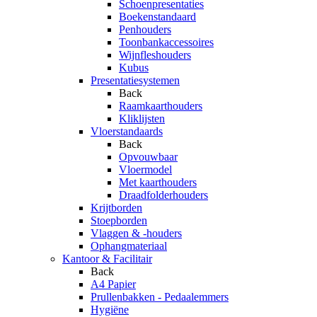
Schoenpresentaties
Boekenstandaard
Penhouders
Toonbankaccessoires
Wijnfleshouders
Kubus
Presentatiesystemen
Back
Raamkaarthouders
Kliklijsten
Vloerstandaards
Back
Opvouwbaar
Vloermodel
Met kaarthouders
Draadfolderhouders
Krijtborden
Stoepborden
Vlaggen & -houders
Ophangmateriaal
Kantoor & Facilitair
Back
A4 Papier
Prullenbakken - Pedaalemmers
Hygiëne