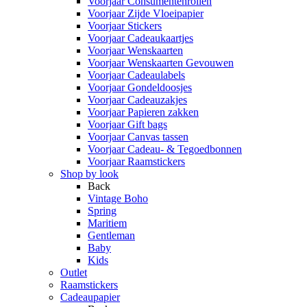
Voorjaar Consumentenrollen
Voorjaar Zijde Vloeipapier
Voorjaar Stickers
Voorjaar Cadeaukaartjes
Voorjaar Wenskaarten
Voorjaar Wenskaarten Gevouwen
Voorjaar Cadeaulabels
Voorjaar Gondeldoosjes
Voorjaar Cadeauzakjes
Voorjaar Papieren zakken
Voorjaar Gift bags
Voorjaar Canvas tassen
Voorjaar Cadeau- & Tegoedbonnen
Voorjaar Raamstickers
Shop by look
Back
Vintage Boho
Spring
Maritiem
Gentleman
Baby
Kids
Outlet
Raamstickers
Cadeaupapier