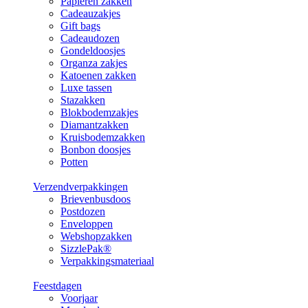
Papieren zakken
Cadeauzakjes
Gift bags
Cadeaudozen
Gondeldoosjes
Organza zakjes
Katoenen zakken
Luxe tassen
Stazakken
Blokbodemzakjes
Diamantzakken
Kruisbodemzakken
Bonbon doosjes
Potten
Verzendverpakkingen
Brievenbusdoos
Postdozen
Enveloppen
Webshopzakken
SizzlePak®
Verpakkingsmateriaal
Feestdagen
Voorjaar