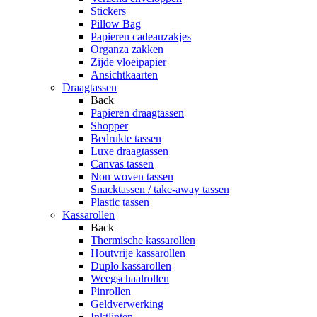
Stickers
Pillow Bag
Papieren cadeauzakjes
Organza zakken
Zijde vloeipapier
Ansichtkaarten
Draagtassen
Back
Papieren draagtassen
Shopper
Bedrukte tassen
Luxe draagtassen
Canvas tassen
Non woven tassen
Snacktassen / take-away tassen
Plastic tassen
Kassarollen
Back
Thermische kassarollen
Houtvrije kassarollen
Duplo kassarollen
Weegschaalrollen
Pinrollen
Geldverwerking
Inktlinten