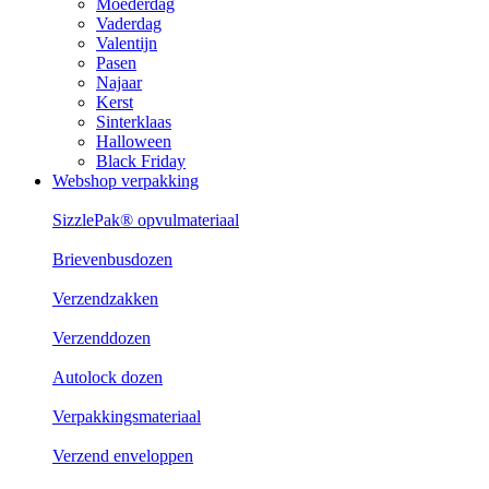
Moederdag
Vaderdag
Valentijn
Pasen
Najaar
Kerst
Sinterklaas
Halloween
Black Friday
Webshop verpakking
SizzlePak® opvulmateriaal
Brievenbusdozen
Verzendzakken
Verzenddozen
Autolock dozen
Verpakkingsmateriaal
Verzend enveloppen