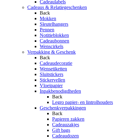
Cadeaulabels
Cadeaus & Relatiegeschenken
Back
Mokken
Sleutelhangers
Pennen
Notitieblokken
Cadeaubonnen
Wenscirkels
Verpakking & Geschenk
Back
Cadeaudecoratie
Wensetiketten
Sluitstickers
Stickervellen
Vloeipapier
Inpakbenodigdheden
Back
Legro papier- en lintrolhouders
Geschenkverpakkingen
Back
Papieren zakken
Cadeauzakjes
Gift bags
Cadeaudozen