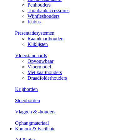
Penhouders
Toonbankaccessoires
Wijnfleshouders
Kubus
Presentatiesystemen
Raamkaarthouders
Kliklijsten
Vloerstandaards
Opvouwbaar
Vloermodel
Met kaarthouders
Draadfolderhouders
Krijtborden
Stoepborden
Vlaggen & -houders
Ophangmateriaal
Kantoor & Facilitair
A4 Papier