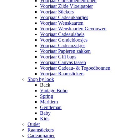
Voorjaar Consumentenrollen
Voorjaar Zijde Vloeipapier
Voorjaar Stickers
Voorjaar Cadeaukaartjes
Voorjaar Wenskaarten
Voorjaar Wenskaarten Gevouwen
Voorjaar Cadeaulabels
Voorjaar Gondeldoosjes
Voorjaar Cadeauzakjes
Voorjaar Papieren zakken
Voorjaar Gift bags
Voorjaar Canvas tassen
Voorjaar Cadeau- & Tegoedbonnen
Voorjaar Raamstickers
Shop by look
Back
Vintage Boho
Spring
Maritiem
Gentleman
Baby
Kids
Outlet
Raamstickers
Cadeaupapier