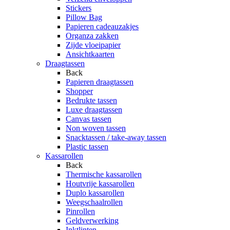
Stickers
Pillow Bag
Papieren cadeauzakjes
Organza zakken
Zijde vloeipapier
Ansichtkaarten
Draagtassen
Back
Papieren draagtassen
Shopper
Bedrukte tassen
Luxe draagtassen
Canvas tassen
Non woven tassen
Snacktassen / take-away tassen
Plastic tassen
Kassarollen
Back
Thermische kassarollen
Houtvrije kassarollen
Duplo kassarollen
Weegschaalrollen
Pinrollen
Geldverwerking
Inktlinten