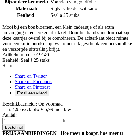
Bijzondere kenmerk:
Voorzien van goudfolie
Materiaal:
Slijtvast helder wit karton
Eenheid:
Seal à 25 stuks
Mooi bij een bos bloemen, een klein cadeautje of als extra
toevoeging in een verzendpakket. Door het handzame formaat zijn
deze kaartjes overal bij te combineren. De achterkant biedt ruimte
voor een korte boodschap, waardoor elk geschenk een persoonlijke
en verzorgde uitstraling krijgt.
Artikelnummer:
019146
Eenheid:
Seal á 25 stuks
Share:
Share on Twitter
Share on Facebook
Share on Pinterest
Email een vriend
Beschikbaarheid::
Op voorraad
€ 4,95
excl. btw
€ 5,99
incl. btw
Aantal:
i
h
Bestel nu!
PRIJS AANBIEDINGEN - Hoe meer u koopt, hoe meer u