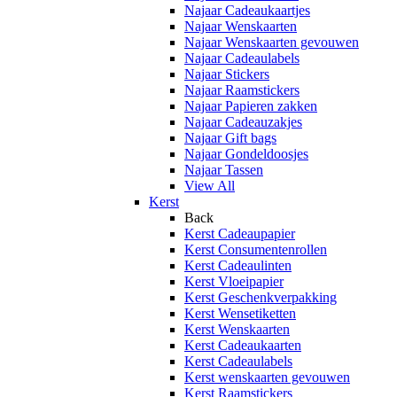
Najaar Cadeaukaartjes
Najaar Wenskaarten
Najaar Wenskaarten gevouwen
Najaar Cadeaulabels
Najaar Stickers
Najaar Raamstickers
Najaar Papieren zakken
Najaar Cadeauzakjes
Najaar Gift bags
Najaar Gondeldoosjes
Najaar Tassen
View All
Kerst
Back
Kerst Cadeaupapier
Kerst Consumentenrollen
Kerst Cadeaulinten
Kerst Vloeipapier
Kerst Geschenkverpakking
Kerst Wensetiketten
Kerst Wenskaarten
Kerst Cadeaukaarten
Kerst Cadeaulabels
Kerst wenskaarten gevouwen
Kerst Raamstickers