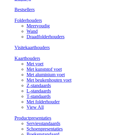
Bestsellers
Folderhouders
Meervoudig
Wand
Draadfolderhouders
Visitekaarthouders
Kaarthouders
Met voet
Met kunststof voet
Met aluminium voet
Met beukenhouten voet
Z-standaards
L-standaards
T-standaards
Met folderhouder
View All
Productpresentaties
Serviesstandaards
Schoenpresentaties
Boekenstandaard