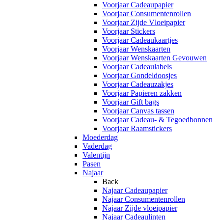
Voorjaar Cadeaupapier
Voorjaar Consumentenrollen
Voorjaar Zijde Vloeipapier
Voorjaar Stickers
Voorjaar Cadeaukaartjes
Voorjaar Wenskaarten
Voorjaar Wenskaarten Gevouwen
Voorjaar Cadeaulabels
Voorjaar Gondeldoosjes
Voorjaar Cadeauzakjes
Voorjaar Papieren zakken
Voorjaar Gift bags
Voorjaar Canvas tassen
Voorjaar Cadeau- & Tegoedbonnen
Voorjaar Raamstickers
Moederdag
Vaderdag
Valentijn
Pasen
Najaar
Back
Najaar Cadeaupapier
Najaar Consumentenrollen
Najaar Zijde vloeipapier
Najaar Cadeaulinten