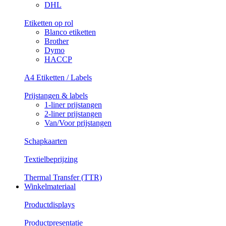
DHL
Etiketten op rol
Blanco etiketten
Brother
Dymo
HACCP
A4 Etiketten / Labels
Prijstangen & labels
1-liner prijstangen
2-liner prijstangen
Van/Voor prijstangen
Schapkaarten
Textielbeprijzing
Thermal Transfer (TTR)
Winkelmateriaal
Productdisplays
Productpresentatie