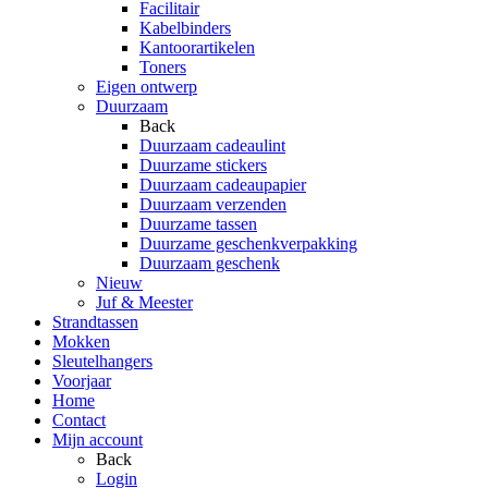
Facilitair
Kabelbinders
Kantoorartikelen
Toners
Eigen ontwerp
Duurzaam
Back
Duurzaam cadeaulint
Duurzame stickers
Duurzaam cadeaupapier
Duurzaam verzenden
Duurzame tassen
Duurzame geschenkverpakking
Duurzaam geschenk
Nieuw
Juf & Meester
Strandtassen
Mokken
Sleutelhangers
Voorjaar
Home
Contact
Mijn account
Back
Login