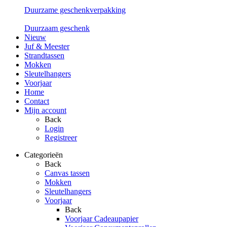
Duurzame geschenkverpakking
Duurzaam geschenk
Nieuw
Juf & Meester
Strandtassen
Mokken
Sleutelhangers
Voorjaar
Home
Contact
Mijn account
Back
Login
Registreer
Categorieën
Back
Canvas tassen
Mokken
Sleutelhangers
Voorjaar
Back
Voorjaar Cadeaupapier