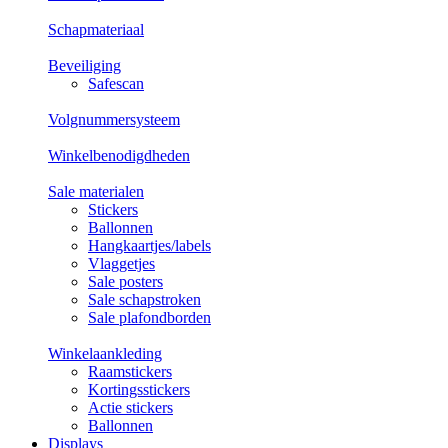
Schapmateriaal
Beveiliging
Safescan
Volgnummersysteem
Winkelbenodigdheden
Sale materialen
Stickers
Ballonnen
Hangkaartjes/labels
Vlaggetjes
Sale posters
Sale schapstroken
Sale plafondborden
Winkelaankleding
Raamstickers
Kortingsstickers
Actie stickers
Ballonnen
Displays