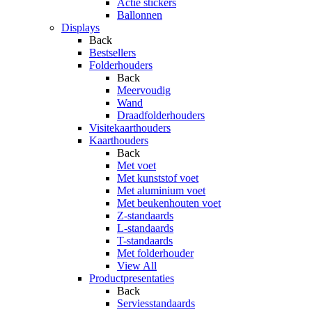
Actie stickers
Ballonnen
Displays
Back
Bestsellers
Folderhouders
Back
Meervoudig
Wand
Draadfolderhouders
Visitekaarthouders
Kaarthouders
Back
Met voet
Met kunststof voet
Met aluminium voet
Met beukenhouten voet
Z-standaards
L-standaards
T-standaards
Met folderhouder
View All
Productpresentaties
Back
Serviesstandaards