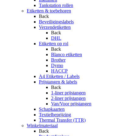
Tankstation rollen
Etiketten & toebehoren
Back
Beveiligingslabels
Verzendetiketten
Back
DHL
Etiketten op rol
Back
Blanco etiketten
Brother
Dymo
HACCP
A4 Etiketten / Labels
Prijstangen & labels
Back
1-liner prijstangen
2-liner prijstangen
Van/Voor prijstangen
Schapkaarten
Textielbeprijzing
Thermal Transfer (TTR)
Winkelmateriaal
Back