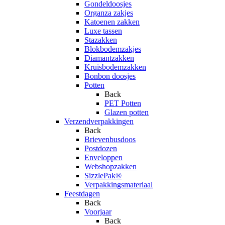
Gondeldoosjes
Organza zakjes
Katoenen zakken
Luxe tassen
Stazakken
Blokbodemzakjes
Diamantzakken
Kruisbodemzakken
Bonbon doosjes
Potten
Back
PET Potten
Glazen potten
Verzendverpakkingen
Back
Brievenbusdoos
Postdozen
Enveloppen
Webshopzakken
SizzlePak®
Verpakkingsmateriaal
Feestdagen
Back
Voorjaar
Back