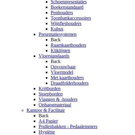
Schoenpresentaties
Boekenstandaard
Penhouders
Toonbankaccessoires
Wijnfleshouders
Kubus
Presentatiesystemen
Back
Raamkaarthouders
Kliklijsten
Vloerstandaards
Back
Opvouwbaar
Vloermodel
Met kaarthouders
Draadfolderhouders
Krijtborden
Stoepborden
Vlaggen & -houders
Ophangmateriaal
Kantoor & Facilitair
Back
A4 Papier
Prullenbakken - Pedaalemmers
Hygiëne