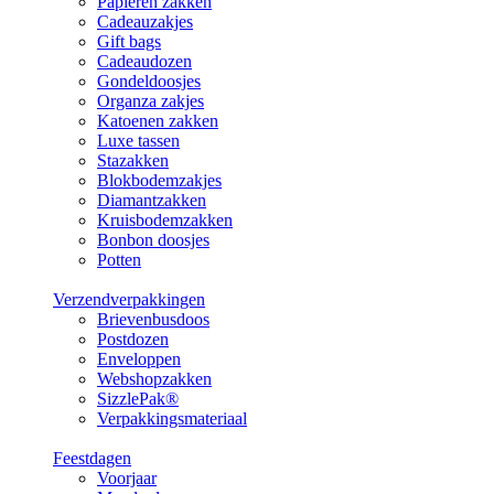
Papieren zakken
Cadeauzakjes
Gift bags
Cadeaudozen
Gondeldoosjes
Organza zakjes
Katoenen zakken
Luxe tassen
Stazakken
Blokbodemzakjes
Diamantzakken
Kruisbodemzakken
Bonbon doosjes
Potten
Verzendverpakkingen
Brievenbusdoos
Postdozen
Enveloppen
Webshopzakken
SizzlePak®
Verpakkingsmateriaal
Feestdagen
Voorjaar