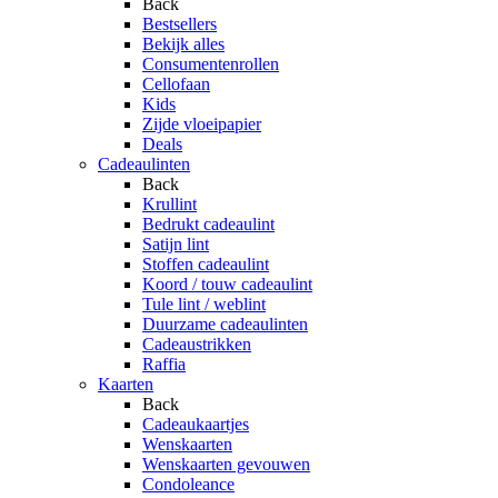
Back
Bestsellers
Bekijk alles
Consumentenrollen
Cellofaan
Kids
Zijde vloeipapier
Deals
Cadeaulinten
Back
Krullint
Bedrukt cadeaulint
Satijn lint
Stoffen cadeaulint
Koord / touw cadeaulint
Tule lint / weblint
Duurzame cadeaulinten
Cadeaustrikken
Raffia
Kaarten
Back
Cadeaukaartjes
Wenskaarten
Wenskaarten gevouwen
Condoleance