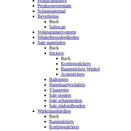
Productdisplays
Productpresentatie
Schapmateriaal
Beveiliging
Back
Safescan
Volgnummersysteem
Winkelbenodigdheden
Sale materialen
Back
Stickers
Back
Kortingsstickers
Raamstickers Winkel
Actiestickers
Ballonnen
Hangkaartjes/labels
Vlaggetjes
Sale posters
Sale schapstroken
Sale plafondborden
Winkelaankleding
Back
Raamstickers
Kortingsstickers