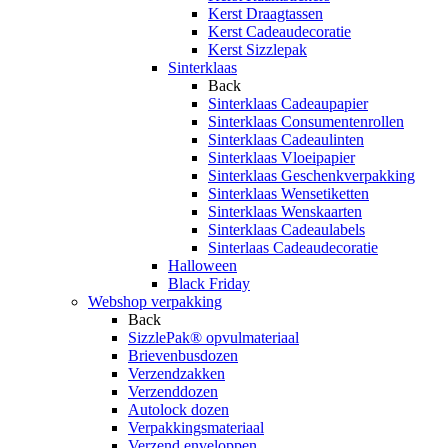
Kerst Draagtassen
Kerst Cadeaudecoratie
Kerst Sizzlepak
Sinterklaas
Back
Sinterklaas Cadeaupapier
Sinterklaas Consumentenrollen
Sinterklaas Cadeaulinten
Sinterklaas Vloeipapier
Sinterklaas Geschenkverpakking
Sinterklaas Wensetiketten
Sinterklaas Wenskaarten
Sinterklaas Cadeaulabels
Sinterlaas Cadeaudecoratie
Halloween
Black Friday
Webshop verpakking
Back
SizzlePak® opvulmateriaal
Brievenbusdozen
Verzendzakken
Verzenddozen
Autolock dozen
Verpakkingsmateriaal
Verzend enveloppen