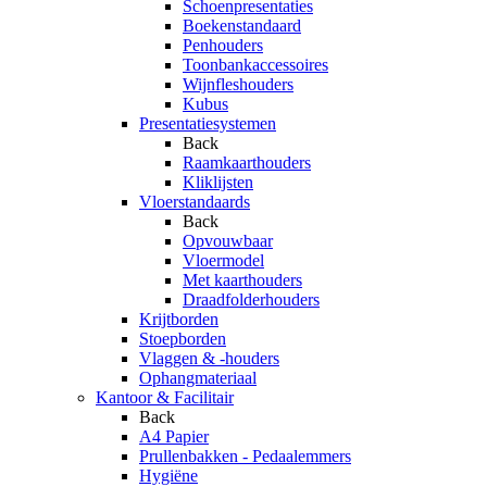
Schoenpresentaties
Boekenstandaard
Penhouders
Toonbankaccessoires
Wijnfleshouders
Kubus
Presentatiesystemen
Back
Raamkaarthouders
Kliklijsten
Vloerstandaards
Back
Opvouwbaar
Vloermodel
Met kaarthouders
Draadfolderhouders
Krijtborden
Stoepborden
Vlaggen & -houders
Ophangmateriaal
Kantoor & Facilitair
Back
A4 Papier
Prullenbakken - Pedaalemmers
Hygiëne