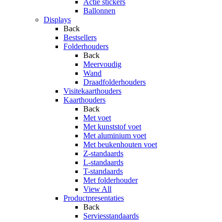
Actie stickers
Ballonnen
Displays
Back
Bestsellers
Folderhouders
Back
Meervoudig
Wand
Draadfolderhouders
Visitekaarthouders
Kaarthouders
Back
Met voet
Met kunststof voet
Met aluminium voet
Met beukenhouten voet
Z-standaards
L-standaards
T-standaards
Met folderhouder
View All
Productpresentaties
Back
Serviesstandaards