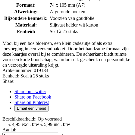
Formaat:
74 x 105 mm (A7)
Afwerking:
Afgeronde hoeken
Bijzondere kenmerk:
Voorzien van goudfolie
Materiaal:
Slijtvast helder wit karton
Eenheid:
Seal à 25 stuks
Mooi bij een bos bloemen, een klein cadeautje of als extra
toevoeging in een verzendpakket. Door het handzame formaat zijn
deze kaartjes overal bij te combineren. De achterkant biedt ruimte
voor een korte boodschap, waardoor elk geschenk een persoonlijke
en verzorgde uitstraling krijgt.
Artikelnummer:
019183
Eenheid:
Seal á 25 stuks
Share:
Share on Twitter
Share on Facebook
Share on Pinterest
Email een vriend
Beschikbaarheid::
Op voorraad
€ 4,95
excl. btw
€ 5,99
incl. btw
Aantal: