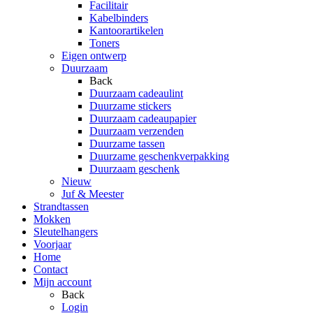
Facilitair
Kabelbinders
Kantoorartikelen
Toners
Eigen ontwerp
Duurzaam
Back
Duurzaam cadeaulint
Duurzame stickers
Duurzaam cadeaupapier
Duurzaam verzenden
Duurzame tassen
Duurzame geschenkverpakking
Duurzaam geschenk
Nieuw
Juf & Meester
Strandtassen
Mokken
Sleutelhangers
Voorjaar
Home
Contact
Mijn account
Back
Login