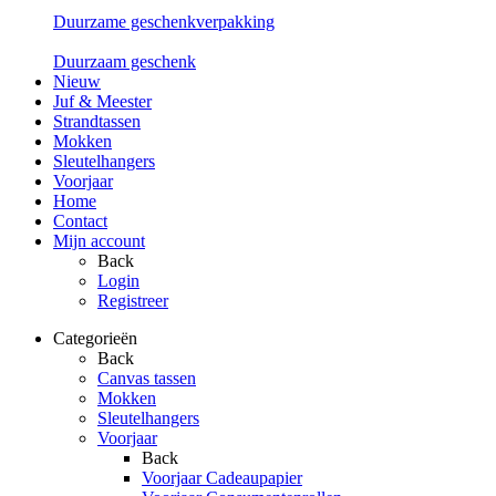
Duurzame geschenkverpakking
Duurzaam geschenk
Nieuw
Juf & Meester
Strandtassen
Mokken
Sleutelhangers
Voorjaar
Home
Contact
Mijn account
Back
Login
Registreer
Categorieën
Back
Canvas tassen
Mokken
Sleutelhangers
Voorjaar
Back
Voorjaar Cadeaupapier