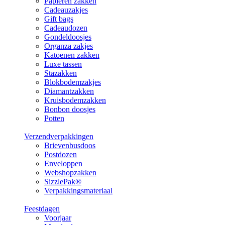
Papieren zakken
Cadeauzakjes
Gift bags
Cadeaudozen
Gondeldoosjes
Organza zakjes
Katoenen zakken
Luxe tassen
Stazakken
Blokbodemzakjes
Diamantzakken
Kruisbodemzakken
Bonbon doosjes
Potten
Verzendverpakkingen
Brievenbusdoos
Postdozen
Enveloppen
Webshopzakken
SizzlePak®
Verpakkingsmateriaal
Feestdagen
Voorjaar