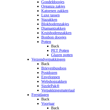
Gondeldoosjes
Organza zakjes
Katoenen zakken
Luxe tassen
Stazakken
Blokbodemzakjes
Diamantzakken
Kruisbodemzakken
Bonbon doosjes
Potten
Back
PET Potten
Glazen potten
Verzendverpakkingen
Back
Brievenbusdoos
Postdozen
Enveloppen
Webshopzakken
SizzlePak®
Verpakkingsmateriaal
Feestdagen
Back
Voorjaar
Back