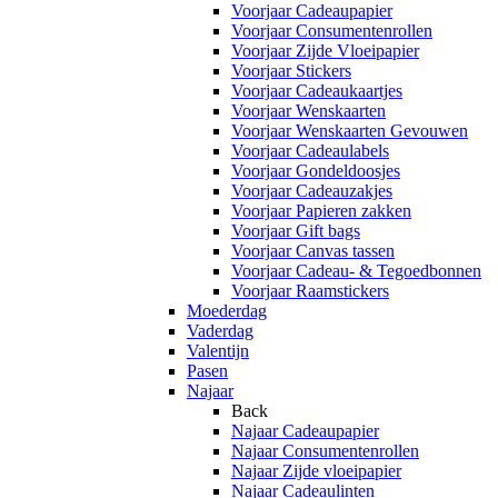
Voorjaar Cadeaupapier
Voorjaar Consumentenrollen
Voorjaar Zijde Vloeipapier
Voorjaar Stickers
Voorjaar Cadeaukaartjes
Voorjaar Wenskaarten
Voorjaar Wenskaarten Gevouwen
Voorjaar Cadeaulabels
Voorjaar Gondeldoosjes
Voorjaar Cadeauzakjes
Voorjaar Papieren zakken
Voorjaar Gift bags
Voorjaar Canvas tassen
Voorjaar Cadeau- & Tegoedbonnen
Voorjaar Raamstickers
Moederdag
Vaderdag
Valentijn
Pasen
Najaar
Back
Najaar Cadeaupapier
Najaar Consumentenrollen
Najaar Zijde vloeipapier
Najaar Cadeaulinten