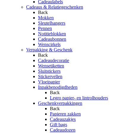
Cadeaulabels
Cadeaus & Relatiegeschenken
Back
Mokken
Sleutelhangers
Pennen
Notitieblokken
Cadeaubonnen
Wenscirkels
Verpakking & Geschenk
Back
Cadeaudecoratie
Wensetiketten
Sluitstickers
Stickervellen
Vloeipapier
Inpakbenodigdheden
Back
Legro papier- en lintrolhouders
Geschenkverpakkingen
Back
Papieren zakken
Cadeauzakjes
Gift bags
Cadeaudozen