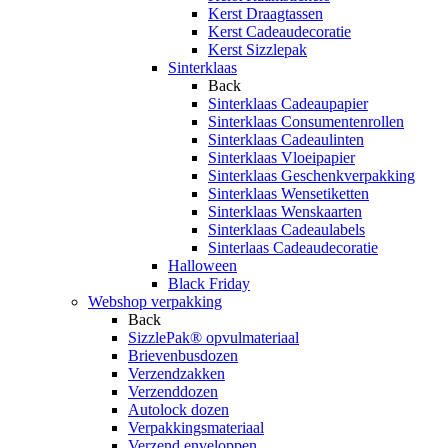
Kerst Draagtassen
Kerst Cadeaudecoratie
Kerst Sizzlepak
Sinterklaas
Back
Sinterklaas Cadeaupapier
Sinterklaas Consumentenrollen
Sinterklaas Cadeaulinten
Sinterklaas Vloeipapier
Sinterklaas Geschenkverpakking
Sinterklaas Wensetiketten
Sinterklaas Wenskaarten
Sinterklaas Cadeaulabels
Sinterlaas Cadeaudecoratie
Halloween
Black Friday
Webshop verpakking
Back
SizzlePak® opvulmateriaal
Brievenbusdozen
Verzendzakken
Verzenddozen
Autolock dozen
Verpakkingsmateriaal
Verzend enveloppen