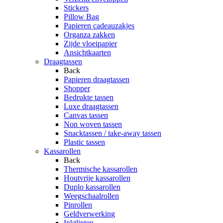
Stickers
Pillow Bag
Papieren cadeauzakjes
Organza zakken
Zijde vloeipapier
Ansichtkaarten
Draagtassen
Back
Papieren draagtassen
Shopper
Bedrukte tassen
Luxe draagtassen
Canvas tassen
Non woven tassen
Snacktassen / take-away tassen
Plastic tassen
Kassarollen
Back
Thermische kassarollen
Houtvrije kassarollen
Duplo kassarollen
Weegschaalrollen
Pinrollen
Geldverwerking
Inktlinten