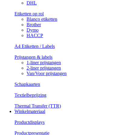
DHL
Etiketten op rol
Blanco etiketten
Brother
Dymo
HACCP
A4 Etiketten / Labels
Prijstangen & labels
1-liner prijstangen
2-liner prijstangen
Van/Voor prijstangen
Schapkaarten
Textielbeprijzing
Thermal Transfer (TTR)
Winkelmateriaal
Productdisplays
Productpresentatie