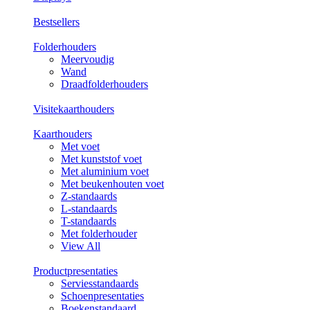
Bestsellers
Folderhouders
Meervoudig
Wand
Draadfolderhouders
Visitekaarthouders
Kaarthouders
Met voet
Met kunststof voet
Met aluminium voet
Met beukenhouten voet
Z-standaards
L-standaards
T-standaards
Met folderhouder
View All
Productpresentaties
Serviesstandaards
Schoenpresentaties
Boekenstandaard