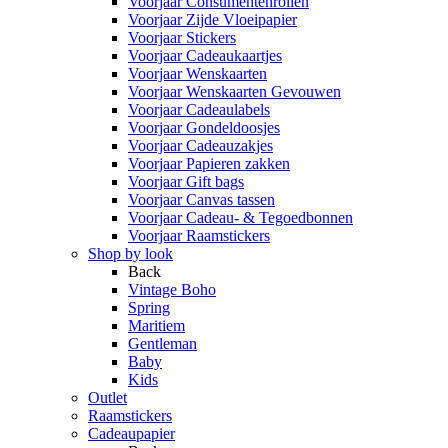
Voorjaar Consumentenrollen
Voorjaar Zijde Vloeipapier
Voorjaar Stickers
Voorjaar Cadeaukaartjes
Voorjaar Wenskaarten
Voorjaar Wenskaarten Gevouwen
Voorjaar Cadeaulabels
Voorjaar Gondeldoosjes
Voorjaar Cadeauzakjes
Voorjaar Papieren zakken
Voorjaar Gift bags
Voorjaar Canvas tassen
Voorjaar Cadeau- & Tegoedbonnen
Voorjaar Raamstickers
Shop by look
Back
Vintage Boho
Spring
Maritiem
Gentleman
Baby
Kids
Outlet
Raamstickers
Cadeaupapier