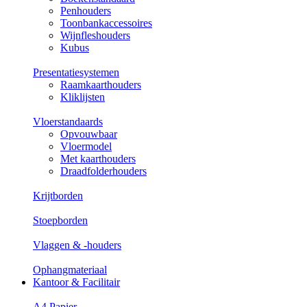
Penhouders
Toonbankaccessoires
Wijnfleshouders
Kubus
Presentatiesystemen
Raamkaarthouders
Kliklijsten
Vloerstandaards
Opvouwbaar
Vloermodel
Met kaarthouders
Draadfolderhouders
Krijtborden
Stoepborden
Vlaggen & -houders
Ophangmateriaal
Kantoor & Facilitair
A4 Papier