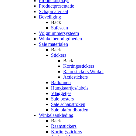
Productdisplays
Productpresentatie
Schapmateriaal
Beveiliging
Back
Safescan
Volgnummersysteem
Winkelbenodigdheden
Sale materialen
Back
Stickers
Back
Kortingsstickers
Raamstickers Winkel
Actiestickers
Ballonnen
Hangkaartjes/labels
Vlaggetjes
Sale posters
Sale schapstroken
Sale plafondborden
Winkelaankleding
Back
Raamstickers
Kortingsstickers