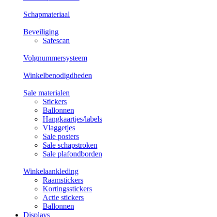
Schapmateriaal
Beveiliging
Safescan
Volgnummersysteem
Winkelbenodigdheden
Sale materialen
Stickers
Ballonnen
Hangkaartjes/labels
Vlaggetjes
Sale posters
Sale schapstroken
Sale plafondborden
Winkelaankleding
Raamstickers
Kortingsstickers
Actie stickers
Ballonnen
Displays