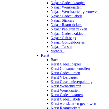
Najaar Cadeaukaartjes
Najaar Wenskaarten
Najaar Wenskaarten gevouwen
Najaar Cadeaulabels
Najaar Stickers
Najaar Raamstickers
Najaar Papieren zakken
Najaar Cadeauzakjes
Najaar Gift bags
Najaar Gondeldoosjes
Najaar Tassen
View All
Kerst
Back
Kerst Cadeaupapier
Kerst Consumentenrollen
Kerst Cadeaulinten
Kerst Vloeipapier
Kerst Geschenkverpakking
Kerst Wensetiketten
Kerst Wenskaarten
Kerst Cadeaukaarten
Kerst Cadeaulabels
Kerst wenskaarten gevouwen
Kerst Raamstickers