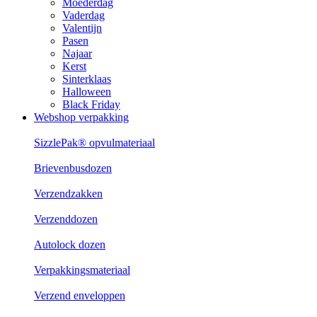
Moederdag
Vaderdag
Valentijn
Pasen
Najaar
Kerst
Sinterklaas
Halloween
Black Friday
Webshop verpakking
SizzlePak® opvulmateriaal
Brievenbusdozen
Verzendzakken
Verzenddozen
Autolock dozen
Verpakkingsmateriaal
Verzend enveloppen