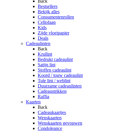
Back
Bestsellers
Bekijk alles
Consumentenrollen
Cellofaan
Kids
Zijde vloeipapier
Deals
Cadeaulinten
Back
Krullint
Bedrukt cadeaulint
Satijn lint
Stoffen cadeaulint
Koord / touw cadeaulint
Tule lint / weblint
Duurzame cadeaulinten
Cadeaustrikken
Raffia
Kaarten
Back
Cadeaukaartjes
Wenskaarten
Wenskaarten gevouwen
Condoleance