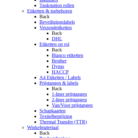
Tankstation rollen
Etiketten & toebehoren
Back
Beveiligingslabels
Verzendetiketten
Back
DHL
Etiketten op rol
Back
Blanco etiketten
Brother
Dymo
HACCP
A4 Etiketten / Labels
Prijstangen & labels
Back
1-liner prijstangen
2-liner prijstangen
Van/Voor prijstangen
Schapkaarten
Textielbeprijzing
Thermal Transfer (TTR)
Winkelmateriaal
Back