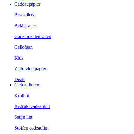
Cadeaupapier
Bestsellers
Bekijk alles
Consumentenrollen
Cellofaan
Kids
Zijde vloeipapier
Deals
Cadeaulinten
Krullint
Bedrukt cadeaulint
Satijn lint
Stoffen cadeaulint