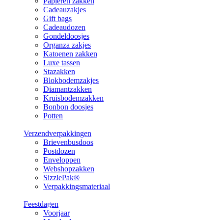
Papieren zakken
Cadeauzakjes
Gift bags
Cadeaudozen
Gondeldoosjes
Organza zakjes
Katoenen zakken
Luxe tassen
Stazakken
Blokbodemzakjes
Diamantzakken
Kruisbodemzakken
Bonbon doosjes
Potten
Verzendverpakkingen
Brievenbusdoos
Postdozen
Enveloppen
Webshopzakken
SizzlePak®
Verpakkingsmateriaal
Feestdagen
Voorjaar