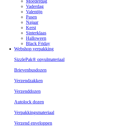
Moederdag
Vaderdag
Valentijn
Pasen
Najaar
Kerst
Sinterklaas
Halloween
Black Friday
Webshop verpakking
SizzlePak® opvulmateriaal
Brievenbusdozen
Verzendzakken
Verzenddozen
Autolock dozen
Verpakkingsmateriaal
Verzend enveloppen