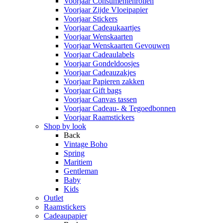
Voorjaar Consumentenrollen
Voorjaar Zijde Vloeipapier
Voorjaar Stickers
Voorjaar Cadeaukaartjes
Voorjaar Wenskaarten
Voorjaar Wenskaarten Gevouwen
Voorjaar Cadeaulabels
Voorjaar Gondeldoosjes
Voorjaar Cadeauzakjes
Voorjaar Papieren zakken
Voorjaar Gift bags
Voorjaar Canvas tassen
Voorjaar Cadeau- & Tegoedbonnen
Voorjaar Raamstickers
Shop by look
Back
Vintage Boho
Spring
Maritiem
Gentleman
Baby
Kids
Outlet
Raamstickers
Cadeaupapier