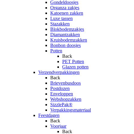
Gondeldoosjes
Organza zakjes
Katoenen zakken
Luxe tassen
Stazakken
Blokbodemzakjes
Diamantzakken
Kruisbodemzakken
Bonbon doosjes
Potten
Back
PET Potten
Glazen potten
Verzendverpakkingen
Back
Brievenbusdoos
Postdozen
Enveloppen
Webshopzakken
SizzlePak®
Verpakkingsmateriaal
Feestdagen
Back
Voorjaar
Back