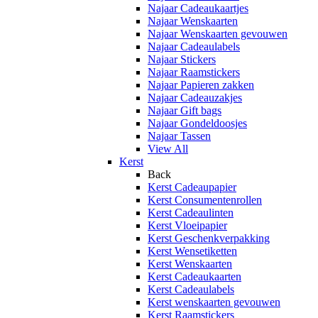
Najaar Cadeaukaartjes
Najaar Wenskaarten
Najaar Wenskaarten gevouwen
Najaar Cadeaulabels
Najaar Stickers
Najaar Raamstickers
Najaar Papieren zakken
Najaar Cadeauzakjes
Najaar Gift bags
Najaar Gondeldoosjes
Najaar Tassen
View All
Kerst
Back
Kerst Cadeaupapier
Kerst Consumentenrollen
Kerst Cadeaulinten
Kerst Vloeipapier
Kerst Geschenkverpakking
Kerst Wensetiketten
Kerst Wenskaarten
Kerst Cadeaukaarten
Kerst Cadeaulabels
Kerst wenskaarten gevouwen
Kerst Raamstickers