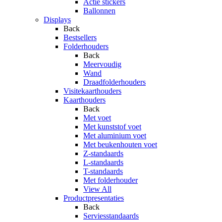
Actie stickers
Ballonnen
Displays
Back
Bestsellers
Folderhouders
Back
Meervoudig
Wand
Draadfolderhouders
Visitekaarthouders
Kaarthouders
Back
Met voet
Met kunststof voet
Met aluminium voet
Met beukenhouten voet
Z-standaards
L-standaards
T-standaards
Met folderhouder
View All
Productpresentaties
Back
Serviesstandaards