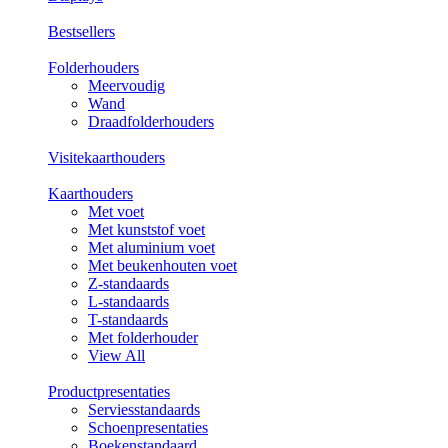
Bestsellers
Folderhouders
Meervoudig
Wand
Draadfolderhouders
Visitekaarthouders
Kaarthouders
Met voet
Met kunststof voet
Met aluminium voet
Met beukenhouten voet
Z-standaards
L-standaards
T-standaards
Met folderhouder
View All
Productpresentaties
Serviesstandaards
Schoenpresentaties
Boekenstandaard