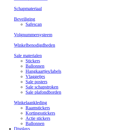
Schapmateriaal
Beveiliging
Safescan
Volgnummersysteem
Winkelbenodigdheden
Sale materialen
Stickers
Ballonnen
Hangkaartjes/labels
Vlaggetjes
Sale posters
Sale schapstroken
Sale plafondborden
Winkelaankleding
Raamstickers
Kortingsstickers
Actie stickers
Ballonnen
Displays