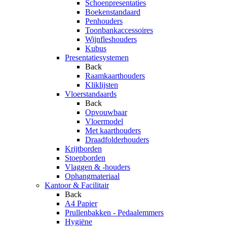
Schoenpresentaties
Boekenstandaard
Penhouders
Toonbankaccessoires
Wijnfleshouders
Kubus
Presentatiesystemen
Back
Raamkaarthouders
Kliklijsten
Vloerstandaards
Back
Opvouwbaar
Vloermodel
Met kaarthouders
Draadfolderhouders
Krijtborden
Stoepborden
Vlaggen & -houders
Ophangmateriaal
Kantoor & Facilitair
Back
A4 Papier
Prullenbakken - Pedaalemmers
Hygiëne