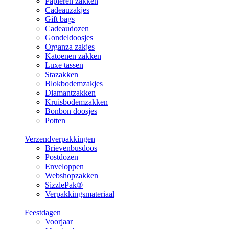
Papieren zakken
Cadeauzakjes
Gift bags
Cadeaudozen
Gondeldoosjes
Organza zakjes
Katoenen zakken
Luxe tassen
Stazakken
Blokbodemzakjes
Diamantzakken
Kruisbodemzakken
Bonbon doosjes
Potten
Verzendverpakkingen
Brievenbusdoos
Postdozen
Enveloppen
Webshopzakken
SizzlePak®
Verpakkingsmateriaal
Feestdagen
Voorjaar