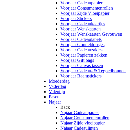
Voorjaar Cadeaupapier
Voorjaar Consumentenrollen
Voorjaar Zijde Vloeipapier
Voorjaar Stickers
Voorjaar Cadeaukaartjes
Voorjaar Wenskaarten
Voorjaar Wenskaarten Gevouwen
Voorjaar Cadeaulabels
Voorjaar Gondeldoosjes
Voorjaar Cadeauzakjes
Voorjaar Papieren zakken
Voorjaar Gift bags
Voorjaar Canvas tassen
Voorjaar Cadeau- & Tegoedbonnen
Voorjaar Raamstickers
Moederdag
Vaderdag
Valentijn
Pasen
Najaar
Back
Najaar Cadeaupapier
Najaar Consumentenrollen
Najaar Zijde vloeipapier
Najaar Cadeaulinten