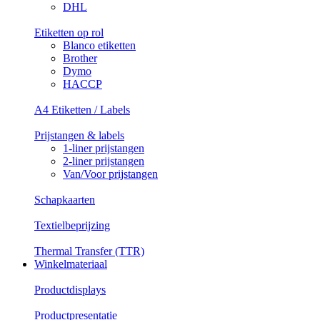
DHL
Etiketten op rol
Blanco etiketten
Brother
Dymo
HACCP
A4 Etiketten / Labels
Prijstangen & labels
1-liner prijstangen
2-liner prijstangen
Van/Voor prijstangen
Schapkaarten
Textielbeprijzing
Thermal Transfer (TTR)
Winkelmateriaal
Productdisplays
Productpresentatie