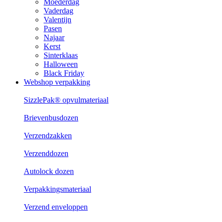
Moederdag
Vaderdag
Valentijn
Pasen
Najaar
Kerst
Sinterklaas
Halloween
Black Friday
Webshop verpakking
SizzlePak® opvulmateriaal
Brievenbusdozen
Verzendzakken
Verzenddozen
Autolock dozen
Verpakkingsmateriaal
Verzend enveloppen