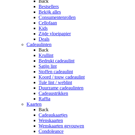
Back
Bestsellers
Bekijk alles
Consumentenrollen
Cellofaan
Kids
Zijde vloeipapier
Deals
Cadeaulinten
Back
Krullint
Bedrukt cadeaulint
Satijn lint
Stoffen cadeaulint
Koord / touw cadeaulint
Tule lint / weblint
Duurzame cadeaulinten
Cadeaustrikken
Raffia
Kaarten
Back
Cadeaukaartjes
Wenskaarten
Wenskaarten gevouwen
Condoleance