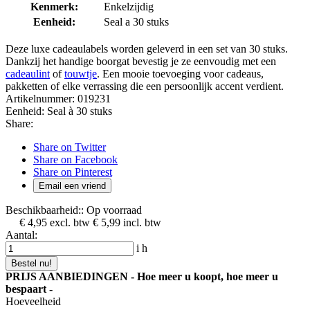
Kenmerk:
Enkelzijdig
Eenheid:
Seal a 30 stuks
Deze luxe cadeaulabels worden geleverd in een set van 30 stuks.
Dankzij het handige boorgat bevestig je ze eenvoudig met een
cadeaulint
of
touwtje
. Een mooie toevoeging voor cadeaus,
pakketten of elke verrassing die een persoonlijk accent verdient.
Artikelnummer:
019231
Eenheid:
Seal à 30 stuks
Share:
Share on Twitter
Share on Facebook
Share on Pinterest
Email een vriend
Beschikbaarheid::
Op voorraad
€ 4,95
excl. btw
€ 5,99
incl. btw
Aantal:
i
h
Bestel nu!
PRIJS AANBIEDINGEN - Hoe meer u koopt, hoe meer u
bespaart -
Hoeveelheid