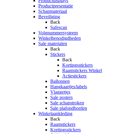
Productdisplays
Productpresentatie
Schapmateriaal
Beveiliging
Back
Safescan
Volgnummersysteem
Winkelbenodigdheden
Sale materialen
Back
Stickers
Back
Kortingsstickers
Raamstickers Winkel
Actiestickers
Ballonnen
Hangkaartjes/labels
Vlaggetjes
Sale posters
Sale schapstroken
Sale plafondborden
Winkelaankleding
Back
Raamstickers
Kortingsstickers