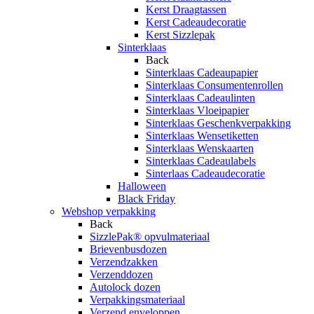
Kerst Draagtassen
Kerst Cadeaudecoratie
Kerst Sizzlepak
Sinterklaas
Back
Sinterklaas Cadeaupapier
Sinterklaas Consumentenrollen
Sinterklaas Cadeaulinten
Sinterklaas Vloeipapier
Sinterklaas Geschenkverpakking
Sinterklaas Wensetiketten
Sinterklaas Wenskaarten
Sinterklaas Cadeaulabels
Sinterlaas Cadeaudecoratie
Halloween
Black Friday
Webshop verpakking
Back
SizzlePak® opvulmateriaal
Brievenbusdozen
Verzendzakken
Verzenddozen
Autolock dozen
Verpakkingsmateriaal
Verzend enveloppen