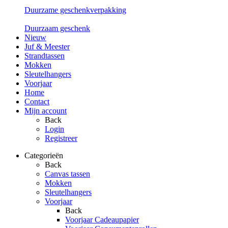
Duurzame geschenkverpakking
Duurzaam geschenk
Nieuw
Juf & Meester
Strandtassen
Mokken
Sleutelhangers
Voorjaar
Home
Contact
Mijn account
Back
Login
Registreer
Categorieën
Back
Canvas tassen
Mokken
Sleutelhangers
Voorjaar
Back
Voorjaar Cadeaupapier