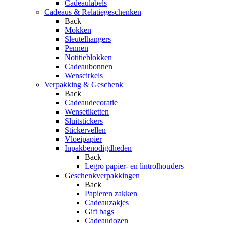
Cadeaulabels
Cadeaus & Relatiegeschenken
Back
Mokken
Sleutelhangers
Pennen
Notitieblokken
Cadeaubonnen
Wenscirkels
Verpakking & Geschenk
Back
Cadeaudecoratie
Wensetiketten
Sluitstickers
Stickervellen
Vloeipapier
Inpakbenodigdheden
Back
Legro papier- en lintrolhouders
Geschenkverpakkingen
Back
Papieren zakken
Cadeauzakjes
Gift bags
Cadeaudozen