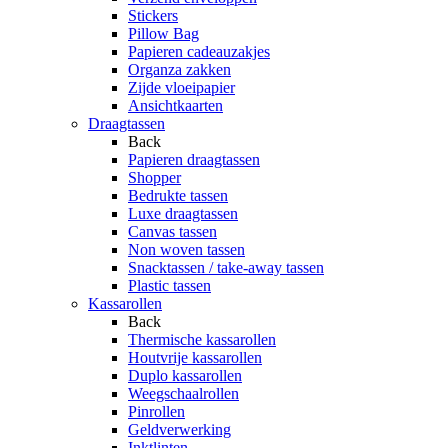
Stickers
Pillow Bag
Papieren cadeauzakjes
Organza zakken
Zijde vloeipapier
Ansichtkaarten
Draagtassen
Back
Papieren draagtassen
Shopper
Bedrukte tassen
Luxe draagtassen
Canvas tassen
Non woven tassen
Snacktassen / take-away tassen
Plastic tassen
Kassarollen
Back
Thermische kassarollen
Houtvrije kassarollen
Duplo kassarollen
Weegschaalrollen
Pinrollen
Geldverwerking
Inktlinten