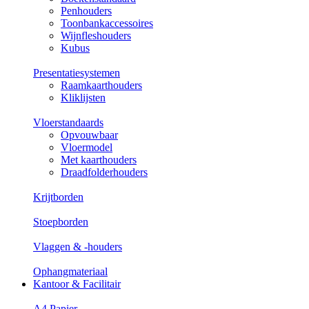
Penhouders
Toonbankaccessoires
Wijnfleshouders
Kubus
Presentatiesystemen
Raamkaarthouders
Kliklijsten
Vloerstandaards
Opvouwbaar
Vloermodel
Met kaarthouders
Draadfolderhouders
Krijtborden
Stoepborden
Vlaggen & -houders
Ophangmateriaal
Kantoor & Facilitair
A4 Papier