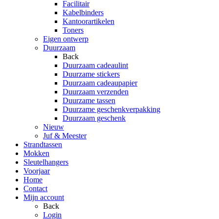
Facilitair
Kabelbinders
Kantoorartikelen
Toners
Eigen ontwerp
Duurzaam
Back
Duurzaam cadeaulint
Duurzame stickers
Duurzaam cadeaupapier
Duurzaam verzenden
Duurzame tassen
Duurzame geschenkverpakking
Duurzaam geschenk
Nieuw
Juf & Meester
Strandtassen
Mokken
Sleutelhangers
Voorjaar
Home
Contact
Mijn account
Back
Login