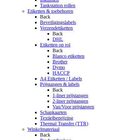
Tankstation rollen
Etiketten & toebehoren
Back
Beveiligingslabels
Verzendetiketten
Back
DHL
Etiketten op rol
Back
Blanco etiketten
Brother
Dymo
HACCP
A4 Etiketten / Labels
Prijstangen & labels
Back
1-liner prijstangen
2-liner prijstangen
Van/Voor prijstangen
Schapkaarten
Textielbeprijzing
Thermal Transfer (TTR)
Winkelmateriaal
Back