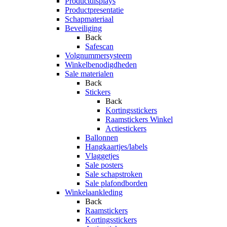
Productdisplays
Productpresentatie
Schapmateriaal
Beveiliging
Back
Safescan
Volgnummersysteem
Winkelbenodigdheden
Sale materialen
Back
Stickers
Back
Kortingsstickers
Raamstickers Winkel
Actiestickers
Ballonnen
Hangkaartjes/labels
Vlaggetjes
Sale posters
Sale schapstroken
Sale plafondborden
Winkelaankleding
Back
Raamstickers
Kortingsstickers