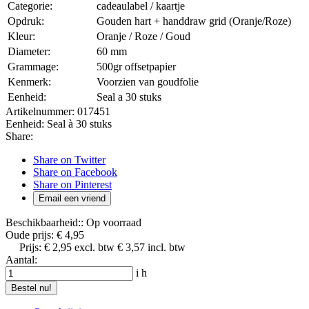
Categorie:
cadeaulabel / kaartje
Opdruk:
Gouden hart + handdraw grid (Oranje/Roze)
Kleur:
Oranje / Roze / Goud
Diameter:
60 mm
Grammage:
500gr offsetpapier
Kenmerk:
Voorzien van goudfolie
Eenheid:
Seal a 30 stuks
Artikelnummer:
017451
Eenheid:
Seal à 30 stuks
Share:
Share on Twitter
Share on Facebook
Share on Pinterest
Email een vriend
Beschikbaarheid::
Op voorraad
Oude prijs:
€ 4,95
Prijs:
€ 2,95
excl. btw
€ 3,57
incl. btw
Aantal:
i
h
Bestel nu!