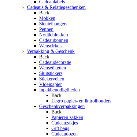
Cadeaulabels
Cadeaus & Relatiegeschenken
Back
Mokken
Sleutelhangers
Pennen
Notitieblokken
Cadeaubonnen
Wenscirkels
Verpakking & Geschenk
Back
Cadeaudecoratie
Wensetiketten
Sluitstickers
Stickervellen
Vloeipapier
Inpakbenodigdheden
Back
Legro papier- en lintrolhouders
Geschenkverpakkingen
Back
Papieren zakken
Cadeauzakjes
Gift bags
Cadeaudozen