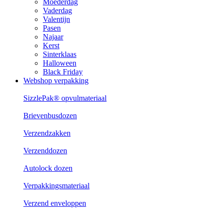
Moederdag
Vaderdag
Valentijn
Pasen
Najaar
Kerst
Sinterklaas
Halloween
Black Friday
Webshop verpakking
SizzlePak® opvulmateriaal
Brievenbusdozen
Verzendzakken
Verzenddozen
Autolock dozen
Verpakkingsmateriaal
Verzend enveloppen