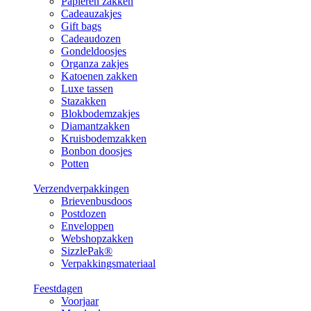
Papieren zakken
Cadeauzakjes
Gift bags
Cadeaudozen
Gondeldoosjes
Organza zakjes
Katoenen zakken
Luxe tassen
Stazakken
Blokbodemzakjes
Diamantzakken
Kruisbodemzakken
Bonbon doosjes
Potten
Verzendverpakkingen
Brievenbusdoos
Postdozen
Enveloppen
Webshopzakken
SizzlePak®
Verpakkingsmateriaal
Feestdagen
Voorjaar