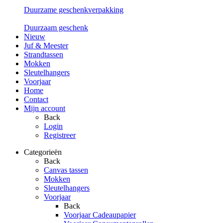
Duurzame geschenkverpakking
Duurzaam geschenk
Nieuw
Juf & Meester
Strandtassen
Mokken
Sleutelhangers
Voorjaar
Home
Contact
Mijn account
Back
Login
Registreer
Categorieën
Back
Canvas tassen
Mokken
Sleutelhangers
Voorjaar
Back
Voorjaar Cadeaupapier