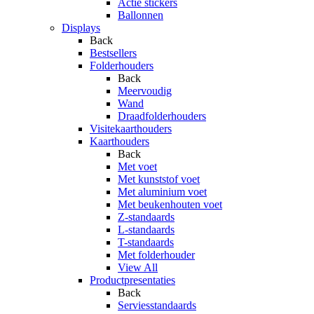
Actie stickers
Ballonnen
Displays
Back
Bestsellers
Folderhouders
Back
Meervoudig
Wand
Draadfolderhouders
Visitekaarthouders
Kaarthouders
Back
Met voet
Met kunststof voet
Met aluminium voet
Met beukenhouten voet
Z-standaards
L-standaards
T-standaards
Met folderhouder
View All
Productpresentaties
Back
Serviesstandaards