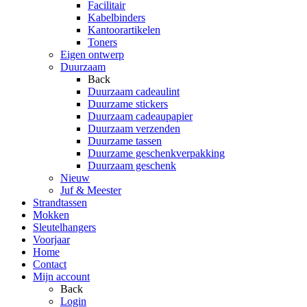
Facilitair
Kabelbinders
Kantoorartikelen
Toners
Eigen ontwerp
Duurzaam
Back
Duurzaam cadeaulint
Duurzame stickers
Duurzaam cadeaupapier
Duurzaam verzenden
Duurzame tassen
Duurzame geschenkverpakking
Duurzaam geschenk
Nieuw
Juf & Meester
Strandtassen
Mokken
Sleutelhangers
Voorjaar
Home
Contact
Mijn account
Back
Login