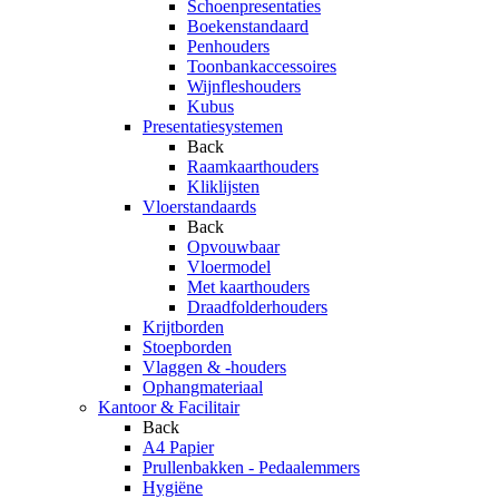
Schoenpresentaties
Boekenstandaard
Penhouders
Toonbankaccessoires
Wijnfleshouders
Kubus
Presentatiesystemen
Back
Raamkaarthouders
Kliklijsten
Vloerstandaards
Back
Opvouwbaar
Vloermodel
Met kaarthouders
Draadfolderhouders
Krijtborden
Stoepborden
Vlaggen & -houders
Ophangmateriaal
Kantoor & Facilitair
Back
A4 Papier
Prullenbakken - Pedaalemmers
Hygiëne