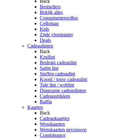
Back
Bestsellers
Bekijk alles
Consumentenrollen
Cellofaan
Kids
Zijde vloeipapier
Deals
Cadeaulinten
Back
Krullint
Bedrukt cadeaulint
Satijn lint
Stoffen cadeaulint
Koord / touw cadeaulint
Tule lint / weblint
Duurzame cadeaulinten
Cadeaustrikken
Raffia
Kaarten
Back
Cadeaukaartjes
Wenskaarten
Wenskaarten gevouwen
Condoleance