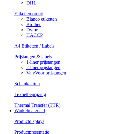
DHL
Etiketten op rol
Blanco etiketten
Brother
Dymo
HACCP
A4 Etiketten / Labels
Prijstangen & labels
1-liner prijstangen
2-liner prijstangen
Van/Voor prijstangen
Schapkaarten
Textielbeprijzing
Thermal Transfer (TTR)
Winkelmateriaal
Productdisplays
Productpresentatie