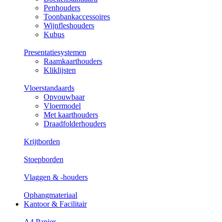
Penhouders
Toonbankaccessoires
Wijnfleshouders
Kubus
Presentatiesystemen
Raamkaarthouders
Kliklijsten
Vloerstandaards
Opvouwbaar
Vloermodel
Met kaarthouders
Draadfolderhouders
Krijtborden
Stoepborden
Vlaggen & -houders
Ophangmateriaal
Kantoor & Facilitair
A4 Papier