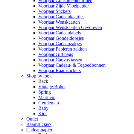
Voorjaar Consumentenrollen
Voorjaar Zijde Vloeipapier
Voorjaar Stickers
Voorjaar Cadeaukaartjes
Voorjaar Wenskaarten
Voorjaar Wenskaarten Gevouwen
Voorjaar Cadeaulabels
Voorjaar Gondeldoosjes
Voorjaar Cadeauzakjes
Voorjaar Papieren zakken
Voorjaar Gift bags
Voorjaar Canvas tassen
Voorjaar Cadeau- & Tegoedbonnen
Voorjaar Raamstickers
Shop by look
Back
Vintage Boho
Spring
Maritiem
Gentleman
Baby
Kids
Outlet
Raamstickers
Cadeaupapier