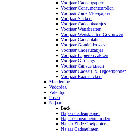
Voorjaar Cadeaupapier
Voorjaar Consumentenrollen
Voorjaar Zijde Vloeipapier
Voorjaar Stickers
Voorjaar Cadeaukaartjes
Voorjaar Wenskaarten
Voorjaar Wenskaarten Gevouwen
Voorjaar Cadeaulabels
Voorjaar Gondeldoosjes
Voorjaar Cadeauzakjes
Voorjaar Papieren zakken
Voorjaar Gift bags
Voorjaar Canvas tassen
Voorjaar Cadeau- & Tegoedbonnen
Voorjaar Raamstickers
Moederdag
Vaderdag
Valentijn
Pasen
Najaar
Back
Najaar Cadeaupapier
Najaar Consumentenrollen
Najaar Zijde vloeipapier
Najaar Cadeaulinten