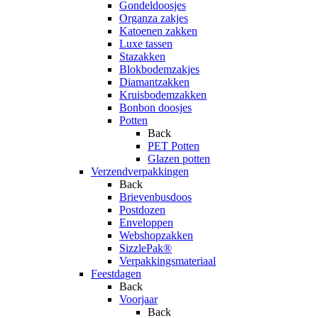
Gondeldoosjes
Organza zakjes
Katoenen zakken
Luxe tassen
Stazakken
Blokbodemzakjes
Diamantzakken
Kruisbodemzakken
Bonbon doosjes
Potten
Back
PET Potten
Glazen potten
Verzendverpakkingen
Back
Brievenbusdoos
Postdozen
Enveloppen
Webshopzakken
SizzlePak®
Verpakkingsmateriaal
Feestdagen
Back
Voorjaar
Back