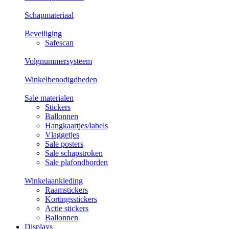
Schapmateriaal
Beveiliging
Safescan
Volgnummersysteem
Winkelbenodigdheden
Sale materialen
Stickers
Ballonnen
Hangkaartjes/labels
Vlaggetjes
Sale posters
Sale schapstroken
Sale plafondborden
Winkelaankleding
Raamstickers
Kortingsstickers
Actie stickers
Ballonnen
Displays