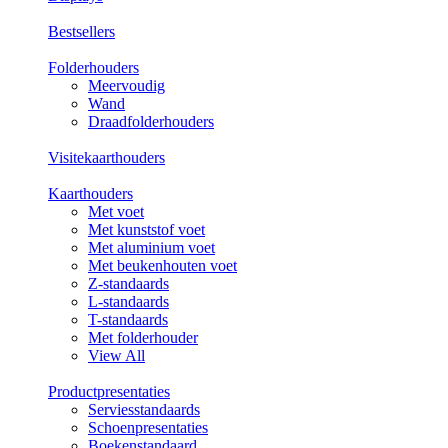
Bestsellers
Folderhouders
Meervoudig
Wand
Draadfolderhouders
Visitekaarthouders
Kaarthouders
Met voet
Met kunststof voet
Met aluminium voet
Met beukenhouten voet
Z-standaards
L-standaards
T-standaards
Met folderhouder
View All
Productpresentaties
Serviesstandaards
Schoenpresentaties
Boekenstandaard