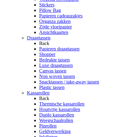
Stickers
Pillow Bag
Papieren cadeauzakjes
Organza zakken
Zijde vloeipapier
Ansichtkaarten
Draagtassen
Back
Papieren draagtassen
Shopper
Bedrukte tassen
Luxe draagtassen
Canvas tassen
Non woven tassen
Snacktassen / take-away tassen
Plastic tassen
Kassarollen
Back
Thermische kassarollen
Houtvrije kassarollen
Duplo kassarollen
Weegschaalrollen
Pinrollen
Geldverwerking
Inktlinten