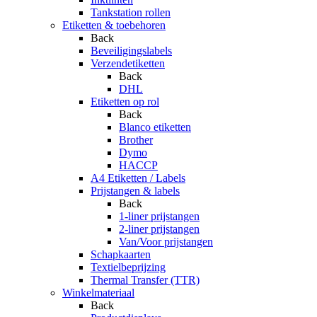
Tankstation rollen
Etiketten & toebehoren
Back
Beveiligingslabels
Verzendetiketten
Back
DHL
Etiketten op rol
Back
Blanco etiketten
Brother
Dymo
HACCP
A4 Etiketten / Labels
Prijstangen & labels
Back
1-liner prijstangen
2-liner prijstangen
Van/Voor prijstangen
Schapkaarten
Textielbeprijzing
Thermal Transfer (TTR)
Winkelmateriaal
Back