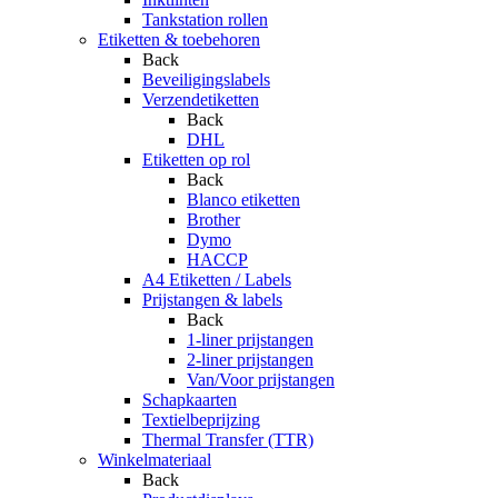
Tankstation rollen
Etiketten & toebehoren
Back
Beveiligingslabels
Verzendetiketten
Back
DHL
Etiketten op rol
Back
Blanco etiketten
Brother
Dymo
HACCP
A4 Etiketten / Labels
Prijstangen & labels
Back
1-liner prijstangen
2-liner prijstangen
Van/Voor prijstangen
Schapkaarten
Textielbeprijzing
Thermal Transfer (TTR)
Winkelmateriaal
Back