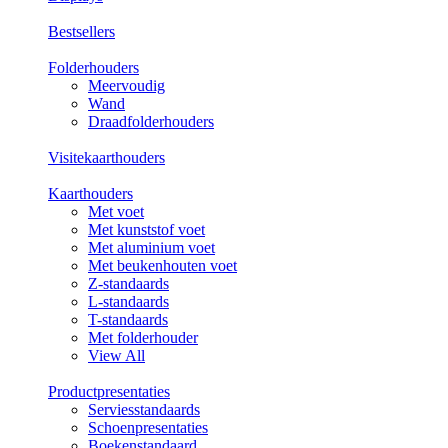
Bestsellers
Folderhouders
Meervoudig
Wand
Draadfolderhouders
Visitekaarthouders
Kaarthouders
Met voet
Met kunststof voet
Met aluminium voet
Met beukenhouten voet
Z-standaards
L-standaards
T-standaards
Met folderhouder
View All
Productpresentaties
Serviesstandaards
Schoenpresentaties
Boekenstandaard