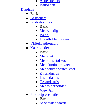
Actie stickers
Ballonnen
Displays
Back
Bestsellers
Folderhouders
Back
Meervoudig
Wand
Draadfolderhouders
Visitekaarthouders
Kaarthouders
Back
Met voet
Met kunststof voet
Met aluminium voet
Met beukenhouten voet
Z-standaards
L-standaards
T-standaards
Met folderhouder
View All
Productpresentaties
Back
Serviesstandaards