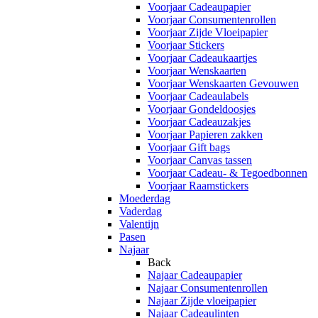
Voorjaar Cadeaupapier
Voorjaar Consumentenrollen
Voorjaar Zijde Vloeipapier
Voorjaar Stickers
Voorjaar Cadeaukaartjes
Voorjaar Wenskaarten
Voorjaar Wenskaarten Gevouwen
Voorjaar Cadeaulabels
Voorjaar Gondeldoosjes
Voorjaar Cadeauzakjes
Voorjaar Papieren zakken
Voorjaar Gift bags
Voorjaar Canvas tassen
Voorjaar Cadeau- & Tegoedbonnen
Voorjaar Raamstickers
Moederdag
Vaderdag
Valentijn
Pasen
Najaar
Back
Najaar Cadeaupapier
Najaar Consumentenrollen
Najaar Zijde vloeipapier
Najaar Cadeaulinten