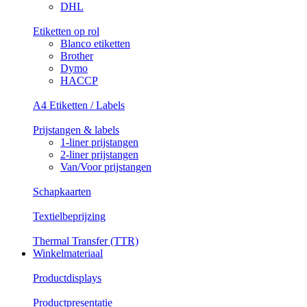
DHL
Etiketten op rol
Blanco etiketten
Brother
Dymo
HACCP
A4 Etiketten / Labels
Prijstangen & labels
1-liner prijstangen
2-liner prijstangen
Van/Voor prijstangen
Schapkaarten
Textielbeprijzing
Thermal Transfer (TTR)
Winkelmateriaal
Productdisplays
Productpresentatie