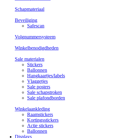
Schapmateriaal
Beveiliging
Safescan
Volgnummersysteem
Winkelbenodigdheden
Sale materialen
Stickers
Ballonnen
Hangkaartjes/labels
Vlaggetjes
Sale posters
Sale schapstroken
Sale plafondborden
Winkelaankleding
Raamstickers
Kortingsstickers
Actie stickers
Ballonnen
Displays