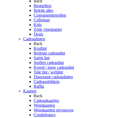
Back
Bestsellers
Bekijk alles
Consumentenrollen
Cellofaan
Kids
Zijde vloeipapier
Deals
Cadeaulinten
Back
Krullint
Bedrukt cadeaulint
Satijn lint
Stoffen cadeaulint
Koord / touw cadeaulint
Tule lint / weblint
Duurzame cadeaulinten
Cadeaustrikken
Raffia
Kaarten
Back
Cadeaukaartjes
Wenskaarten
Wenskaarten gevouwen
Condoleance