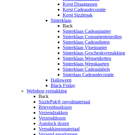
Kerst Draagtassen
Kerst Cadeaudecoratie
Kerst Sizzlepak
Sinterklaas
Back
Sinterklaas Cadeaupapier
Sinterklaas Consumentenrollen
Sinterklaas Cadeaulinten
Sinterklaas Vloeipapier
Sinterklaas Geschenkverpakking
Sinterklaas Wensetiketten
Sinterklaas Wenskaarten
Sinterklaas Cadeaulabels
Sinterlaas Cadeaudecoratie
Halloween
Black Friday
Webshop verpakking
Back
SizzlePak® opvulmateriaal
Brievenbusdozen
Verzendzakken
Verzenddozen
Autolock dozen
Verpakkingsmateriaal
Verzend enveloppen