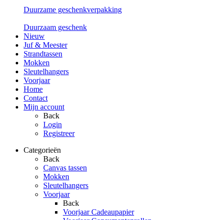
Duurzame geschenkverpakking
Duurzaam geschenk
Nieuw
Juf & Meester
Strandtassen
Mokken
Sleutelhangers
Voorjaar
Home
Contact
Mijn account
Back
Login
Registreer
Categorieën
Back
Canvas tassen
Mokken
Sleutelhangers
Voorjaar
Back
Voorjaar Cadeaupapier