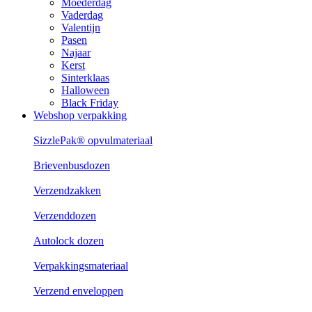
Moederdag
Vaderdag
Valentijn
Pasen
Najaar
Kerst
Sinterklaas
Halloween
Black Friday
Webshop verpakking
SizzlePak® opvulmateriaal
Brievenbusdozen
Verzendzakken
Verzenddozen
Autolock dozen
Verpakkingsmateriaal
Verzend enveloppen