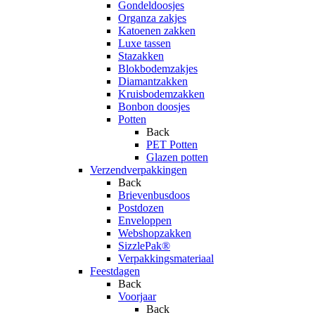
Gondeldoosjes
Organza zakjes
Katoenen zakken
Luxe tassen
Stazakken
Blokbodemzakjes
Diamantzakken
Kruisbodemzakken
Bonbon doosjes
Potten
Back
PET Potten
Glazen potten
Verzendverpakkingen
Back
Brievenbusdoos
Postdozen
Enveloppen
Webshopzakken
SizzlePak®
Verpakkingsmateriaal
Feestdagen
Back
Voorjaar
Back