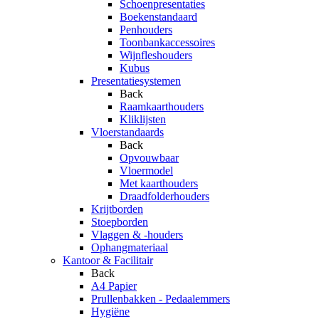
Schoenpresentaties
Boekenstandaard
Penhouders
Toonbankaccessoires
Wijnfleshouders
Kubus
Presentatiesystemen
Back
Raamkaarthouders
Kliklijsten
Vloerstandaards
Back
Opvouwbaar
Vloermodel
Met kaarthouders
Draadfolderhouders
Krijtborden
Stoepborden
Vlaggen & -houders
Ophangmateriaal
Kantoor & Facilitair
Back
A4 Papier
Prullenbakken - Pedaalemmers
Hygiëne