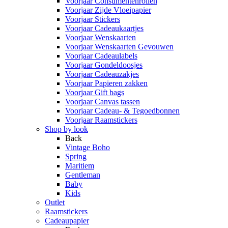
Voorjaar Consumentenrollen
Voorjaar Zijde Vloeipapier
Voorjaar Stickers
Voorjaar Cadeaukaartjes
Voorjaar Wenskaarten
Voorjaar Wenskaarten Gevouwen
Voorjaar Cadeaulabels
Voorjaar Gondeldoosjes
Voorjaar Cadeauzakjes
Voorjaar Papieren zakken
Voorjaar Gift bags
Voorjaar Canvas tassen
Voorjaar Cadeau- & Tegoedbonnen
Voorjaar Raamstickers
Shop by look
Back
Vintage Boho
Spring
Maritiem
Gentleman
Baby
Kids
Outlet
Raamstickers
Cadeaupapier