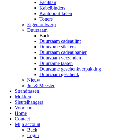
Facilitair
Kabelbinders
Kantoorartikelen
Toners
Eigen ontwerp
Duurzaam
Back
Duurzaam cadeaulint
Duurzame stickers
Duurzaam cadeaupapier
Duurzaam verzenden
Duurzame tassen
Duurzame geschenkverpakking
Duurzaam geschenk
Nieuw
Juf & Meester
Strandtassen
Mokken
Sleutelhangers
Voorjaar
Home
Contact
Mijn account
Back
Login