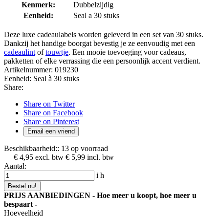
Kenmerk:
Dubbelzijdig
Eenheid:
Seal a 30 stuks
Deze luxe cadeaulabels worden geleverd in een set van 30 stuks.
Dankzij het handige boorgat bevestig je ze eenvoudig met een
cadeaulint
of
touwtje
. Een mooie toevoeging voor cadeaus,
pakketten of elke verrassing die een persoonlijk accent verdient.
Artikelnummer:
019230
Eenheid:
Seal à 30 stuks
Share:
Share on Twitter
Share on Facebook
Share on Pinterest
Email een vriend
Beschikbaarheid::
13 op voorraad
€ 4,95
excl. btw
€ 5,99
incl. btw
Aantal:
i
h
Bestel nu!
PRIJS AANBIEDINGEN - Hoe meer u koopt, hoe meer u
bespaart -
Hoeveelheid