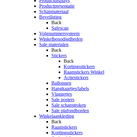
Productdisplays
Productpresentatie
Schapmateriaal
Beveiliging
Back
Safescan
Volgnummersysteem
Winkelbenodigdheden
Sale materialen
Back
Stickers
Back
Kortingsstickers
Raamstickers Winkel
Actiestickers
Ballonnen
Hangkaartjes/labels
Vlaggetjes
Sale posters
Sale schapstroken
Sale plafondborden
Winkelaankleding
Back
Raamstickers
Kortingsstickers