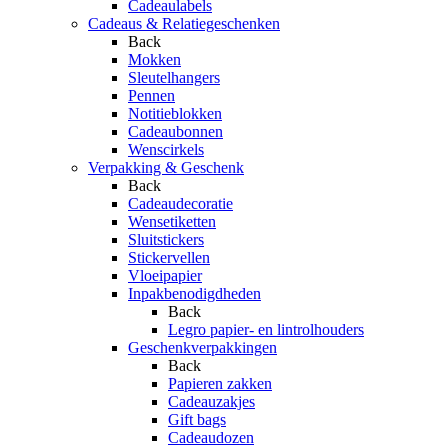
Cadeaulabels
Cadeaus & Relatiegeschenken
Back
Mokken
Sleutelhangers
Pennen
Notitieblokken
Cadeaubonnen
Wenscirkels
Verpakking & Geschenk
Back
Cadeaudecoratie
Wensetiketten
Sluitstickers
Stickervellen
Vloeipapier
Inpakbenodigdheden
Back
Legro papier- en lintrolhouders
Geschenkverpakkingen
Back
Papieren zakken
Cadeauzakjes
Gift bags
Cadeaudozen