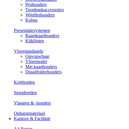
Penhouders
Toonbankaccessoires
Wijnfleshouders
Kubus
Presentatiesystemen
Raamkaarthouders
Kliklijsten
Vloerstandaards
Opvouwbaar
Vloermodel
Met kaarthouders
Draadfolderhouders
Krijtborden
Stoepborden
Vlaggen & -houders
Ophangmateriaal
Kantoor & Facilitair
A4 Papier