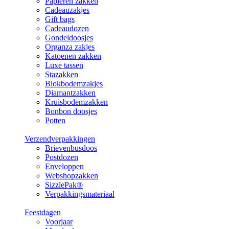
Papieren zakken
Cadeauzakjes
Gift bags
Cadeaudozen
Gondeldoosjes
Organza zakjes
Katoenen zakken
Luxe tassen
Stazakken
Blokbodemzakjes
Diamantzakken
Kruisbodemzakken
Bonbon doosjes
Potten
Verzendverpakkingen
Brievenbusdoos
Postdozen
Enveloppen
Webshopzakken
SizzlePak®
Verpakkingsmateriaal
Feestdagen
Voorjaar