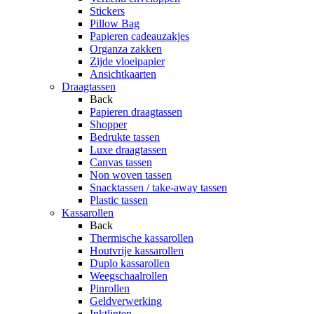
Stickers
Pillow Bag
Papieren cadeauzakjes
Organza zakken
Zijde vloeipapier
Ansichtkaarten
Draagtassen
Back
Papieren draagtassen
Shopper
Bedrukte tassen
Luxe draagtassen
Canvas tassen
Non woven tassen
Snacktassen / take-away tassen
Plastic tassen
Kassarollen
Back
Thermische kassarollen
Houtvrije kassarollen
Duplo kassarollen
Weegschaalrollen
Pinrollen
Geldverwerking
Inktlinten