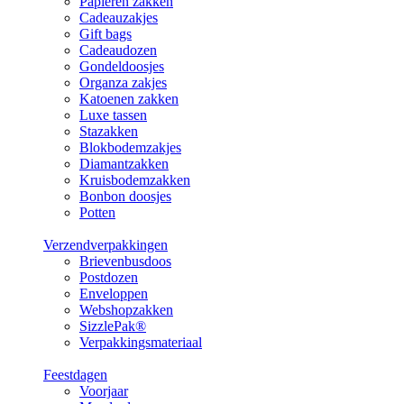
Papieren zakken
Cadeauzakjes
Gift bags
Cadeaudozen
Gondeldoosjes
Organza zakjes
Katoenen zakken
Luxe tassen
Stazakken
Blokbodemzakjes
Diamantzakken
Kruisbodemzakken
Bonbon doosjes
Potten
Verzendverpakkingen
Brievenbusdoos
Postdozen
Enveloppen
Webshopzakken
SizzlePak®
Verpakkingsmateriaal
Feestdagen
Voorjaar