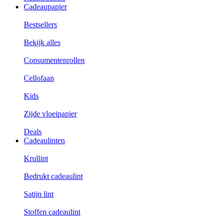
Cadeaupapier
Bestsellers
Bekijk alles
Consumentenrollen
Cellofaan
Kids
Zijde vloeipapier
Deals
Cadeaulinten
Krullint
Bedrukt cadeaulint
Satijn lint
Stoffen cadeaulint