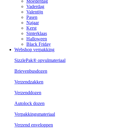
Moederdag
Vaderdag
Valentijn
Pasen
Najaar
Kerst
Sinterklaas
Halloween
Black Friday
Webshop verpakking
SizzlePak® opvulmateriaal
Brievenbusdozen
Verzendzakken
Verzenddozen
Autolock dozen
Verpakkingsmateriaal
Verzend enveloppen