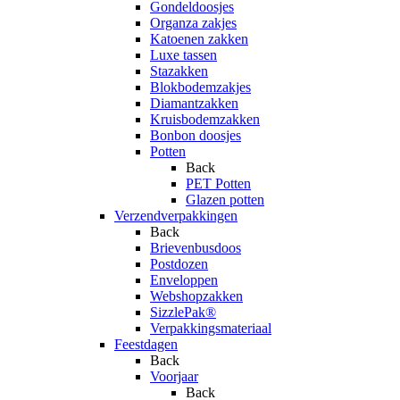
Gondeldoosjes
Organza zakjes
Katoenen zakken
Luxe tassen
Stazakken
Blokbodemzakjes
Diamantzakken
Kruisbodemzakken
Bonbon doosjes
Potten
Back
PET Potten
Glazen potten
Verzendverpakkingen
Back
Brievenbusdoos
Postdozen
Enveloppen
Webshopzakken
SizzlePak®
Verpakkingsmateriaal
Feestdagen
Back
Voorjaar
Back