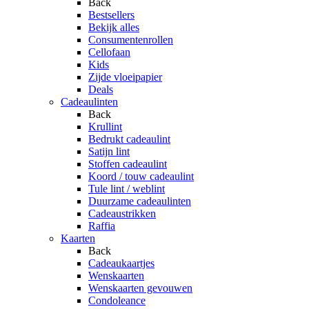
Back
Bestsellers
Bekijk alles
Consumentenrollen
Cellofaan
Kids
Zijde vloeipapier
Deals
Cadeaulinten
Back
Krullint
Bedrukt cadeaulint
Satijn lint
Stoffen cadeaulint
Koord / touw cadeaulint
Tule lint / weblint
Duurzame cadeaulinten
Cadeaustrikken
Raffia
Kaarten
Back
Cadeaukaartjes
Wenskaarten
Wenskaarten gevouwen
Condoleance