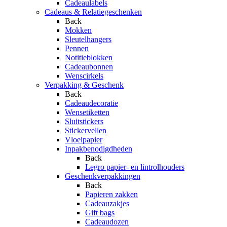
Cadeaulabels
Cadeaus & Relatiegeschenken
Back
Mokken
Sleutelhangers
Pennen
Notitieblokken
Cadeaubonnen
Wenscirkels
Verpakking & Geschenk
Back
Cadeaudecoratie
Wensetiketten
Sluitstickers
Stickervellen
Vloeipapier
Inpakbenodigdheden
Back
Legro papier- en lintrolhouders
Geschenkverpakkingen
Back
Papieren zakken
Cadeauzakjes
Gift bags
Cadeaudozen