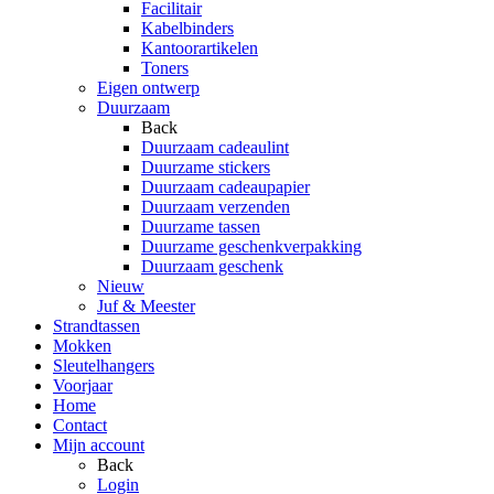
Facilitair
Kabelbinders
Kantoorartikelen
Toners
Eigen ontwerp
Duurzaam
Back
Duurzaam cadeaulint
Duurzame stickers
Duurzaam cadeaupapier
Duurzaam verzenden
Duurzame tassen
Duurzame geschenkverpakking
Duurzaam geschenk
Nieuw
Juf & Meester
Strandtassen
Mokken
Sleutelhangers
Voorjaar
Home
Contact
Mijn account
Back
Login