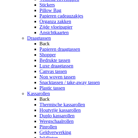
Stickers
Pillow Bag
Papieren cadeauzakjes
Organza zakken
Zijde vloeipapier
Ansichtkaarten
Draagtassen
Back
Papieren draagtassen
Shopper
Bedrukte tassen
Luxe draagtassen
Canvas tassen
Non woven tassen
Snacktassen / take-away tassen
Plastic tassen
Kassarollen
Back
Thermische kassarollen
Houtvrije kassarollen
Duplo kassarollen
Weegschaalrollen
Pinrollen
Geldverwerking
Inktlinten