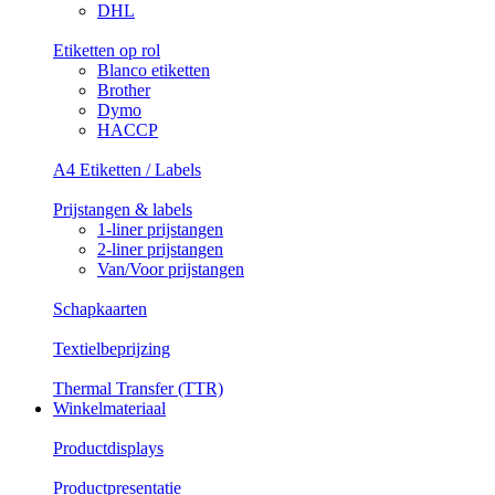
DHL
Etiketten op rol
Blanco etiketten
Brother
Dymo
HACCP
A4 Etiketten / Labels
Prijstangen & labels
1-liner prijstangen
2-liner prijstangen
Van/Voor prijstangen
Schapkaarten
Textielbeprijzing
Thermal Transfer (TTR)
Winkelmateriaal
Productdisplays
Productpresentatie