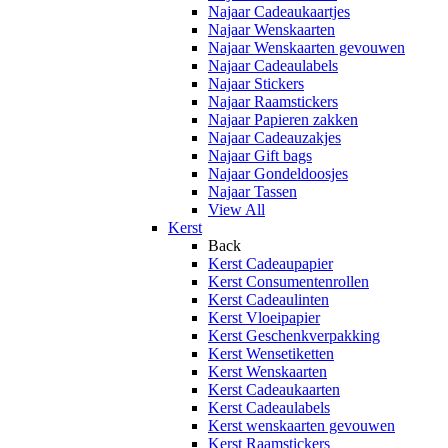
Najaar Cadeaukaartjes
Najaar Wenskaarten
Najaar Wenskaarten gevouwen
Najaar Cadeaulabels
Najaar Stickers
Najaar Raamstickers
Najaar Papieren zakken
Najaar Cadeauzakjes
Najaar Gift bags
Najaar Gondeldoosjes
Najaar Tassen
View All
Kerst
Back
Kerst Cadeaupapier
Kerst Consumentenrollen
Kerst Cadeaulinten
Kerst Vloeipapier
Kerst Geschenkverpakking
Kerst Wensetiketten
Kerst Wenskaarten
Kerst Cadeaukaarten
Kerst Cadeaulabels
Kerst wenskaarten gevouwen
Kerst Raamstickers