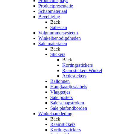
Productdisplays
Productpresentatie
Schapmateriaal
Beveiliging
Back
Safescan
Volgnummersysteem
Winkelbenodigdheden
Sale materialen
Back
Stickers
Back
Kortingsstickers
Raamstickers Winkel
Actiestickers
Ballonnen
Hangkaartjes/labels
Vlaggetjes
Sale posters
Sale schapstroken
Sale plafondborden
Winkelaankleding
Back
Raamstickers
Kortingsstickers