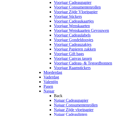
Voorjaar Cadeaupapier
Voorjaar Consumentenrollen
Voorjaar Zijde Vloeipapier
Voorjaar Stickers
Voorjaar Cadeaukaartjes
Voorjaar Wenskaarten
Voorjaar Wenskaarten Gevouwen
Voorjaar Cadeaulabels
Voorjaar Gondeldoosjes
Voorjaar Cadeauzakjes
Voorjaar Papieren zakken
Voorjaar Gift bags
Voorjaar Canvas tassen
Voorjaar Cadeau- & Tegoedbonnen
Voorjaar Raamstickers
Moederdag
Vaderdag
Valentijn
Pasen
Najaar
Back
Najaar Cadeaupapier
Najaar Consumentenrollen
Najaar Zijde vloeipapier
Najaar Cadeaulinten