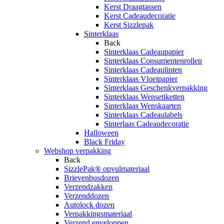
Kerst Draagtassen
Kerst Cadeaudecoratie
Kerst Sizzlepak
Sinterklaas
Back
Sinterklaas Cadeaupapier
Sinterklaas Consumentenrollen
Sinterklaas Cadeaulinten
Sinterklaas Vloeipapier
Sinterklaas Geschenkverpakking
Sinterklaas Wensetiketten
Sinterklaas Wenskaarten
Sinterklaas Cadeaulabels
Sinterlaas Cadeaudecoratie
Halloween
Black Friday
Webshop verpakking
Back
SizzlePak® opvulmateriaal
Brievenbusdozen
Verzendzakken
Verzenddozen
Autolock dozen
Verpakkingsmateriaal
Verzend enveloppen