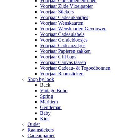
Voorjaar Consumentenrollen
Voorjaar Zijde Vloeipapier
Voorjaar Stickers
Voorjaar Cadeaukaartjes
Voorjaar Wenskaarten
Voorjaar Wenskaarten Gevouwen
Voorjaar Cadeaulabels
Voorjaar Gondeldoosjes
Voorjaar Cadeauzakjes
Voorjaar Papieren zakken
Voorjaar Gift bags
Voorjaar Canvas tassen
Voorjaar Cadeau- & Tegoedbonnen
Voorjaar Raamstickers
Shop by look
Back
Vintage Boho
Spring
Maritiem
Gentleman
Baby
Kids
Outlet
Raamstickers
Cadeaupapier