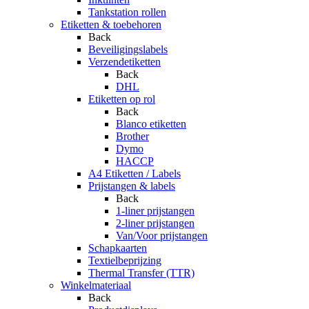
Tankstation rollen
Etiketten & toebehoren
Back
Beveiligingslabels
Verzendetiketten
Back
DHL
Etiketten op rol
Back
Blanco etiketten
Brother
Dymo
HACCP
A4 Etiketten / Labels
Prijstangen & labels
Back
1-liner prijstangen
2-liner prijstangen
Van/Voor prijstangen
Schapkaarten
Textielbeprijzing
Thermal Transfer (TTR)
Winkelmateriaal
Back