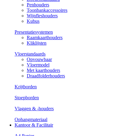
Penhouders
Toonbankaccessoires
Wijnfleshouders
Kubus
Presentatiesystemen
Raamkaarthouders
Kliklijsten
Vloerstandaards
Opvouwbaar
Vloermodel
Met kaarthouders
Draadfolderhouders
Krijtborden
Stoepborden
Vlaggen & -houders
Ophangmateriaal
Kantoor & Facilitair
A4 Papier