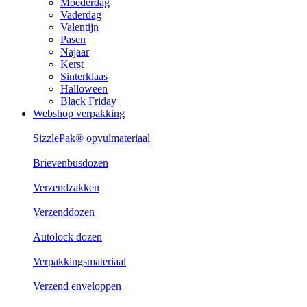
Moederdag
Vaderdag
Valentijn
Pasen
Najaar
Kerst
Sinterklaas
Halloween
Black Friday
Webshop verpakking
SizzlePak® opvulmateriaal
Brievenbusdozen
Verzendzakken
Verzenddozen
Autolock dozen
Verpakkingsmateriaal
Verzend enveloppen