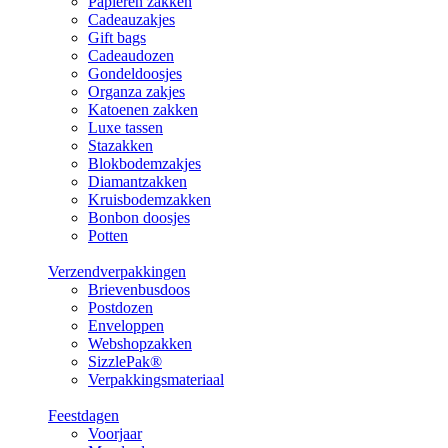
Papieren zakken
Cadeauzakjes
Gift bags
Cadeaudozen
Gondeldoosjes
Organza zakjes
Katoenen zakken
Luxe tassen
Stazakken
Blokbodemzakjes
Diamantzakken
Kruisbodemzakken
Bonbon doosjes
Potten
Verzendverpakkingen
Brievenbusdoos
Postdozen
Enveloppen
Webshopzakken
SizzlePak®
Verpakkingsmateriaal
Feestdagen
Voorjaar