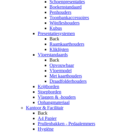
Schoenpresentaties
Boekenstandaard
Penhouders
Toonbankaccessoires
Wijnfleshouders
Kubus
Presentatiesystemen
Back
Raamkaarthouders
Kliklijsten
Vloerstandaards
Back
Opvouwbaar
Vloermodel
Met kaarthouders
Draadfolderhouders
Krijtborden
Stoepborden
Vlaggen & -houders
Ophangmateriaal
Kantoor & Facilitair
Back
A4 Papier
Prullenbakken - Pedaalemmers
Hygiëne