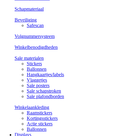
Schapmateriaal
Beveiliging
Safescan
Volgnummersysteem
Winkelbenodigdheden
Sale materialen
Stickers
Ballonnen
Hangkaartjes/labels
Vlaggetjes
Sale posters
Sale schapstroken
Sale plafondborden
Winkelaankleding
Raamstickers
Kortingsstickers
Actie stickers
Ballonnen
Displays