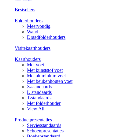
Bestsellers
Folderhouders
Meervoudig
Wand
Draadfolderhouders
Visitekaarthouders
Kaarthouders
Met voet
Met kunststof voet
Met aluminium voet
Met beukenhouten voet
Z-standaards
L-standaards
T-standaards
Met folderhouder
View All
Productpresentaties
Serviesstandaards
Schoenpresentaties
Boekenstandaard