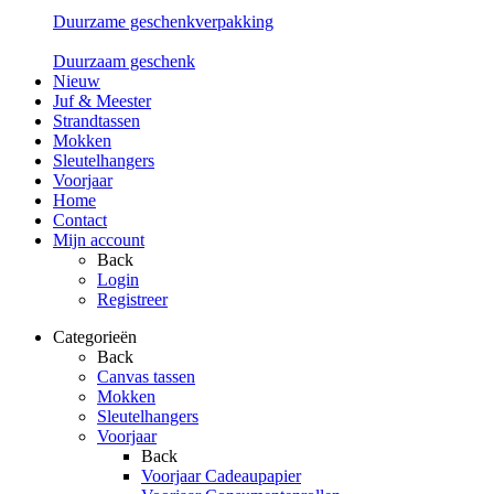
Duurzame geschenkverpakking
Duurzaam geschenk
Nieuw
Juf & Meester
Strandtassen
Mokken
Sleutelhangers
Voorjaar
Home
Contact
Mijn account
Back
Login
Registreer
Categorieën
Back
Canvas tassen
Mokken
Sleutelhangers
Voorjaar
Back
Voorjaar Cadeaupapier