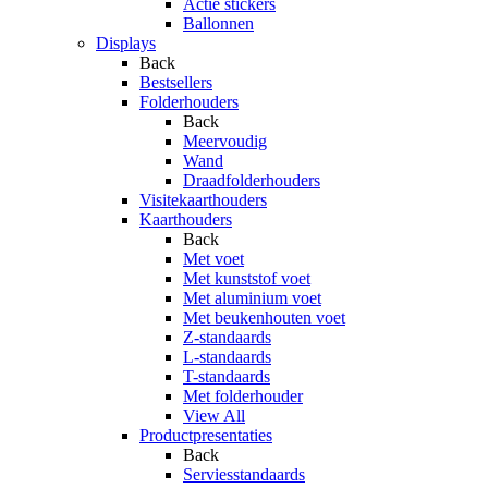
Actie stickers
Ballonnen
Displays
Back
Bestsellers
Folderhouders
Back
Meervoudig
Wand
Draadfolderhouders
Visitekaarthouders
Kaarthouders
Back
Met voet
Met kunststof voet
Met aluminium voet
Met beukenhouten voet
Z-standaards
L-standaards
T-standaards
Met folderhouder
View All
Productpresentaties
Back
Serviesstandaards