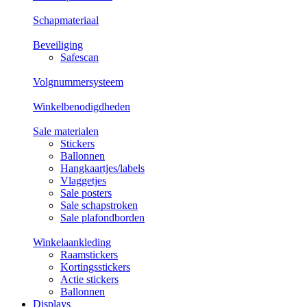
Schapmateriaal
Beveiliging
Safescan
Volgnummersysteem
Winkelbenodigdheden
Sale materialen
Stickers
Ballonnen
Hangkaartjes/labels
Vlaggetjes
Sale posters
Sale schapstroken
Sale plafondborden
Winkelaankleding
Raamstickers
Kortingsstickers
Actie stickers
Ballonnen
Displays