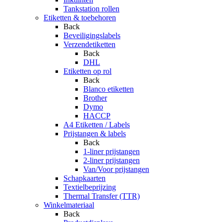
Tankstation rollen
Etiketten & toebehoren
Back
Beveiligingslabels
Verzendetiketten
Back
DHL
Etiketten op rol
Back
Blanco etiketten
Brother
Dymo
HACCP
A4 Etiketten / Labels
Prijstangen & labels
Back
1-liner prijstangen
2-liner prijstangen
Van/Voor prijstangen
Schapkaarten
Textielbeprijzing
Thermal Transfer (TTR)
Winkelmateriaal
Back