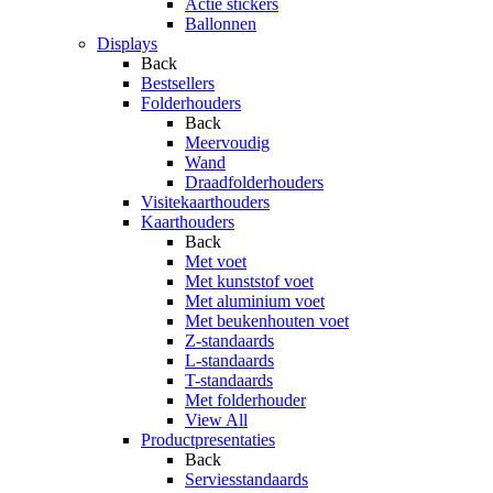
Actie stickers
Ballonnen
Displays
Back
Bestsellers
Folderhouders
Back
Meervoudig
Wand
Draadfolderhouders
Visitekaarthouders
Kaarthouders
Back
Met voet
Met kunststof voet
Met aluminium voet
Met beukenhouten voet
Z-standaards
L-standaards
T-standaards
Met folderhouder
View All
Productpresentaties
Back
Serviesstandaards