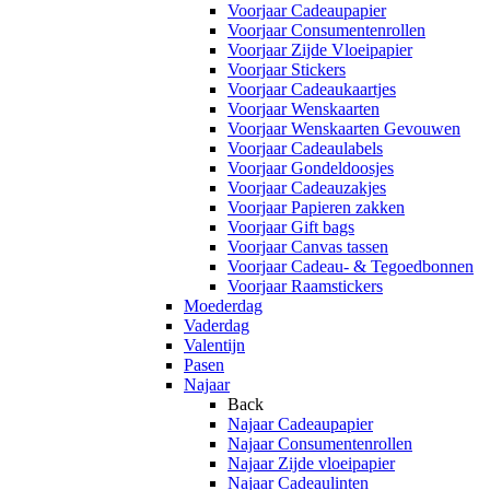
Voorjaar Cadeaupapier
Voorjaar Consumentenrollen
Voorjaar Zijde Vloeipapier
Voorjaar Stickers
Voorjaar Cadeaukaartjes
Voorjaar Wenskaarten
Voorjaar Wenskaarten Gevouwen
Voorjaar Cadeaulabels
Voorjaar Gondeldoosjes
Voorjaar Cadeauzakjes
Voorjaar Papieren zakken
Voorjaar Gift bags
Voorjaar Canvas tassen
Voorjaar Cadeau- & Tegoedbonnen
Voorjaar Raamstickers
Moederdag
Vaderdag
Valentijn
Pasen
Najaar
Back
Najaar Cadeaupapier
Najaar Consumentenrollen
Najaar Zijde vloeipapier
Najaar Cadeaulinten