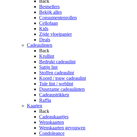
Back
Bestsellers
Bekijk alles
Consumentenrollen
Cellofaan
Kids
Zijde vloeipapier
Deals
Cadeaulinten
Back
Krullint
Bedrukt cadeaulint
Satijn lint
Stoffen cadeaulint
Koord / touw cadeaulint
Tule lint / weblint
Duurzame cadeaulinten
Cadeaustrikken
Raffia
Kaarten
Back
Cadeaukaartjes
Wenskaarten
Wenskaarten gevouwen
Condoleance