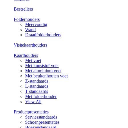
Bestsellers
Folderhouders
Meervoudig
Wand
Draadfolderhouders
Visitekaarthouders
Kaarthouders
Met voet
Met kunststof voet
Met aluminium voet
Met beukenhouten voet
Z-standaards
L-standaards
T-standaards
Met folderhouder
View All
Productpresentaties
Serviesstandaards
Schoenpresentaties
Boekenstandaard