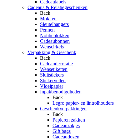
Cadeaulabels
Cadeaus & Relatiegeschenken
Back
Mokken
Sleutelhangers
Pennen
Notitieblokken
Cadeaubonnen
Wenscirkels
Verpakking & Geschenk
Back
Cadeaudecoratie
Wensetiketten
Sluitstickers
Stickervellen
Vloeipapier
Inpakbenodigdheden
Back
Legro papier- en lintrolhouders
Geschenkverpakkingen
Back
Papieren zakken
Cadeauzakjes
Gift bags
Cadeaudozen