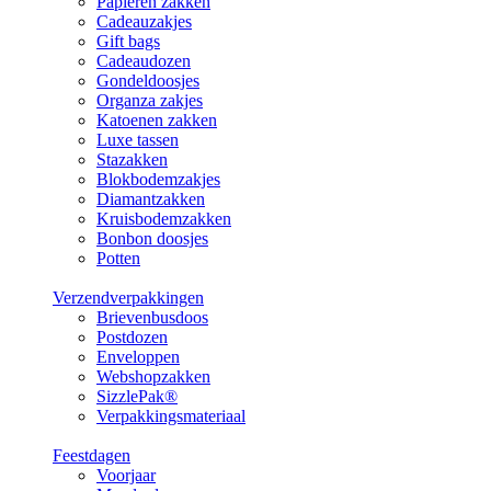
Papieren zakken
Cadeauzakjes
Gift bags
Cadeaudozen
Gondeldoosjes
Organza zakjes
Katoenen zakken
Luxe tassen
Stazakken
Blokbodemzakjes
Diamantzakken
Kruisbodemzakken
Bonbon doosjes
Potten
Verzendverpakkingen
Brievenbusdoos
Postdozen
Enveloppen
Webshopzakken
SizzlePak®
Verpakkingsmateriaal
Feestdagen
Voorjaar