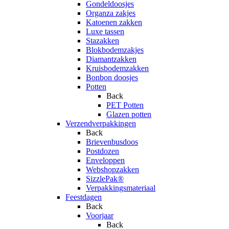
Gondeldoosjes
Organza zakjes
Katoenen zakken
Luxe tassen
Stazakken
Blokbodemzakjes
Diamantzakken
Kruisbodemzakken
Bonbon doosjes
Potten
Back
PET Potten
Glazen potten
Verzendverpakkingen
Back
Brievenbusdoos
Postdozen
Enveloppen
Webshopzakken
SizzlePak®
Verpakkingsmateriaal
Feestdagen
Back
Voorjaar
Back