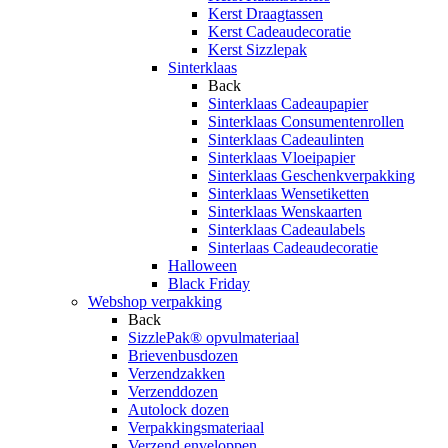
Kerst Draagtassen
Kerst Cadeaudecoratie
Kerst Sizzlepak
Sinterklaas
Back
Sinterklaas Cadeaupapier
Sinterklaas Consumentenrollen
Sinterklaas Cadeaulinten
Sinterklaas Vloeipapier
Sinterklaas Geschenkverpakking
Sinterklaas Wensetiketten
Sinterklaas Wenskaarten
Sinterklaas Cadeaulabels
Sinterlaas Cadeaudecoratie
Halloween
Black Friday
Webshop verpakking
Back
SizzlePak® opvulmateriaal
Brievenbusdozen
Verzendzakken
Verzenddozen
Autolock dozen
Verpakkingsmateriaal
Verzend enveloppen