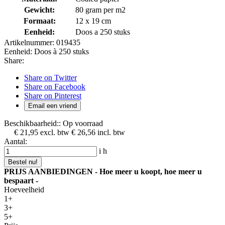
Gewicht:
80 gram per m2
Formaat:
12 x 19 cm
Eenheid:
Doos a 250 stuks
Artikelnummer:
019435
Eenheid:
Doos à 250 stuks
Share:
Share on Twitter
Share on Facebook
Share on Pinterest
Email een vriend
Beschikbaarheid::
Op voorraad
€ 21,95
excl. btw
€ 26,56
incl. btw
Aantal:
i
h
Bestel nu!
PRIJS AANBIEDINGEN - Hoe meer u koopt, hoe meer u
bespaart -
Hoeveelheid
1+
3+
5+