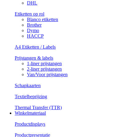
DHL
Etiketten op rol
Blanco etiketten
Brother
Dymo
HACCP
A4 Etiketten / Labels
Prijstangen & labels
1-liner prijstangen
2-liner prijstangen
Van/Voor prijstangen
Schapkaarten
Textielbeprijzing
Thermal Transfer (TTR)
Winkelmateriaal
Productdisplays
Productpresentatie