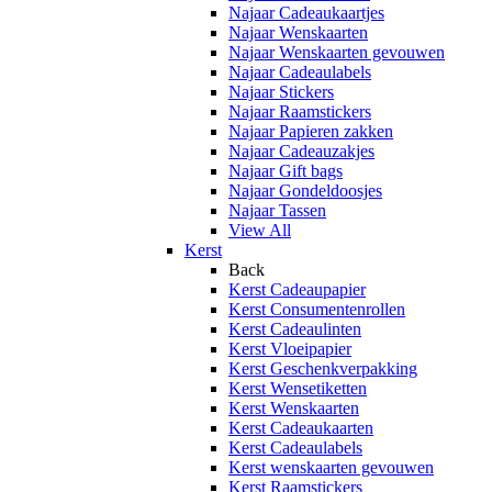
Najaar Cadeaukaartjes
Najaar Wenskaarten
Najaar Wenskaarten gevouwen
Najaar Cadeaulabels
Najaar Stickers
Najaar Raamstickers
Najaar Papieren zakken
Najaar Cadeauzakjes
Najaar Gift bags
Najaar Gondeldoosjes
Najaar Tassen
View All
Kerst
Back
Kerst Cadeaupapier
Kerst Consumentenrollen
Kerst Cadeaulinten
Kerst Vloeipapier
Kerst Geschenkverpakking
Kerst Wensetiketten
Kerst Wenskaarten
Kerst Cadeaukaarten
Kerst Cadeaulabels
Kerst wenskaarten gevouwen
Kerst Raamstickers