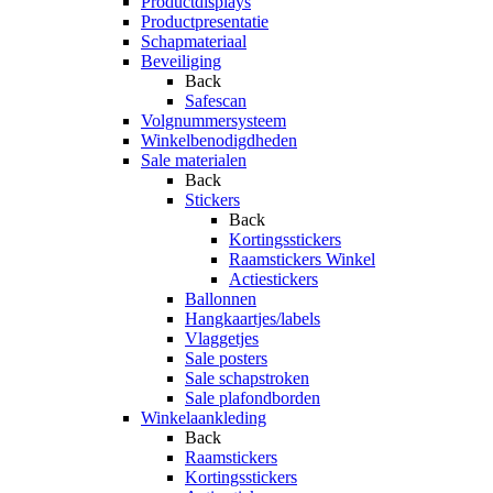
Productdisplays
Productpresentatie
Schapmateriaal
Beveiliging
Back
Safescan
Volgnummersysteem
Winkelbenodigdheden
Sale materialen
Back
Stickers
Back
Kortingsstickers
Raamstickers Winkel
Actiestickers
Ballonnen
Hangkaartjes/labels
Vlaggetjes
Sale posters
Sale schapstroken
Sale plafondborden
Winkelaankleding
Back
Raamstickers
Kortingsstickers