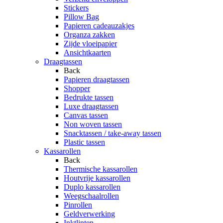
Stickers
Pillow Bag
Papieren cadeauzakjes
Organza zakken
Zijde vloeipapier
Ansichtkaarten
Draagtassen
Back
Papieren draagtassen
Shopper
Bedrukte tassen
Luxe draagtassen
Canvas tassen
Non woven tassen
Snacktassen / take-away tassen
Plastic tassen
Kassarollen
Back
Thermische kassarollen
Houtvrije kassarollen
Duplo kassarollen
Weegschaalrollen
Pinrollen
Geldverwerking
Inktlinten