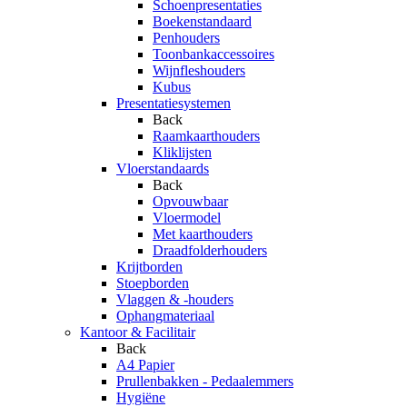
Schoenpresentaties
Boekenstandaard
Penhouders
Toonbankaccessoires
Wijnfleshouders
Kubus
Presentatiesystemen
Back
Raamkaarthouders
Kliklijsten
Vloerstandaards
Back
Opvouwbaar
Vloermodel
Met kaarthouders
Draadfolderhouders
Krijtborden
Stoepborden
Vlaggen & -houders
Ophangmateriaal
Kantoor & Facilitair
Back
A4 Papier
Prullenbakken - Pedaalemmers
Hygiëne