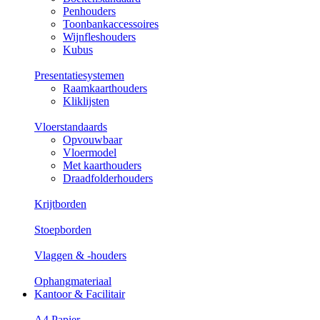
Penhouders
Toonbankaccessoires
Wijnfleshouders
Kubus
Presentatiesystemen
Raamkaarthouders
Kliklijsten
Vloerstandaards
Opvouwbaar
Vloermodel
Met kaarthouders
Draadfolderhouders
Krijtborden
Stoepborden
Vlaggen & -houders
Ophangmateriaal
Kantoor & Facilitair
A4 Papier