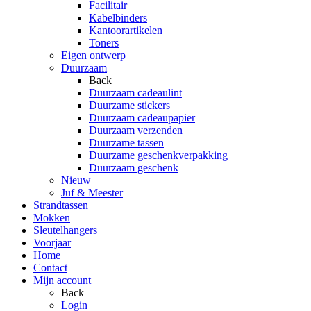
Facilitair
Kabelbinders
Kantoorartikelen
Toners
Eigen ontwerp
Duurzaam
Back
Duurzaam cadeaulint
Duurzame stickers
Duurzaam cadeaupapier
Duurzaam verzenden
Duurzame tassen
Duurzame geschenkverpakking
Duurzaam geschenk
Nieuw
Juf & Meester
Strandtassen
Mokken
Sleutelhangers
Voorjaar
Home
Contact
Mijn account
Back
Login