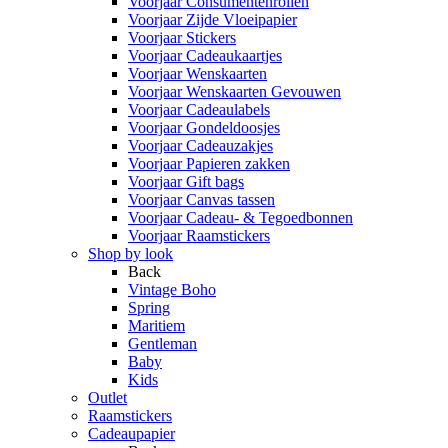
Voorjaar Consumentenrollen
Voorjaar Zijde Vloeipapier
Voorjaar Stickers
Voorjaar Cadeaukaartjes
Voorjaar Wenskaarten
Voorjaar Wenskaarten Gevouwen
Voorjaar Cadeaulabels
Voorjaar Gondeldoosjes
Voorjaar Cadeauzakjes
Voorjaar Papieren zakken
Voorjaar Gift bags
Voorjaar Canvas tassen
Voorjaar Cadeau- & Tegoedbonnen
Voorjaar Raamstickers
Shop by look
Back
Vintage Boho
Spring
Maritiem
Gentleman
Baby
Kids
Outlet
Raamstickers
Cadeaupapier