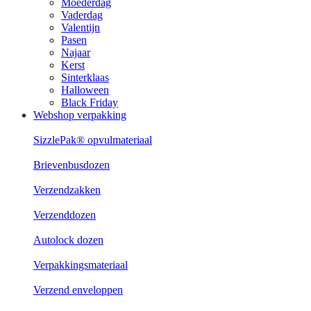
Moederdag
Vaderdag
Valentijn
Pasen
Najaar
Kerst
Sinterklaas
Halloween
Black Friday
Webshop verpakking
SizzlePak® opvulmateriaal
Brievenbusdozen
Verzendzakken
Verzenddozen
Autolock dozen
Verpakkingsmateriaal
Verzend enveloppen