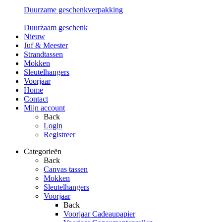
Duurzame geschenkverpakking
Duurzaam geschenk
Nieuw
Juf & Meester
Strandtassen
Mokken
Sleutelhangers
Voorjaar
Home
Contact
Mijn account
Back
Login
Registreer
Categorieën
Back
Canvas tassen
Mokken
Sleutelhangers
Voorjaar
Back
Voorjaar Cadeaupapier