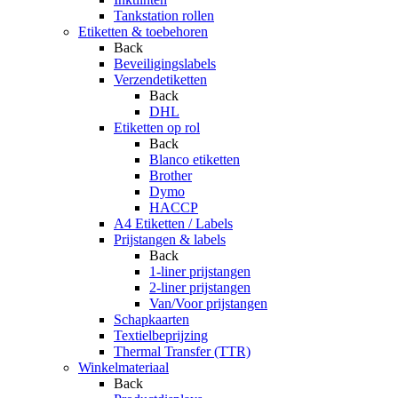
Tankstation rollen
Etiketten & toebehoren
Back
Beveiligingslabels
Verzendetiketten
Back
DHL
Etiketten op rol
Back
Blanco etiketten
Brother
Dymo
HACCP
A4 Etiketten / Labels
Prijstangen & labels
Back
1-liner prijstangen
2-liner prijstangen
Van/Voor prijstangen
Schapkaarten
Textielbeprijzing
Thermal Transfer (TTR)
Winkelmateriaal
Back