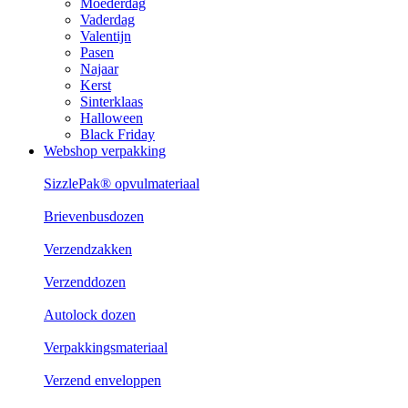
Moederdag
Vaderdag
Valentijn
Pasen
Najaar
Kerst
Sinterklaas
Halloween
Black Friday
Webshop verpakking
SizzlePak® opvulmateriaal
Brievenbusdozen
Verzendzakken
Verzenddozen
Autolock dozen
Verpakkingsmateriaal
Verzend enveloppen