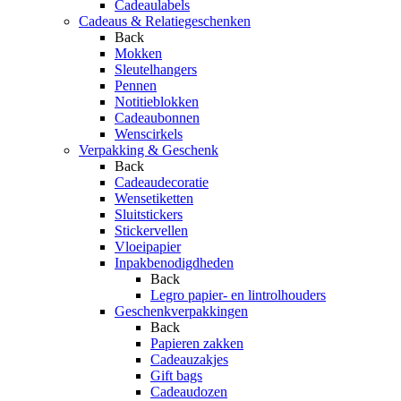
Cadeaulabels
Cadeaus & Relatiegeschenken
Back
Mokken
Sleutelhangers
Pennen
Notitieblokken
Cadeaubonnen
Wenscirkels
Verpakking & Geschenk
Back
Cadeaudecoratie
Wensetiketten
Sluitstickers
Stickervellen
Vloeipapier
Inpakbenodigdheden
Back
Legro papier- en lintrolhouders
Geschenkverpakkingen
Back
Papieren zakken
Cadeauzakjes
Gift bags
Cadeaudozen