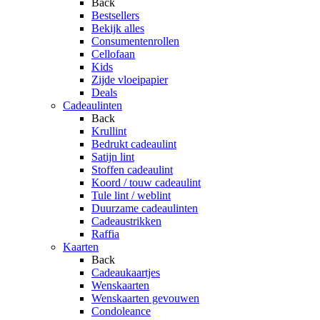
Back
Bestsellers
Bekijk alles
Consumentenrollen
Cellofaan
Kids
Zijde vloeipapier
Deals
Cadeaulinten
Back
Krullint
Bedrukt cadeaulint
Satijn lint
Stoffen cadeaulint
Koord / touw cadeaulint
Tule lint / weblint
Duurzame cadeaulinten
Cadeaustrikken
Raffia
Kaarten
Back
Cadeaukaartjes
Wenskaarten
Wenskaarten gevouwen
Condoleance