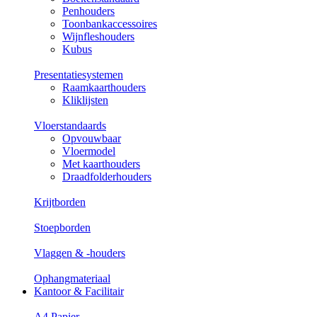
Penhouders
Toonbankaccessoires
Wijnfleshouders
Kubus
Presentatiesystemen
Raamkaarthouders
Kliklijsten
Vloerstandaards
Opvouwbaar
Vloermodel
Met kaarthouders
Draadfolderhouders
Krijtborden
Stoepborden
Vlaggen & -houders
Ophangmateriaal
Kantoor & Facilitair
A4 Papier