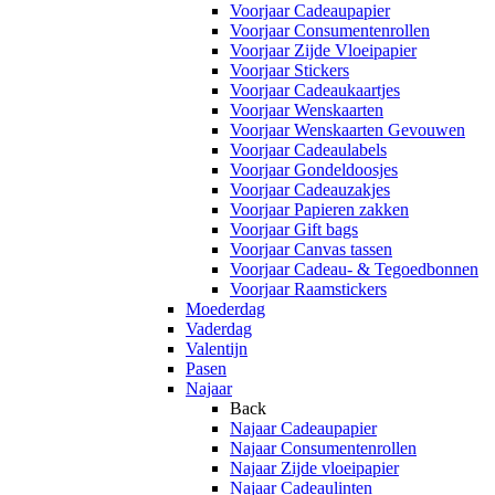
Voorjaar Cadeaupapier
Voorjaar Consumentenrollen
Voorjaar Zijde Vloeipapier
Voorjaar Stickers
Voorjaar Cadeaukaartjes
Voorjaar Wenskaarten
Voorjaar Wenskaarten Gevouwen
Voorjaar Cadeaulabels
Voorjaar Gondeldoosjes
Voorjaar Cadeauzakjes
Voorjaar Papieren zakken
Voorjaar Gift bags
Voorjaar Canvas tassen
Voorjaar Cadeau- & Tegoedbonnen
Voorjaar Raamstickers
Moederdag
Vaderdag
Valentijn
Pasen
Najaar
Back
Najaar Cadeaupapier
Najaar Consumentenrollen
Najaar Zijde vloeipapier
Najaar Cadeaulinten