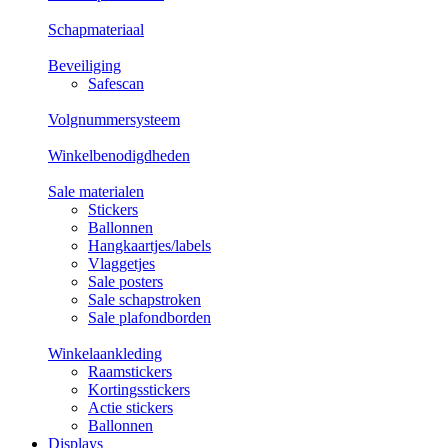
Schapmateriaal
Beveiliging
Safescan
Volgnummersysteem
Winkelbenodigdheden
Sale materialen
Stickers
Ballonnen
Hangkaartjes/labels
Vlaggetjes
Sale posters
Sale schapstroken
Sale plafondborden
Winkelaankleding
Raamstickers
Kortingsstickers
Actie stickers
Ballonnen
Displays