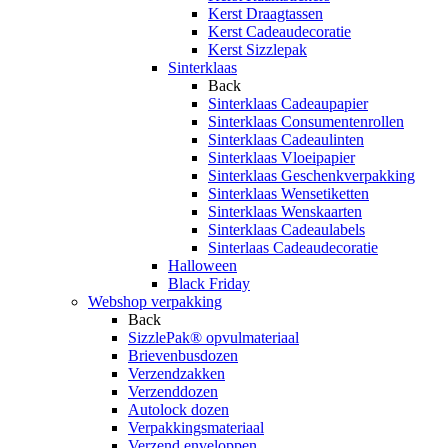
Kerst Draagtassen
Kerst Cadeaudecoratie
Kerst Sizzlepak
Sinterklaas
Back
Sinterklaas Cadeaupapier
Sinterklaas Consumentenrollen
Sinterklaas Cadeaulinten
Sinterklaas Vloeipapier
Sinterklaas Geschenkverpakking
Sinterklaas Wensetiketten
Sinterklaas Wenskaarten
Sinterklaas Cadeaulabels
Sinterlaas Cadeaudecoratie
Halloween
Black Friday
Webshop verpakking
Back
SizzlePak® opvulmateriaal
Brievenbusdozen
Verzendzakken
Verzenddozen
Autolock dozen
Verpakkingsmateriaal
Verzend enveloppen