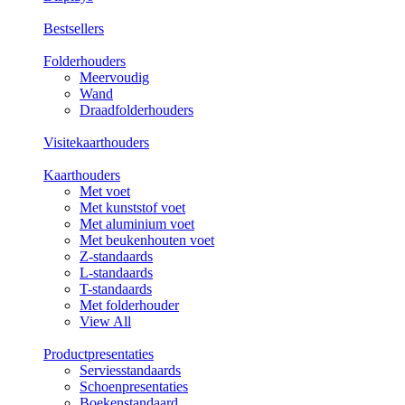
Bestsellers
Folderhouders
Meervoudig
Wand
Draadfolderhouders
Visitekaarthouders
Kaarthouders
Met voet
Met kunststof voet
Met aluminium voet
Met beukenhouten voet
Z-standaards
L-standaards
T-standaards
Met folderhouder
View All
Productpresentaties
Serviesstandaards
Schoenpresentaties
Boekenstandaard