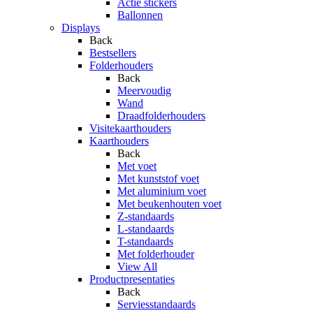
Actie stickers
Ballonnen
Displays
Back
Bestsellers
Folderhouders
Back
Meervoudig
Wand
Draadfolderhouders
Visitekaarthouders
Kaarthouders
Back
Met voet
Met kunststof voet
Met aluminium voet
Met beukenhouten voet
Z-standaards
L-standaards
T-standaards
Met folderhouder
View All
Productpresentaties
Back
Serviesstandaards