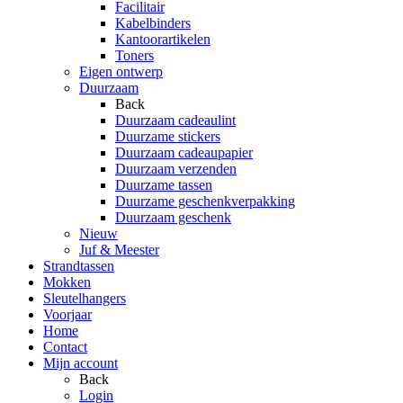
Facilitair
Kabelbinders
Kantoorartikelen
Toners
Eigen ontwerp
Duurzaam
Back
Duurzaam cadeaulint
Duurzame stickers
Duurzaam cadeaupapier
Duurzaam verzenden
Duurzame tassen
Duurzame geschenkverpakking
Duurzaam geschenk
Nieuw
Juf & Meester
Strandtassen
Mokken
Sleutelhangers
Voorjaar
Home
Contact
Mijn account
Back
Login