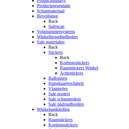
Productdisplays
Productpresentatie
Schapmateriaal
Beveiliging
Back
Safescan
Volgnummersysteem
Winkelbenodigdheden
Sale materialen
Back
Stickers
Back
Kortingsstickers
Raamstickers Winkel
Actiestickers
Ballonnen
Hangkaartjes/labels
Vlaggetjes
Sale posters
Sale schapstroken
Sale plafondborden
Winkelaankleding
Back
Raamstickers
Kortingsstickers