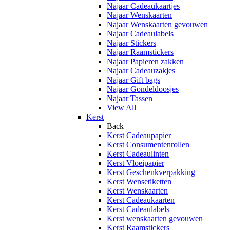
Najaar Cadeaukaartjes
Najaar Wenskaarten
Najaar Wenskaarten gevouwen
Najaar Cadeaulabels
Najaar Stickers
Najaar Raamstickers
Najaar Papieren zakken
Najaar Cadeauzakjes
Najaar Gift bags
Najaar Gondeldoosjes
Najaar Tassen
View All
Kerst
Back
Kerst Cadeaupapier
Kerst Consumentenrollen
Kerst Cadeaulinten
Kerst Vloeipapier
Kerst Geschenkverpakking
Kerst Wensetiketten
Kerst Wenskaarten
Kerst Cadeaukaarten
Kerst Cadeaulabels
Kerst wenskaarten gevouwen
Kerst Raamstickers