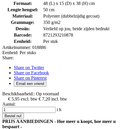
Formaat:
48 (L) x 15 (D) x 38 (H) cm
Lengte hengsel:
50 cm
Materiaal:
Polyester (dubbelzijdig gecoat)
Grammage:
350 g/m2
Dessin:
Verliefd op jou, beide zijden bedrukt
Barcode:
8721293210878
Eenheid:
Per stuk
Artikelnummer:
018886
Eenheid:
Per stuks
Share:
Share on Twitter
Share on Facebook
Share on Pinterest
Email een vriend
Beschikbaarheid::
Op voorraad
€ 5,95
excl. btw
€ 7,20
incl. btw
Aantal:
i
h
Bestel nu!
PRIJS AANBIEDINGEN - Hoe meer u koopt, hoe meer u
bespaart -