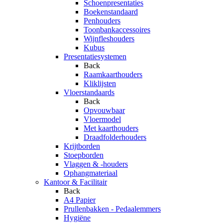
Schoenpresentaties
Boekenstandaard
Penhouders
Toonbankaccessoires
Wijnfleshouders
Kubus
Presentatiesystemen
Back
Raamkaarthouders
Kliklijsten
Vloerstandaards
Back
Opvouwbaar
Vloermodel
Met kaarthouders
Draadfolderhouders
Krijtborden
Stoepborden
Vlaggen & -houders
Ophangmateriaal
Kantoor & Facilitair
Back
A4 Papier
Prullenbakken - Pedaalemmers
Hygiëne