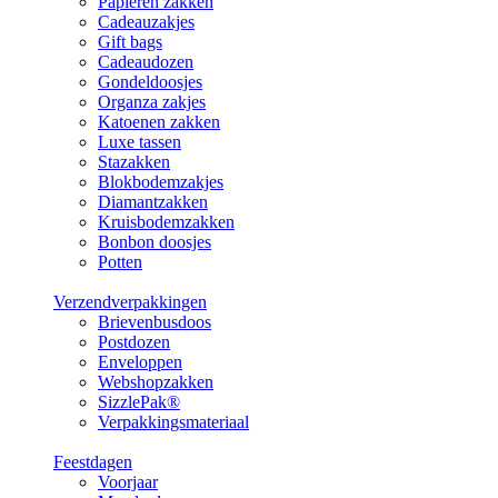
Papieren zakken
Cadeauzakjes
Gift bags
Cadeaudozen
Gondeldoosjes
Organza zakjes
Katoenen zakken
Luxe tassen
Stazakken
Blokbodemzakjes
Diamantzakken
Kruisbodemzakken
Bonbon doosjes
Potten
Verzendverpakkingen
Brievenbusdoos
Postdozen
Enveloppen
Webshopzakken
SizzlePak®
Verpakkingsmateriaal
Feestdagen
Voorjaar