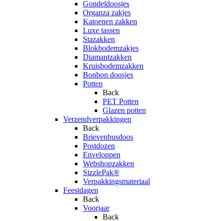
Gondeldoosjes
Organza zakjes
Katoenen zakken
Luxe tassen
Stazakken
Blokbodemzakjes
Diamantzakken
Kruisbodemzakken
Bonbon doosjes
Potten
Back
PET Potten
Glazen potten
Verzendverpakkingen
Back
Brievenbusdoos
Postdozen
Enveloppen
Webshopzakken
SizzlePak®
Verpakkingsmateriaal
Feestdagen
Back
Voorjaar
Back