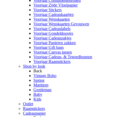
Voorjaar Consumentenrollen
Voorjaar Zijde Vloeipapier
Voorjaar Stickers
Voorjaar Cadeaukaartjes
Voorjaar Wenskaarten
Voorjaar Wenskaarten Gevouwen
Voorjaar Cadeaulabels
Voorjaar Gondeldoosjes
Voorjaar Cadeauzakjes
Voorjaar Papieren zakken
Voorjaar Gift bags
Voorjaar Canvas tassen
Voorjaar Cadeau- & Tegoedbonnen
Voorjaar Raamstickers
Shop by look
Back
Vintage Boho
Spring
Maritiem
Gentleman
Baby
Kids
Outlet
Raamstickers
Cadeaupapier