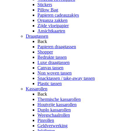
Stickers
Pillow Bag
Papieren cadeauzakjes
Organza zakken
Zijde vloeipapier
Ansichtkaarten
Draagtassen
Back
Papieren draagtassen
Shopper
Bedrukte tassen
Luxe draagtassen
Canvas tassen
Non woven tassen
Snacktassen / take-away tassen
Plastic tassen
Kassarollen
Back
Thermische kassarollen
Houtvrije kassarollen
Duplo kassarollen
Weegschaalrollen
Pinrollen
Geldverwerking
Inktlinten