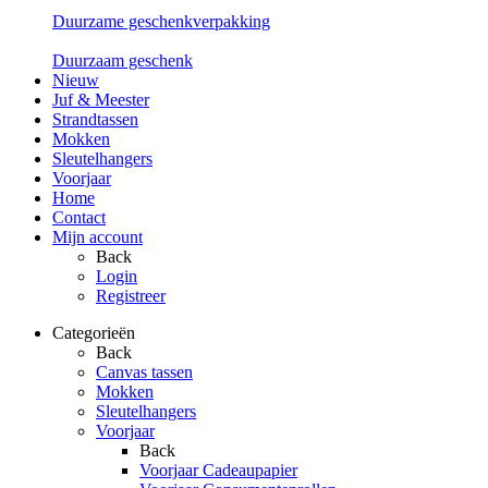
Duurzame geschenkverpakking
Duurzaam geschenk
Nieuw
Juf & Meester
Strandtassen
Mokken
Sleutelhangers
Voorjaar
Home
Contact
Mijn account
Back
Login
Registreer
Categorieën
Back
Canvas tassen
Mokken
Sleutelhangers
Voorjaar
Back
Voorjaar Cadeaupapier