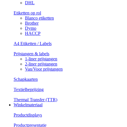
DHL
Etiketten op rol
Blanco etiketten
Brother
Dymo
HACCP
A4 Etiketten / Labels
Prijstangen & labels
1-liner prijstangen
2-liner prijstangen
Van/Voor prijstangen
Schapkaarten
Textielbeprijzing
Thermal Transfer (TTR)
Winkelmateriaal
Productdisplays
Productpresentatie