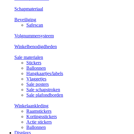
Schapmateriaal
Beveiliging
Safescan
Volgnummersysteem
Winkelbenodigdheden
Sale materialen
Stickers
Ballonnen
Hangkaartjes/labels
Vlaggetjes
Sale posters
Sale schapstroken
Sale plafondborden
Winkelaankleding
Raamstickers
Kortingsstickers
Actie stickers
Ballonnen
Displays