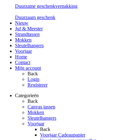
Duurzame geschenkverpakking
Duurzaam geschenk
Nieuw
Juf & Meester
Strandtassen
Mokken
Sleutelhangers
Voorjaar
Home
Contact
Mijn account
Back
Login
Registreer
Categorieën
Back
Canvas tassen
Mokken
Sleutelhangers
Voorjaar
Back
Voorjaar Cadeaupapier