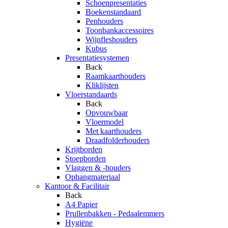
Schoenpresentaties
Boekenstandaard
Penhouders
Toonbankaccessoires
Wijnfleshouders
Kubus
Presentatiesystemen
Back
Raamkaarthouders
Kliklijsten
Vloerstandaards
Back
Opvouwbaar
Vloermodel
Met kaarthouders
Draadfolderhouders
Krijtborden
Stoepborden
Vlaggen & -houders
Ophangmateriaal
Kantoor & Facilitair
Back
A4 Papier
Prullenbakken - Pedaalemmers
Hygiëne