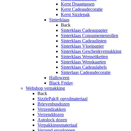
Kerst Draagtassen
Kerst Cadeaudecoratie
Kerst Sizzlepak
Sinterklaas
Back
Sinterklaas Cadeaupapier
Sinterklaas Consumentenrollen
Sinterklaas Cadeaulinten
Sinterklaas Vloeipapier
Sinterklaas Geschenkverpakking
Sinterklaas Wensetiketten
Sinterklaas Wenskaarten
Sinterklaas Cadeaulabels
Sinterlaas Cadeaudecoratie
Halloween
Black Friday
Webshop verpakking
Back
SizzlePak® opvulmateriaal
Brievenbusdozen
Verzendzakken
Verzenddozen
Autolock dozen
Verpakkingsmateriaal
Verzend enveloppen