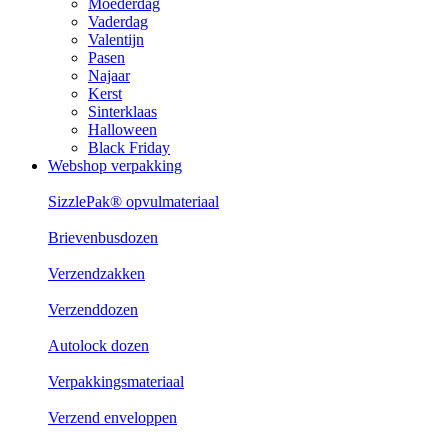
Moederdag
Vaderdag
Valentijn
Pasen
Najaar
Kerst
Sinterklaas
Halloween
Black Friday
Webshop verpakking
SizzlePak® opvulmateriaal
Brievenbusdozen
Verzendzakken
Verzenddozen
Autolock dozen
Verpakkingsmateriaal
Verzend enveloppen