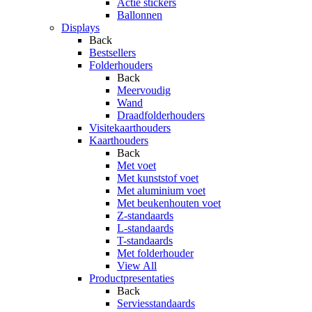
Actie stickers
Ballonnen
Displays
Back
Bestsellers
Folderhouders
Back
Meervoudig
Wand
Draadfolderhouders
Visitekaarthouders
Kaarthouders
Back
Met voet
Met kunststof voet
Met aluminium voet
Met beukenhouten voet
Z-standaards
L-standaards
T-standaards
Met folderhouder
View All
Productpresentaties
Back
Serviesstandaards