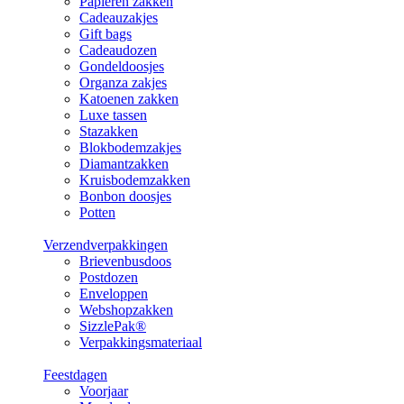
Papieren zakken
Cadeauzakjes
Gift bags
Cadeaudozen
Gondeldoosjes
Organza zakjes
Katoenen zakken
Luxe tassen
Stazakken
Blokbodemzakjes
Diamantzakken
Kruisbodemzakken
Bonbon doosjes
Potten
Verzendverpakkingen
Brievenbusdoos
Postdozen
Enveloppen
Webshopzakken
SizzlePak®
Verpakkingsmateriaal
Feestdagen
Voorjaar