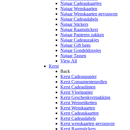
Najaar Cadeaukaartjes
Najaar Wenskaarten
Najaar Wenskaarten gevouwen
Najaar Cadeaulabels
Najaar Stickers
Najaar Raamstickers
Najaar Papieren zakken
Najaar Cadeauzakjes
Najaar Gift bags
Najaar Gondeldoosjes
Najaar Tassen
View All
Kerst
Back
Kerst Cadeaupapier
Kerst Consumentenrollen
Kerst Cadeaulinten
Kerst Vloeipapier
Kerst Geschenkverpakking
Kerst Wensetiketten
Kerst Wenskaarten
Kerst Cadeaukaarten
Kerst Cadeaulabels
Kerst wenskaarten gevouwen
Kerst Raamstickers