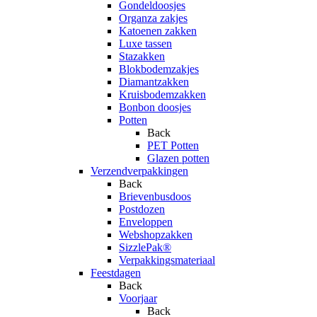
Gondeldoosjes
Organza zakjes
Katoenen zakken
Luxe tassen
Stazakken
Blokbodemzakjes
Diamantzakken
Kruisbodemzakken
Bonbon doosjes
Potten
Back
PET Potten
Glazen potten
Verzendverpakkingen
Back
Brievenbusdoos
Postdozen
Enveloppen
Webshopzakken
SizzlePak®
Verpakkingsmateriaal
Feestdagen
Back
Voorjaar
Back