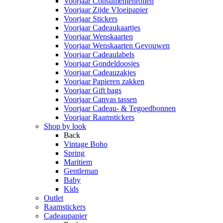
Voorjaar Consumentenrollen
Voorjaar Zijde Vloeipapier
Voorjaar Stickers
Voorjaar Cadeaukaartjes
Voorjaar Wenskaarten
Voorjaar Wenskaarten Gevouwen
Voorjaar Cadeaulabels
Voorjaar Gondeldoosjes
Voorjaar Cadeauzakjes
Voorjaar Papieren zakken
Voorjaar Gift bags
Voorjaar Canvas tassen
Voorjaar Cadeau- & Tegoedbonnen
Voorjaar Raamstickers
Shop by look
Back
Vintage Boho
Spring
Maritiem
Gentleman
Baby
Kids
Outlet
Raamstickers
Cadeaupapier