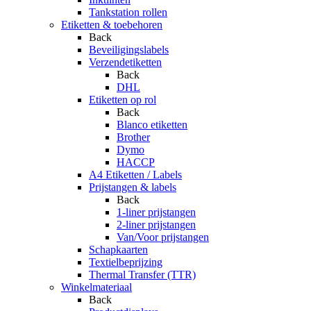
Tankstation rollen
Etiketten & toebehoren
Back
Beveiligingslabels
Verzendetiketten
Back
DHL
Etiketten op rol
Back
Blanco etiketten
Brother
Dymo
HACCP
A4 Etiketten / Labels
Prijstangen & labels
Back
1-liner prijstangen
2-liner prijstangen
Van/Voor prijstangen
Schapkaarten
Textielbeprijzing
Thermal Transfer (TTR)
Winkelmateriaal
Back