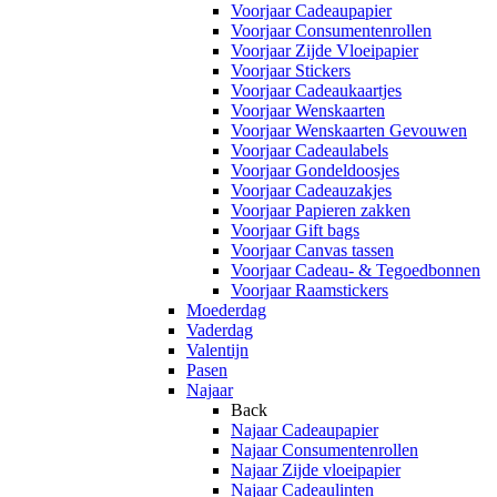
Voorjaar Cadeaupapier
Voorjaar Consumentenrollen
Voorjaar Zijde Vloeipapier
Voorjaar Stickers
Voorjaar Cadeaukaartjes
Voorjaar Wenskaarten
Voorjaar Wenskaarten Gevouwen
Voorjaar Cadeaulabels
Voorjaar Gondeldoosjes
Voorjaar Cadeauzakjes
Voorjaar Papieren zakken
Voorjaar Gift bags
Voorjaar Canvas tassen
Voorjaar Cadeau- & Tegoedbonnen
Voorjaar Raamstickers
Moederdag
Vaderdag
Valentijn
Pasen
Najaar
Back
Najaar Cadeaupapier
Najaar Consumentenrollen
Najaar Zijde vloeipapier
Najaar Cadeaulinten