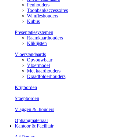
Penhouders
Toonbankaccessoires
Wijnfleshouders
Kubus
Presentatiesystemen
Raamkaarthouders
Kliklijsten
Vloerstandaards
Opvouwbaar
Vloermodel
Met kaarthouders
Draadfolderhouders
Krijtborden
Stoepborden
Vlaggen & -houders
Ophangmateriaal
Kantoor & Facilitair
A4 Papier