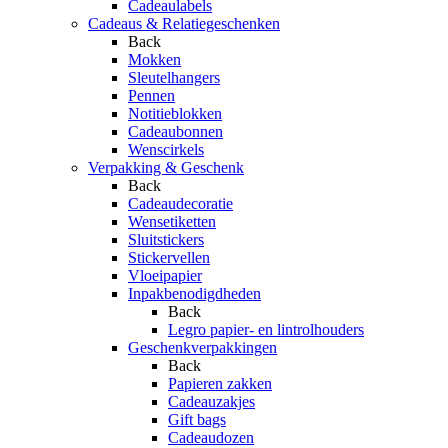
Cadeaulabels
Cadeaus & Relatiegeschenken
Back
Mokken
Sleutelhangers
Pennen
Notitieblokken
Cadeaubonnen
Wenscirkels
Verpakking & Geschenk
Back
Cadeaudecoratie
Wensetiketten
Sluitstickers
Stickervellen
Vloeipapier
Inpakbenodigdheden
Back
Legro papier- en lintrolhouders
Geschenkverpakkingen
Back
Papieren zakken
Cadeauzakjes
Gift bags
Cadeaudozen