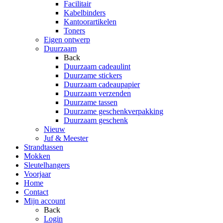
Facilitair
Kabelbinders
Kantoorartikelen
Toners
Eigen ontwerp
Duurzaam
Back
Duurzaam cadeaulint
Duurzame stickers
Duurzaam cadeaupapier
Duurzaam verzenden
Duurzame tassen
Duurzame geschenkverpakking
Duurzaam geschenk
Nieuw
Juf & Meester
Strandtassen
Mokken
Sleutelhangers
Voorjaar
Home
Contact
Mijn account
Back
Login