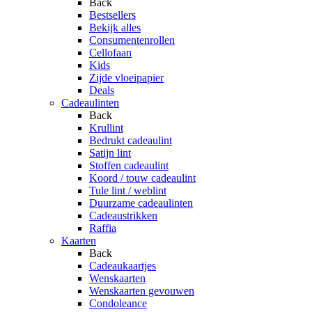
Back
Bestsellers
Bekijk alles
Consumentenrollen
Cellofaan
Kids
Zijde vloeipapier
Deals
Cadeaulinten
Back
Krullint
Bedrukt cadeaulint
Satijn lint
Stoffen cadeaulint
Koord / touw cadeaulint
Tule lint / weblint
Duurzame cadeaulinten
Cadeaustrikken
Raffia
Kaarten
Back
Cadeaukaartjes
Wenskaarten
Wenskaarten gevouwen
Condoleance