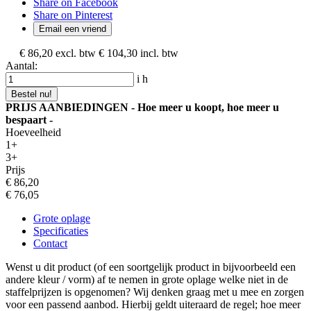
Share on Facebook
Share on Pinterest
Email een vriend
€ 86,20
excl. btw
€ 104,30
incl. btw
Aantal:
i
h
Bestel nu!
PRIJS AANBIEDINGEN - Hoe meer u koopt, hoe meer u
bespaart -
Hoeveelheid
1+
3+
Prijs
€ 86,20
€ 76,05
Grote oplage
Specificaties
Contact
Wenst u dit product (of een soortgelijk product in bijvoorbeeld een
andere kleur / vorm) af te nemen in grote oplage welke niet in de
staffelprijzen is opgenomen? Wij denken graag met u mee en zorgen
voor een passend aanbod. Hierbij geldt uiteraard de regel; hoe meer