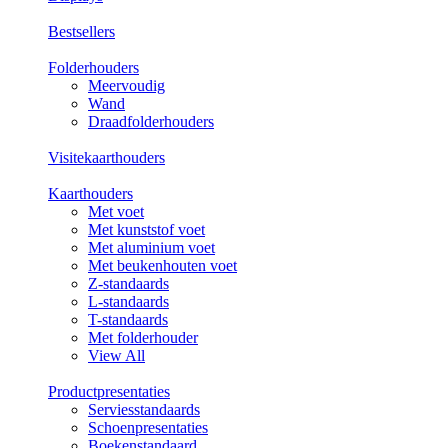
Bestsellers
Folderhouders
Meervoudig
Wand
Draadfolderhouders
Visitekaarthouders
Kaarthouders
Met voet
Met kunststof voet
Met aluminium voet
Met beukenhouten voet
Z-standaards
L-standaards
T-standaards
Met folderhouder
View All
Productpresentaties
Serviesstandaards
Schoenpresentaties
Boekenstandaard