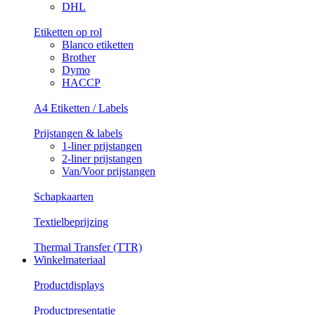
DHL
Etiketten op rol
Blanco etiketten
Brother
Dymo
HACCP
A4 Etiketten / Labels
Prijstangen & labels
1-liner prijstangen
2-liner prijstangen
Van/Voor prijstangen
Schapkaarten
Textielbeprijzing
Thermal Transfer (TTR)
Winkelmateriaal
Productdisplays
Productpresentatie