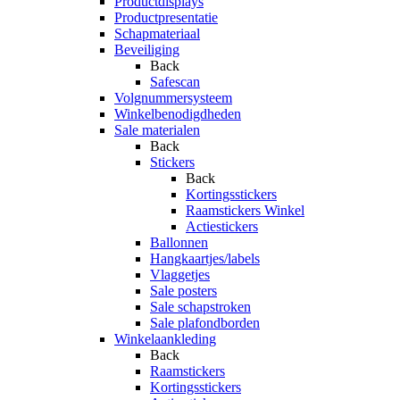
Productdisplays
Productpresentatie
Schapmateriaal
Beveiliging
Back
Safescan
Volgnummersysteem
Winkelbenodigdheden
Sale materialen
Back
Stickers
Back
Kortingsstickers
Raamstickers Winkel
Actiestickers
Ballonnen
Hangkaartjes/labels
Vlaggetjes
Sale posters
Sale schapstroken
Sale plafondborden
Winkelaankleding
Back
Raamstickers
Kortingsstickers