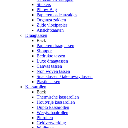
Stickers
Pillow Bag
Papieren cadeauzakjes
Organza zakken
Zijde vloeipapier
Ansichtkaarten
Draagtassen
Back
Papieren draagtassen
Shopper
Bedrukte tassen
Luxe draagtassen
Canvas tassen
Non woven tassen
Snacktassen / take-away tassen
Plastic tassen
Kassarollen
Back
Thermische kassarollen
Houtvrije kassarollen
Duplo kassarollen
Weegschaalrollen
Pinrollen
Geldverwerking
Inktlinten