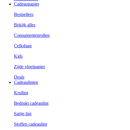
Cadeaupapier
Bestsellers
Bekijk alles
Consumentenrollen
Cellofaan
Kids
Zijde vloeipapier
Deals
Cadeaulinten
Krullint
Bedrukt cadeaulint
Satijn lint
Stoffen cadeaulint