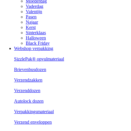
Moederdag
Vaderdag
Valentijn
Pasen
Najaar
Kerst
Sinterklaas
Halloween
Black Friday
Webshop verpakking
SizzlePak® opvulmateriaal
Brievenbusdozen
Verzendzakken
Verzenddozen
Autolock dozen
Verpakkingsmateriaal
Verzend enveloppen