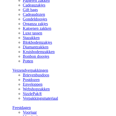
Papieren zakken
Cadeauzakjes
Gift bags
Cadeaudozen
Gondeldoosjes
Organza zakjes
Katoenen zakken
Luxe tassen
Stazakken
Blokbodemzakjes
Diamantzakken
Kruisbodemzakken
Bonbon doosjes
Potten
Verzendverpakkingen
Brievenbusdoos
Postdozen
Enveloppen
Webshopzakken
SizzlePak®
Verpakkingsmateriaal
Feestdagen
Voorjaar