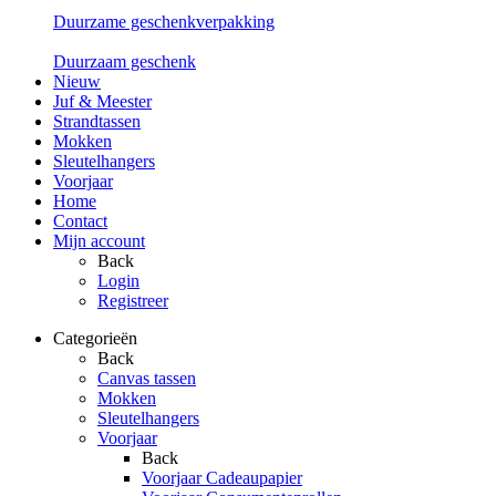
Duurzame geschenkverpakking
Duurzaam geschenk
Nieuw
Juf & Meester
Strandtassen
Mokken
Sleutelhangers
Voorjaar
Home
Contact
Mijn account
Back
Login
Registreer
Categorieën
Back
Canvas tassen
Mokken
Sleutelhangers
Voorjaar
Back
Voorjaar Cadeaupapier