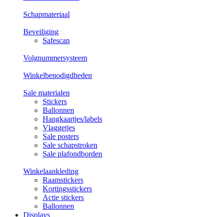
Schapmateriaal
Beveiliging
Safescan
Volgnummersysteem
Winkelbenodigdheden
Sale materialen
Stickers
Ballonnen
Hangkaartjes/labels
Vlaggetjes
Sale posters
Sale schapstroken
Sale plafondborden
Winkelaankleding
Raamstickers
Kortingsstickers
Actie stickers
Ballonnen
Displays