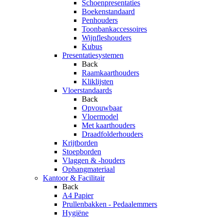
Schoenpresentaties
Boekenstandaard
Penhouders
Toonbankaccessoires
Wijnfleshouders
Kubus
Presentatiesystemen
Back
Raamkaarthouders
Kliklijsten
Vloerstandaards
Back
Opvouwbaar
Vloermodel
Met kaarthouders
Draadfolderhouders
Krijtborden
Stoepborden
Vlaggen & -houders
Ophangmateriaal
Kantoor & Facilitair
Back
A4 Papier
Prullenbakken - Pedaalemmers
Hygiëne