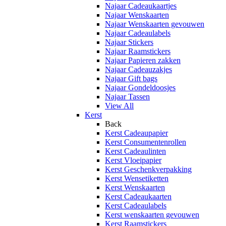
Najaar Cadeaukaartjes
Najaar Wenskaarten
Najaar Wenskaarten gevouwen
Najaar Cadeaulabels
Najaar Stickers
Najaar Raamstickers
Najaar Papieren zakken
Najaar Cadeauzakjes
Najaar Gift bags
Najaar Gondeldoosjes
Najaar Tassen
View All
Kerst
Back
Kerst Cadeaupapier
Kerst Consumentenrollen
Kerst Cadeaulinten
Kerst Vloeipapier
Kerst Geschenkverpakking
Kerst Wensetiketten
Kerst Wenskaarten
Kerst Cadeaukaarten
Kerst Cadeaulabels
Kerst wenskaarten gevouwen
Kerst Raamstickers