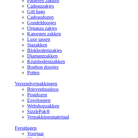
Papieren zakken
Cadeauzakjes
Gift bags
Cadeaudozen
Gondeldoosjes
Organza zakjes
Katoenen zakken
Luxe tassen
Stazakken
Blokbodemzakjes
Diamantzakken
Kruisbodemzakken
Bonbon doosjes
Potten
Verzendverpakkingen
Brievenbusdoos
Postdozen
Enveloppen
Webshopzakken
SizzlePak®
Verpakkingsmateriaal
Feestdagen
Voorjaar