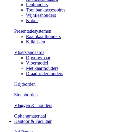
Penhouders
Toonbankaccessoires
Wijnfleshouders
Kubus
Presentatiesystemen
Raamkaarthouders
Kliklijsten
Vloerstandaards
Opvouwbaar
Vloermodel
Met kaarthouders
Draadfolderhouders
Krijtborden
Stoepborden
Vlaggen & -houders
Ophangmateriaal
Kantoor & Facilitair
A4 Papier