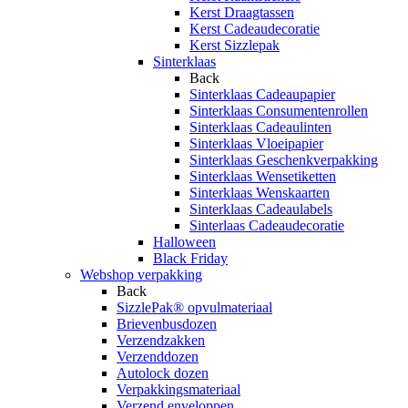
Kerst Draagtassen
Kerst Cadeaudecoratie
Kerst Sizzlepak
Sinterklaas
Back
Sinterklaas Cadeaupapier
Sinterklaas Consumentenrollen
Sinterklaas Cadeaulinten
Sinterklaas Vloeipapier
Sinterklaas Geschenkverpakking
Sinterklaas Wensetiketten
Sinterklaas Wenskaarten
Sinterklaas Cadeaulabels
Sinterlaas Cadeaudecoratie
Halloween
Black Friday
Webshop verpakking
Back
SizzlePak® opvulmateriaal
Brievenbusdozen
Verzendzakken
Verzenddozen
Autolock dozen
Verpakkingsmateriaal
Verzend enveloppen