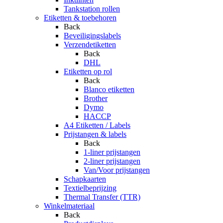
Tankstation rollen
Etiketten & toebehoren
Back
Beveiligingslabels
Verzendetiketten
Back
DHL
Etiketten op rol
Back
Blanco etiketten
Brother
Dymo
HACCP
A4 Etiketten / Labels
Prijstangen & labels
Back
1-liner prijstangen
2-liner prijstangen
Van/Voor prijstangen
Schapkaarten
Textielbeprijzing
Thermal Transfer (TTR)
Winkelmateriaal
Back