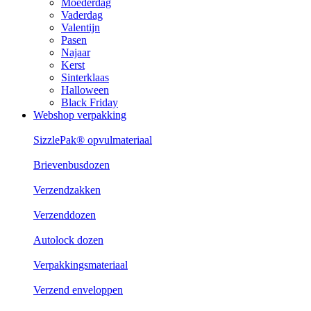
Moederdag
Vaderdag
Valentijn
Pasen
Najaar
Kerst
Sinterklaas
Halloween
Black Friday
Webshop verpakking
SizzlePak® opvulmateriaal
Brievenbusdozen
Verzendzakken
Verzenddozen
Autolock dozen
Verpakkingsmateriaal
Verzend enveloppen