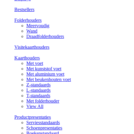
Bestsellers
Folderhouders
Meervoudig
Wand
Draadfolderhouders
Visitekaarthouders
Kaarthouders
Met voet
Met kunststof voet
Met aluminium voet
Met beukenhouten voet
Z-standaards
L-standaards
T-standaards
Met folderhouder
View All
Productpresentaties
Serviesstandaards
Schoenpresentaties
Boekenstandaard