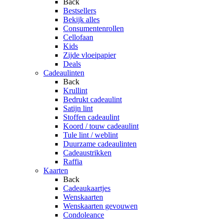
Back
Bestsellers
Bekijk alles
Consumentenrollen
Cellofaan
Kids
Zijde vloeipapier
Deals
Cadeaulinten
Back
Krullint
Bedrukt cadeaulint
Satijn lint
Stoffen cadeaulint
Koord / touw cadeaulint
Tule lint / weblint
Duurzame cadeaulinten
Cadeaustrikken
Raffia
Kaarten
Back
Cadeaukaartjes
Wenskaarten
Wenskaarten gevouwen
Condoleance