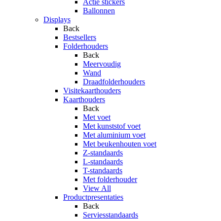
Actie stickers
Ballonnen
Displays
Back
Bestsellers
Folderhouders
Back
Meervoudig
Wand
Draadfolderhouders
Visitekaarthouders
Kaarthouders
Back
Met voet
Met kunststof voet
Met aluminium voet
Met beukenhouten voet
Z-standaards
L-standaards
T-standaards
Met folderhouder
View All
Productpresentaties
Back
Serviesstandaards