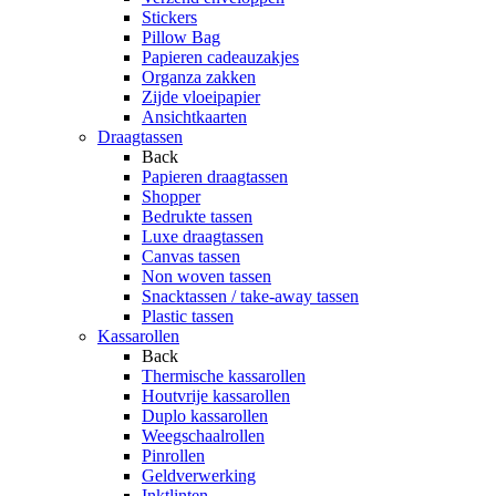
Stickers
Pillow Bag
Papieren cadeauzakjes
Organza zakken
Zijde vloeipapier
Ansichtkaarten
Draagtassen
Back
Papieren draagtassen
Shopper
Bedrukte tassen
Luxe draagtassen
Canvas tassen
Non woven tassen
Snacktassen / take-away tassen
Plastic tassen
Kassarollen
Back
Thermische kassarollen
Houtvrije kassarollen
Duplo kassarollen
Weegschaalrollen
Pinrollen
Geldverwerking
Inktlinten