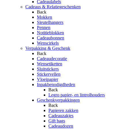
Cadeaulabels
Cadeaus & Relatiegeschenken
Back
Mokken
Sleutelhangers
Pennen
Notitieblokken
Cadeaubonnen
Wenscirkels
Verpakking & Geschenk
Back
Cadeaudecoratie
Wensetiketten
Sluitstickers
Stickervellen
Vloeipapier
Inpakbenodigdheden
Back
Legro papier- en lintrolhouders
Geschenkverpakkingen
Back
Papieren zakken
Cadeauzakjes
Gift bags
Cadeaudozen