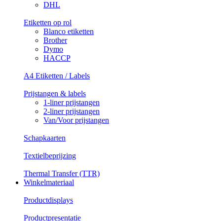
DHL
Etiketten op rol
Blanco etiketten
Brother
Dymo
HACCP
A4 Etiketten / Labels
Prijstangen & labels
1-liner prijstangen
2-liner prijstangen
Van/Voor prijstangen
Schapkaarten
Textielbeprijzing
Thermal Transfer (TTR)
Winkelmateriaal
Productdisplays
Productpresentatie