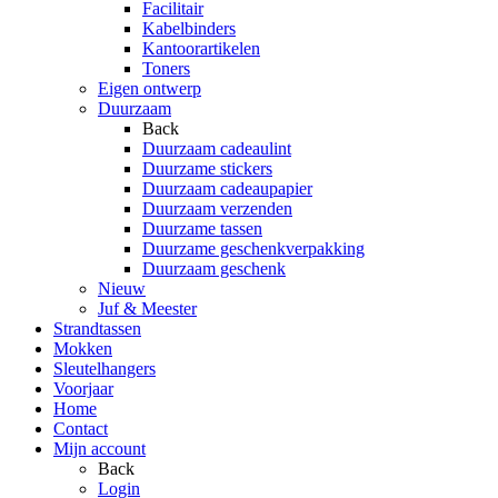
Facilitair
Kabelbinders
Kantoorartikelen
Toners
Eigen ontwerp
Duurzaam
Back
Duurzaam cadeaulint
Duurzame stickers
Duurzaam cadeaupapier
Duurzaam verzenden
Duurzame tassen
Duurzame geschenkverpakking
Duurzaam geschenk
Nieuw
Juf & Meester
Strandtassen
Mokken
Sleutelhangers
Voorjaar
Home
Contact
Mijn account
Back
Login