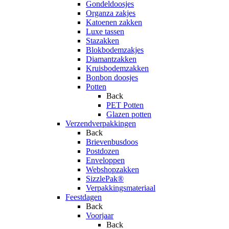
Gondeldoosjes
Organza zakjes
Katoenen zakken
Luxe tassen
Stazakken
Blokbodemzakjes
Diamantzakken
Kruisbodemzakken
Bonbon doosjes
Potten
Back
PET Potten
Glazen potten
Verzendverpakkingen
Back
Brievenbusdoos
Postdozen
Enveloppen
Webshopzakken
SizzlePak®
Verpakkingsmateriaal
Feestdagen
Back
Voorjaar
Back