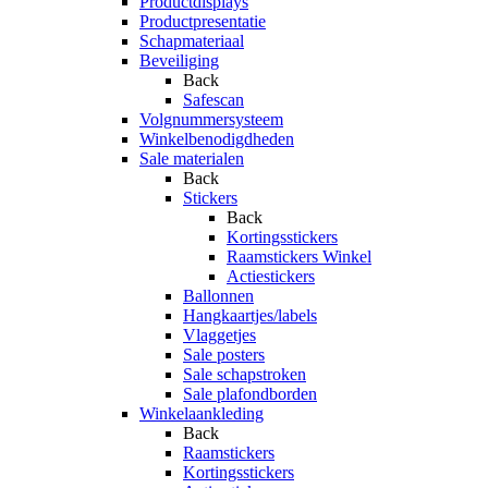
Productdisplays
Productpresentatie
Schapmateriaal
Beveiliging
Back
Safescan
Volgnummersysteem
Winkelbenodigdheden
Sale materialen
Back
Stickers
Back
Kortingsstickers
Raamstickers Winkel
Actiestickers
Ballonnen
Hangkaartjes/labels
Vlaggetjes
Sale posters
Sale schapstroken
Sale plafondborden
Winkelaankleding
Back
Raamstickers
Kortingsstickers