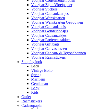
Voorjaar Consumentenrollen
Voorjaar Zijde Vloeipapier
Voorjaar Stickers
Voorjaar Cadeaukaartjes
Voorjaar Wenskaarten
Voorjaar Wenskaarten Gevouwen
Voorjaar Cadeaulabels
Voorjaar Gondeldoosjes
Voorjaar Cadeauzakjes
Voorjaar Papieren zakken
Voorjaar Gift bags
Voorjaar Canvas tassen
Voorjaar Cadeau- & Tegoedbonnen
Voorjaar Raamstickers
Shop by look
Back
Vintage Boho
Spring
Maritiem
Gentleman
Baby
Kids
Outlet
Raamstickers
Cadeaupapier