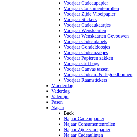
Voorjaar Cadeaupapier
Voorjaar Consumentenrollen
Voorjaar Zijde Vloeipapier
Voorjaar Stickers
Voorjaar Cadeaukaartjes
Voorjaar Wenskaarten
Voorjaar Wenskaarten Gevouwen
Voorjaar Cadeaulabels
Voorjaar Gondeldoosjes
Voorjaar Cadeauzakjes
Voorjaar Papieren zakken
Voorjaar Gift bags
Voorjaar Canvas tassen
Voorjaar Cadeau- & Tegoedbonnen
Voorjaar Raamstickers
Moederdag
Vaderdag
Valentijn
Pasen
Najaar
Back
Najaar Cadeaupapier
Najaar Consumentenrollen
Najaar Zijde vloeipapier
Najaar Cadeaulinten