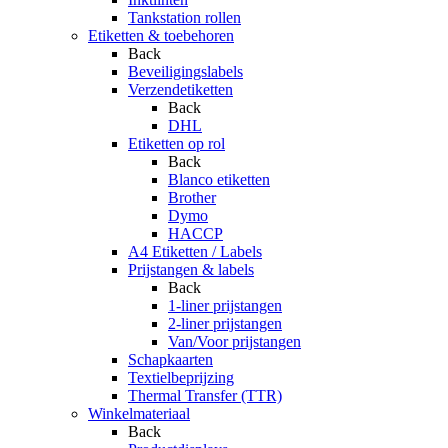
Tankstation rollen
Etiketten & toebehoren
Back
Beveiligingslabels
Verzendetiketten
Back
DHL
Etiketten op rol
Back
Blanco etiketten
Brother
Dymo
HACCP
A4 Etiketten / Labels
Prijstangen & labels
Back
1-liner prijstangen
2-liner prijstangen
Van/Voor prijstangen
Schapkaarten
Textielbeprijzing
Thermal Transfer (TTR)
Winkelmateriaal
Back