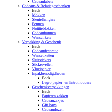
Cadeaulabels
Cadeaus & Relatiegeschenken
Back
Mokken
Sleutelhangers
Pennen
Notitieblokken
Cadeaubonnen
Wenscirkels
Verpakking & Geschenk
Back
Cadeaudecoratie
Wensetiketten
Sluitstickers
Stickervellen
Vloeipapier
Inpakbenodigdheden
Back
Legro papier- en lintrolhouders
Geschenkverpakkingen
Back
Papieren zakken
Cadeauzakjes
Gift bags
Cadeaudozen