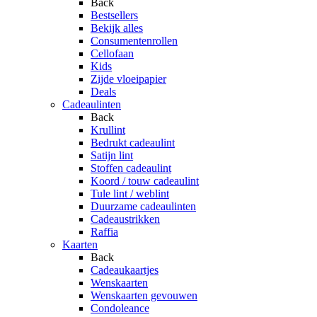
Back
Bestsellers
Bekijk alles
Consumentenrollen
Cellofaan
Kids
Zijde vloeipapier
Deals
Cadeaulinten
Back
Krullint
Bedrukt cadeaulint
Satijn lint
Stoffen cadeaulint
Koord / touw cadeaulint
Tule lint / weblint
Duurzame cadeaulinten
Cadeaustrikken
Raffia
Kaarten
Back
Cadeaukaartjes
Wenskaarten
Wenskaarten gevouwen
Condoleance