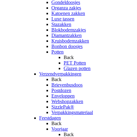
Gondeldoosjes
Organza zakjes
Katoenen zakken
Luxe tassen
Stazakken
Blokbodemzakjes
Diamantzakken
Kruisbodemzakken
Bonbon doosjes
Potten
Back
PET Potten
Glazen potten
Verzendverpakkingen
Back
Brievenbusdoos
Postdozen
Enveloppen
Webshopzakken
SizzlePak®
Verpakkingsmateriaal
Feestdagen
Back
Voorjaar
Back