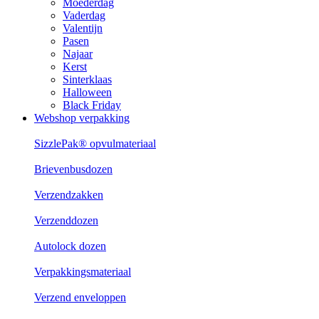
Moederdag
Vaderdag
Valentijn
Pasen
Najaar
Kerst
Sinterklaas
Halloween
Black Friday
Webshop verpakking
SizzlePak® opvulmateriaal
Brievenbusdozen
Verzendzakken
Verzenddozen
Autolock dozen
Verpakkingsmateriaal
Verzend enveloppen