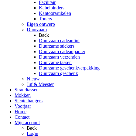
Facilitair
Kabelbinders
Kantoorartikelen
Toners
Eigen ontwerp
Duurzaam
Back
Duurzaam cadeaulint
Duurzame stickers
Duurzaam cadeaupapier
Duurzaam verzenden
Duurzame tassen
Duurzame geschenkverpakking
Duurzaam geschenk
Nieuw
Juf & Meester
Strandtassen
Mokken
Sleutelhangers
Voorjaar
Home
Contact
Mijn account
Back
Login