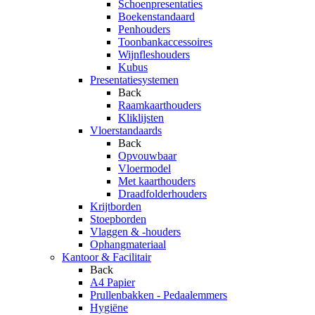
Schoenpresentaties
Boekenstandaard
Penhouders
Toonbankaccessoires
Wijnfleshouders
Kubus
Presentatiesystemen
Back
Raamkaarthouders
Kliklijsten
Vloerstandaards
Back
Opvouwbaar
Vloermodel
Met kaarthouders
Draadfolderhouders
Krijtborden
Stoepborden
Vlaggen & -houders
Ophangmateriaal
Kantoor & Facilitair
Back
A4 Papier
Prullenbakken - Pedaalemmers
Hygiëne