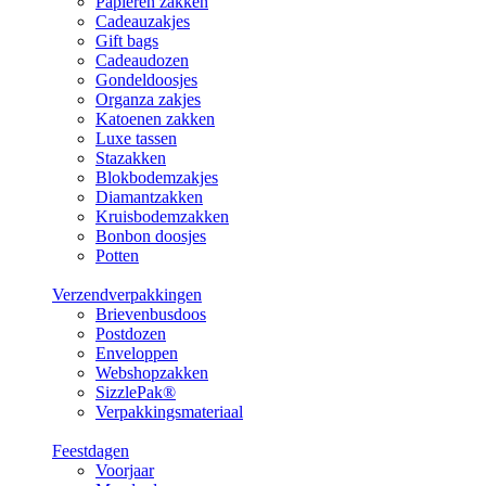
Papieren zakken
Cadeauzakjes
Gift bags
Cadeaudozen
Gondeldoosjes
Organza zakjes
Katoenen zakken
Luxe tassen
Stazakken
Blokbodemzakjes
Diamantzakken
Kruisbodemzakken
Bonbon doosjes
Potten
Verzendverpakkingen
Brievenbusdoos
Postdozen
Enveloppen
Webshopzakken
SizzlePak®
Verpakkingsmateriaal
Feestdagen
Voorjaar