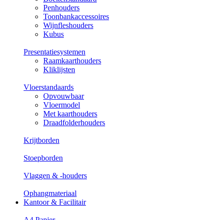
Penhouders
Toonbankaccessoires
Wijnfleshouders
Kubus
Presentatiesystemen
Raamkaarthouders
Kliklijsten
Vloerstandaards
Opvouwbaar
Vloermodel
Met kaarthouders
Draadfolderhouders
Krijtborden
Stoepborden
Vlaggen & -houders
Ophangmateriaal
Kantoor & Facilitair
A4 Papier