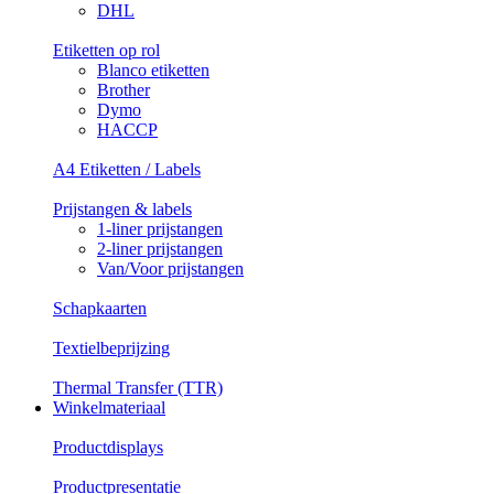
DHL
Etiketten op rol
Blanco etiketten
Brother
Dymo
HACCP
A4 Etiketten / Labels
Prijstangen & labels
1-liner prijstangen
2-liner prijstangen
Van/Voor prijstangen
Schapkaarten
Textielbeprijzing
Thermal Transfer (TTR)
Winkelmateriaal
Productdisplays
Productpresentatie