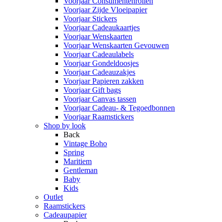
Voorjaar Consumentenrollen
Voorjaar Zijde Vloeipapier
Voorjaar Stickers
Voorjaar Cadeaukaartjes
Voorjaar Wenskaarten
Voorjaar Wenskaarten Gevouwen
Voorjaar Cadeaulabels
Voorjaar Gondeldoosjes
Voorjaar Cadeauzakjes
Voorjaar Papieren zakken
Voorjaar Gift bags
Voorjaar Canvas tassen
Voorjaar Cadeau- & Tegoedbonnen
Voorjaar Raamstickers
Shop by look
Back
Vintage Boho
Spring
Maritiem
Gentleman
Baby
Kids
Outlet
Raamstickers
Cadeaupapier