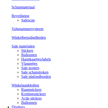
Schapmateriaal
Beveiliging
Safescan
Volgnummersysteem
Winkelbenodigdheden
Sale materialen
Stickers
Ballonnen
Hangkaartjes/labels
Vlaggetjes
Sale posters
Sale schapstroken
Sale plafondborden
Winkelaankleding
Raamstickers
Kortingsstickers
Actie stickers
Ballonnen
Displays