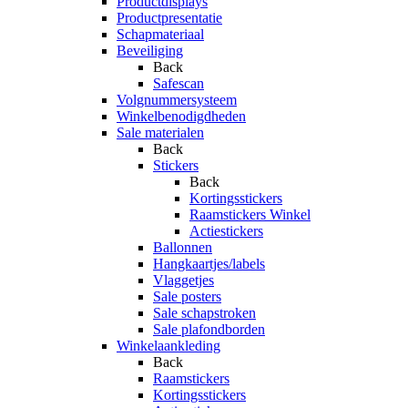
Productdisplays
Productpresentatie
Schapmateriaal
Beveiliging
Back
Safescan
Volgnummersysteem
Winkelbenodigdheden
Sale materialen
Back
Stickers
Back
Kortingsstickers
Raamstickers Winkel
Actiestickers
Ballonnen
Hangkaartjes/labels
Vlaggetjes
Sale posters
Sale schapstroken
Sale plafondborden
Winkelaankleding
Back
Raamstickers
Kortingsstickers