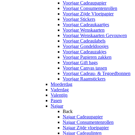
Voorjaar Cadeaupapier
Voorjaar Consumentenrollen
Voorjaar Zijde Vloeipapier
Voorjaar Stickers
Voorjaar Cadeaukaartjes
Voorjaar Wenskaarten
Voorjaar Wenskaarten Gevouwen
Voorjaar Cadeaulabels
Voorjaar Gondeldoosjes
Voorjaar Cadeauzakjes
Voorjaar Papieren zakken
Voorjaar Gift bags
Voorjaar Canvas tassen
Voorjaar Cadeau- & Tegoedbonnen
Voorjaar Raamstickers
Moederdag
Vaderdag
Valentijn
Pasen
Najaar
Back
Najaar Cadeaupapier
Najaar Consumentenrollen
Najaar Zijde vloeipapier
Najaar Cadeaulinten