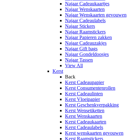
Najaar Cadeaukaartjes
Najaar Wenskaarten
Najaar Wenskaarten gevouwen
Najaar Cadeaulabels
Najaar Stickers
Najaar Raamstickers
Najaar Papieren zakken
Najaar Cadeauzakjes
Najaar Gift bags
Najaar Gondeldoosjes
Najaar Tassen
View All
Kerst
Back
Kerst Cadeaupapier
Kerst Consumentenrollen
Kerst Cadeaulinten
Kerst Vloeipapier
Kerst Geschenkverpakking
Kerst Wensetiketten
Kerst Wenskaarten
Kerst Cadeaukaarten
Kerst Cadeaulabels
Kerst wenskaarten gevouwen
Kerst Raamstickers