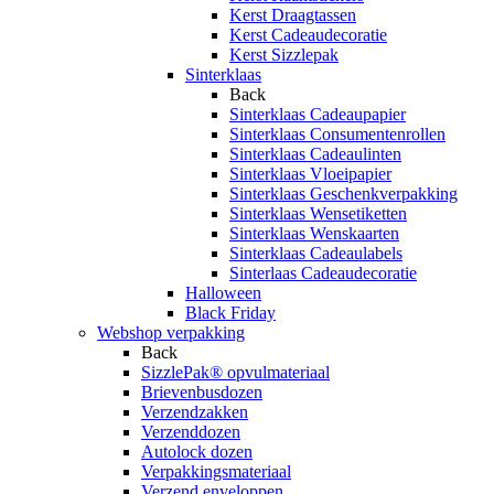
Kerst Draagtassen
Kerst Cadeaudecoratie
Kerst Sizzlepak
Sinterklaas
Back
Sinterklaas Cadeaupapier
Sinterklaas Consumentenrollen
Sinterklaas Cadeaulinten
Sinterklaas Vloeipapier
Sinterklaas Geschenkverpakking
Sinterklaas Wensetiketten
Sinterklaas Wenskaarten
Sinterklaas Cadeaulabels
Sinterlaas Cadeaudecoratie
Halloween
Black Friday
Webshop verpakking
Back
SizzlePak® opvulmateriaal
Brievenbusdozen
Verzendzakken
Verzenddozen
Autolock dozen
Verpakkingsmateriaal
Verzend enveloppen