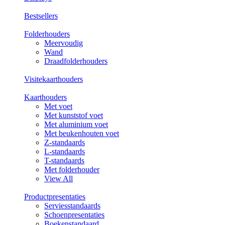
Bestsellers
Folderhouders
Meervoudig
Wand
Draadfolderhouders
Visitekaarthouders
Kaarthouders
Met voet
Met kunststof voet
Met aluminium voet
Met beukenhouten voet
Z-standaards
L-standaards
T-standaards
Met folderhouder
View All
Productpresentaties
Serviesstandaards
Schoenpresentaties
Boekenstandaard