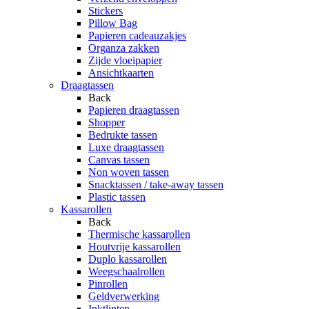
Stickers
Pillow Bag
Papieren cadeauzakjes
Organza zakken
Zijde vloeipapier
Ansichtkaarten
Draagtassen
Back
Papieren draagtassen
Shopper
Bedrukte tassen
Luxe draagtassen
Canvas tassen
Non woven tassen
Snacktassen / take-away tassen
Plastic tassen
Kassarollen
Back
Thermische kassarollen
Houtvrije kassarollen
Duplo kassarollen
Weegschaalrollen
Pinrollen
Geldverwerking
Inktlinten