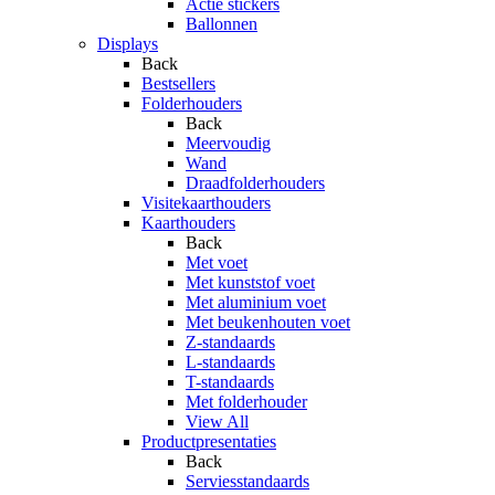
Actie stickers
Ballonnen
Displays
Back
Bestsellers
Folderhouders
Back
Meervoudig
Wand
Draadfolderhouders
Visitekaarthouders
Kaarthouders
Back
Met voet
Met kunststof voet
Met aluminium voet
Met beukenhouten voet
Z-standaards
L-standaards
T-standaards
Met folderhouder
View All
Productpresentaties
Back
Serviesstandaards