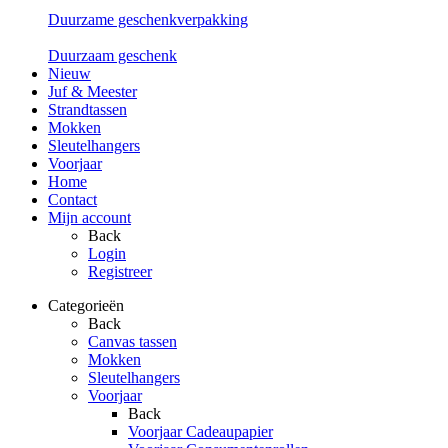
Duurzame geschenkverpakking
Duurzaam geschenk
Nieuw
Juf & Meester
Strandtassen
Mokken
Sleutelhangers
Voorjaar
Home
Contact
Mijn account
Back
Login
Registreer
Categorieën
Back
Canvas tassen
Mokken
Sleutelhangers
Voorjaar
Back
Voorjaar Cadeaupapier