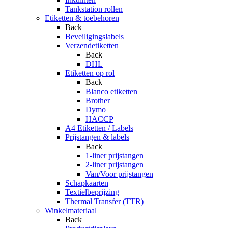
Tankstation rollen
Etiketten & toebehoren
Back
Beveiligingslabels
Verzendetiketten
Back
DHL
Etiketten op rol
Back
Blanco etiketten
Brother
Dymo
HACCP
A4 Etiketten / Labels
Prijstangen & labels
Back
1-liner prijstangen
2-liner prijstangen
Van/Voor prijstangen
Schapkaarten
Textielbeprijzing
Thermal Transfer (TTR)
Winkelmateriaal
Back