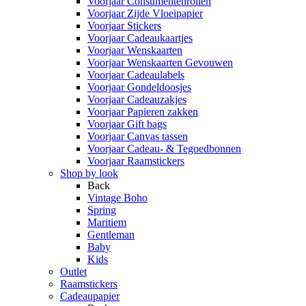
Voorjaar Consumentenrollen
Voorjaar Zijde Vloeipapier
Voorjaar Stickers
Voorjaar Cadeaukaartjes
Voorjaar Wenskaarten
Voorjaar Wenskaarten Gevouwen
Voorjaar Cadeaulabels
Voorjaar Gondeldoosjes
Voorjaar Cadeauzakjes
Voorjaar Papieren zakken
Voorjaar Gift bags
Voorjaar Canvas tassen
Voorjaar Cadeau- & Tegoedbonnen
Voorjaar Raamstickers
Shop by look
Back
Vintage Boho
Spring
Maritiem
Gentleman
Baby
Kids
Outlet
Raamstickers
Cadeaupapier