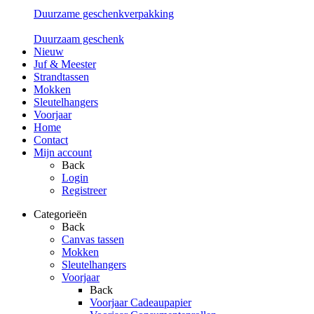
Duurzame geschenkverpakking
Duurzaam geschenk
Nieuw
Juf & Meester
Strandtassen
Mokken
Sleutelhangers
Voorjaar
Home
Contact
Mijn account
Back
Login
Registreer
Categorieën
Back
Canvas tassen
Mokken
Sleutelhangers
Voorjaar
Back
Voorjaar Cadeaupapier