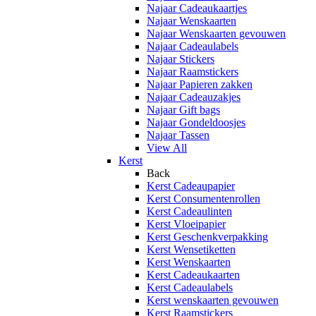
Najaar Cadeaukaartjes
Najaar Wenskaarten
Najaar Wenskaarten gevouwen
Najaar Cadeaulabels
Najaar Stickers
Najaar Raamstickers
Najaar Papieren zakken
Najaar Cadeauzakjes
Najaar Gift bags
Najaar Gondeldoosjes
Najaar Tassen
View All
Kerst
Back
Kerst Cadeaupapier
Kerst Consumentenrollen
Kerst Cadeaulinten
Kerst Vloeipapier
Kerst Geschenkverpakking
Kerst Wensetiketten
Kerst Wenskaarten
Kerst Cadeaukaarten
Kerst Cadeaulabels
Kerst wenskaarten gevouwen
Kerst Raamstickers