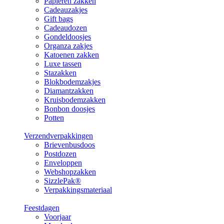
Papieren zakken
Cadeauzakjes
Gift bags
Cadeaudozen
Gondeldoosjes
Organza zakjes
Katoenen zakken
Luxe tassen
Stazakken
Blokbodemzakjes
Diamantzakken
Kruisbodemzakken
Bonbon doosjes
Potten
Verzendverpakkingen
Brievenbusdoos
Postdozen
Enveloppen
Webshopzakken
SizzlePak®
Verpakkingsmateriaal
Feestdagen
Voorjaar