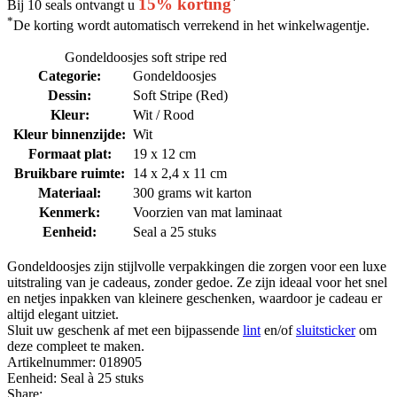
*
15% korting
Bij 10 seals ontvangt u
*
De korting wordt automatisch verrekend in het winkelwagentje.
Gondeldoosjes soft stripe red
Categorie:
Gondeldoosjes
Dessin:
Soft Stripe (Red)
Kleur:
Wit / Rood
Kleur binnenzijde:
Wit
Formaat plat:
19 x 12 cm
Bruikbare ruimte:
14 x 2,4 x 11 cm
Materiaal:
300 grams wit karton
Kenmerk:
Voorzien van mat laminaat
Eenheid:
Seal a 25 stuks
Gondeldoosjes zijn stijlvolle verpakkingen die zorgen voor een luxe
uitstraling van je cadeaus, zonder gedoe. Ze zijn ideaal voor het snel
en netjes inpakken van kleinere geschenken, waardoor je cadeau er
altijd elegant uitziet.
Sluit uw geschenk af met een bijpassende
lint
en/of
sluitsticker
om
deze compleet te maken.
Artikelnummer:
018905
Eenheid:
Seal à 25 stuks
Share: