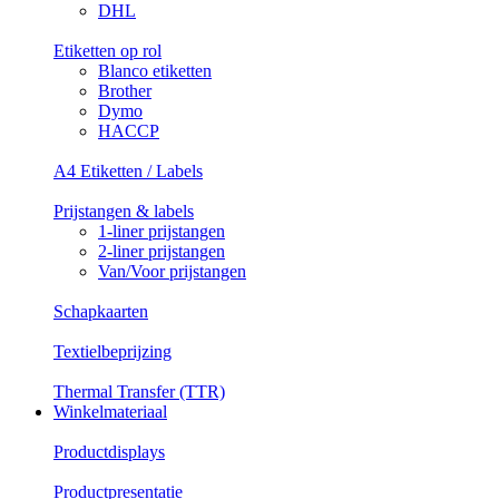
DHL
Etiketten op rol
Blanco etiketten
Brother
Dymo
HACCP
A4 Etiketten / Labels
Prijstangen & labels
1-liner prijstangen
2-liner prijstangen
Van/Voor prijstangen
Schapkaarten
Textielbeprijzing
Thermal Transfer (TTR)
Winkelmateriaal
Productdisplays
Productpresentatie