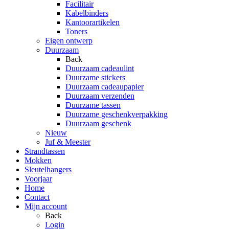
Facilitair
Kabelbinders
Kantoorartikelen
Toners
Eigen ontwerp
Duurzaam
Back
Duurzaam cadeaulint
Duurzame stickers
Duurzaam cadeaupapier
Duurzaam verzenden
Duurzame tassen
Duurzame geschenkverpakking
Duurzaam geschenk
Nieuw
Juf & Meester
Strandtassen
Mokken
Sleutelhangers
Voorjaar
Home
Contact
Mijn account
Back
Login