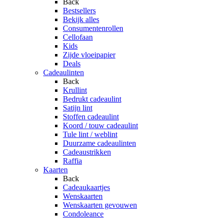
Back
Bestsellers
Bekijk alles
Consumentenrollen
Cellofaan
Kids
Zijde vloeipapier
Deals
Cadeaulinten
Back
Krullint
Bedrukt cadeaulint
Satijn lint
Stoffen cadeaulint
Koord / touw cadeaulint
Tule lint / weblint
Duurzame cadeaulinten
Cadeaustrikken
Raffia
Kaarten
Back
Cadeaukaartjes
Wenskaarten
Wenskaarten gevouwen
Condoleance