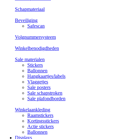
Schapmateriaal
Beveiliging
Safescan
Volgnummersysteem
Winkelbenodigdheden
Sale materialen
Stickers
Ballonnen
Hangkaartjes/labels
Vlaggetjes
Sale posters
Sale schapstroken
Sale plafondborden
Winkelaankleding
Raamstickers
Kortingsstickers
Actie stickers
Ballonnen
Displays