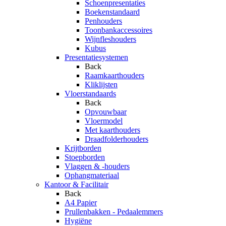
Schoenpresentaties
Boekenstandaard
Penhouders
Toonbankaccessoires
Wijnfleshouders
Kubus
Presentatiesystemen
Back
Raamkaarthouders
Kliklijsten
Vloerstandaards
Back
Opvouwbaar
Vloermodel
Met kaarthouders
Draadfolderhouders
Krijtborden
Stoepborden
Vlaggen & -houders
Ophangmateriaal
Kantoor & Facilitair
Back
A4 Papier
Prullenbakken - Pedaalemmers
Hygiëne