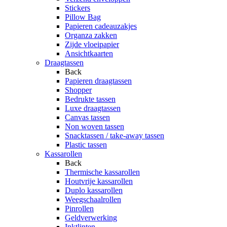
Stickers
Pillow Bag
Papieren cadeauzakjes
Organza zakken
Zijde vloeipapier
Ansichtkaarten
Draagtassen
Back
Papieren draagtassen
Shopper
Bedrukte tassen
Luxe draagtassen
Canvas tassen
Non woven tassen
Snacktassen / take-away tassen
Plastic tassen
Kassarollen
Back
Thermische kassarollen
Houtvrije kassarollen
Duplo kassarollen
Weegschaalrollen
Pinrollen
Geldverwerking
Inktlinten