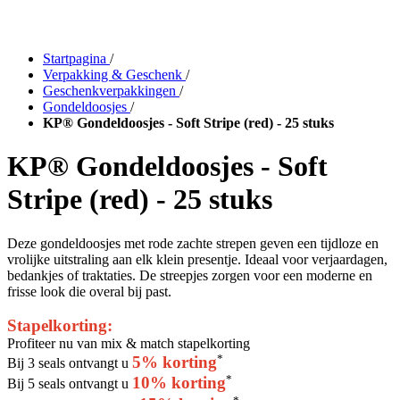
Startpagina
/
Verpakking & Geschenk
/
Geschenkverpakkingen
/
Gondeldoosjes
/
KP® Gondeldoosjes - Soft Stripe (red) - 25 stuks
KP® Gondeldoosjes - Soft
Stripe (red) - 25 stuks
Deze gondeldoosjes met rode zachte strepen geven een tijdloze en
vrolijke uitstraling aan elk klein presentje. Ideaal voor verjaardagen,
bedankjes of traktaties. De streepjes zorgen voor een moderne en
frisse look die overal bij past.
Stapelkorting:
Profiteer nu van mix & match stapelkorting
*
5% korting
Bij 3 seals ontvangt u
*
10% korting
Bij 5 seals ontvangt u