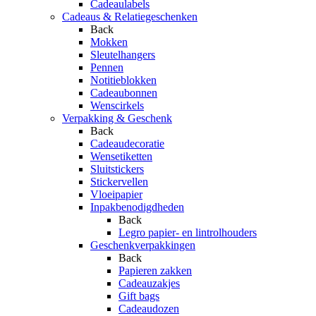
Cadeaulabels
Cadeaus & Relatiegeschenken
Back
Mokken
Sleutelhangers
Pennen
Notitieblokken
Cadeaubonnen
Wenscirkels
Verpakking & Geschenk
Back
Cadeaudecoratie
Wensetiketten
Sluitstickers
Stickervellen
Vloeipapier
Inpakbenodigdheden
Back
Legro papier- en lintrolhouders
Geschenkverpakkingen
Back
Papieren zakken
Cadeauzakjes
Gift bags
Cadeaudozen