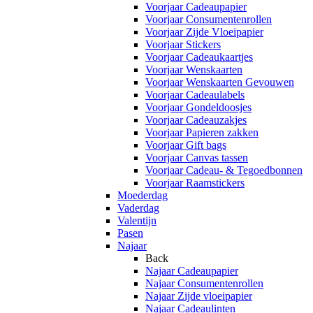
Voorjaar Cadeaupapier
Voorjaar Consumentenrollen
Voorjaar Zijde Vloeipapier
Voorjaar Stickers
Voorjaar Cadeaukaartjes
Voorjaar Wenskaarten
Voorjaar Wenskaarten Gevouwen
Voorjaar Cadeaulabels
Voorjaar Gondeldoosjes
Voorjaar Cadeauzakjes
Voorjaar Papieren zakken
Voorjaar Gift bags
Voorjaar Canvas tassen
Voorjaar Cadeau- & Tegoedbonnen
Voorjaar Raamstickers
Moederdag
Vaderdag
Valentijn
Pasen
Najaar
Back
Najaar Cadeaupapier
Najaar Consumentenrollen
Najaar Zijde vloeipapier
Najaar Cadeaulinten