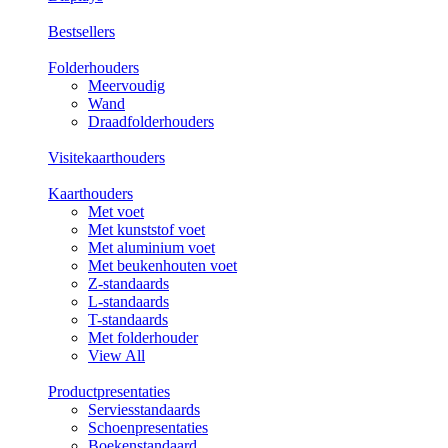
Bestsellers
Folderhouders
Meervoudig
Wand
Draadfolderhouders
Visitekaarthouders
Kaarthouders
Met voet
Met kunststof voet
Met aluminium voet
Met beukenhouten voet
Z-standaards
L-standaards
T-standaards
Met folderhouder
View All
Productpresentaties
Serviesstandaards
Schoenpresentaties
Boekenstandaard