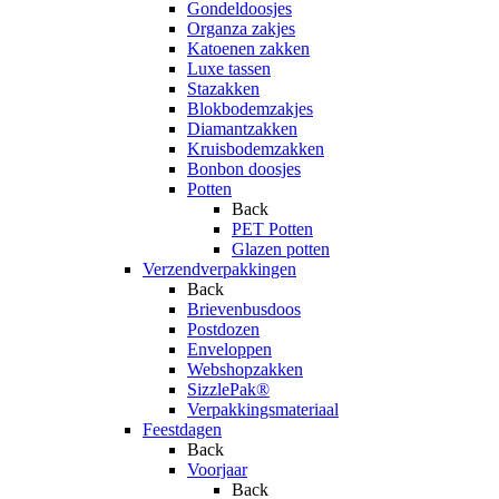
Gondeldoosjes
Organza zakjes
Katoenen zakken
Luxe tassen
Stazakken
Blokbodemzakjes
Diamantzakken
Kruisbodemzakken
Bonbon doosjes
Potten
Back
PET Potten
Glazen potten
Verzendverpakkingen
Back
Brievenbusdoos
Postdozen
Enveloppen
Webshopzakken
SizzlePak®
Verpakkingsmateriaal
Feestdagen
Back
Voorjaar
Back