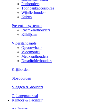
Penhouders
Toonbankaccessoires
Wijnfleshouders
Kubus
Presentatiesystemen
Raamkaarthouders
Kliklijsten
Vloerstandaards
Opvouwbaar
Vloermodel
Met kaarthouders
Draadfolderhouders
Krijtborden
Stoepborden
Vlaggen & -houders
Ophangmateriaal
Kantoor & Facilitair
A4 Papier