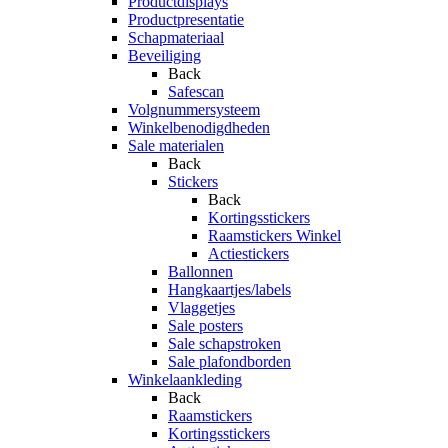
Productdisplays
Productpresentatie
Schapmateriaal
Beveiliging
Back
Safescan
Volgnummersysteem
Winkelbenodigdheden
Sale materialen
Back
Stickers
Back
Kortingsstickers
Raamstickers Winkel
Actiestickers
Ballonnen
Hangkaartjes/labels
Vlaggetjes
Sale posters
Sale schapstroken
Sale plafondborden
Winkelaankleding
Back
Raamstickers
Kortingsstickers