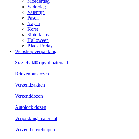
Moederdag
Vaderdag
Valentijn
Pasen
Najaar
Kerst
Sinterklaas
Halloween
Black Friday
Webshop verpakking
SizzlePak® opvulmateriaal
Brievenbusdozen
Verzendzakken
Verzenddozen
Autolock dozen
Verpakkingsmateriaal
Verzend enveloppen