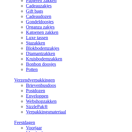
Papieren zakken
Cadeauzakjes
Gift bags
Cadeaudozen
Gondeldoosjes
Organza zakjes
Katoenen zakken
Luxe tassen
Stazakken
Blokbodemzakjes
Diamantzakken
Kruisbodemzakken
Bonbon doosjes
Potten
Verzendverpakkingen
Brievenbusdoos
Postdozen
Enveloppen
Webshopzakken
SizzlePak®
Verpakkingsmateriaal
Feestdagen
Voorjaar