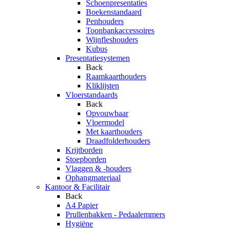
Schoenpresentaties
Boekenstandaard
Penhouders
Toonbankaccessoires
Wijnfleshouders
Kubus
Presentatiesystemen
Back
Raamkaarthouders
Kliklijsten
Vloerstandaards
Back
Opvouwbaar
Vloermodel
Met kaarthouders
Draadfolderhouders
Krijtborden
Stoepborden
Vlaggen & -houders
Ophangmateriaal
Kantoor & Facilitair
Back
A4 Papier
Prullenbakken - Pedaalemmers
Hygiëne