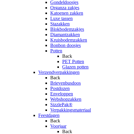
Gondeldoosjes
Organza zakjes
Katoenen zakken
Luxe tassen
Stazakken
Blokbodemzakjes
Diamantzakken
Kruisbodemzakken
Bonbon doosjes
Potten
Back
PET Potten
Glazen potten
Verzendverpakkingen
Back
Brievenbusdoos
Postdozen
Enveloppen
Webshopzakken
SizzlePak®
Verpakkingsmateriaal
Feestdagen
Back
Voorjaar
Back