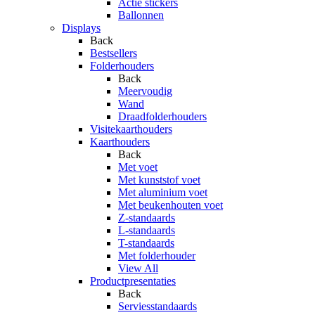
Actie stickers
Ballonnen
Displays
Back
Bestsellers
Folderhouders
Back
Meervoudig
Wand
Draadfolderhouders
Visitekaarthouders
Kaarthouders
Back
Met voet
Met kunststof voet
Met aluminium voet
Met beukenhouten voet
Z-standaards
L-standaards
T-standaards
Met folderhouder
View All
Productpresentaties
Back
Serviesstandaards