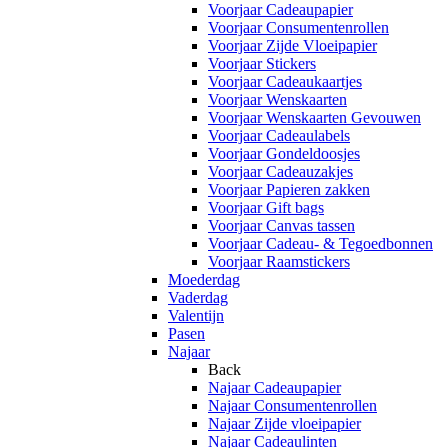
Voorjaar Cadeaupapier
Voorjaar Consumentenrollen
Voorjaar Zijde Vloeipapier
Voorjaar Stickers
Voorjaar Cadeaukaartjes
Voorjaar Wenskaarten
Voorjaar Wenskaarten Gevouwen
Voorjaar Cadeaulabels
Voorjaar Gondeldoosjes
Voorjaar Cadeauzakjes
Voorjaar Papieren zakken
Voorjaar Gift bags
Voorjaar Canvas tassen
Voorjaar Cadeau- & Tegoedbonnen
Voorjaar Raamstickers
Moederdag
Vaderdag
Valentijn
Pasen
Najaar
Back
Najaar Cadeaupapier
Najaar Consumentenrollen
Najaar Zijde vloeipapier
Najaar Cadeaulinten