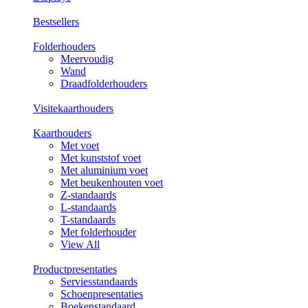
Bestsellers
Folderhouders
Meervoudig
Wand
Draadfolderhouders
Visitekaarthouders
Kaarthouders
Met voet
Met kunststof voet
Met aluminium voet
Met beukenhouten voet
Z-standaards
L-standaards
T-standaards
Met folderhouder
View All
Productpresentaties
Serviesstandaards
Schoenpresentaties
Boekenstandaard