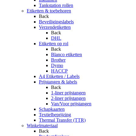
Tankstation rollen
Etiketten & toebehoren
Back
Beveiligingslabels
Verzendetiketten
Back
DHL
Etiketten op rol
Back
Blanco etiketten
Brother
Dymo
HACCP
A4 Etiketten / Labels
Prijstangen & labels
Back
1-liner prijstangen
2-liner prijstangen
Van/Voor prijstangen
Schapkaarten
Textielbeprijzing
Thermal Transfer (TTR)
Winkelmateriaal
Back