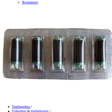
Registreer
Startpagina
/
Etiketten & toebehoren
/