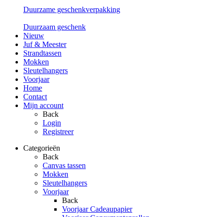
Duurzame geschenkverpakking
Duurzaam geschenk
Nieuw
Juf & Meester
Strandtassen
Mokken
Sleutelhangers
Voorjaar
Home
Contact
Mijn account
Back
Login
Registreer
Categorieën
Back
Canvas tassen
Mokken
Sleutelhangers
Voorjaar
Back
Voorjaar Cadeaupapier