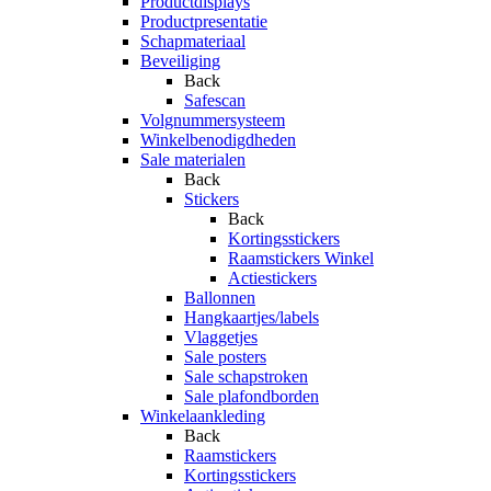
Productdisplays
Productpresentatie
Schapmateriaal
Beveiliging
Back
Safescan
Volgnummersysteem
Winkelbenodigdheden
Sale materialen
Back
Stickers
Back
Kortingsstickers
Raamstickers Winkel
Actiestickers
Ballonnen
Hangkaartjes/labels
Vlaggetjes
Sale posters
Sale schapstroken
Sale plafondborden
Winkelaankleding
Back
Raamstickers
Kortingsstickers