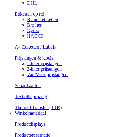
DHL
Etiketten op rol
Blanco etiketten
Brother
Dymo
HACCP
A4 Etiketten / Labels
Prijstangen & labels
1-liner prijstangen
2-liner prijstangen
Van/Voor prijstangen
Schapkaarten
Textielbeprijzing
Thermal Transfer (TTR)
Winkelmateriaal
Productdisplays
Productpresentatie