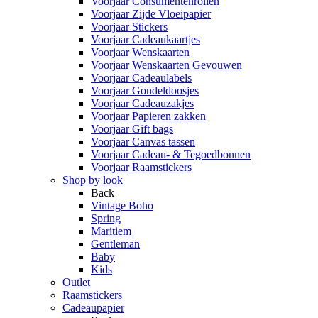
Voorjaar Consumentenrollen
Voorjaar Zijde Vloeipapier
Voorjaar Stickers
Voorjaar Cadeaukaartjes
Voorjaar Wenskaarten
Voorjaar Wenskaarten Gevouwen
Voorjaar Cadeaulabels
Voorjaar Gondeldoosjes
Voorjaar Cadeauzakjes
Voorjaar Papieren zakken
Voorjaar Gift bags
Voorjaar Canvas tassen
Voorjaar Cadeau- & Tegoedbonnen
Voorjaar Raamstickers
Shop by look
Back
Vintage Boho
Spring
Maritiem
Gentleman
Baby
Kids
Outlet
Raamstickers
Cadeaupapier