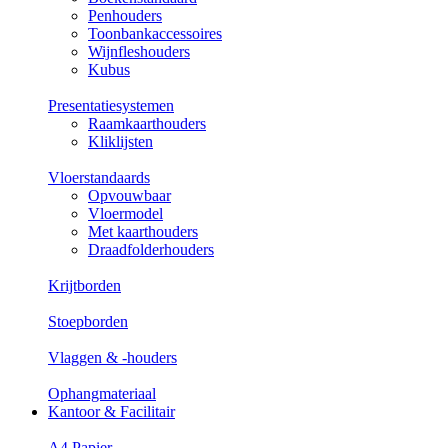
Penhouders
Toonbankaccessoires
Wijnfleshouders
Kubus
Presentatiesystemen
Raamkaarthouders
Kliklijsten
Vloerstandaards
Opvouwbaar
Vloermodel
Met kaarthouders
Draadfolderhouders
Krijtborden
Stoepborden
Vlaggen & -houders
Ophangmateriaal
Kantoor & Facilitair
A4 Papier