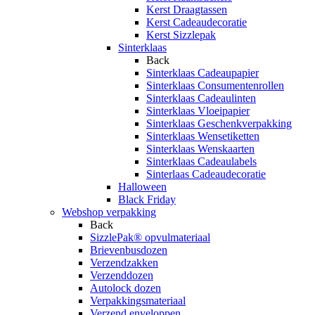
Kerst Draagtassen
Kerst Cadeaudecoratie
Kerst Sizzlepak
Sinterklaas
Back
Sinterklaas Cadeaupapier
Sinterklaas Consumentenrollen
Sinterklaas Cadeaulinten
Sinterklaas Vloeipapier
Sinterklaas Geschenkverpakking
Sinterklaas Wensetiketten
Sinterklaas Wenskaarten
Sinterklaas Cadeaulabels
Sinterlaas Cadeaudecoratie
Halloween
Black Friday
Webshop verpakking
Back
SizzlePak® opvulmateriaal
Brievenbusdozen
Verzendzakken
Verzenddozen
Autolock dozen
Verpakkingsmateriaal
Verzend enveloppen