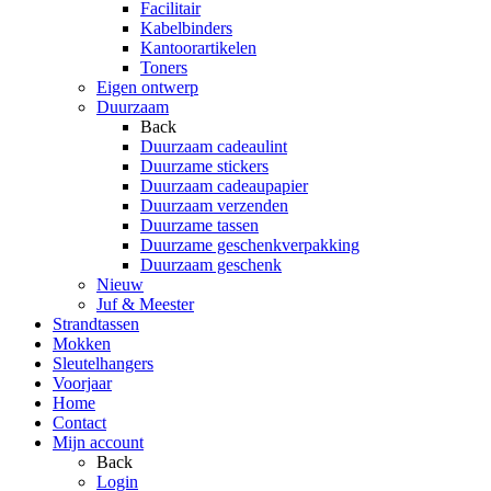
Facilitair
Kabelbinders
Kantoorartikelen
Toners
Eigen ontwerp
Duurzaam
Back
Duurzaam cadeaulint
Duurzame stickers
Duurzaam cadeaupapier
Duurzaam verzenden
Duurzame tassen
Duurzame geschenkverpakking
Duurzaam geschenk
Nieuw
Juf & Meester
Strandtassen
Mokken
Sleutelhangers
Voorjaar
Home
Contact
Mijn account
Back
Login