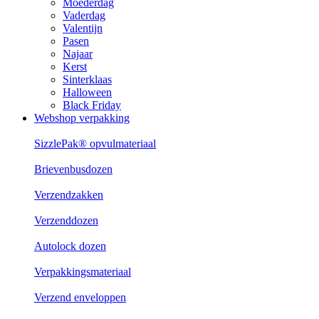
Moederdag
Vaderdag
Valentijn
Pasen
Najaar
Kerst
Sinterklaas
Halloween
Black Friday
Webshop verpakking
SizzlePak® opvulmateriaal
Brievenbusdozen
Verzendzakken
Verzenddozen
Autolock dozen
Verpakkingsmateriaal
Verzend enveloppen