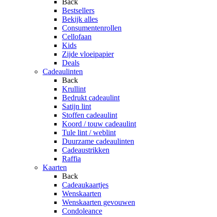
Back
Bestsellers
Bekijk alles
Consumentenrollen
Cellofaan
Kids
Zijde vloeipapier
Deals
Cadeaulinten
Back
Krullint
Bedrukt cadeaulint
Satijn lint
Stoffen cadeaulint
Koord / touw cadeaulint
Tule lint / weblint
Duurzame cadeaulinten
Cadeaustrikken
Raffia
Kaarten
Back
Cadeaukaartjes
Wenskaarten
Wenskaarten gevouwen
Condoleance