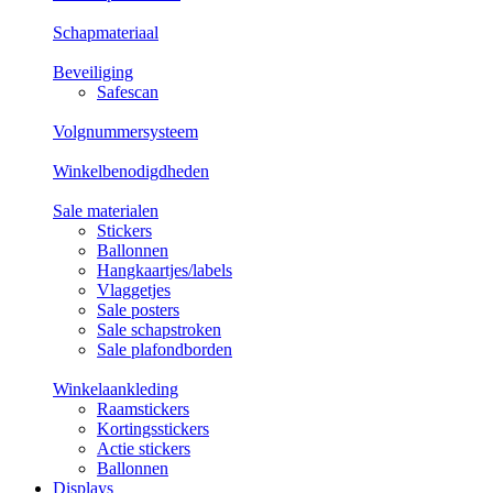
Schapmateriaal
Beveiliging
Safescan
Volgnummersysteem
Winkelbenodigdheden
Sale materialen
Stickers
Ballonnen
Hangkaartjes/labels
Vlaggetjes
Sale posters
Sale schapstroken
Sale plafondborden
Winkelaankleding
Raamstickers
Kortingsstickers
Actie stickers
Ballonnen
Displays