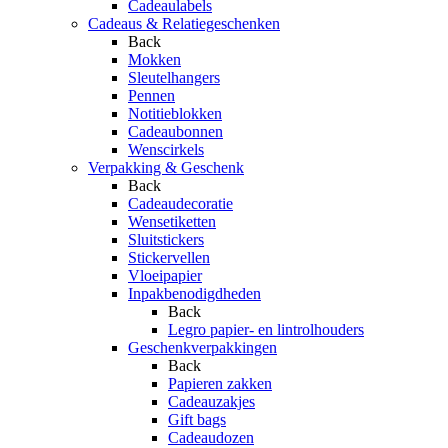
Cadeaulabels
Cadeaus & Relatiegeschenken
Back
Mokken
Sleutelhangers
Pennen
Notitieblokken
Cadeaubonnen
Wenscirkels
Verpakking & Geschenk
Back
Cadeaudecoratie
Wensetiketten
Sluitstickers
Stickervellen
Vloeipapier
Inpakbenodigdheden
Back
Legro papier- en lintrolhouders
Geschenkverpakkingen
Back
Papieren zakken
Cadeauzakjes
Gift bags
Cadeaudozen