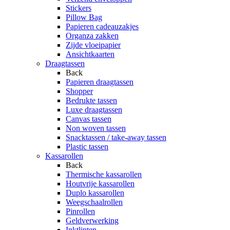
Stickers
Pillow Bag
Papieren cadeauzakjes
Organza zakken
Zijde vloeipapier
Ansichtkaarten
Draagtassen
Back
Papieren draagtassen
Shopper
Bedrukte tassen
Luxe draagtassen
Canvas tassen
Non woven tassen
Snacktassen / take-away tassen
Plastic tassen
Kassarollen
Back
Thermische kassarollen
Houtvrije kassarollen
Duplo kassarollen
Weegschaalrollen
Pinrollen
Geldverwerking
Inktlinten