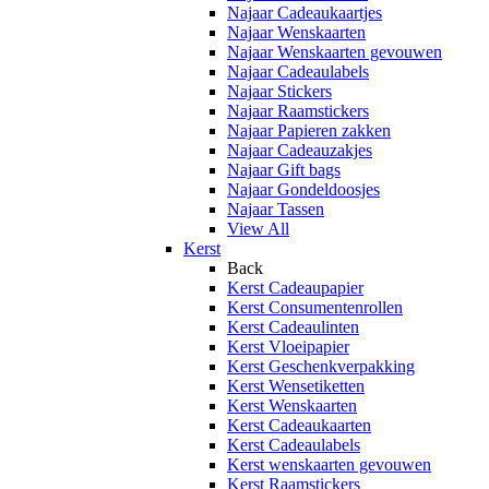
Najaar Cadeaukaartjes
Najaar Wenskaarten
Najaar Wenskaarten gevouwen
Najaar Cadeaulabels
Najaar Stickers
Najaar Raamstickers
Najaar Papieren zakken
Najaar Cadeauzakjes
Najaar Gift bags
Najaar Gondeldoosjes
Najaar Tassen
View All
Kerst
Back
Kerst Cadeaupapier
Kerst Consumentenrollen
Kerst Cadeaulinten
Kerst Vloeipapier
Kerst Geschenkverpakking
Kerst Wensetiketten
Kerst Wenskaarten
Kerst Cadeaukaarten
Kerst Cadeaulabels
Kerst wenskaarten gevouwen
Kerst Raamstickers