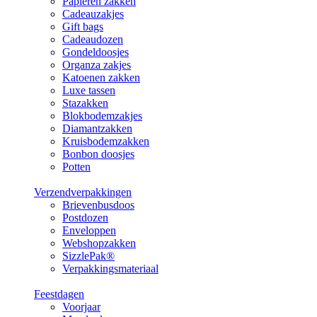
Papieren zakken
Cadeauzakjes
Gift bags
Cadeaudozen
Gondeldoosjes
Organza zakjes
Katoenen zakken
Luxe tassen
Stazakken
Blokbodemzakjes
Diamantzakken
Kruisbodemzakken
Bonbon doosjes
Potten
Verzendverpakkingen
Brievenbusdoos
Postdozen
Enveloppen
Webshopzakken
SizzlePak®
Verpakkingsmateriaal
Feestdagen
Voorjaar