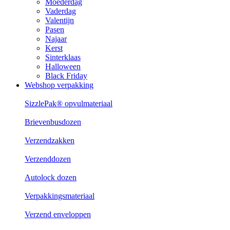
Moederdag
Vaderdag
Valentijn
Pasen
Najaar
Kerst
Sinterklaas
Halloween
Black Friday
Webshop verpakking
SizzlePak® opvulmateriaal
Brievenbusdozen
Verzendzakken
Verzenddozen
Autolock dozen
Verpakkingsmateriaal
Verzend enveloppen