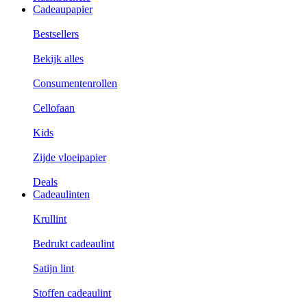
Cadeaupapier
Bestsellers
Bekijk alles
Consumentenrollen
Cellofaan
Kids
Zijde vloeipapier
Deals
Cadeaulinten
Krullint
Bedrukt cadeaulint
Satijn lint
Stoffen cadeaulint